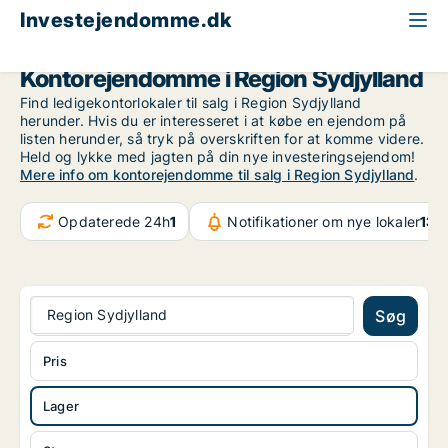
Investejendomme.dk
Kontorejendom søges til salg
Region Sydjylland
Kontorejendomme i Region Sydjylland
Find ledigekontorlokaler til salg i Region Sydjylland
herunder. Hvis du er interesseret i at købe en ejendom på
listen herunder, så tryk på overskriften for at komme videre.
Held og lykke med jagten på din nye investeringsejendom!
Mere info om kontorejendomme til salg i Region Sydjylland
.
Opdaterede 24h
1
Notifikationer om nye lokaler
132
Region Sydjylland
Søg
Pris
Lager