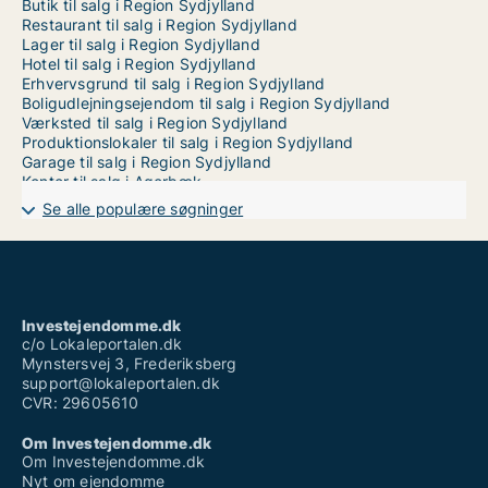
Butik til salg i Region Sydjylland
Restaurant til salg i Region Sydjylland
Lager til salg i Region Sydjylland
Hotel til salg i Region Sydjylland
Erhvervsgrund til salg i Region Sydjylland
Boligudlejningsejendom til salg i Region Sydjylland
Værksted til salg i Region Sydjylland
Produktionslokaler til salg i Region Sydjylland
Garage til salg i Region Sydjylland
Kontor til salg i Agerbæk
Kontor til salg i Agerskov
Se alle populære søgninger
Kontor til salg i Almind
Kontor til salg i Ansager
Kontor til salg i Augustenborg
Kontor til salg i Bevtoft
Kontor til salg i Billum
Kontor til salg i Billund
Investejendomme.dk
Kontor til salg i Bjert
c/o Lokaleportalen.dk
Kontor til salg i Blåvand
Mynstersvej 3, Frederiksberg
Kontor til salg i Bolderslev
support@lokaleportalen.dk
Kontor til salg i Bramming
CVR: 29605610
Kontor til salg i Brande
Kontor til salg i Branderup J
Om Investejendomme.dk
Kontor til salg i Bredebro
Om Investejendomme.dk
Kontor til salg i Bredsten
Nyt om ejendomme