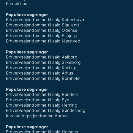
Kontor til salg i Broager
Kontakt os
Kontor til salg i Brørup
Kontor til salg i Bylderup-Bov
Populære søgninger
Kontor til salg i Bække
Erhvervsejendomme til salg København
Kontor til salg i Børkop
Erhvervsejendomme til salg Sjælland
Kontor til salg i Christiansfeld
Erhvervsejendomme til salg Odense
Kontor til salg i Egernsund
Erhvervsejendomme til salg Esbjerg
Kontor til salg i Egtved
Erhvervsejendomme til salg Næstved
Kontor til salg i Ejstrupholm
Kontor til salg i Esbjerg Centrum
Populære søgninger
Kontor til salg i Esbjerg N
Erhvervsejendomme til salg Aalborg
Kontor til salg i Esbjerg V
Erhvervsejendomme til salg Silkeborg
Kontor til salg i Esbjerg Ø
Erhvervsejendomme til salg Kolding
Kontor til salg i Fanø
Erhvervsejendomme til salg Århus
Kontor til salg i Fredericia
Erhvervsejendomme til salg Bornholm
Kontor til salg i Føvling
Kontor til salg i Gadbjerg
Populære søgninger
Kontor til salg i Gesten
Erhvervsejendomme til salg Randers
Kontor til salg i Give
Erhvervsejendomme til salg Fyn
Kontor til salg i Glejbjerg
Erhvervsejendomme til salg Herning
Kontor til salg i Gram
Erhvervsejendomme til salg Sønderborg
Kontor til salg i Gredstedbro
Investeringsejendomme Aarhus
Kontor til salg i Grindsted
Kontor til salg i Gråsten
Populære søgninger
Kontor til salg i Gørding
Erhvervsejendomme til salg Horsens