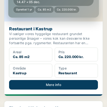
14.47 • 05 dec.
Oprettet 1 yr
Ca. 85 m2
Ca. 220.000 kr.
Restaurant i Kastrup
Vi sælger vores hyggelige restaurant grundet
personlige årsager – vores kok kan desværre ikke
fortsætte pga. rygsmerter. Restauranten har en
fantastisk place...
Areal
Pris
Ca. 85 m2
Ca. 220.000 kr.
Område
Type
Kastrup
Restaurant
Mere info
Ejendom i København K