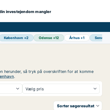
s din investejendom mangler
København
+
2
Odense
+
12
Århus
+
1
Seneste
en herunder, så tryk på overskriften for at komme
benhavn
.
Vælg pris
Sorter søgeresultat