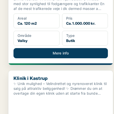
med stor synlighed til fodgængere og trafikkanter En
af de mest trafikerede veje i dk dermed masser a...
Areal
Pris
Ca. 120 m2
Ca. 1.000.000 kr.
Område
Type
Valby
Butik
Mere info
Klinik i Kastrup
Klinik i Kastrup
✨ Unik mulighed – Velindrettet og nyrenoveret klinik til
salg på attraktiv beliggenhed! ✨ Drømmer du om at
overtage din egen klinik uden at starte fra bunde...