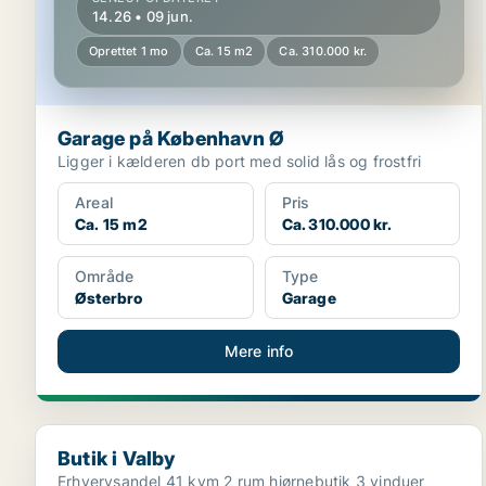
14.26 • 09 jun.
Oprettet 1 mo
Ca. 15 m2
Ca. 310.000 kr.
Garage på København Ø
Ligger i kælderen db port med solid lås og frostfri
Areal
Pris
Ca. 15 m2
Ca. 310.000 kr.
Område
Type
Østerbro
Garage
Mere info
Butik i Valby
Butik i Valby
Erhvervsandel 41 kvm 2 rum hjørnebutik 3 vinduer