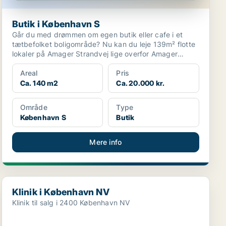
Butik i København S
Går du med drømmen om egen butik eller cafe i et
tætbefolket boligområde? Nu kan du leje 139m² flotte
lokaler på Amager Strandvej lige overfor Amager
Stran...
Areal
Pris
Ca. 140 m2
Ca. 20.000 kr.
Område
Type
København S
Butik
Mere info
Klinik i København NV
Klinik i København NV
Klinik til salg i 2400 København NV