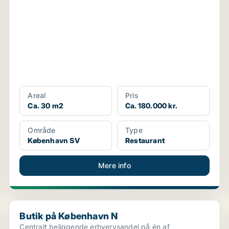
Areal
Pris
Ca. 30 m2
Ca. 180.000 kr.
Område
Type
København SV
Restaurant
Mere info
Butik på København N
Butik på København N
Centralt beliggende erhvervsandel på én af