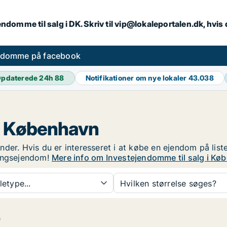
endomme til salg i DK. Skriv til vip@lokaleportalen.dk, hvi
ndomme på facebook
pdaterede 24h
88
Notifikationer om nye lokaler
43.038
i København
der. Hvis du er interesseret i at købe en ejendom på list
ringsejendom!
Mere info om Investejendomme til salg i Kø
etype...
Hvilken størrelse søges?
e