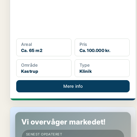
Areal
Pris
Ca. 65 m2
Ca. 100.000 kr.
Område
Type
Kastrup
Klinik
Mere info
Butik i København S
Vi overvåger markedet!
SENEST OPDATERET