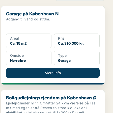
Garage på København N
Garage på København N
Adgang til vand og strøm.
Areal
Pris
Ca. 15 m2
Ca. 310.000 kr.
Område
Type
Nørrebro
Garage
Mere info
Boligudlejningsejendom på København Ø
Boligudlejningsejendom på København Ø
Ejerlejligheder nr 11 Omfatter 24 kvm værelse på l sal
m.f med egen entré Resten to store kld lokaler I
øjeblikket er lokaler udlejet til 14000kr Per må...