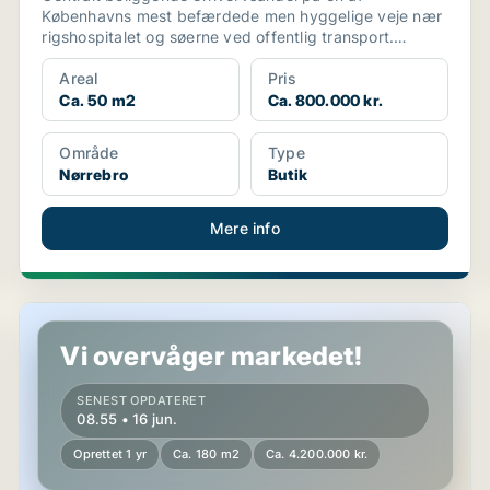
Københavns mest befærdede men hyggelige veje nær
rigshospitalet og søerne ved offentlig transport.
Lokalerne er be...
Areal
Pris
Ca. 50 m2
Ca. 800.000 kr.
Område
Type
Nørrebro
Butik
Mere info
Restaurant i Dragør
Vi overvåger markedet!
SENEST OPDATERET
08.55 • 16 jun.
Oprettet 1 yr
Ca. 180 m2
Ca. 4.200.000 kr.