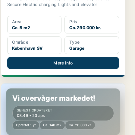
Secure Electric charging Lights and elevator
Areal
Pris
Ca. 5 m2
Ca. 290.000 kr.
Område
Type
København SV
Garage
Mere info
Butik i København S
Vi overvåger markedet!
SENEST OPDATERET
08.49 • 23 apr.
Oprettet 1 yr
Ca. 140 m2
Ca. 20.000 kr.