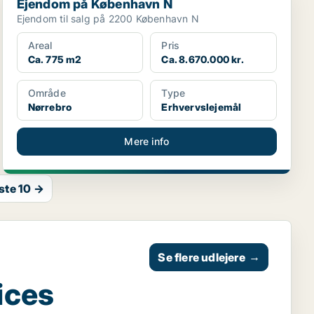
Ejendom på København N
Ejendom til salg på 2200 København N
Areal
Pris
Ca. 775 m2
Ca. 8.670.000 kr.
Område
Type
Nørrebro
Erhvervslejemål
Mere info
te 10 →
Se flere udlejere
→
ices