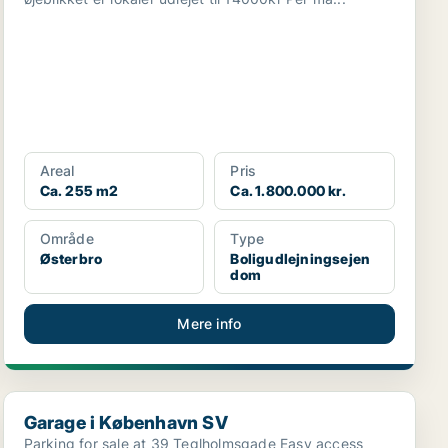
Areal
Pris
Ca. 255 m2
Ca. 1.800.000 kr.
Område
Type
Østerbro
Boligudlejningsejen
dom
Mere info
Garage i København SV
Garage i København SV
Parking for sale at 39 Teglholmsgade Easy access