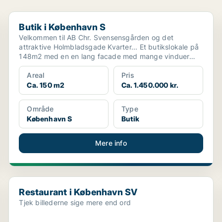
Butik i København S
Butik i København S
Velkommen til AB Chr. Svensensgården og det
attraktive Holmbladsgade Kvarter... Et butikslokale på
148m2 med en en lang facade med mange vinduer
mod Holmb...
Areal
Pris
Ca. 150 m2
Ca. 1.450.000 kr.
Område
Type
København S
Butik
Mere info
Restaurant i København SV
Restaurant i København SV
Tjek billederne sige mere end ord