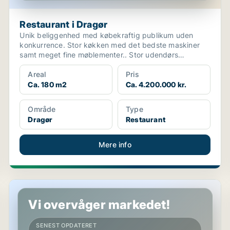
Restaurant i Dragør
Unik beliggenhed med købekraftig publikum uden
konkurrence. Stor køkken med det bedste maskiner
samt meget fine møblementer.. Stor udendørs
servering, privat...
Areal
Pris
Ca. 180 m2
Ca. 4.200.000 kr.
Område
Type
Dragør
Restaurant
Mere info
Restaurant i Kastrup
Vi overvåger markedet!
SENEST OPDATERET