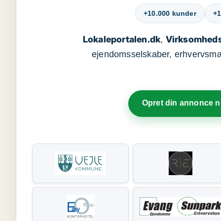
+10.000 kunder
+1
Lokaleportalen.dk
Virksomheds
,
ejendomsselskaber, erhvervsmægl
Opret din annonce 