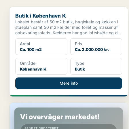
Butik i København K
Butik i København K
Lokalet består af 50 m2 butik, baglokale og køkken i
stueplan samt 50 m2 kælder med toilet og masser af
opbevaringsplads. Kælderen har god loftshøjde og der
...
Areal
Pris
Ca. 100 m2
Ca. 2.000.000 kr.
Område
Type
København K
Butik
Mere info
Garage på København Ø
Vi overvåger markedet!
SENEST OPDATERET