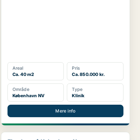
Areal
Pris
Ca. 40 m2
Ca. 850.000 kr.
Område
Type
København NV
Klinik
Mere info
Ejendom på København N