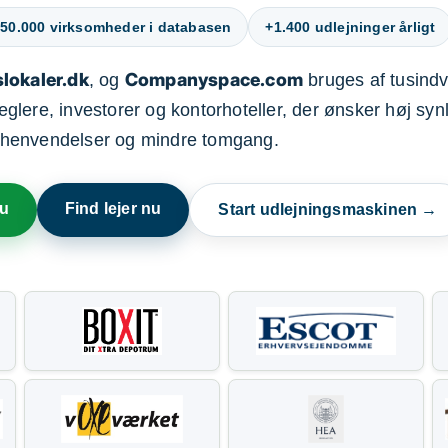
50.000 virksomheder i databasen
+1.400 udlejninger årligt
lokaler.dk
Companyspace.com
, og
bruges af tusindvi
ere, investorer og kontorhoteller, der ønsker høj synl
henvendelser og mindre tomgang.
nu
Find lejer nu
Start udlejningsmaskinen →