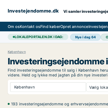
Investejendomme.dk
Vi samler investeringej
Om os
Kontakt os
Find køber
Opret annonce
Investeje
LOKALEPORTALEN.DK I DAG:
Nye i dag
64
O
København
Investeringsejendomme 
Find investeringsejendomme til salg i København herun
videre. Held og lykke med jagten på din nye investe
København
Vælg lokal
193 investeringsejendomme og erhvervsejendomm