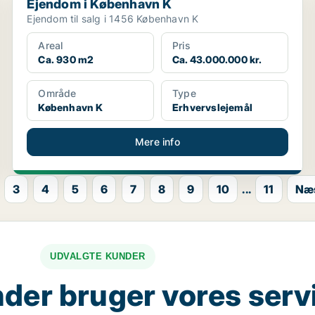
Ejendom i København K
Ejendom til salg i 1456 København K
Areal
Pris
Ca. 930 m2
Ca. 43.000.000 kr.
Område
Type
København K
Erhvervslejemål
Mere info
3
4
5
6
7
8
9
10
...
11
Næs
UDVALGTE KUNDER
der bruger vores serv