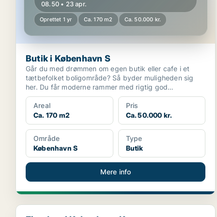
08.50 • 23 apr.
Oprettet 1 yr
Ca. 170 m2
Ca. 50.000 kr.
Butik i København S
Går du med drømmen om egen butik eller cafe i et
tætbefolket boligområde? Så byder muligheden sig
her. Du får moderne rammer med rigtig god
eksponering og ...
Areal
Pris
Ca. 170 m2
Ca. 50.000 kr.
Område
Type
København S
Butik
Mere info
Ejendom i København K