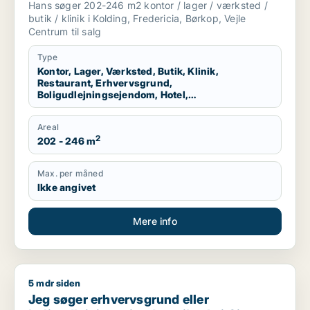
Hans søger 202-246 m2 kontor / lager / værksted /
produktionslokaler eller garage til salg i
butik / klinik i Kolding, Fredericia, Børkop, Vejle
Kolding, Fredericia eller Børkop m.fl.
Centrum til salg
Type
Kontor, Lager, Værksted, Butik, Klinik,
Restaurant, Erhvervsgrund,
Boligudlejningsejendom, Hotel,
Produktionslokaler, Garage
Areal
2
202 - 246 m
Max. per måned
Ikke angivet
Mere info
5 mdr siden
Jeg søger erhvervsgrund eller boligudlejningsejendom til sal
Jeg søger erhvervsgrund eller