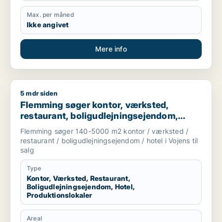
Max. per måned
Ikke angivet
Mere info
5 mdr siden
Flemming søger kontor, værksted, restaurant, boligudlejningse
Flemming søger kontor, værksted,
restaurant, boligudlejningsejendom,
hotel eller produktionslokaler til salg i
Flemming søger 140-5000 m2 kontor / værksted /
Vojens
restaurant / boligudlejningsejendom / hotel i Vojens til
salg
Type
Kontor, Værksted, Restaurant,
Boligudlejningsejendom, Hotel,
Produktionslokaler
Areal