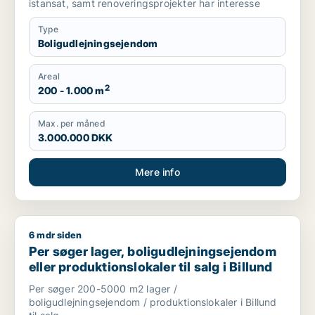
istansat, samt renoveringsprojekter har interesse
Type
Boligudlejningsejendom
Areal
2
200 - 1.000 m
Max. per måned
3.000.000 DKK
Mere info
6 mdr siden
Per søger lager, boligudlejningsejendom eller produktionslokale
Per søger lager, boligudlejningsejendom
eller produktionslokaler til salg i Billund
Per søger 200-5000 m2 lager /
boligudlejningsejendom / produktionslokaler i Billund