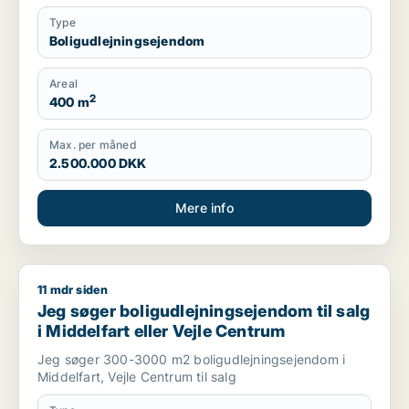
Type
Boligudlejningsejendom
Areal
2
400 m
Max. per måned
2.500.000 DKK
Mere info
11 mdr siden
Jeg søger boligudlejningsejendom til salg i Middelfart eller 
Jeg søger boligudlejningsejendom til salg
i Middelfart eller Vejle Centrum
Jeg søger 300-3000 m2 boligudlejningsejendom i
Middelfart, Vejle Centrum til salg