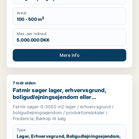
Areal
2
100 - 500 m
Max. per måned
5.000.000 DKK
Mere info
7 mdr siden
Fatmir søger lager, erhvervsgrund, boligudlejningsejendom elle
Fatmir søger lager, erhvervsgrund,
boligudlejningsejendom eller
produktionslokaler til salg i Fredericia
Fatmir søger 0-3000 m2 lager / erhvervsgrund /
eller Børkop
boligudlejningsejendom / produktionslokaler i
Fredericia, Børkop til salg
Type
Lager, Erhvervsgrund, Boligudlejningsejendom,