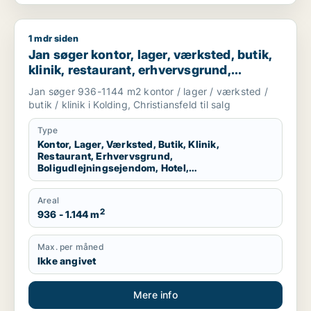
1 mdr siden
Jan søger kontor, lager, værksted, butik, klinik, restaurant, 
Jan søger kontor, lager, værksted, butik,
klinik, restaurant, erhvervsgrund,
boligudlejningsejendom, hotel,
Jan søger 936-1144 m2 kontor / lager / værksted /
produktionslokaler eller garage til salg i
butik / klinik i Kolding, Christiansfeld til salg
Kolding eller Christiansfeld
Type
Kontor, Lager, Værksted, Butik, Klinik,
Restaurant, Erhvervsgrund,
Boligudlejningsejendom, Hotel,
Produktionslokaler, Garage
Areal
2
936 - 1.144 m
Max. per måned
Ikke angivet
Mere info