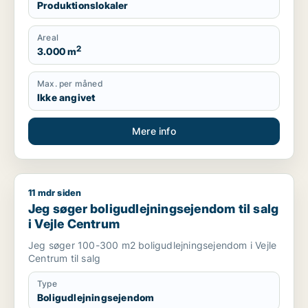
Produktionslokaler
Areal
2
3.000 m
Max. per måned
Ikke angivet
Mere info
11 mdr siden
Jeg søger boligudlejningsejendom til salg i Vejle Centrum
Jeg søger boligudlejningsejendom til salg
i Vejle Centrum
Jeg søger 100-300 m2 boligudlejningsejendom i Vejle
Centrum til salg
Type
Boligudlejningsejendom