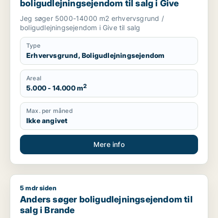
boligudlejningsejendom til salg i Give
Jeg søger 5000-14000 m2 erhvervsgrund /
boligudlejningsejendom i Give til salg
Type
Erhvervsgrund, Boligudlejningsejendom
Areal
2
5.000 - 14.000 m
Max. per måned
Ikke angivet
Mere info
5 mdr siden
Anders søger boligudlejningsejendom til salg i Brande
Anders søger boligudlejningsejendom til
salg i Brande