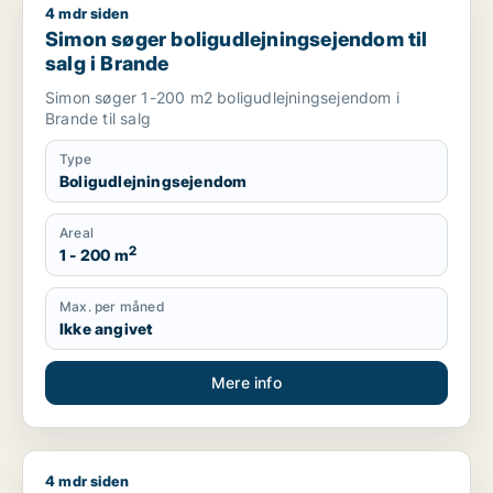
4 mdr siden
Simon søger boligudlejningsejendom til salg i Brande
Simon søger boligudlejningsejendom til
salg i Brande
Simon søger 1-200 m2 boligudlejningsejendom i
Brande til salg
Type
Boligudlejningsejendom
Areal
2
1 - 200 m
Max. per måned
Ikke angivet
Mere info
4 mdr siden
Flemming søger kontor, lager, værksted, butik, klinik, restaur