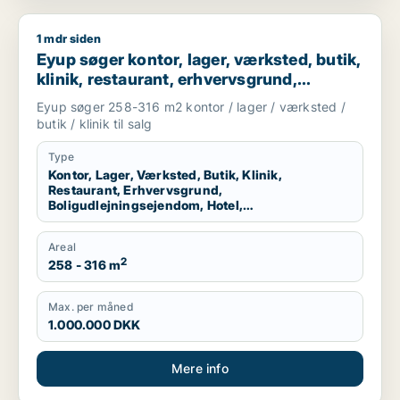
1 mdr siden
Eyup søger kontor, lager, værksted, butik, klinik, restaurant
Eyup søger kontor, lager, værksted, butik,
klinik, restaurant, erhvervsgrund,
boligudlejningsejendom, hotel,
Eyup søger 258-316 m2 kontor / lager / værksted /
produktionslokaler eller garage til salg i
butik / klinik til salg
Esbjerg Centrum, Esbjerg Ø eller Esbjerg
N m.fl.
Type
Kontor, Lager, Værksted, Butik, Klinik,
Restaurant, Erhvervsgrund,
Boligudlejningsejendom, Hotel,
Produktionslokaler, Garage
Areal
2
258 - 316 m
Max. per måned
1.000.000 DKK
Mere info