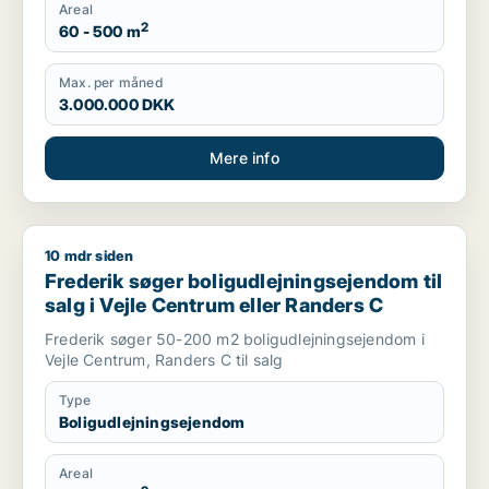
Areal
2
60 - 500 m
Max. per måned
3.000.000 DKK
Mere info
10 mdr siden
Frederik søger boligudlejningsejendom til salg i Vejle Centru
Frederik søger boligudlejningsejendom til
salg i Vejle Centrum eller Randers C
Frederik søger 50-200 m2 boligudlejningsejendom i
Vejle Centrum, Randers C til salg
Type
Boligudlejningsejendom
Areal