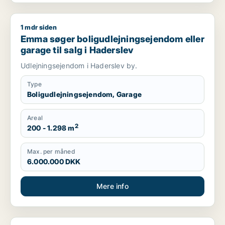
1 mdr siden
Emma søger boligudlejningsejendom eller garage til salg i H
Emma søger boligudlejningsejendom eller
garage til salg i Haderslev
Udlejningsejendom i Haderslev by.
Type
Boligudlejningsejendom, Garage
Areal
2
200 - 1.298 m
Max. per måned
6.000.000 DKK
Mere info