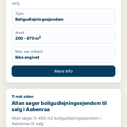
salg
Type
Boligudlejningsejendom
Areal
2
200 - 870 m
Max. per måned
Ikke angivet
Mere info
11 mdr siden
Allan søger boligudlejningsejendom til salg i Aabenraa
Allan søger boligudlejningsejendom til
salg i Aabenraa
Allan søger 0-400 m2 boligudlejningsejendom i
Aabenraa til salg