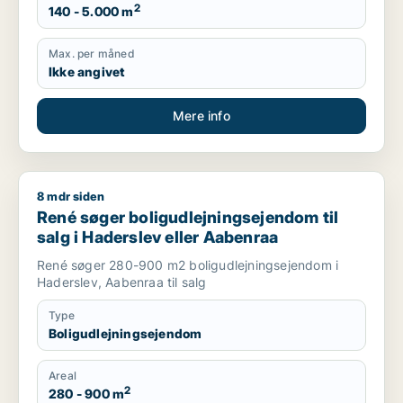
2
140 - 5.000 m
Max. per måned
Ikke angivet
Mere info
8 mdr siden
René søger boligudlejningsejendom til salg i Haderslev eller
René søger boligudlejningsejendom til
salg i Haderslev eller Aabenraa
René søger 280-900 m2 boligudlejningsejendom i
Haderslev, Aabenraa til salg
Type
Boligudlejningsejendom
Areal
2
280 - 900 m