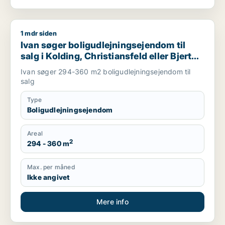
1 mdr siden
Ivan søger boligudlejningsejendom til salg i Kolding, Christians
Ivan søger boligudlejningsejendom til
salg i Kolding, Christiansfeld eller Bjert
m.fl.
Ivan søger 294-360 m2 boligudlejningsejendom til
salg
Type
Boligudlejningsejendom
Areal
2
294 - 360 m
Max. per måned
Ikke angivet
Mere info