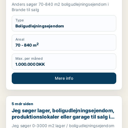
Anders søger 70-840 m2 boligudlejningsejendom i
Brande til salg
Type
Boligudlejningsejendom
Areal
2
70 - 840 m
Max. per måned
1.000.000 DKK
Mere info
5 mdr siden
Jeg søger lager, boligudlejningsejendom, produktionslokaler e
Jeg søger lager, boligudlejningsejendom,
produktionslokaler eller garage til salg i
Ribe
Jeg søger 0-3000 m2 lager / boligudlejningsejendom