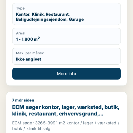
Type
Kontor, Klinik, Restaurant,
Boligudlejningsejendom, Garage
Areal
2
1 - 1.800 m
Max. per måned
Ikke angivet
Mere info
7 mdr siden
ECM søger kontor, lager, værksted, butik, klinik, restaurant, 
ECM søger kontor, lager, værksted, butik,
klinik, restaurant, erhvervsgrund,
boligudlejningsejendom, hotel,
ECM søger 3265-3991 m2 kontor / lager / værksted /
produktionslokaler eller garage til salg i
butik / klinik til salg