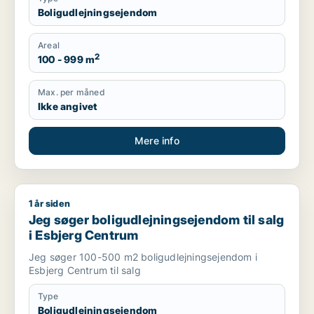
Boligudlejningsejendom
Areal
2
100 - 999 m
Max. per måned
Ikke angivet
Mere info
1 år siden
Jeg søger boligudlejningsejendom til salg i Esbjerg Centrum
Jeg søger boligudlejningsejendom til salg
i Esbjerg Centrum
Jeg søger 100-500 m2 boligudlejningsejendom i
Esbjerg Centrum til salg
Type
Boligudlejningsejendom