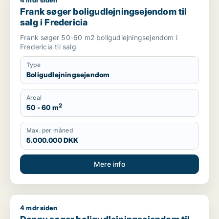
4 mdr siden
Frank søger boligudlejningsejendom til salg i Fredericia
Frank søger boligudlejningsejendom til
salg i Fredericia
Frank søger 50-60 m2 boligudlejningsejendom i
Fredericia til salg
Type
Boligudlejningsejendom
Areal
2
50 - 60 m
Max. per måned
5.000.000 DKK
Mere info
4 mdr siden
Danny søger boligudlejningsejendom til salg i Kolding, Egtved