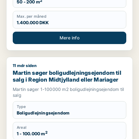
2
50 - 200 m
Max. per måned
1.400.000 DKK
Mere info
11 mdr siden
Martin søger boligudlejningsejendom til salg i Region Midtjyl
Martin søger boligudlejningsejendom til
salg i Region Midtjylland eller Mariager
Martin søger 1-100000 m2 boligudlejningsejendom til
salg
Type
Boligudlejningsejendom
Areal
2
1 - 100.000 m