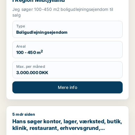
Jeg søger 100-450 m2 boligudlejningsejendom til
salg
Type
Boligudlejningsejendom
Areal
2
100 - 450 m
Max. per måned
3.000.000 DKK
Mere info
5 mdr siden
Hans søger kontor, lager, værksted, butik, klinik, restaurant,
Hans søger kontor, lager, værksted, butik,
klinik, restaurant, erhvervsgrund,
boligudlejningsejendom, hotel,