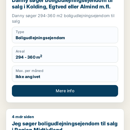
Danny søger boligudlejningsejendom til
salg i Kolding, Egtved eller Almind m.fl.
Danny søger 294-360 m2 boligudlejningsejendom til
salg
Type
Boligudlejningsejendom
Areal
2
294 - 360 m
Max. per måned
Ikke angivet
Mere info
4 mdr siden
Jeg søger boligudlejningsejendom til salg i Region Midtjyllan
Jeg søger boligudlejningsejendom til salg
i Region Midtjylland