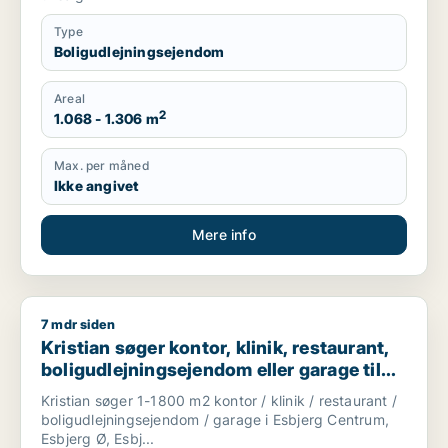
Type
Boligudlejningsejendom
Areal
2
1.068 - 1.306 m
Max. per måned
Ikke angivet
Mere info
7 mdr siden
Kristian søger kontor, klinik, restaurant, boligudlejningsejend
Kristian søger kontor, klinik, restaurant,
boligudlejningsejendom eller garage til
salg i Esbjerg
Kristian søger 1-1800 m2 kontor / klinik / restaurant /
boligudlejningsejendom / garage i Esbjerg Centrum,
Esbjerg Ø, Esbj...