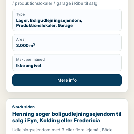
/ produktionslokaler / garage i Ribe til salg
Type
Lager, Boligudlejningsejendom,
Produktionslokaler, Garage
Areal
2
3.000 m
Max. per måned
Ikke angivet
Mere info
6 mdr siden
Henning søger boligudlejningsejendom til salg i Fyn, Kolding e
Henning søger boligudlejningsejendom til
salg i Fyn, Kolding eller Fredericia
Udlejningsejendom med 3 eller flere lejemål, Både