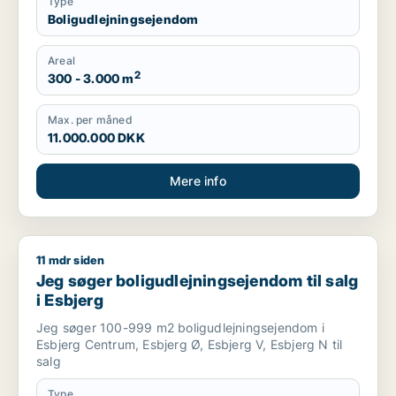
Type
Boligudlejningsejendom
Areal
2
300 - 3.000 m
Max. per måned
11.000.000 DKK
Mere info
11 mdr siden
Jeg søger boligudlejningsejendom til salg i Esbjerg
Jeg søger boligudlejningsejendom til salg
i Esbjerg
Jeg søger 100-999 m2 boligudlejningsejendom i
Esbjerg Centrum, Esbjerg Ø, Esbjerg V, Esbjerg N til
salg
Type