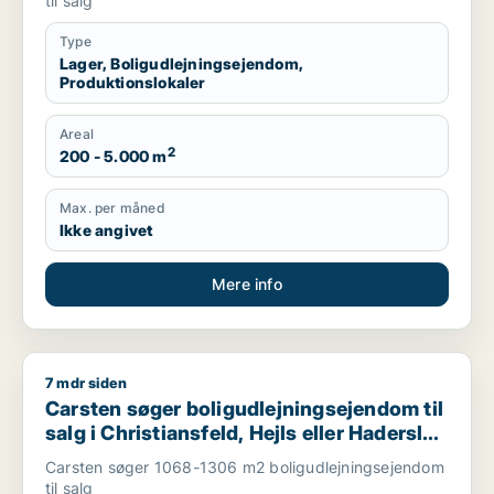
til salg
Type
Lager, Boligudlejningsejendom,
Produktionslokaler
Areal
2
200 - 5.000 m
Max. per måned
Ikke angivet
Mere info
7 mdr siden
Carsten søger boligudlejningsejendom til salg i Christiansfeld,
Carsten søger boligudlejningsejendom til
salg i Christiansfeld, Hejls eller Haderslev
m.fl.
Carsten søger 1068-1306 m2 boligudlejningsejendom
til salg