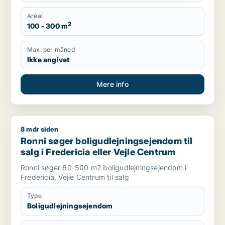
Areal
2
100 - 300 m
Max. per måned
Ikke angivet
Mere info
8 mdr siden
Ronni søger boligudlejningsejendom til salg i Fredericia eller
Ronni søger boligudlejningsejendom til
salg i Fredericia eller Vejle Centrum
Ronni søger 60-500 m2 boligudlejningsejendom i
Fredericia, Vejle Centrum til salg
Type
Boligudlejningsejendom