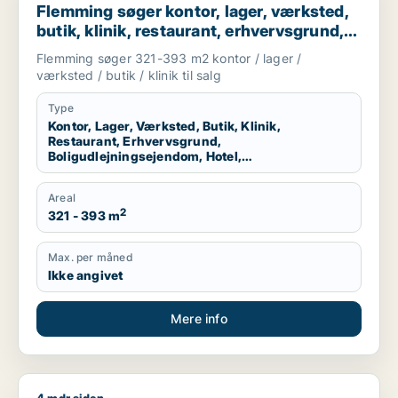
Flemming søger kontor, lager, værksted,
butik, klinik, restaurant, erhvervsgrund,
boligudlejningsejendom, hotel,
Flemming søger 321-393 m2 kontor / lager /
produktionslokaler eller garage til salg i
værksted / butik / klinik til salg
Kolding, Christiansfeld eller Sjølund m.fl.
Type
Kontor, Lager, Værksted, Butik, Klinik,
Restaurant, Erhvervsgrund,
Boligudlejningsejendom, Hotel,
Produktionslokaler, Garage
Areal
2
321 - 393 m
Max. per måned
Ikke angivet
Mere info