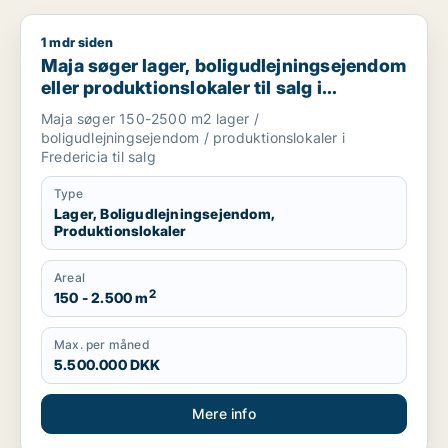
1 mdr siden
Maja søger lager, boligudlejningsejendom eller produktionsloka
Maja søger lager, boligudlejningsejendom
eller produktionslokaler til salg i
Fredericia
Maja søger 150-2500 m2 lager /
boligudlejningsejendom / produktionslokaler i
Fredericia til salg
Type
Lager, Boligudlejningsejendom,
Produktionslokaler
Areal
2
150 - 2.500 m
Max. per måned
5.500.000 DKK
Mere info