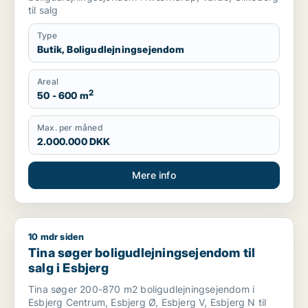
til salg
Type
Butik, Boligudlejningsejendom
Areal
2
50 - 600 m
Max. per måned
2.000.000 DKK
Mere info
10 mdr siden
Tina søger boligudlejningsejendom til salg i Esbjerg
Tina søger boligudlejningsejendom til
salg i Esbjerg
Tina søger 200-870 m2 boligudlejningsejendom i
Esbjerg Centrum, Esbjerg Ø, Esbjerg V, Esbjerg N til