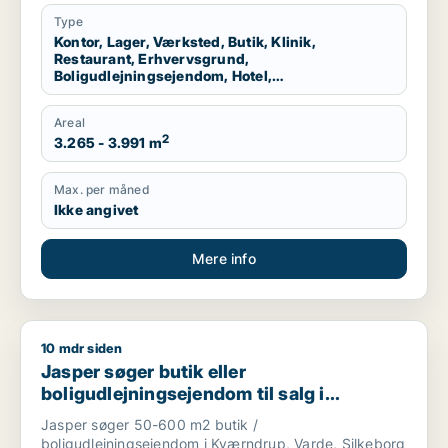
Kolding, Egtved eller Almind m.fl.
Type
Kontor, Lager, Værksted, Butik, Klinik,
Restaurant, Erhvervsgrund,
Boligudlejningsejendom, Hotel,
Produktionslokaler, Garage
Areal
2
3.265 - 3.991 m
Max. per måned
Ikke angivet
Mere info
10 mdr siden
Jasper søger butik eller boligudlejningsejendom til salg i Kv
Jasper søger butik eller
boligudlejningsejendom til salg i
Kværndrup, Varde eller Silkeborg
Jasper søger 50-600 m2 butik /
boligudlejningsejendom i Kværndrup, Varde, Silkeborg