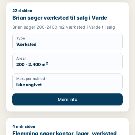
22 d siden
Brian søger værksted til salg i Varde
Brian søger værksted til salg i Varde
Brian søger 200-2400 m2 værksted i Varde til salg
Type
Værksted
Areal
2
200 - 2.400 m
Max. per måned
Ikke angivet
Mere info
4 mdr siden
Flemming søger kontor, lager, værksted, butik, klinik, restaur
Flemming søger kontor, lager, værksted,