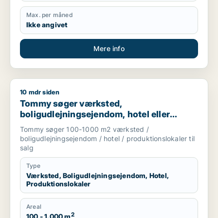
Max. per måned
Ikke angivet
Mere info
10 mdr siden
Tommy søger værksted, boligudlejningsejendom, hotel eller p
Tommy søger værksted,
boligudlejningsejendom, hotel eller
produktionslokaler til salg i
Tommy søger 100-1000 m2 værksted /
Trekantsområdet
boligudlejningsejendom / hotel / produktionslokaler til
salg
Type
Værksted, Boligudlejningsejendom, Hotel,
Produktionslokaler
Areal
2
100 - 1.000 m