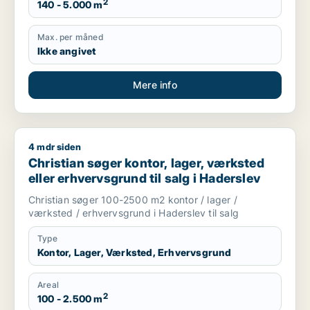
2
140 - 5.000 m
Max. per måned
Ikke angivet
Mere info
4 mdr siden
Christian søger kontor, lager, værksted eller erhvervsgrund ti
Christian søger kontor, lager, værksted
eller erhvervsgrund til salg i Haderslev
Christian søger 100-2500 m2 kontor / lager /
værksted / erhvervsgrund i Haderslev til salg
Type
Kontor, Lager, Værksted, Erhvervsgrund
Areal
2
100 - 2.500 m