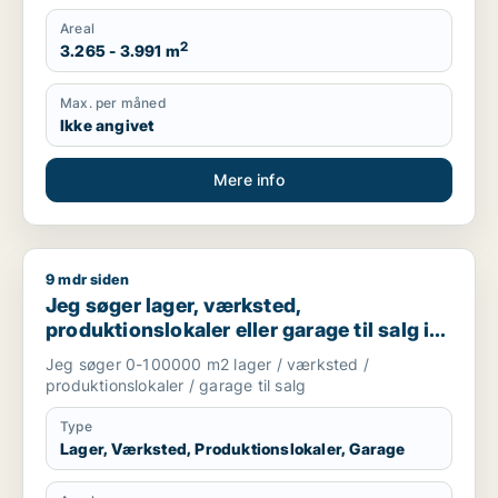
Areal
2
3.265 - 3.991 m
Max. per måned
Ikke angivet
Mere info
9 mdr siden
Jeg søger lager, værksted, produktionslokaler eller garage til
Jeg søger lager, værksted,
produktionslokaler eller garage til salg i
Vejen, Brørup eller Holsted m.fl.
Jeg søger 0-100000 m2 lager / værksted /
produktionslokaler / garage til salg
Type
Lager, Værksted, Produktionslokaler, Garage