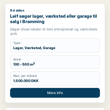
9 d siden
Leif søger lager, værksted eller garage til salg i Bramming
Leif søger lager, værksted eller garage til
salg i Bramming
Søger disse lokaler til mini entreprenør og værksteds
drift
Type
Lager, Værksted, Garage
Areal
2
100 - 500 m
Max. per måned
1.500.000 DKK
Mere info