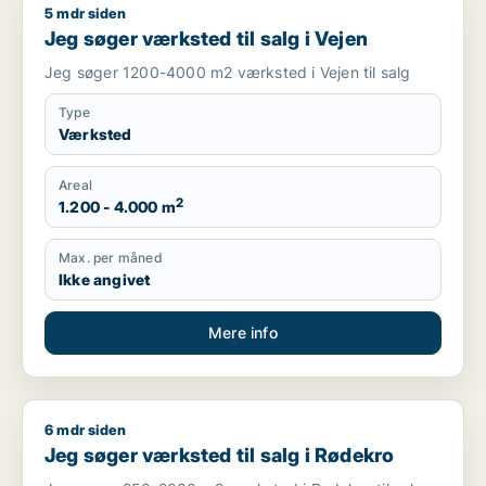
5 mdr siden
Jeg søger værksted til salg i Vejen
Jeg søger værksted til salg i Vejen
Jeg søger 1200-4000 m2 værksted i Vejen til salg
Type
Værksted
Areal
2
1.200 - 4.000 m
Max. per måned
Ikke angivet
Mere info
6 mdr siden
Jeg søger værksted til salg i Rødekro
Jeg søger værksted til salg i Rødekro