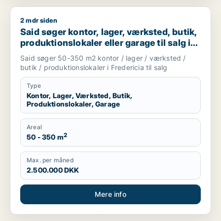
2 mdr siden
Said søger kontor, lager, værksted, butik, produktionslokaler e
Said søger kontor, lager, værksted, butik,
produktionslokaler eller garage til salg i
Fredericia
Said søger 50-350 m2 kontor / lager / værksted /
butik / produktionslokaler i Fredericia til salg
Type
Kontor, Lager, Værksted, Butik,
Produktionslokaler, Garage
Areal
2
50 - 350 m
Max. per måned
2.500.000 DKK
Mere info