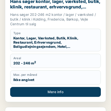
Hans søger kontor, lager, værksted, butik,
klinik, restaurant, erhvervsgrund,
boligudlejningsejendom, hotel,
Hans søger 202-246 m2 kontor / lager / værksted /
produktionslokaler eller garage til salg i
butik / klinik i Kolding, Fredericia, Børkop, Vejle
Kolding, Fredericia eller Børkop m.fl.
Centrum til salg
Type
Kontor, Lager, Værksted, Butik, Klinik,
Restaurant, Erhvervsgrund,
Boligudlejningsejendom, Hotel,
Produktionslokaler, Garage
Areal
2
202 - 246 m
Max. per måned
Ikke angivet
Mere info