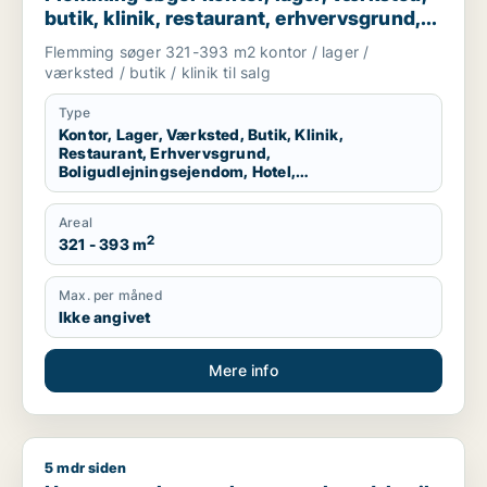
butik, klinik, restaurant, erhvervsgrund,
boligudlejningsejendom, hotel,
Flemming søger 321-393 m2 kontor / lager /
produktionslokaler eller garage til salg i
værksted / butik / klinik til salg
Kolding, Christiansfeld eller Sjølund m.fl.
Type
Kontor, Lager, Værksted, Butik, Klinik,
Restaurant, Erhvervsgrund,
Boligudlejningsejendom, Hotel,
Produktionslokaler, Garage
Areal
2
321 - 393 m
Max. per måned
Ikke angivet
Mere info
5 mdr siden
Hans søger kontor, lager, værksted, butik, klinik, restaurant,