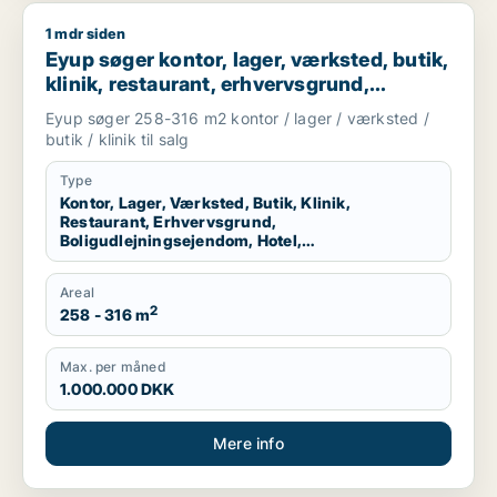
1 mdr siden
Eyup søger kontor, lager, værksted, butik, klinik, restaurant
Eyup søger kontor, lager, værksted, butik,
klinik, restaurant, erhvervsgrund,
boligudlejningsejendom, hotel,
Eyup søger 258-316 m2 kontor / lager / værksted /
produktionslokaler eller garage til salg i
butik / klinik til salg
Esbjerg Centrum, Esbjerg Ø eller Esbjerg
N m.fl.
Type
Kontor, Lager, Værksted, Butik, Klinik,
Restaurant, Erhvervsgrund,
Boligudlejningsejendom, Hotel,
Produktionslokaler, Garage
Areal
2
258 - 316 m
Max. per måned
1.000.000 DKK
Mere info