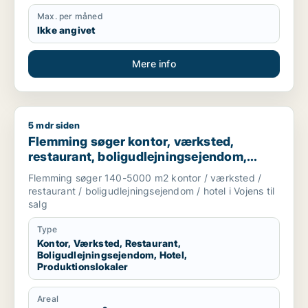
Max. per måned
Ikke angivet
Mere info
5 mdr siden
Flemming søger kontor, værksted, restaurant, boligudlejningse
Flemming søger kontor, værksted,
restaurant, boligudlejningsejendom,
hotel eller produktionslokaler til salg i
Flemming søger 140-5000 m2 kontor / værksted /
Vojens
restaurant / boligudlejningsejendom / hotel i Vojens til
salg
Type
Kontor, Værksted, Restaurant,
Boligudlejningsejendom, Hotel,
Produktionslokaler
Areal