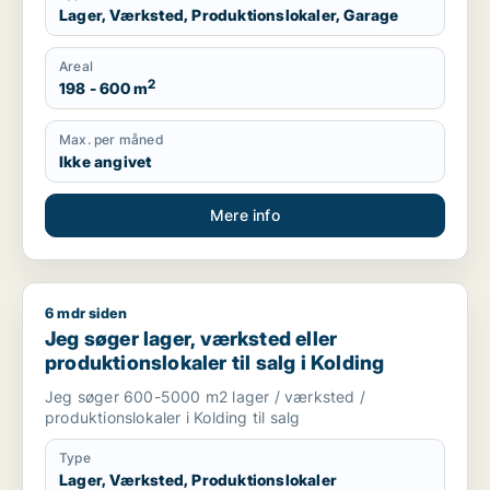
Lager, Værksted, Produktionslokaler, Garage
Areal
2
198 - 600 m
Max. per måned
Ikke angivet
Mere info
6 mdr siden
Jeg søger lager, værksted eller produktionslokaler til salg i 
Jeg søger lager, værksted eller
produktionslokaler til salg i Kolding
Jeg søger 600-5000 m2 lager / værksted /
produktionslokaler i Kolding til salg
Type
Lager, Værksted, Produktionslokaler