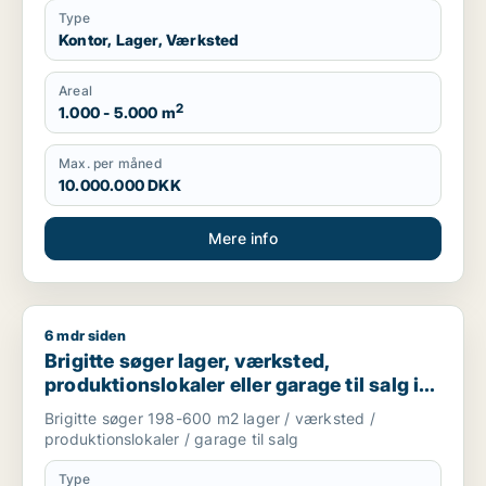
Type
Kontor, Lager, Værksted
Areal
2
1.000 - 5.000 m
Max. per måned
10.000.000 DKK
Mere info
6 mdr siden
Brigitte søger lager, værksted, produktionslokaler eller garag
Brigitte søger lager, værksted,
produktionslokaler eller garage til salg i
Aabenraa, Gråsten eller Broager m.fl.
Brigitte søger 198-600 m2 lager / værksted /
produktionslokaler / garage til salg
Type