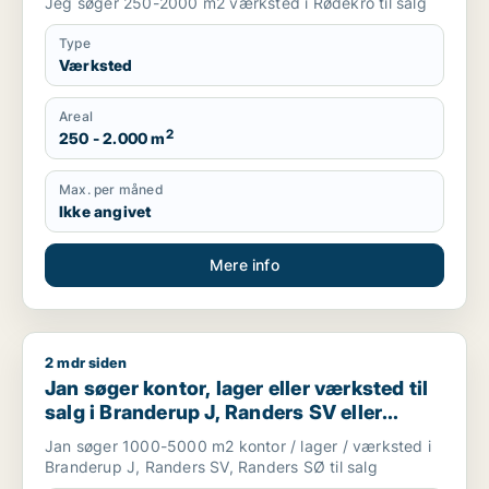
Jeg søger 250-2000 m2 værksted i Rødekro til salg
Type
Værksted
Areal
2
250 - 2.000 m
Max. per måned
Ikke angivet
Mere info
2 mdr siden
Jan søger kontor, lager eller værksted til salg i Branderup 
Jan søger kontor, lager eller værksted til
salg i Branderup J, Randers SV eller
Randers SØ
Jan søger 1000-5000 m2 kontor / lager / værksted i
Branderup J, Randers SV, Randers SØ til salg