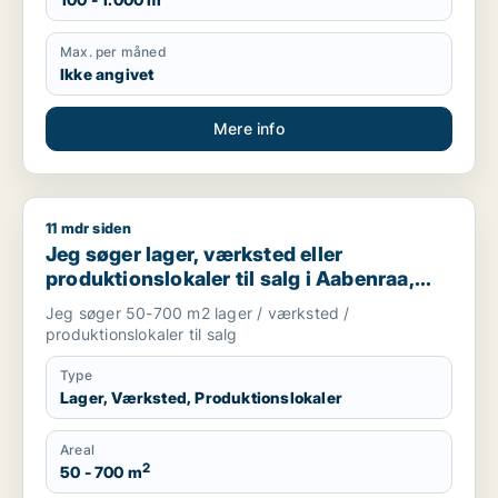
Max. per måned
Ikke angivet
Mere info
11 mdr siden
Jeg søger lager, værksted eller produktionslokaler til salg i 
Jeg søger lager, værksted eller
produktionslokaler til salg i Aabenraa,
Rødekro eller Gråsten m.fl.
Jeg søger 50-700 m2 lager / værksted /
produktionslokaler til salg
Type
Lager, Værksted, Produktionslokaler
Areal
2
50 - 700 m