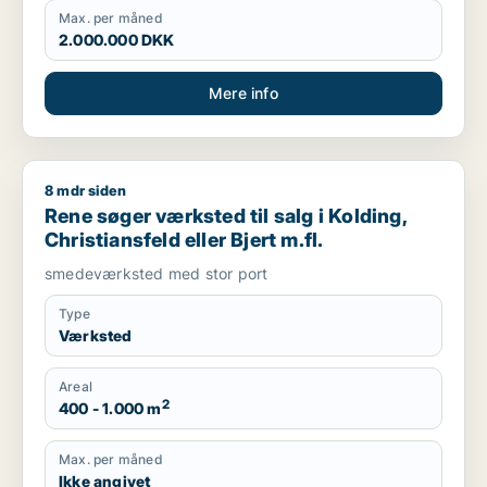
Max. per måned
2.000.000 DKK
Mere info
8 mdr siden
Rene søger værksted til salg i Kolding, Christiansfeld eller Bje
Rene søger værksted til salg i Kolding,
Christiansfeld eller Bjert m.fl.
smedeværksted med stor port
Type
Værksted
Areal
2
400 - 1.000 m
Max. per måned
Ikke angivet