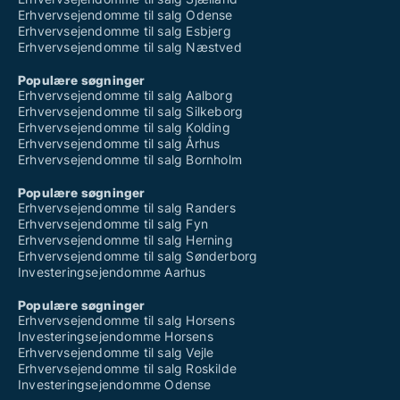
Søger værksted til salg i Gadbjerg
Erhvervsejendomme til salg Odense
Søger værksted til salg i Gesten
Erhvervsejendomme til salg Esbjerg
Søger værksted til salg i Give
Erhvervsejendomme til salg Næstved
Søger værksted til salg i Glejbjerg
Søger værksted til salg i Gram
Populære søgninger
Søger værksted til salg i Gredstedbro
Erhvervsejendomme til salg Aalborg
Søger værksted til salg i Grindsted
Erhvervsejendomme til salg Silkeborg
Søger værksted til salg i Gråsten
Erhvervsejendomme til salg Kolding
Søger værksted til salg i Gørding
Erhvervsejendomme til salg Århus
Søger værksted til salg i Haderslev
Erhvervsejendomme til salg Bornholm
Søger værksted til salg i Hejls
Søger værksted til salg i Hejnsvig
Populære søgninger
Søger værksted til salg i Henne
Erhvervsejendomme til salg Randers
Søger værksted til salg i Holsted
Erhvervsejendomme til salg Fyn
Søger værksted til salg i Hovborg
Erhvervsejendomme til salg Herning
Søger værksted til salg i Højer
Erhvervsejendomme til salg Sønderborg
Søger værksted til salg i Janderup Vestj
Investeringsejendomme Aarhus
Søger værksted til salg i Jelling
Søger værksted til salg i Jordrup
Populære søgninger
Søger værksted til salg i Kolding
Erhvervsejendomme til salg Horsens
Søger værksted til salg i Kruså
Investeringsejendomme Horsens
Søger værksted til salg i Lintrup
Erhvervsejendomme til salg Vejle
Søger værksted til salg i Lunderskov
Erhvervsejendomme til salg Roskilde
Søger værksted til salg i Løgumkloster
Investeringsejendomme Odense
Søger værksted til salg i Nordborg