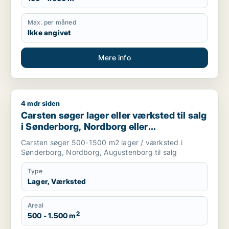
Max. per måned
Ikke angivet
Mere info
4 mdr siden
Carsten søger lager eller værksted til salg i Sønderborg, N
Carsten søger lager eller værksted til salg
i Sønderborg, Nordborg eller
Augustenborg
Carsten søger 500-1500 m2 lager / værksted i
Sønderborg, Nordborg, Augustenborg til salg
Type
Lager, Værksted
Areal
2
500 - 1.500 m