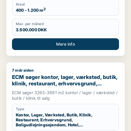
Areal
2
400 - 1.200 m
Max. per måned
3.500.000 DKK
Mere info
7 mdr siden
ECM søger kontor, lager, værksted, butik, klinik, restaurant, 
ECM søger kontor, lager, værksted, butik,
klinik, restaurant, erhvervsgrund,
boligudlejningsejendom, hotel,
ECM søger 3265-3991 m2 kontor / lager / værksted /
produktionslokaler eller garage til salg i
butik / klinik til salg
Kolding, Egtved eller Almind m.fl.
Type
Kontor, Lager, Værksted, Butik, Klinik,
Restaurant, Erhvervsgrund,
Boligudlejningsejendom, Hotel,
Produktionslokaler, Garage