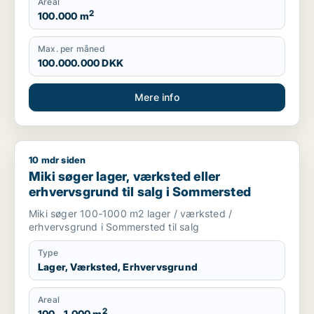
Areal
2
100.000 m
Max. per måned
100.000.000 DKK
Mere info
10 mdr siden
Miki søger lager, værksted eller erhvervsgrund til salg i So
Miki søger lager, værksted eller
erhvervsgrund til salg i Sommersted
Miki søger 100-1000 m2 lager / værksted /
erhvervsgrund i Sommersted til salg
Type
Lager, Værksted, Erhvervsgrund
Areal
2
100 - 1.000 m