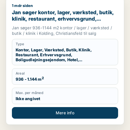
1 mdr siden
Jan søger kontor, lager, værksted, butik, klinik, restaurant, 
Jan søger kontor, lager, værksted, butik,
klinik, restaurant, erhvervsgrund,
boligudlejningsejendom, hotel,
Jan søger 936-1144 m2 kontor / lager / værksted /
produktionslokaler eller garage til salg i
butik / klinik i Kolding, Christiansfeld til salg
Kolding eller Christiansfeld
Type
Kontor, Lager, Værksted, Butik, Klinik,
Restaurant, Erhvervsgrund,
Boligudlejningsejendom, Hotel,
Produktionslokaler, Garage
Areal
2
936 - 1.144 m
Max. per måned
Ikke angivet
Mere info