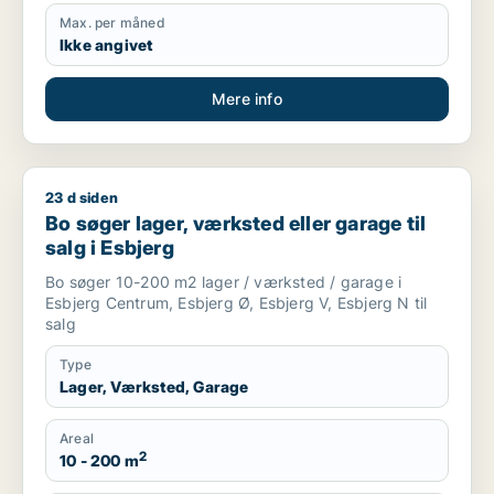
Max. per måned
Ikke angivet
Mere info
23 d siden
Bo søger lager, værksted eller garage til salg i Esbjerg
Bo søger lager, værksted eller garage til
salg i Esbjerg
Bo søger 10-200 m2 lager / værksted / garage i
Esbjerg Centrum, Esbjerg Ø, Esbjerg V, Esbjerg N til
salg
Type
Lager, Værksted, Garage
Areal
2
10 - 200 m