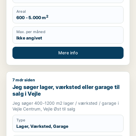
Areal
2
600 - 5.000 m
Max. per måned
Ikke angivet
Mere info
7 mdr siden
Jeg søger lager, værksted eller garage til salg i Vejle
Jeg søger lager, værksted eller garage til
salg i Vejle
Jeg søger 400-1200 m2 lager / værksted / garage i
Vejle Centrum, Vejle Øst til salg
Type
Lager, Værksted, Garage