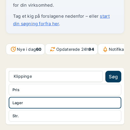
for din virksomhed.
Tag et kig på forslagene nedenfor – eller
start
din søgning forfra her
.
Nye i dag
60
Opdaterede 24h
94
Notifikati
Klippinge
Søg
Pris
Lager
Str.