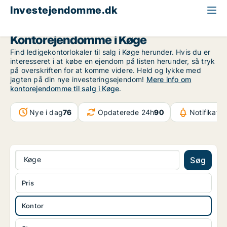
Investejendomme.dk
Kontorejendom til salg
Storkøbenhavn
Køge
Kontorejendomme i Køge
Find ledigekontorlokaler til salg i Køge herunder. Hvis du er
interesseret i at købe en ejendom på listen herunder, så tryk
på overskriften for at komme videre. Held og lykke med
jagten på din nye investeringsejendom!
Mere info om
kontorejendomme til salg i Køge
.
Nye i dag
76
Opdaterede 24h
90
Notifikatio
Køge
Søg
Pris
Kontor