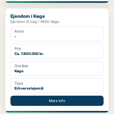
Ejendom i Køge
Ejendom i Køge
Ejendom til salg i 4600 Køge
Areal
-
Pris
Ca. 7.800.000 kr.
Område
Køge
Type
Erhvervslejemål
Mere info