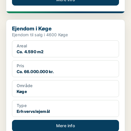
Ejendom i Køge
Ejendom i Køge
Ejendom til salg i 4600 Køge
Areal
Ca. 4.590 m2
Pris
Ca. 66.000.000 kr.
Område
Køge
Type
Erhvervslejemål
Mere info