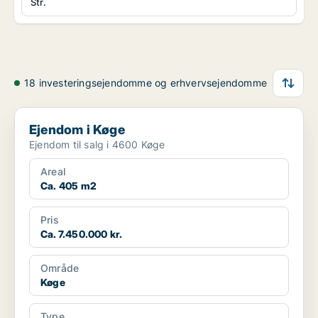
Str.
18 investeringsejendomme og erhvervsejendomme
Ejendom i Køge
Ejendom i Køge
Ejendom til salg i 4600 Køge
Areal
Ca. 405 m2
Pris
Ca. 7.450.000 kr.
Område
Køge
Type