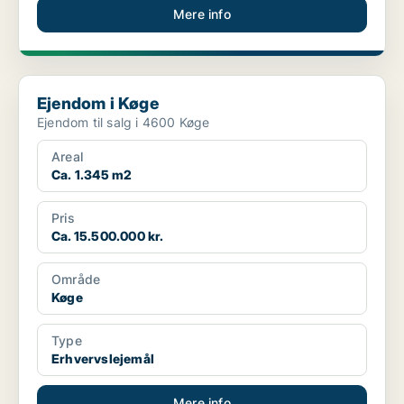
Mere info
Ejendom i Køge
Ejendom i Køge
Ejendom til salg i 4600 Køge
Areal
Ca. 1.345 m2
Pris
Ca. 15.500.000 kr.
Område
Køge
Type
Erhvervslejemål
Mere info