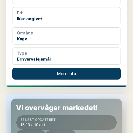
Pris
Ikke angivet
Område
Køge
Type
Erhvervslejemål
Mere info
Ejendom i Køge
Vi overvåger markedet!
SENEST OPDATERET
15.13 • 10 okt.