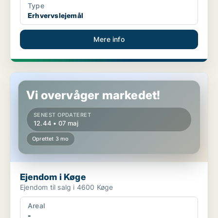
Type
Erhvervslejemål
Mere info
Ejendom i Køge
Vi overvåger markedet!
SENEST OPDATERET
12.44 • 07 maj
Oprettet 3 mo
Ejendom i Køge
Ejendom til salg i 4600 Køge
Areal
-