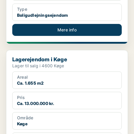
Type
Boligudlejningsejendom
Mere info
Lagerejendom i Køge
Lagerejendom i Køge
Lager til salg i 4600 Køge
Areal
Ca. 1.655 m2
Pris
Ca. 13.000.000 kr.
Område
Køge