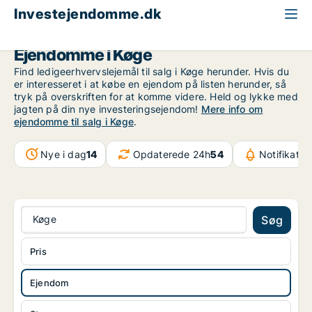
Investejendomme.dk
Ejendom til salg
Storkøbenhavn
Køge
Ejendomme i Køge
Find ledigeerhvervslejemål til salg i Køge herunder. Hvis du
er interesseret i at købe en ejendom på listen herunder, så
tryk på overskriften for at komme videre. Held og lykke med
jagten på din nye investeringsejendom!
Mere info om
ejendomme til salg i Køge
.
Nye i dag
14
Opdaterede 24h
54
Notifikatio
Køge
Søg
Pris
Ejendom