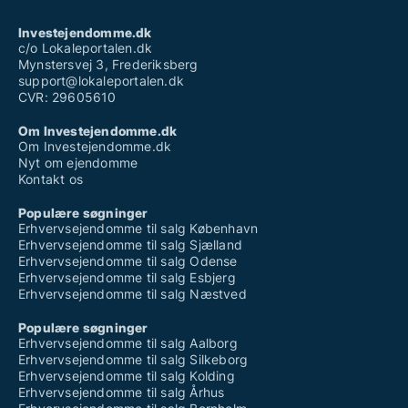
Kontor til salg i København NV
Kontor til salg i København S
Investejendomme.dk
Kontor til salg i København SV
c/o Lokaleportalen.dk
Kontor til salg i Nordhavn
Mynstersvej 3, Frederiksberg
Kontor til salg på Nørrebro
support@lokaleportalen.dk
Kontor til salg i Valby
CVR: 29605610
Kontor til salg i Vanløse
Kontor til salg på Vesterbro
Om Investejendomme.dk
Kontor til salg i Ørestad
Om Investejendomme.dk
Kontor til salg på Østerbro
Nyt om ejendomme
Kontakt os
Populære søgninger
Erhvervsejendomme til salg København
Erhvervsejendomme til salg Sjælland
Erhvervsejendomme til salg Odense
Erhvervsejendomme til salg Esbjerg
Erhvervsejendomme til salg Næstved
Populære søgninger
Erhvervsejendomme til salg Aalborg
Erhvervsejendomme til salg Silkeborg
Erhvervsejendomme til salg Kolding
Erhvervsejendomme til salg Århus