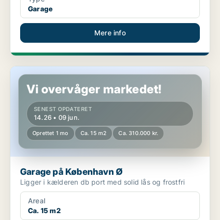
Garage
Mere info
Garage på København Ø
Vi overvåger markedet!
SENEST OPDATERET
14.26 • 09 jun.
Oprettet 1 mo
Ca. 15 m2
Ca. 310.000 kr.
Garage på København Ø
Ligger i kælderen db port med solid lås og frostfri
Areal
Ca. 15 m2