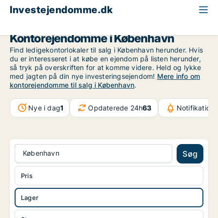
Investejendomme.dk
Kontorejendom søges til salg
København
Kontorejendomme i København
Find ledigekontorlokaler til salg i København herunder. Hvis
du er interesseret i at købe en ejendom på listen herunder,
så tryk på overskriften for at komme videre. Held og lykke
med jagten på din nye investeringsejendom!
Mere info om
kontorejendomme til salg i København
.
Nye i dag
1
Opdaterede 24h
63
Notifikation
København
Søg
Pris
Lager