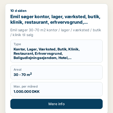
10 d siden
Emil søger kontor, lager, værksted, butik, klinik, restaurant,
Emil søger kontor, lager, værksted, butik,
klinik, restaurant, erhvervsgrund,
boligudlejningsejendom, hotel,
Emil søger 30-70 m2 kontor / lager / værksted / butik
produktionslokaler eller garage til salg i
/ klinik til salg
København K, Vesterbro eller
Frederiksberg m.fl.
Type
Kontor, Lager, Værksted, Butik, Klinik,
Restaurant, Erhvervsgrund,
Boligudlejningsejendom, Hotel,
Produktionslokaler, Garage
Areal
2
30 - 70 m
Max. per måned
1.000.000 DKK
Mere info