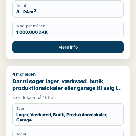
Areal
2
8 - 24 m
Max. per måned
1.000.000 DKK
Mere info
4 mdr siden
Danni søger lager, værksted, butik, produktionslokaler eller g
Danni søger lager, værksted, butik,
produktionslokaler eller garage til salg i
Valby
stort lokale på 100m2
Type
Lager, Værksted, Butik, Produktionslokaler,
Garage
Areal