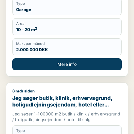
Type
Garage
Areal
2
10 - 20 m
Max. per måned
2.000.000 DKK
Mere info
3 mdr siden
Jeg søger butik, klinik, erhvervsgrund, boligudlejningsejendo
Jeg søger butik, klinik, erhvervsgrund,
boligudlejningsejendom, hotel eller
garage til salg i Storkøbenhavn
Jeg søger 1-100000 m2 butik / klinik / erhvervsgrund
/ boligudlejningsejendom / hotel til salg
Type