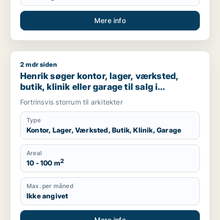
Mere info
2 mdr siden
Henrik søger kontor, lager, værksted, butik, klinik eller gara
Henrik søger kontor, lager, værksted,
butik, klinik eller garage til salg i
København K, Vesterbro eller
Fortrinsvis storrum til arkitekter
Frederiksberg C m.fl.
Type
Kontor, Lager, Værksted, Butik, Klinik, Garage
Areal
2
10 - 100 m
Max. per måned
Ikke angivet
Mere info