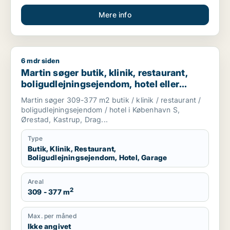
Mere info
6 mdr siden
Martin søger butik, klinik, restaurant, boligudlejningsejendom
Martin søger butik, klinik, restaurant,
boligudlejningsejendom, hotel eller
garage til salg i Amager
Martin søger 309-377 m2 butik / klinik / restaurant /
boligudlejningsejendom / hotel i København S,
Ørestad, Kastrup, Drag...
Type
Butik, Klinik, Restaurant,
Boligudlejningsejendom, Hotel, Garage
Areal
2
309 - 377 m
Max. per måned
Ikke angivet