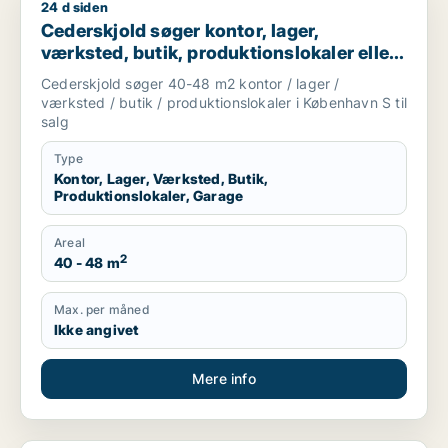
24 d siden
Cederskjold søger kontor, lager, værksted, butik, produktions
Cederskjold søger kontor, lager,
værksted, butik, produktionslokaler eller
garage til salg i København S
Cederskjold søger 40-48 m2 kontor / lager /
værksted / butik / produktionslokaler i København S til
salg
Type
Kontor, Lager, Værksted, Butik,
Produktionslokaler, Garage
Areal
2
40 - 48 m
Max. per måned
Ikke angivet
Mere info