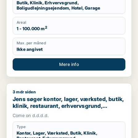
Butik, Klinik, Erhvervsgrund,
Boligudlejningsejendom, Hotel, Garage
Areal
2
1 - 100.000 m
Max. per måned
Ikke angivet
Mere info
3 mdr siden
Jens søger kontor, lager, værksted, butik, klinik, restaurant,
Jens søger kontor, lager, værksted, butik,
klinik, restaurant, erhvervsgrund,
boligudlejningsejendom, hotel,
Come on d.d.d.d.
produktionslokaler eller garage til salg i
Dragør
Type
Kontor, Lager, Værksted, Butik, Klinik,