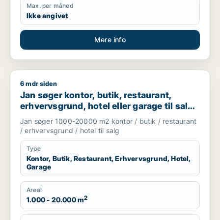
Max. per måned
Ikke angivet
Mere info
6 mdr siden
Jan søger kontor, butik, restaurant, erhvervsgrund, hotel el
Jan søger kontor, butik, restaurant,
erhvervsgrund, hotel eller garage til salg i
København, Kongens Lyngby eller
Jan søger 1000-20000 m2 kontor / butik / restaurant
Gentofte
/ erhvervsgrund / hotel til salg
Type
Kontor, Butik, Restaurant, Erhvervsgrund, Hotel,
Garage
Areal
2
1.000 - 20.000 m