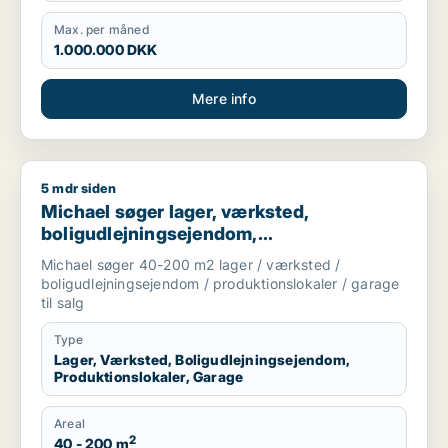
Max. per måned
1.000.000 DKK
Mere info
5 mdr siden
Michael søger lager, værksted, boligudlejningsejendom, produ
Michael søger lager, værksted,
boligudlejningsejendom,
produktionslokaler eller garage til salg i
Michael søger 40-200 m2 lager / værksted /
København K, Vesterbro eller Amager
boligudlejningsejendom / produktionslokaler / garage
til salg
Type
Lager, Værksted, Boligudlejningsejendom,
Produktionslokaler, Garage
Areal
2
40 - 200 m