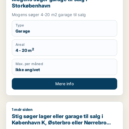
Storkøbenhavn
Mogens søger 4-20 m2 garage til salg
Type
Garage
Areal
2
4 - 20 m
Max. per måned
Ikke angivet
Mere info
1 mdr siden
Stig søger lager eller garage til salg i København K, Østerbro
Stig søger lager eller garage til salg i
København K, Østerbro eller Nørrebro
m.fl.