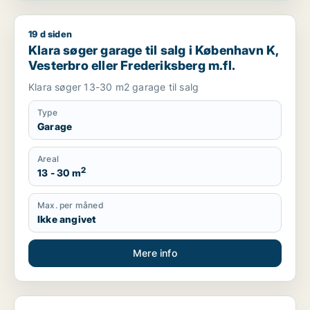
19 d siden
Klara søger garage til salg i København K, Vesterbro eller Fr
Klara søger garage til salg i København K,
Vesterbro eller Frederiksberg m.fl.
Klara søger 13-30 m2 garage til salg
Type
Garage
Areal
2
13 - 30 m
Max. per måned
Ikke angivet
Mere info