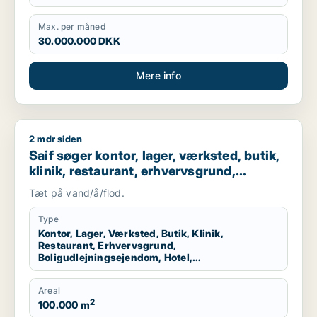
Max. per måned
30.000.000 DKK
Mere info
2 mdr siden
Saif søger kontor, lager, værksted, butik, klinik, restaurant
Saif søger kontor, lager, værksted, butik,
klinik, restaurant, erhvervsgrund,
boligudlejningsejendom, hotel,
Tæt på vand/å/flod.
produktionslokaler eller garage til salg i
Storkøbenhavn
Type
Kontor, Lager, Værksted, Butik, Klinik,
Restaurant, Erhvervsgrund,
Boligudlejningsejendom, Hotel,
Produktionslokaler, Garage
Areal
2
100.000 m