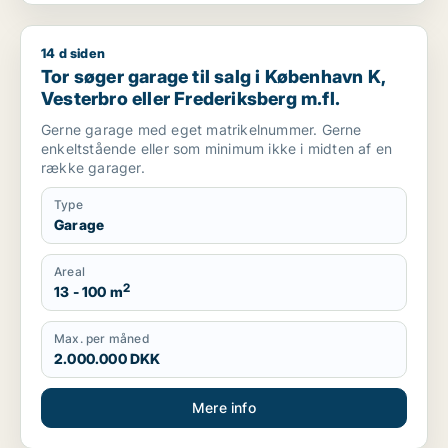
14 d siden
Tor søger garage til salg i København K, Vesterbro eller Fred
Tor søger garage til salg i København K,
Vesterbro eller Frederiksberg m.fl.
Gerne garage med eget matrikelnummer. Gerne
enkeltstående eller som minimum ikke i midten af en
række garager.
Type
Garage
Areal
2
13 - 100 m
Max. per måned
2.000.000 DKK
Mere info