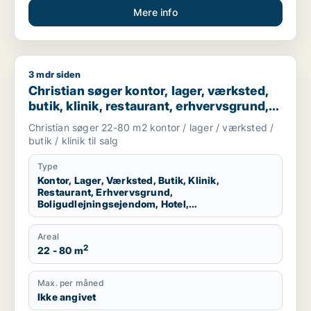
Mere info
3 mdr siden
Christian søger kontor, lager, værksted, butik, klinik, restau
Christian søger kontor, lager, værksted,
butik, klinik, restaurant, erhvervsgrund,
boligudlejningsejendom, hotel,
Christian søger 22-80 m2 kontor / lager / værksted /
produktionslokaler eller garage til salg i
butik / klinik til salg
København K, Vesterbro eller
Frederiksberg m.fl.
Type
Kontor, Lager, Værksted, Butik, Klinik,
Restaurant, Erhvervsgrund,
Boligudlejningsejendom, Hotel,
Produktionslokaler, Garage
Areal
2
22 - 80 m
Max. per måned
Ikke angivet