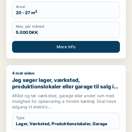
Areal
2
20 - 27 m
Max. per måned
5.000 DKK
Mere info
4 mdr siden
Jeg søger lager, værksted, produktionslokaler eller garage ti
Jeg søger lager, værksted,
produktionslokaler eller garage til salg i
Østerbro
Aflåst og tør værksted, garage eller andet rum med
mulighed for opbevaring a mindre køretøj. Skal have
adgang til elektric...
Type
Lager, Værksted, Produktionslokaler, Garage