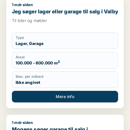
1 mdr siden
Jeg søger lager eller garage til salg i Valby
Jeg søger lager eller garage til salg i Valby
Til biler og møbler
Type
Lager, Garage
Areal
2
100.000 - 600.000 m
Max. per måned
Ikke angivet
Mere info
1 mdr siden
Mogens søger garage til salg i Storkøbenhavn
Mogens søger garage til salg i