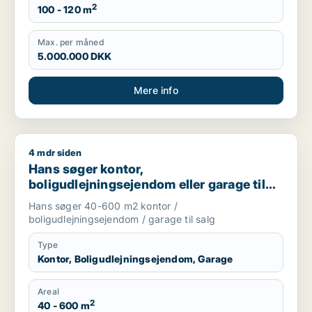
2
100 - 120 m
Max. per måned
5.000.000 DKK
Mere info
4 mdr siden
Hans søger kontor, boligudlejningsejendom eller garage til sa
Hans søger kontor,
boligudlejningsejendom eller garage til
salg i København K, Vesterbro eller
Hans søger 40-600 m2 kontor /
Frederiksberg m.fl.
boligudlejningsejendom / garage til salg
Type
Kontor, Boligudlejningsejendom, Garage
Areal
2
40 - 600 m