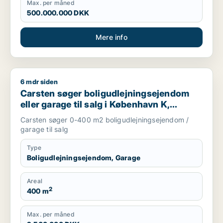
Max. per måned
500.000.000 DKK
Mere info
6 mdr siden
Carsten søger boligudlejningsejendom eller garage til salg i 
Carsten søger boligudlejningsejendom
eller garage til salg i København K,
Vesterbro eller Østerbro m.fl.
Carsten søger 0-400 m2 boligudlejningsejendom /
garage til salg
Type
Boligudlejningsejendom, Garage
Areal
2
400 m
Max. per måned