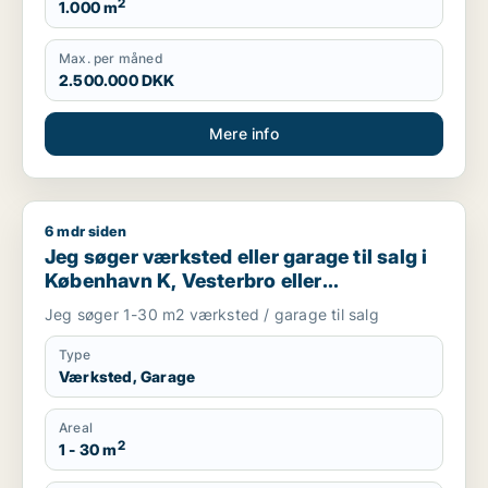
2
1.000 m
Max. per måned
2.500.000 DKK
Mere info
6 mdr siden
Jeg søger værksted eller garage til salg i København K, Veste
Jeg søger værksted eller garage til salg i
København K, Vesterbro eller
Frederiksberg m.fl.
Jeg søger 1-30 m2 værksted / garage til salg
Type
Værksted, Garage
Areal
2
1 - 30 m