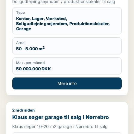
boligudlejningsejendom / produktionslokaler til salg
Type
Kontor, Lager, Værksted,
Boligudlejningsejendom, Produktionslokaler,
Garage
Areal
2
50 - 5.000 m
Max. per måned
50.000.000 DKK
Mere info
2 mdr siden
Klaus søger garage til salg i Nørrebro
Klaus søger garage til salg i Nørrebro
Klaus søger 10-20 m2 garage i Nørrebro til salg