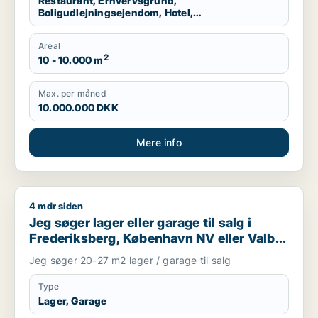
Restaurant, Erhvervsgrund,
Boligudlejningsejendom, Hotel,
Produktionslokaler, Garage
Areal
2
10 - 10.000 m
Max. per måned
10.000.000 DKK
Mere info
4 mdr siden
Jeg søger lager eller garage til salg i Frederiksberg, Københ
Jeg søger lager eller garage til salg i
Frederiksberg, København NV eller Valby
m.fl.
Jeg søger 20-27 m2 lager / garage til salg
Type
Lager, Garage