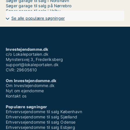
Søger garage til salg i Nordhavn
Søger garage til salg på Nørrebro
Søger garage til salg i Valby
Søger garage til salg i Vanløse
Se alle populære søgninger
Søger garage til salg på Vesterbro
Søger garage til salg i Ørestad
Søger garage til salg på Østerbro
Investejendomme.dk
c/o Lokaleportalen.dk
Mynstersvej 3, Frederiksberg
support@lokaleportalen.dk
CVR: 29605610
Om Investejendomme.dk
Om Investejendomme.dk
Nyt om ejendomme
Kontakt os
Populære søgninger
Erhvervsejendomme til salg København
Erhvervsejendomme til salg Sjælland
Erhvervsejendomme til salg Odense
Erhvervsejendomme til salg Esbjerg