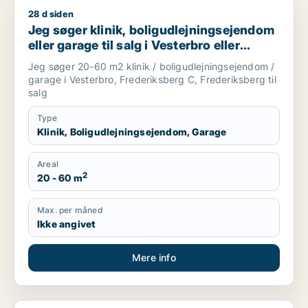
28 d siden
Jeg søger klinik, boligudlejningsejendom eller garage til salg
Jeg søger klinik, boligudlejningsejendom
eller garage til salg i Vesterbro eller
Frederiksberg
Jeg søger 20-60 m2 klinik / boligudlejningsejendom /
garage i Vesterbro, Frederiksberg C, Frederiksberg til
salg
Type
Klinik, Boligudlejningsejendom, Garage
Areal
2
20 - 60 m
Max. per måned
Ikke angivet
Mere info