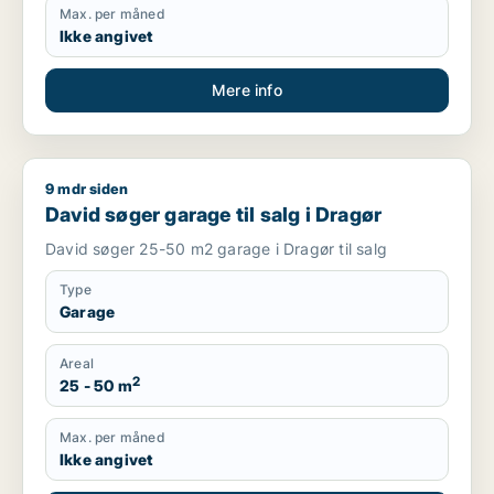
Max. per måned
Ikke angivet
Mere info
9 mdr siden
David søger garage til salg i Dragør
David søger garage til salg i Dragør
David søger 25-50 m2 garage i Dragør til salg
Type
Garage
Areal
2
25 - 50 m
Max. per måned
Ikke angivet