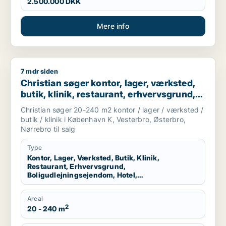
2.500.000 DKK
Mere info
7 mdr siden
Christian søger kontor, lager, værksted, butik, klinik, restau
Christian søger kontor, lager, værksted,
butik, klinik, restaurant, erhvervsgrund,
boligudlejningsejendom, hotel,
Christian søger 20-240 m2 kontor / lager / værksted /
produktionslokaler eller garage til salg i
butik / klinik i København K, Vesterbro, Østerbro,
København K, Vesterbro eller Østerbro
Nørrebro til salg
m.fl.
Type
Kontor, Lager, Værksted, Butik, Klinik,
Restaurant, Erhvervsgrund,
Boligudlejningsejendom, Hotel,
Produktionslokaler, Garage
Areal
2
20 - 240 m