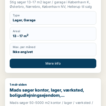
Stig søger 13-17 m2 lager / garage i København K,
Østerbro, Nørrebro, København NV, Hellerup til salg
Type
Lager, Garage
Areal
2
13 - 17 m
Max. per måned
Ikke angivet
Mere info
1 mdr siden
Mads søger kontor, lager, værksted, boligudlejningsejendom, 
Mads søger kontor, lager, værksted,
boligudlejningsejendom,
produktionslokaler eller garage til salg i
Mads søger 50-5000 m2 kontor / lager / værksted /
København