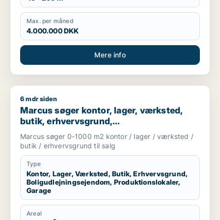
Max. per måned
4.000.000 DKK
Mere info
6 mdr siden
Marcus søger kontor, lager, værksted, butik, erhvervsgrund, 
Marcus søger kontor, lager, værksted,
butik, erhvervsgrund,
boligudlejningsejendom,
Marcus søger 0-1000 m2 kontor / lager / værksted /
produktionslokaler eller garage til salg i
butik / erhvervsgrund til salg
Storkøbenhavn
Type
Kontor, Lager, Værksted, Butik, Erhvervsgrund,
Boligudlejningsejendom, Produktionslokaler,
Garage
Areal