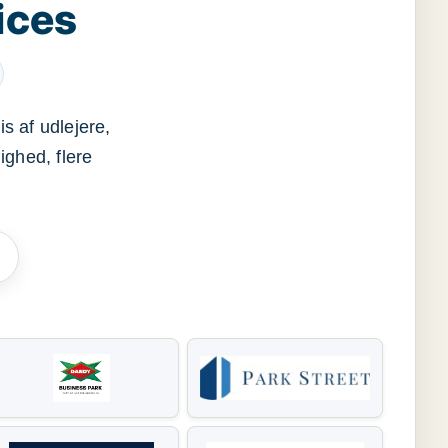
ices
s af udlejere,
ighed, flere