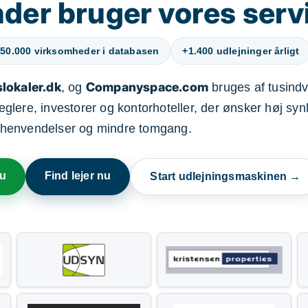
der bruger vores serv
50.000 virksomheder i databasen
+1.400 udlejninger årligt
lokaler.dk
Companyspace.com
, og
bruges af tusindvi
ere, investorer og kontorhoteller, der ønsker høj synl
henvendelser og mindre tomgang.
nu
Find lejer nu
Start udlejningsmaskinen →