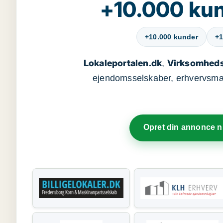
+10.000 kun
+10.000 kunder
+1
Lokaleportalen.dk
Virksomheds
,
ejendomsselskaber, erhvervsmægl
Opret din annonce 