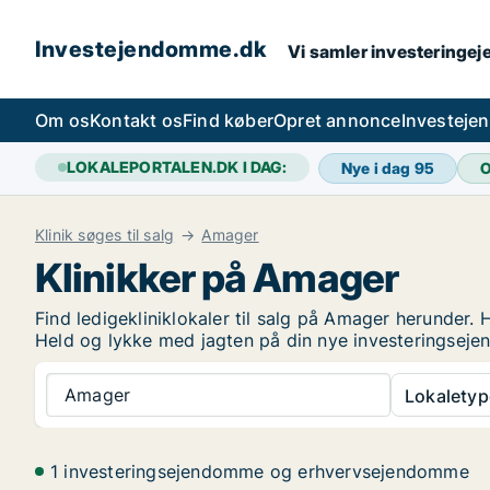
Investejendomme.dk
Vi samler investeringej
Om os
Kontakt os
Find køber
Opret annonce
Investeje
LOKALEPORTALEN.DK I DAG:
Nye i dag
95
O
Klinik søges til salg
Amager
Klinikker på Amager
Find ledigekliniklokaler til salg på Amager herunder. 
Held og lykke med jagten på din nye investeringsej
Amager
Lokaletyp
1 investeringsejendomme og erhvervsejendomme