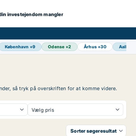
s din investejendom mangler
København
+
9
Odense
+
2
Århus
+
30
Aalborg
under, så tryk på overskriften for at komme videre.
Vælg pris
Sorter søgeresultat