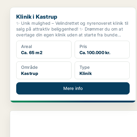
Klinik i Kastrup
Klinik i Kastrup
✨ Unik mulighed – Velindrettet og nyrenoveret klinik til
salg på attraktiv beliggenhed! ✨ Drømmer du om at
overtage din egen klinik uden at starte fra bunde...
Areal
Pris
Ca. 65 m2
Ca. 100.000 kr.
Område
Type
Kastrup
Klinik
Mere info