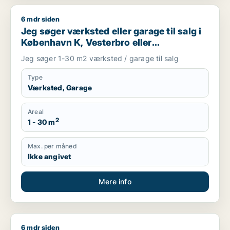
6 mdr siden
Jeg søger værksted eller garage til salg i København K, Veste
Jeg søger værksted eller garage til salg i
København K, Vesterbro eller
Frederiksberg m.fl.
Jeg søger 1-30 m2 værksted / garage til salg
Type
Værksted, Garage
Areal
2
1 - 30 m
Max. per måned
Ikke angivet
Mere info
6 mdr siden
Jan søger kontor, butik, restaurant, erhvervsgrund, hotel el