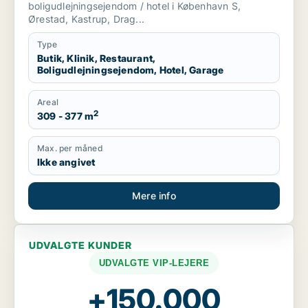
boligudlejningsejendom / hotel i København S,
Ørestad, Kastrup, Drag...
Type
Butik, Klinik, Restaurant,
Boligudlejningsejendom, Hotel, Garage
Areal
2
309 - 377 m
Max. per måned
Ikke angivet
Mere info
UDVALGTE KUNDER
UDVALGTE VIP-LEJERE
+150.000