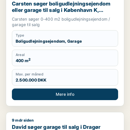
Carsten søger boligudlejningsejendom
eller garage til salg i København K,
Vesterbro eller Østerbro m.fl.
Carsten søger 0-400 m2 boligudlejningsejendom /
garage til salg
Type
Boligudlejningsejendom, Garage
Areal
2
400 m
Max. per måned
2.500.000 DKK
Mere info
9 mdr siden
David søger garage til salg i Dragør
David søger garage til salg i Dragør