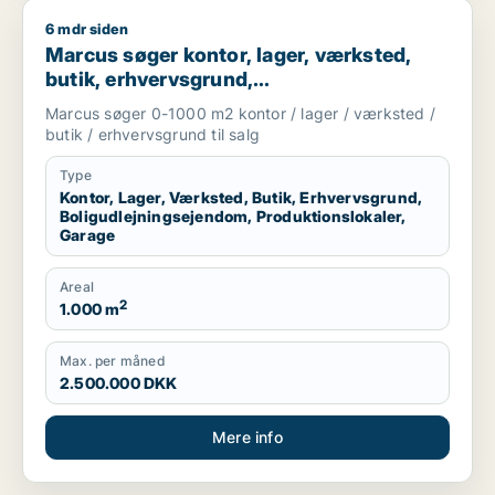
6 mdr siden
Marcus søger kontor, lager, værksted, butik, erhvervsgrund, 
Marcus søger kontor, lager, værksted,
butik, erhvervsgrund,
boligudlejningsejendom,
Marcus søger 0-1000 m2 kontor / lager / værksted /
produktionslokaler eller garage til salg i
butik / erhvervsgrund til salg
Storkøbenhavn
Type
Kontor, Lager, Værksted, Butik, Erhvervsgrund,
Boligudlejningsejendom, Produktionslokaler,
Garage
Areal
2
1.000 m
Max. per måned
2.500.000 DKK
Mere info