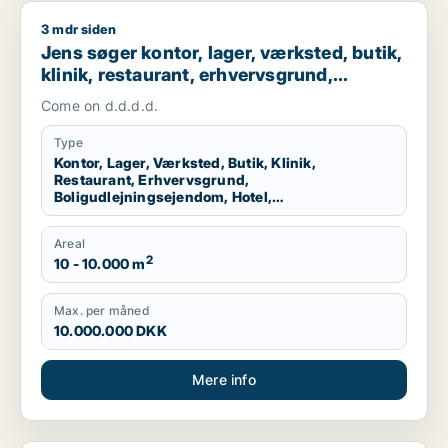
3 mdr siden
Jens søger kontor, lager, værksted, butik, klinik, restaurant,
Jens søger kontor, lager, værksted, butik,
klinik, restaurant, erhvervsgrund,
boligudlejningsejendom, hotel,
Come on d.d.d.d.
produktionslokaler eller garage til salg i
Dragør
Type
Kontor, Lager, Værksted, Butik, Klinik,
Restaurant, Erhvervsgrund,
Boligudlejningsejendom, Hotel,
Produktionslokaler, Garage
Areal
2
10 - 10.000 m
Max. per måned
10.000.000 DKK
Mere info