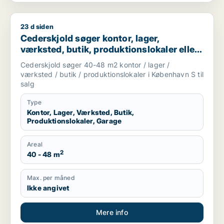
23 d siden
Cederskjold søger kontor, lager, værksted, butik, produktions
Cederskjold søger kontor, lager,
værksted, butik, produktionslokaler eller
garage til salg i København S
Cederskjold søger 40-48 m2 kontor / lager /
værksted / butik / produktionslokaler i København S til
salg
Type
Kontor, Lager, Værksted, Butik,
Produktionslokaler, Garage
Areal
2
40 - 48 m
Max. per måned
Ikke angivet
Mere info