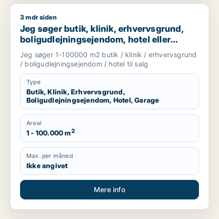
3 mdr siden
Jeg søger butik, klinik, erhvervsgrund, boligudlejningsejendo
Jeg søger butik, klinik, erhvervsgrund,
boligudlejningsejendom, hotel eller
garage til salg i Storkøbenhavn
Jeg søger 1-100000 m2 butik / klinik / erhvervsgrund
/ boligudlejningsejendom / hotel til salg
Type
Butik, Klinik, Erhvervsgrund,
Boligudlejningsejendom, Hotel, Garage
Areal
2
1 - 100.000 m
Max. per måned
Ikke angivet
Mere info