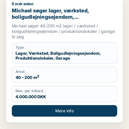
5 mdr siden
Michael søger lager, værksted, boligudlejningsejendom, produ
Michael søger lager, værksted,
boligudlejningsejendom,
produktionslokaler eller garage til salg i
Michael søger 40-200 m2 lager / værksted /
København K, Vesterbro eller Amager
boligudlejningsejendom / produktionslokaler / garage
til salg
Type
Lager, Værksted, Boligudlejningsejendom,
Produktionslokaler, Garage
Areal
2
40 - 200 m
Max. per måned
4.000.000 DKK
Mere info