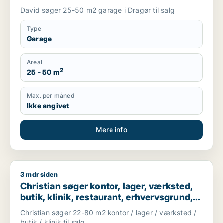
David søger 25-50 m2 garage i Dragør til salg
Type
Garage
Areal
2
25 - 50 m
Max. per måned
Ikke angivet
Mere info
3 mdr siden
Christian søger kontor, lager, værksted, butik, klinik, restau
Christian søger kontor, lager, værksted,
butik, klinik, restaurant, erhvervsgrund,
boligudlejningsejendom, hotel,
Christian søger 22-80 m2 kontor / lager / værksted /
produktionslokaler eller garage til salg i
butik / klinik til salg