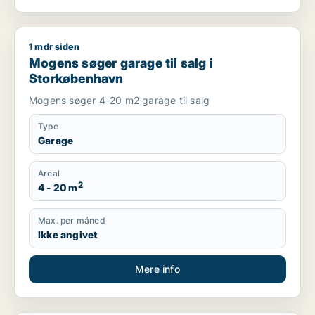
1 mdr siden
Mogens søger garage til salg i Storkøbenhavn
Mogens søger garage til salg i
Storkøbenhavn
Mogens søger 4-20 m2 garage til salg
Type
Garage
Areal
2
4 - 20 m
Max. per måned
Ikke angivet
Mere info