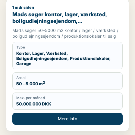
1 mdr siden
Mads søger kontor, lager, værksted, boligudlejningsejendom, 
Mads søger kontor, lager, værksted,
boligudlejningsejendom,
produktionslokaler eller garage til salg i
Mads søger 50-5000 m2 kontor / lager / værksted /
København
boligudlejningsejendom / produktionslokaler til salg
Type
Kontor, Lager, Værksted,
Boligudlejningsejendom, Produktionslokaler,
Garage
Areal
2
50 - 5.000 m
Max. per måned
50.000.000 DKK
Mere info