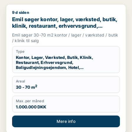
9 d siden
Emil søger kontor, lager, værksted, butik, klinik, restaurant,
Emil søger kontor, lager, værksted, butik,
klinik, restaurant, erhvervsgrund,
boligudlejningsejendom, hotel,
Emil søger 30-70 m2 kontor / lager / værksted / butik
produktionslokaler eller garage til salg i
/ klinik til salg
København K, Vesterbro eller
Frederiksberg m.fl.
Type
Kontor, Lager, Værksted, Butik, Klinik,
Restaurant, Erhvervsgrund,
Boligudlejningsejendom, Hotel,
Produktionslokaler, Garage
Areal
2
30 - 70 m
Max. per måned
1.000.000 DKK
Mere info