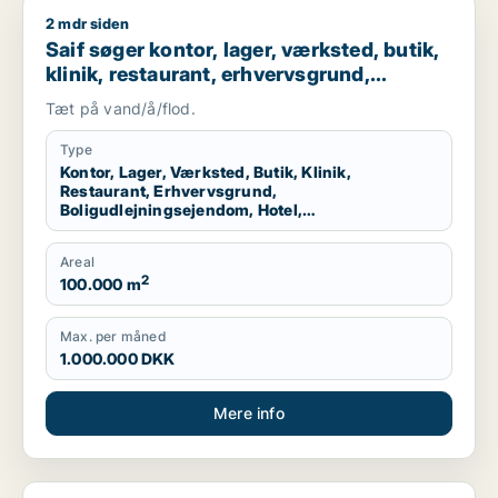
2 mdr siden
Saif søger kontor, lager, værksted, butik, klinik, restaurant
Saif søger kontor, lager, værksted, butik,
klinik, restaurant, erhvervsgrund,
boligudlejningsejendom, hotel,
Tæt på vand/å/flod.
produktionslokaler eller garage til salg i
Storkøbenhavn
Type
Kontor, Lager, Værksted, Butik, Klinik,
Restaurant, Erhvervsgrund,
Boligudlejningsejendom, Hotel,
Produktionslokaler, Garage
Areal
2
100.000 m
Max. per måned
1.000.000 DKK
Mere info