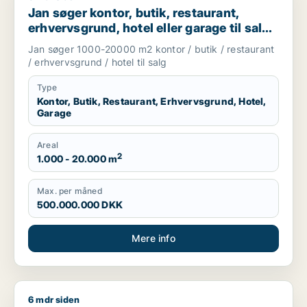
Jan søger kontor, butik, restaurant,
erhvervsgrund, hotel eller garage til salg i
København, Kongens Lyngby eller
Jan søger 1000-20000 m2 kontor / butik / restaurant
Gentofte
/ erhvervsgrund / hotel til salg
Type
Kontor, Butik, Restaurant, Erhvervsgrund, Hotel,
Garage
Areal
2
1.000 - 20.000 m
Max. per måned
500.000.000 DKK
Mere info
6 mdr siden
Carsten søger boligudlejningsejendom eller garage til salg i 