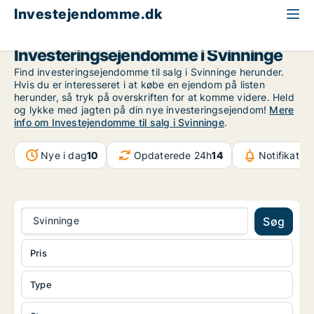
Investejendomme.dk
Region Sjælland
Svinninge
Investeringsejendomme i Svinninge
Find investeringsejendomme til salg i Svinninge herunder.
Hvis du er interesseret i at købe en ejendom på listen
herunder, så tryk på overskriften for at komme videre. Held
og lykke med jagten på din nye investeringsejendom!
Mere
info om Investejendomme til salg i Svinninge
.
Nye i dag
10
Opdaterede 24h
14
Notifikatio
Svinninge
Søg
Pris
Type