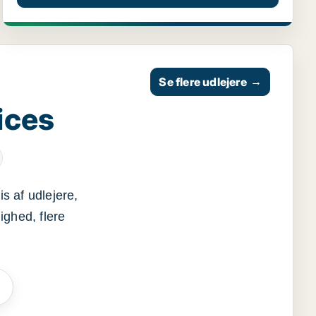
Se flere udlejere
→
ices
s af udlejere,
ighed, flere