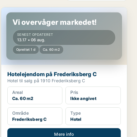
Hotelejendom på Frederiksberg C
Vi overvåger markedet!
SENEST OPDATERET
13.17 • 06 aug.
Oprettet 1 d
Ca. 60 m2
Hotelejendom på Frederiksberg C
Hotel til salg på 1910 Frederiksberg C
Areal
Pris
Ca. 60 m2
Ikke angivet
Område
Type
Frederiksberg C
Hotel
Mere info