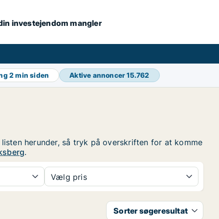
s din investejendom mangler
ing
2 min siden
Aktive annoncer
15.762
 listen herunder, så tryk på overskriften for at komme
iksberg
.
Vælg pris
Sorter søgeresultat