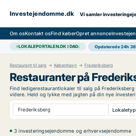
Investejendomme.dk
Vi samler investeringej
Om os
Kontakt os
Find køber
Opret annonce
Investeje
LOKALEPORTALEN.DK I DAG:
Opdaterede 24h
38
Restaurant til salg
København
Frederiksberg
Restauranter på Frederik
Find ledigerestaurantlokaler til salg på Frederiksberg
videre. Held og lykke med jagten på din nye investe
Frederiksberg
Lokaletyp
3 investeringsejendomme og erhvervsejendomme