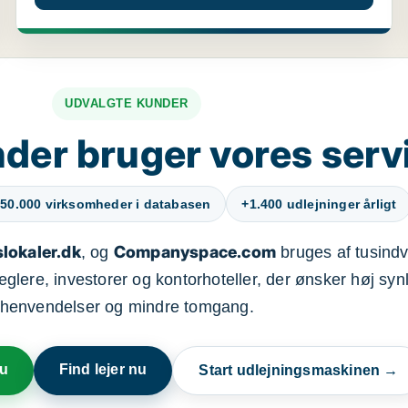
UDVALGTE KUNDER
der bruger vores serv
50.000 virksomheder i databasen
+1.400 udlejninger årligt
lokaler.dk
Companyspace.com
, og
bruges af tusindvi
ere, investorer og kontorhoteller, der ønsker høj synl
henvendelser og mindre tomgang.
nu
Find lejer nu
Start udlejningsmaskinen →