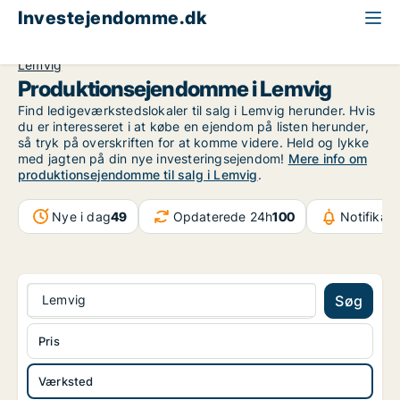
Investejendomme.dk
Produktionsejendom til salg
Region Midtjylland
Lemvig
Produktionsejendomme i Lemvig
Find ledigeværkstedslokaler til salg i Lemvig herunder. Hvis
du er interesseret i at købe en ejendom på listen herunder,
så tryk på overskriften for at komme videre. Held og lykke
med jagten på din nye investeringsejendom!
Mere info om
produktionsejendomme til salg i Lemvig
.
Nye i dag
49
Opdaterede 24h
100
Notifikati
Lemvig
Søg
Pris
Værksted