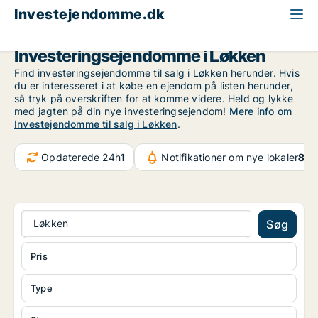
Investejendomme.dk
Region Nordjylland
Løkken
Investeringsejendomme i Løkken
Find investeringsejendomme til salg i Løkken herunder. Hvis
du er interesseret i at købe en ejendom på listen herunder,
så tryk på overskriften for at komme videre. Held og lykke
med jagten på din nye investeringsejendom!
Mere info om
Investejendomme til salg i Løkken
.
Opdaterede 24h
1
Notifikationer om nye lokaler
8.9
Løkken
Søg
Pris
Type