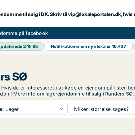
endomme til salg i DK. Skriv til vip@lokaleportalen.dk, hvi
ndomme på facebook
pdaterede 24h
95
Notifikationer om nye lokaler
16.437
rs SØ
. Hvis du er interesseret i at købe en ejendom på listen h
endom!
Mere info om lagerejendomme til salg i Randers SØ
.
e:
Lager
Hvilken størrelse søges?