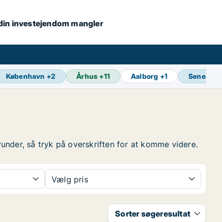
s din investejendom mangler
København
+
2
Århus
+
11
Aalborg
+
1
Seneste 
erunder, så tryk på overskriften for at komme videre.
Vælg pris
Sorter søgeresultat