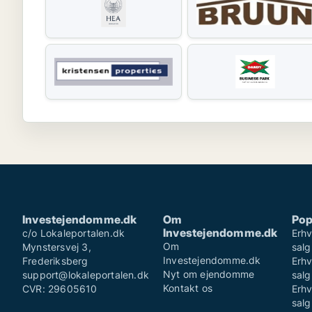
Investejendomme.dk
Om
Pop
Investejendomme.dk
c/o Lokaleportalen.dk
Erhv
Om
Mynstersvej 3,
sal
Investejendomme.dk
Frederiksberg
Erhv
Nyt om ejendomme
support@lokaleportalen.dk
salg
Kontakt os
CVR: 29605610
Erhv
sal