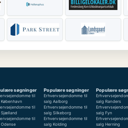
ulære søgninger
Populære søgninger
Populære søg
ervsejendomme til
Erhvervsejendomme til
Erhvervsejendom
g København
salg Aalborg
salg Randers
ervsejendomme til
Erhvervsejendomme til
Erhvervsejendom
 Sjælland
salg Silkeborg
salg Fyn
ervsejendomme til
Erhvervsejendomme til
Erhvervsejendom
g Odense
salg Kolding
salg Herning