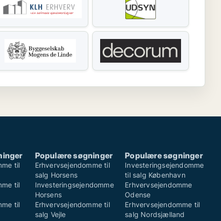
ninger
Populære søgninger
Populære søgninger
me til
Erhvervsejendomme til
Investeringsejendomme
salg Horsens
til salg København
me til
Investeringsejendomme
Erhvervsejendomme
Horsens
Odense
me til
Erhvervsejendomme til
Erhvervsejendomme til
salg Vejle
salg Nordsjælland