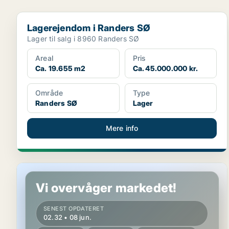
Lagerejendom i Randers SØ
Lagerejendom i Randers SØ
Lager til salg i 8960 Randers SØ
Areal
Pris
Ca. 19.655 m2
Ca. 45.000.000 kr.
Område
Type
Randers SØ
Lager
Mere info
Lagerejendom i Randers SØ
Vi overvåger markedet!
SENEST OPDATERET
02.32 • 08 jun.