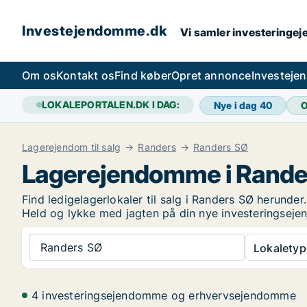
Investejendomme.dk
Vi samler investeringej
Om os
Kontakt os
Find køber
Opret annonce
Investeje
LOKALEPORTALEN.DK I DAG:
Nye i dag
40
O
Lagerejendom til salg
Randers
Randers SØ
Lagerejendomme i Rande
Find ledigelagerlokaler til salg i Randers SØ herunder
Held og lykke med jagten på din nye investeringsej
Randers SØ
Lokaletyp
4 investeringsejendomme og erhvervsejendomme