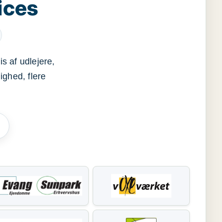
ices
s af udlejere,
ighed, flere