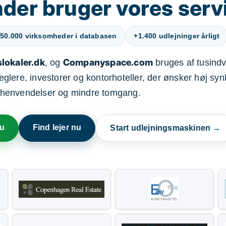
der bruger vores serv
50.000 virksomheder i databasen
+1.400 udlejninger årligt
lokaler.dk
Companyspace.com
, og
bruges af tusindvi
ere, investorer og kontorhoteller, der ønsker høj synl
henvendelser og mindre tomgang.
nu
Find lejer nu
Start udlejningsmaskinen →