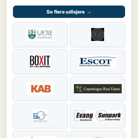
Se flere udlejere
→