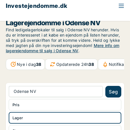
Investejendomme.dk
Lagerejendom til salg
Odense
Odense NV
Lagerejendomme i Odense NV
Find ledigelagerlokaler til salg i Odense NV herunder. Hvis
du er interesseret i at købe en ejendom på listen herunder,
så tryk på overskriften for at komme videre. Held og lykke
med jagten på din nye investeringsejendom!
Mere info om
lagerejendomme til salg i Odense NV
.
Nye i dag
38
Opdaterede 24h
38
Notifikati
Odense NV
Søg
Pris
Lager