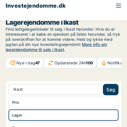
Investejendomme.dk
Lagerejendom til salg
Region Midtjylland
Ikast
Lagerejendomme i Ikast
Find ledigelagerlokaler til salg i Ikast herunder. Hvis du er
interesseret i at købe en ejendom på listen herunder, så tryk
på overskriften for at komme videre. Held og lykke med
jagten på din nye investeringsejendom!
Mere info om
lagerejendomme til salg i Ikast
.
Nye i dag
47
Opdaterede 24h
100
Notifikati
Ikast
Søg
Pris
Lager