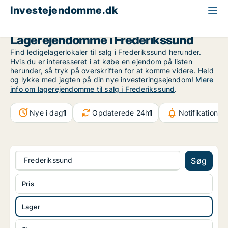
Investejendomme.dk
Lagerejendom til salg
Nordsjælland
Frederikssund
Lagerejendomme i Frederikssund
Find ledigelagerlokaler til salg i Frederikssund herunder.
Hvis du er interesseret i at købe en ejendom på listen
herunder, så tryk på overskriften for at komme videre. Held
og lykke med jagten på din nye investeringsejendom!
Mere
info om lagerejendomme til salg i Frederikssund
.
Nye i dag
1
Opdaterede 24h
1
Notifikationer
Frederikssund
Søg
Pris
Lager