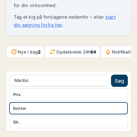
for din virksomhed.
Tag et kig på forslagene nedenfor – eller
start
din søgning forfra her
.
Nye i dag
2
Opdaterede 24h
64
Notifikation
Maribo
Søg
Pris
Kontor
Str.