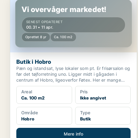
Vi overvåger markedet!
SENEST OPDATERET
00.31 • 11 apr.
Oprettet 8 yr
Ca. 100 m2
Butik i Hobro
Pæn og istandsat, lyse lokaler som pt. Er frisørsalon og
før det tøjforretning uno. Ligger midt i gågaden i
centrum af Hobro, ligeoverfor Føtex. Her er mange...
Areal
Pris
Ca. 100 m2
Ikke angivet
Område
Type
Hobro
Butik
Mere info