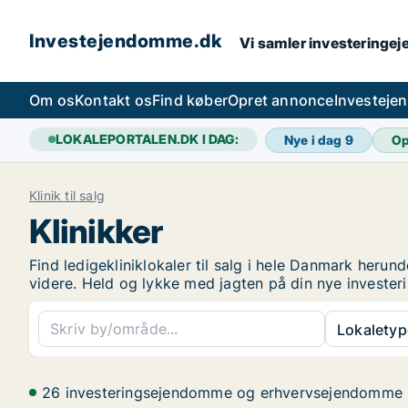
Investejendomme.dk
Vi samler investeringej
Om os
Kontakt os
Find køber
Opret annonce
Investeje
LOKALEPORTALEN.DK I DAG:
Nye i dag
9
Op
Klinik til salg
Klinikker
Find ledigekliniklokaler til salg i hele Danmark herun
videre. Held og lykke med jagten på din nye investe
Lokaletyp
26 investeringsejendomme og erhvervsejendomme