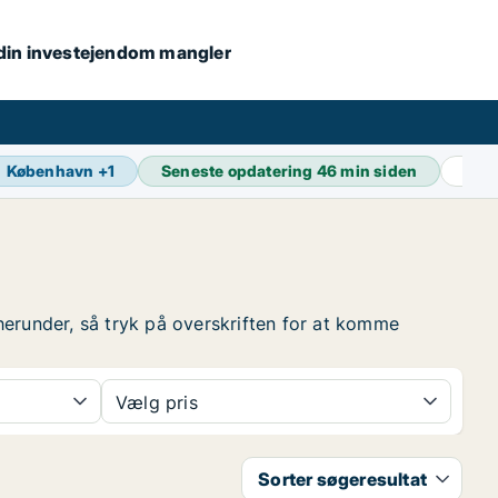
s din investejendom mangler
København
+
1
Seneste opdatering
46 min siden
Akt
 herunder, så tryk på overskriften for at komme
Vælg pris
Sorter søgeresultat