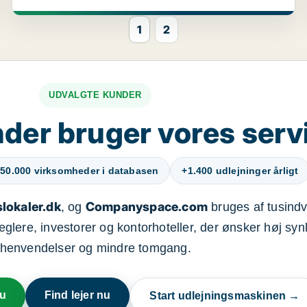
1
2
UDVALGTE KUNDER
der bruger vores serv
50.000 virksomheder i databasen
+1.400 udlejninger årligt
lokaler.dk
Companyspace.com
, og
bruges af tusindvi
ere, investorer og kontorhoteller, der ønsker høj synl
henvendelser og mindre tomgang.
nu
Find lejer nu
Start udlejningsmaskinen →