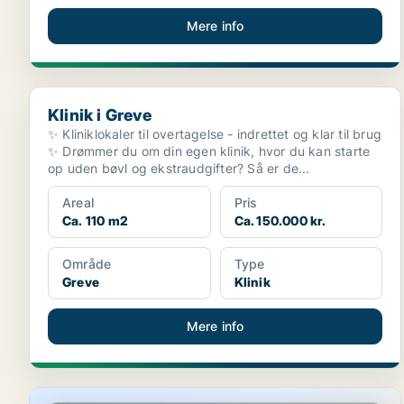
Mere info
Klinik i Greve
Klinik i Greve
✨ Kliniklokaler til overtagelse - indrettet og klar til brug
✨ Drømmer du om din egen klinik, hvor du kan starte
op uden bøvl og ekstraudgifter? Så er de...
Areal
Pris
Ca. 110 m2
Ca. 150.000 kr.
Område
Type
Greve
Klinik
Mere info
Butik i Hobro