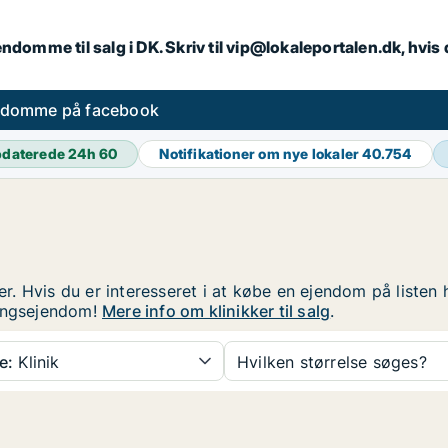
endomme til salg i DK. Skriv til vip@lokaleportalen.dk, hvi
ndomme på facebook
daterede 24h
60
Notifikationer om nye lokaler
40.754
der. Hvis du er interesseret i at købe en ejendom på listen
ringsejendom!
Mere info om klinikker til salg
.
e:
Klinik
Hvilken størrelse søges?