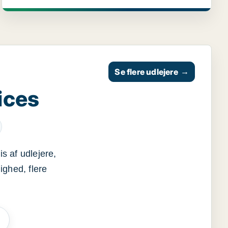
Se flere udlejere
→
ices
s af udlejere,
ighed, flere