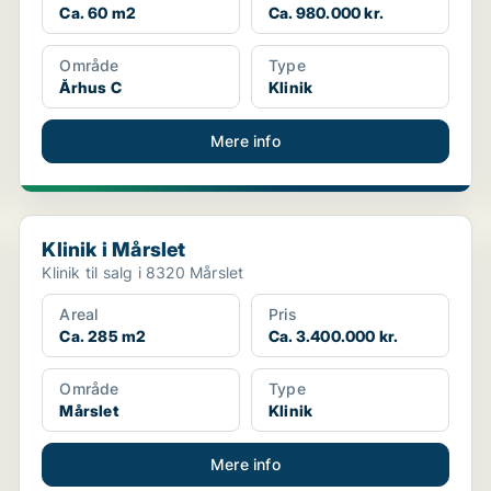
Ca. 60 m2
Ca. 980.000 kr.
Område
Type
Århus C
Klinik
Mere info
Klinik i Mårslet
Klinik i Mårslet
Klinik til salg i 8320 Mårslet
Areal
Pris
Ca. 285 m2
Ca. 3.400.000 kr.
Område
Type
Mårslet
Klinik
Mere info