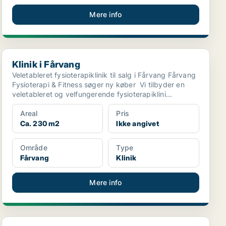
Mere info
Klinik i Fårvang
Klinik i Fårvang
Veletableret fysioterapiklinik til salg i Fårvang Fårvang
Fysioterapi & Fitness søger ny køber Vi tilbyder en
veletableret og velfungerende fysioterapiklini...
Areal
Pris
Ca. 230 m2
Ikke angivet
Område
Type
Fårvang
Klinik
Mere info
Klinik i Nærum