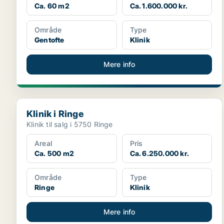
Ca. 60 m2
Ca. 1.600.000 kr.
Område
Type
Gentofte
Klinik
Mere info
Klinik i Ringe
Klinik i Ringe
Klinik til salg i 5750 Ringe
Areal
Pris
Ca. 500 m2
Ca. 6.250.000 kr.
Område
Type
Ringe
Klinik
Mere info