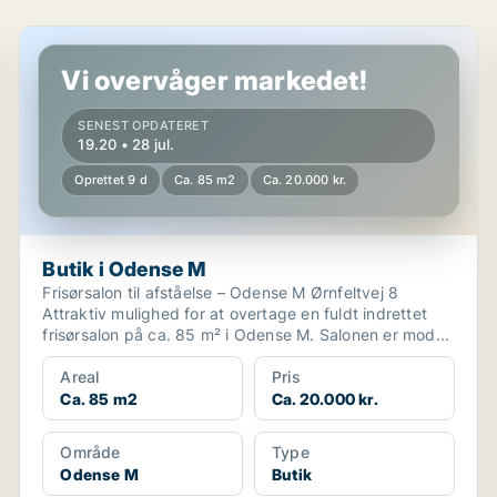
Butik i Odense M
Vi overvåger markedet!
SENEST OPDATERET
19.20 • 28 jul.
Oprettet 9 d
Ca. 85 m2
Ca. 20.000 kr.
Butik i Odense M
Frisørsalon til afståelse – Odense M Ørnfeltvej 8
Attraktiv mulighed for at overtage en fuldt indrettet
frisørsalon på ca. 85 m² i Odense M. Salonen er mod...
Areal
Pris
Ca. 85 m2
Ca. 20.000 kr.
Område
Type
Odense M
Butik