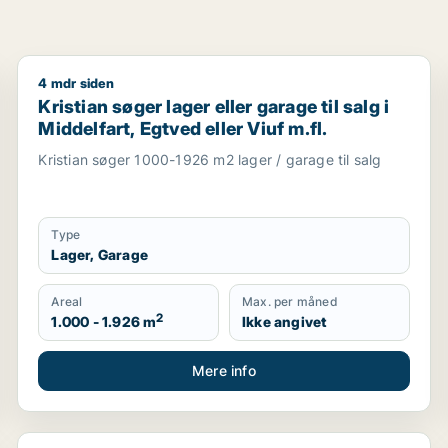
4 mdr siden
, Esbjerg eller Århus m.fl.
Kristian søger lager eller garage til salg i Middelfart,
Kristian søger lager eller garage til salg i
Middelfart, Egtved eller Viuf m.fl.
Kristian søger 1000-1926 m2 lager / garage til salg
Type
Lager, Garage
Areal
Max. per måned
2
1.000 - 1.926 m
Ikke angivet
Mere info