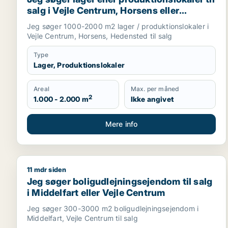
salg i Vejle Centrum, Horsens eller
Hedensted
Jeg søger 1000-2000 m2 lager / produktionslokaler i
Vejle Centrum, Horsens, Hedensted til salg
Type
Lager, Produktionslokaler
Areal
Max. per måned
2
1.000 - 2.000 m
Ikke angivet
Mere info
11 mdr siden
Jeg søger boligudlejningsejendom til salg i Middelf
Jeg søger boligudlejningsejendom til salg
i Middelfart eller Vejle Centrum
Jeg søger 300-3000 m2 boligudlejningsejendom i
Middelfart, Vejle Centrum til salg