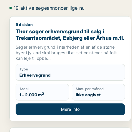
19 aktive søgeannoncer lige nu
9 d siden
Thor søger erhvervsgrund til salg i Trekantsområdet
Thor søger erhvervsgrund til salg i
Trekantsområdet, Esbjerg eller Århus m.fl.
Søger erhvervgrund i nærheden af en af de større
byer i jylland skal bruges til at set cointener på folk
kan leje til opbe...
Type
Erhvervsgrund
Areal
Max. per måned
2
1 - 2.000 m
Ikke angivet
Mere info