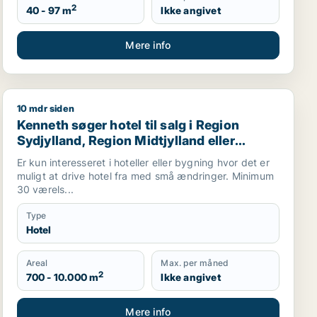
2
40 - 97 m
Ikke angivet
Mere info
10 mdr siden
rt, Kolding eller Haderslev m.fl.
Kenneth søger hotel til salg i Region Sydjylland, Regio
Kenneth søger hotel til salg i Region
Sydjylland, Region Midtjylland eller
Mariager
Er kun interesseret i hoteller eller bygning hvor det er
muligt at drive hotel fra med små ændringer. Minimum
30 værels...
Type
Hotel
Areal
Max. per måned
2
700 - 10.000 m
Ikke angivet
Mere info