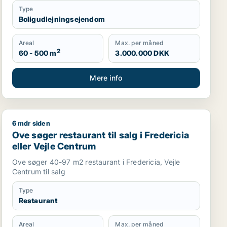
Type
Boligudlejningsejendom
Areal
Max. per måned
2
60 - 500 m
3.000.000 DKK
Mere info
6 mdr siden
le Centrum eller Randers C
Ove søger restaurant til salg i Fredericia eller Vejle C
Ove søger restaurant til salg i Fredericia
eller Vejle Centrum
Ove søger 40-97 m2 restaurant i Fredericia, Vejle
Centrum til salg
Type
Restaurant
Areal
Max. per måned