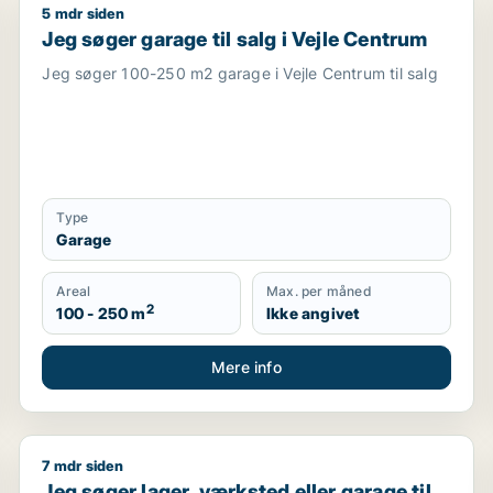
5 mdr siden
delfart, Egtved eller Viuf m.fl.
Jeg søger garage til salg i Vejle Centrum
Jeg søger garage til salg i Vejle Centrum
Jeg søger 100-250 m2 garage i Vejle Centrum til salg
Type
Garage
Areal
Max. per måned
2
100 - 250 m
Ikke angivet
Mere info
7 mdr siden
 Vejle Centrum, Horsens eller Hedensted
Jeg søger lager, værksted eller garage til salg i Vejl
Jeg søger lager, værksted eller garage til