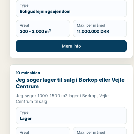
Type
Boligudlejningsejendom
Areal
Max. per måned
2
300 - 3.000 m
11.000.000 DKK
Mere info
10 mdr siden
Jeg søger lager til salg i Børkop eller Vejle Centru
Jeg søger lager til salg i Børkop eller Vejle
Centrum
Jeg søger 1000-1500 m2 lager i Børkop, Vejle
Centrum til salg
Type
Lager
Areal
Max. per måned