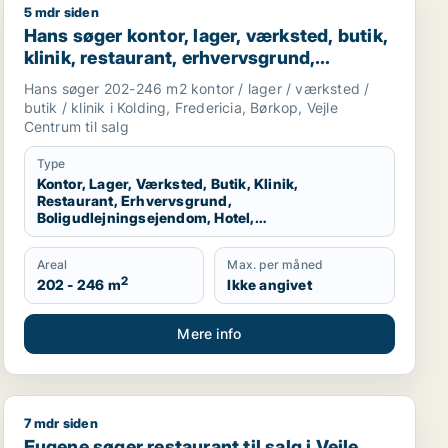
5 mdr siden
Hans søger kontor, lager, værksted, butik, klinik, resta
Hans søger kontor, lager, værksted, butik,
klinik, restaurant, erhvervsgrund,
boligudlejningsejendom, hotel,
Hans søger 202-246 m2 kontor / lager / værksted /
produktionslokaler eller garage til salg i
butik / klinik i Kolding, Fredericia, Børkop, Vejle
Kolding, Fredericia eller Børkop m.fl.
Centrum til salg
Type
Kontor, Lager, Værksted, Butik, Klinik,
Restaurant, Erhvervsgrund,
Boligudlejningsejendom, Hotel,
Produktionslokaler, Garage
Areal
Max. per måned
2
202 - 246 m
Ikke angivet
Mere info
7 mdr siden
e
Eugene søger restaurant til salg i Vejle
Eugene søger restaurant til salg i Vejle