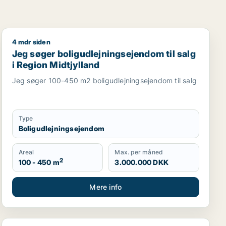
4 mdr siden
 Egtved eller Viuf m.fl.
Jeg søger boligudlejningsejendom til salg i Region Mid
Jeg søger boligudlejningsejendom til salg
i Region Midtjylland
Jeg søger 100-450 m2 boligudlejningsejendom til salg
Type
Boligudlejningsejendom
Areal
Max. per måned
2
100 - 450 m
3.000.000 DKK
Mere info