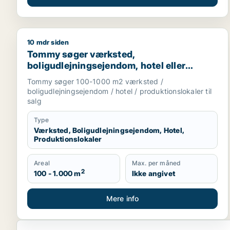
10 mdr siden
Tommy søger værksted, boligudlejningsejendom, hot
Tommy søger værksted,
boligudlejningsejendom, hotel eller
produktionslokaler til salg i
Tommy søger 100-1000 m2 værksted /
Trekantsområdet
boligudlejningsejendom / hotel / produktionslokaler til
salg
Type
Værksted, Boligudlejningsejendom, Hotel,
Produktionslokaler
Areal
Max. per måned
2
100 - 1.000 m
Ikke angivet
Mere info