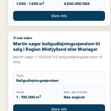
2
1.000 - 1.500 m
4.500.000 DKK
Mere info
11 mdr siden
Martin søger boligudlejningsejendom til salg i Regi
Martin søger boligudlejningsejendom til
salg i Region Midtjylland eller Mariager
Martin søger 1-100000 m2 boligudlejningsejendom til
salg
Type
Boligudlejningsejendom
Areal
Max. per måned
2
1 - 100.000 m
Ikke angivet
Mere info