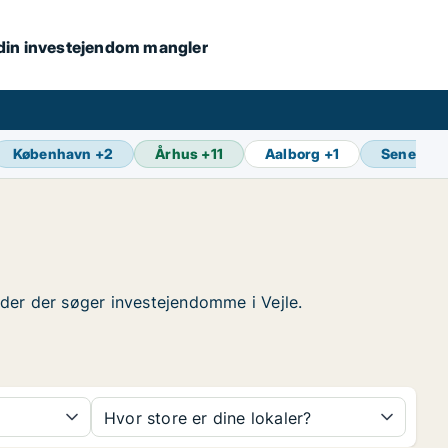
s din investejendom mangler
København
+
2
Århus
+
11
Aalborg
+
1
Seneste 
heder der søger investejendomme i Vejle.
Hvor store er dine lokaler?