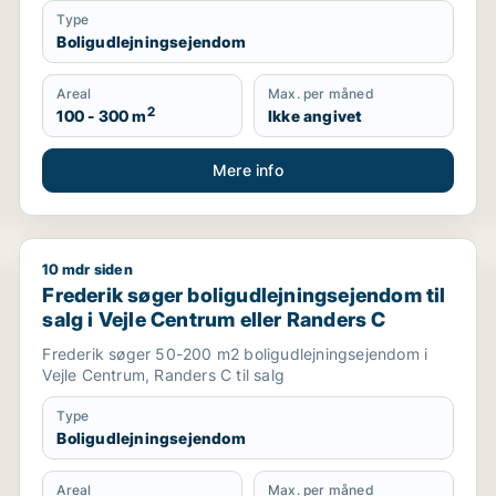
Type
Boligudlejningsejendom
Areal
Max. per måned
2
100 - 300 m
Ikke angivet
Mere info
10 mdr siden
m
Frederik søger boligudlejningsejendom til salg i Vej
Frederik søger boligudlejningsejendom til
salg i Vejle Centrum eller Randers C
Frederik søger 50-200 m2 boligudlejningsejendom i
Vejle Centrum, Randers C til salg
Type
Boligudlejningsejendom
Areal
Max. per måned