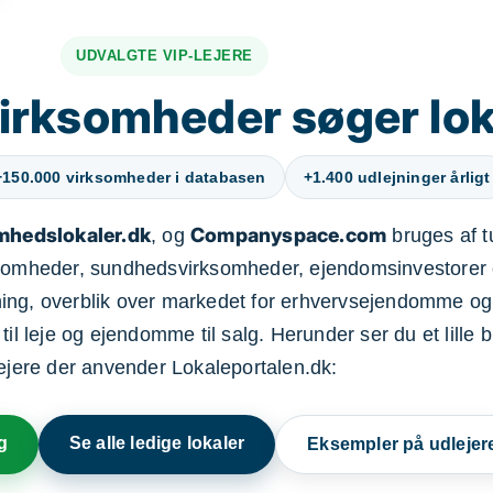
UDVALGTE VIP-LEJERE
irksomheder søger lok
+150.000 virksomheder i databasen
+1.400 udlejninger årligt
mhedslokaler.dk
Companyspace.com
, og
bruges af t
ksomheder, sundhedsvirksomheder, ejendomsinvestorer 
ning, overblik over markedet for erhvervsejendomme og
il leje og ejendomme til salg. Herunder ser du et lille b
lejere der anvender Lokaleportalen.dk:
g
Se alle ledige lokaler
Eksempler på udlejer