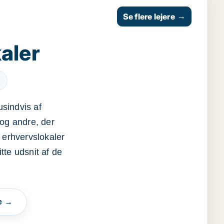
Se flere lejere
→
aler
usindvis af
og andre, der
 erhvervslokaler
itte udsnit af de
e →