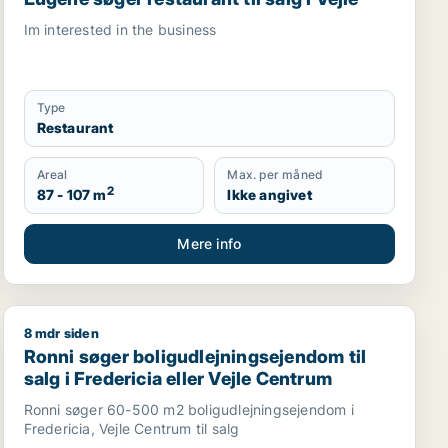
Im interested in the business
Type
Restaurant
Areal
Max. per måned
2
87 - 107 m
Ikke angivet
Mere info
8 mdr siden
ntrum
Ronni søger boligudlejningsejendom til salg i Frederici
Ronni søger boligudlejningsejendom til
salg i Fredericia eller Vejle Centrum
Ronni søger 60-500 m2 boligudlejningsejendom i
Fredericia, Vejle Centrum til salg