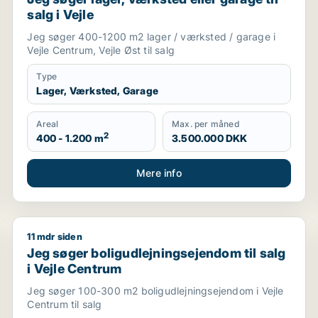
salg i Vejle
Jeg søger 400-1200 m2 lager / værksted / garage i
Vejle Centrum, Vejle Øst til salg
Type
Lager, Værksted, Garage
Areal
Max. per måned
2
400 - 1.200 m
3.500.000 DKK
Mere info
11 mdr siden
art eller Vejle Centrum
Jeg søger boligudlejningsejendom til salg i Vejle Ce
Jeg søger boligudlejningsejendom til salg
i Vejle Centrum
Jeg søger 100-300 m2 boligudlejningsejendom i Vejle
Centrum til salg