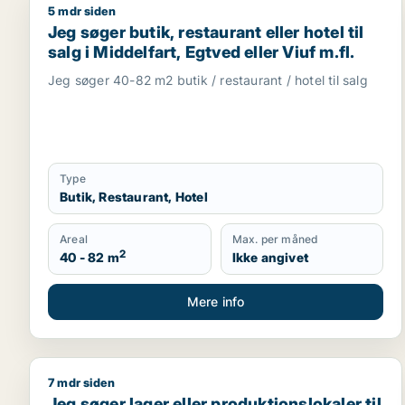
5 mdr siden
Jeg søger butik, restaurant eller hotel til salg i Mid
Jeg søger butik, restaurant eller hotel til
salg i Middelfart, Egtved eller Viuf m.fl.
Jeg søger 40-82 m2 butik / restaurant / hotel til salg
Type
Butik, Restaurant, Hotel
Areal
Max. per måned
2
40 - 82 m
Ikke angivet
Mere info
7 mdr siden
Jeg søger lager eller produktionslokaler til salg i
Jeg søger lager eller produktionslokaler til