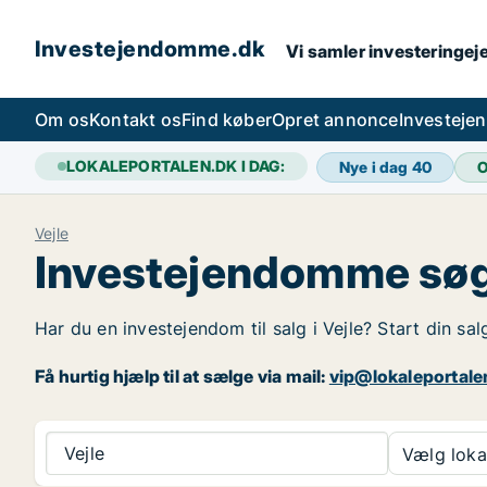
Investejendomme.dk
Vi samler investeringej
Om os
Kontakt os
Find køber
Opret annonce
Investeje
LOKALEPORTALEN.DK I DAG:
Nye i dag
40
O
Vejle
Investejendomme søge
Har du en investejendom til salg i Vejle? Start din sa
Få hurtig hjælp til at sælge via mail:
vip@lokaleportale
Vejle
Vælg lokal