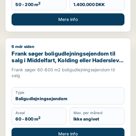
2
50 - 200 m
1.400.000 DKK
Mere info
6 mdr siden
on Midtjylland eller Mariager
Frank søger boligudlejningsejendom til salg i Middelfa
Frank søger boligudlejningsejendom til
salg i Middelfart, Kolding eller Haderslev
m.fl.
Frank søger 60-800 m2 boligudlejningsejendom til
salg
Type
Boligudlejningsejendom
Areal
Max. per måned
2
60 - 800 m
Ikke angivet
Mere info