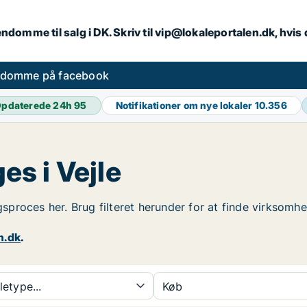
endomme til salg i DK. Skriv til vip@lokaleportalen.dk, hvi
ndomme på facebook
pdaterede 24h
95
Notifikationer om nye lokaler
10.356
s i Vejle
lgsproces her. Brug filteret herunder for at finde virksom
n.dk
.
etype...
Køb