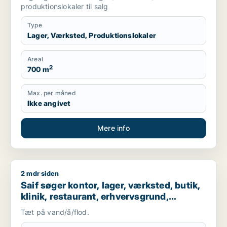
produktionslokaler til salg
Type
Lager, Værksted, Produktionslokaler
Areal
2
700 m
Max. per måned
Ikke angivet
Mere info
2 mdr siden
Saif søger kontor, lager, værksted, butik, klinik, restaurant
Saif søger kontor, lager, værksted, butik,
klinik, restaurant, erhvervsgrund,
boligudlejningsejendom, hotel,
Tæt på vand/å/flod.
produktionslokaler eller garage til salg i