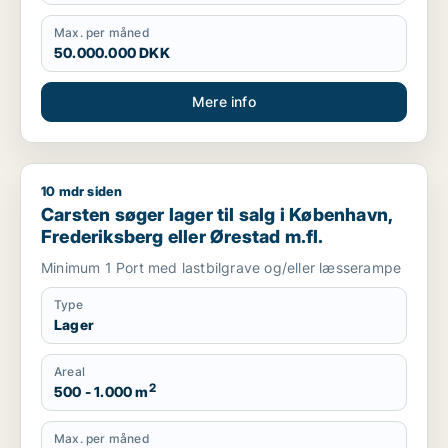
Max. per måned
50.000.000 DKK
Mere info
10 mdr siden
Carsten søger lager til salg i København, Frederiksberg eller
Carsten søger lager til salg i København,
Frederiksberg eller Ørestad m.fl.
Minimum 1 Port med lastbilgrave og/eller læsserampe
Type
Lager
Areal
2
500 - 1.000 m
Max. per måned