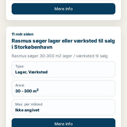
Mere info
11 mdr siden
Rasmus søger lager eller værksted til salg i Storkøbenhavn
Rasmus søger lager eller værksted til salg
i Storkøbenhavn
Rasmus søger 30-300 m2 lager / værksted til salg
Type
Lager, Værksted
Areal
2
30 - 300 m
Max. per måned
Ikke angivet
Mere info