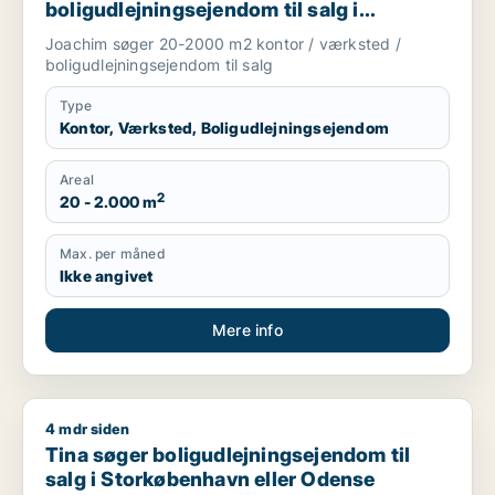
boligudlejningsejendom til salg i
Storkøbenhavn
Joachim søger 20-2000 m2 kontor / værksted /
boligudlejningsejendom til salg
Type
Kontor, Værksted, Boligudlejningsejendom
Areal
2
20 - 2.000 m
Max. per måned
Ikke angivet
Mere info
4 mdr siden
Tina søger boligudlejningsejendom til salg i Storkøbenhavn 
Tina søger boligudlejningsejendom til
salg i Storkøbenhavn eller Odense