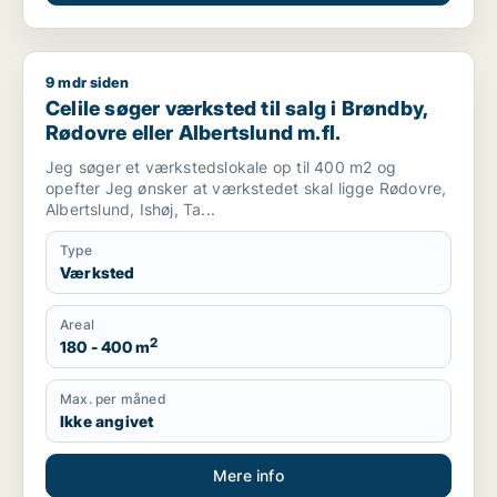
9 mdr siden
Celile søger værksted til salg i Brøndby, Rødovre eller Albert
Celile søger værksted til salg i Brøndby,
Rødovre eller Albertslund m.fl.
Jeg søger et værkstedslokale op til 400 m2 og
opefter Jeg ønsker at værkstedet skal ligge Rødovre,
Albertslund, Ishøj, Ta...
Type
Værksted
Areal
2
180 - 400 m
Max. per måned
Ikke angivet
Mere info