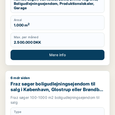
Boligudlejningsejendom, Produktionslokaler,
Garage
Areal
2
1.000 m
Max. per måned
2.500.000 DKK
Mere info
6 mdr siden
Fraz søger boligudlejningsejendom til salg i København, Glos
Fraz søger boligudlejningsejendom til
salg i København, Glostrup eller Brøndby
m.fl.
Fraz søger 100-1000 m2 boligudlejningsejendom til
salg
Type