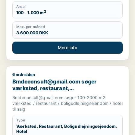
Areal
2
100 - 1.000 m
Max. per måned
3.600.000 DKK
Mere info
6 mdr siden
Bmdcconsult@gmail.com søger værksted, restaurant, boligudl
Bmdcconsult@gmail.com søger
værksted, restaurant,
boligudlejningsejendom eller hotel til salg
Bmdcconsult@gmail.com søger 100-2000 m2
i Storkøbenhavn
værksted / restaurant / boligudlejningsejendom / hotel
til salg
Type
Værksted, Restaurant, Boligudlejningsejendom,
Hotel