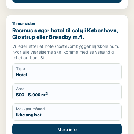
11 mdr siden
Rasmus søger hotel til salg i København, Glostrup eller Brønd
Rasmus søger hotel til salg i København,
Glostrup eller Brøndby m.fl.
Vi leder efter et hotel/hostel/ombygger lejrskole m.m.
hvor alle værelserne skal komme med selvstændig
toilet og bad. St...
Type
Hotel
Areal
2
500 - 5.000 m
Max. per måned
Ikke angivet
Mere info