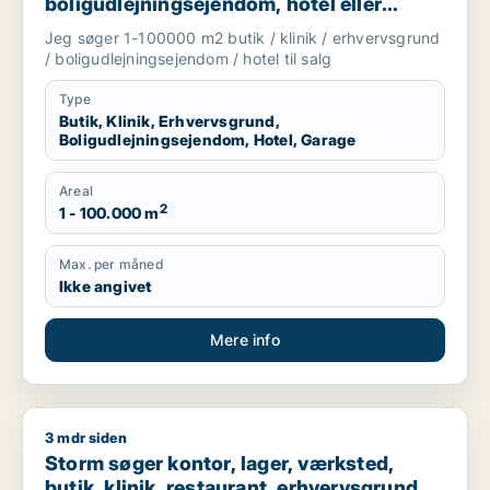
boligudlejningsejendom, hotel eller
garage til salg i Storkøbenhavn
Jeg søger 1-100000 m2 butik / klinik / erhvervsgrund
/ boligudlejningsejendom / hotel til salg
Type
Butik, Klinik, Erhvervsgrund,
Boligudlejningsejendom, Hotel, Garage
Areal
2
1 - 100.000 m
Max. per måned
Ikke angivet
Mere info
3 mdr siden
Storm søger kontor, lager, værksted, butik, klinik, restaurant
Storm søger kontor, lager, værksted,
butik, klinik, restaurant, erhvervsgrund,