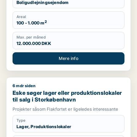
Boligudlejningsejendom
Areal
2
100 - 1.000 m
Max. per måned
12.000.000 DKK
Mere info
6 mdr siden
Eske søger lager eller produktionslokaler til salg i Storkøbe
Eske søger lager eller produktionslokaler
til salg i Storkøbenhavn
Projekter såsom Flakfortet er ligeledes interessante
Type
Lager, Produktionslokaler