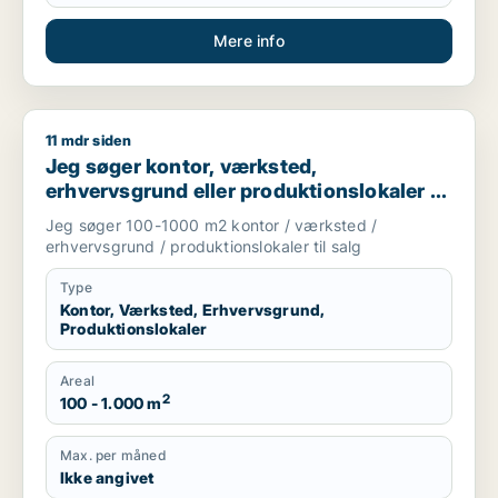
Mere info
11 mdr siden
Jeg søger kontor, værksted, erhvervsgrund eller produktionsl
Jeg søger kontor, værksted,
erhvervsgrund eller produktionslokaler til
salg i Storkøbenhavn
Jeg søger 100-1000 m2 kontor / værksted /
erhvervsgrund / produktionslokaler til salg
Type
Kontor, Værksted, Erhvervsgrund,
Produktionslokaler
Areal
2
100 - 1.000 m
Max. per måned
Ikke angivet