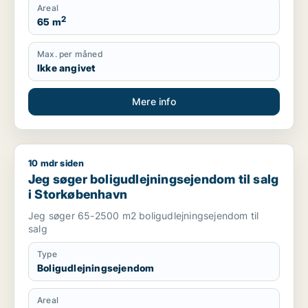
Areal
2
65 m
Max. per måned
Ikke angivet
Mere info
10 mdr siden
Jeg søger boligudlejningsejendom til salg i Storkøbenhavn
Jeg søger boligudlejningsejendom til salg
i Storkøbenhavn
Jeg søger 65-2500 m2 boligudlejningsejendom til
salg
Type
Boligudlejningsejendom
Areal