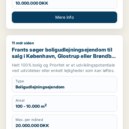
10.000.000 DKK
Mere info
11 mdr siden
Frants søger boligudlejningsejendom til salg i København, Glo
Frants søger boligudlejningsejendom til
salg i København, Glostrup eller Brøndby
m.fl.
Helt 100% bolig og Prioritet er at udviklingspotentiale
ved udvidelser eller enkelt lejligheder som kan løftes.
Type
Boligudlejningsejendom
Areal
2
100 - 10.000 m
Max. per måned
20.000.000 DKK