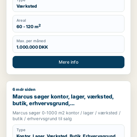
Værksted
Areal
2
60 - 120 m
Max. per måned
1.000.000 DKK
Mere info
6 mdr siden
Marcus søger kontor, lager, værksted, butik, erhvervsgrund, 
Marcus søger kontor, lager, værksted,
butik, erhvervsgrund,
boligudlejningsejendom,
Marcus søger 0-1000 m2 kontor / lager / værksted /
produktionslokaler eller garage til salg i
butik / erhvervsgrund til salg
Storkøbenhavn
Type
Kontor, Lager, Værksted, Butik, Erhvervsgrund,