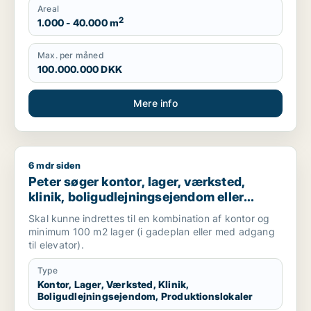
Areal
2
1.000 - 40.000 m
Max. per måned
100.000.000 DKK
Mere info
6 mdr siden
Peter søger kontor, lager, værksted, klinik, boligudlejningsej
Peter søger kontor, lager, værksted,
klinik, boligudlejningsejendom eller
produktionslokaler til salg i
Skal kunne indrettes til en kombination af kontor og
Frederiksberg, Østerbro eller Nordhavn
minimum 100 m2 lager (i gadeplan eller med adgang
m.fl.
til elevator).
Type
Kontor, Lager, Værksted, Klinik,
Boligudlejningsejendom, Produktionslokaler