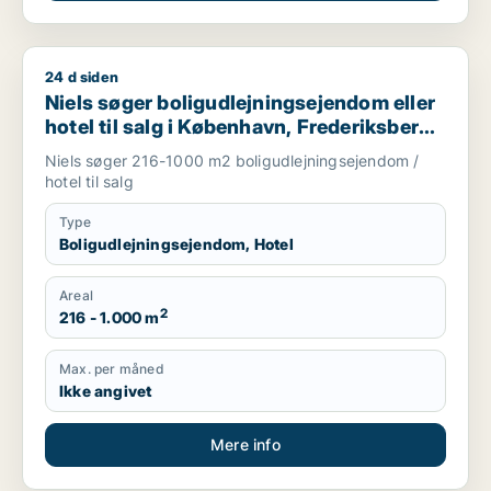
24 d siden
Niels søger boligudlejningsejendom eller hotel til salg i Købe
Niels søger boligudlejningsejendom eller
hotel til salg i København, Frederiksberg
eller Ørestad m.fl.
Niels søger 216-1000 m2 boligudlejningsejendom /
hotel til salg
Type
Boligudlejningsejendom, Hotel
Areal
2
216 - 1.000 m
Max. per måned
Ikke angivet
Mere info