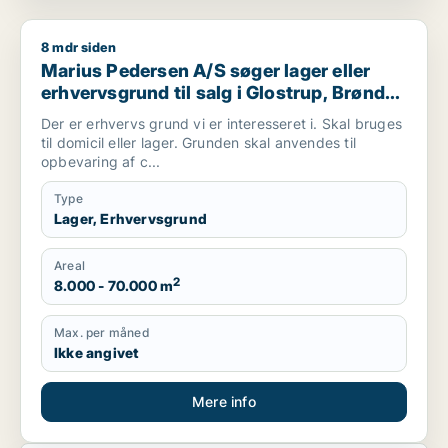
8 mdr siden
Marius Pedersen A/S søger lager eller erhvervsgrund til salg 
Marius Pedersen A/S søger lager eller
erhvervsgrund til salg i Glostrup, Brøndby
eller Rødovre m.fl.
Der er erhvervs grund vi er interesseret i. Skal bruges
til domicil eller lager. Grunden skal anvendes til
opbevaring af c...
Type
Lager, Erhvervsgrund
Areal
2
8.000 - 70.000 m
Max. per måned
Ikke angivet
Mere info