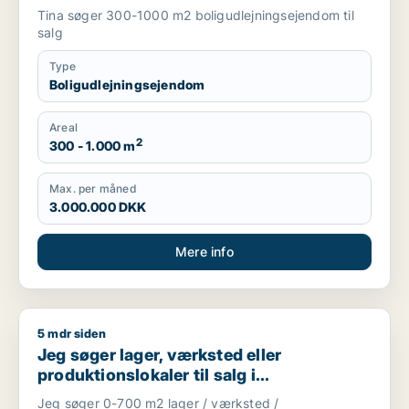
Tina søger 300-1000 m2 boligudlejningsejendom til
salg
Type
Boligudlejningsejendom
Areal
2
300 - 1.000 m
Max. per måned
3.000.000 DKK
Mere info
5 mdr siden
Jeg søger lager, værksted eller produktionslokaler til salg 
Jeg søger lager, værksted eller
produktionslokaler til salg i
Storkøbenhavn
Jeg søger 0-700 m2 lager / værksted /