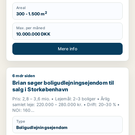
Areal
2
300 - 1.500 m
Max. per måned
10.000.000 DKK
Mere info
6 mdr siden
Brian søger boligudlejningsejendom til salg i Storkøbenhavn
Brian søger boligudlejningsejendom til
salg i Storkøbenhavn
Pris: 2,8 – 3,6 mio. • Lejemål: 2–3 boliger • Årlig
samlet leje: 220.000 – 280.000 kr. • Drift: 20–30 % •
NOI: 160...
Type
Boligudlejningsejendom