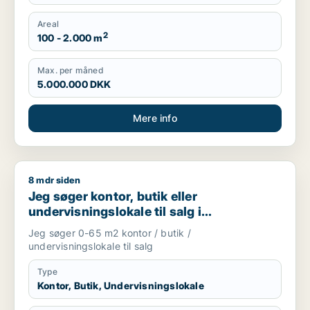
Areal
2
100 - 2.000 m
Max. per måned
5.000.000 DKK
Mere info
8 mdr siden
Jeg søger kontor, butik eller undervisningslokale til salg i S
Jeg søger kontor, butik eller
undervisningslokale til salg i
Storkøbenhavn, Nordsjælland eller Fyn
Jeg søger 0-65 m2 kontor / butik /
m.fl.
undervisningslokale til salg
Type
Kontor, Butik, Undervisningslokale