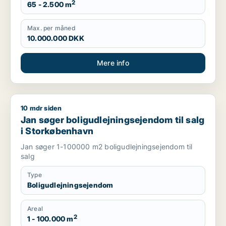
2
65 - 2.500 m
Max. per måned
10.000.000 DKK
Mere info
10 mdr siden
Jan søger boligudlejningsejendom til salg i Storkøbenhavn
Jan søger boligudlejningsejendom til salg
i Storkøbenhavn
Jan søger 1-100000 m2 boligudlejningsejendom til
salg
Type
Boligudlejningsejendom
Areal
2
1 - 100.000 m