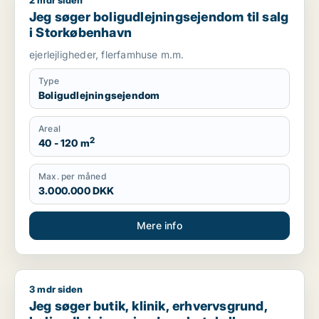
2 mdr siden
Jeg søger boligudlejningsejendom til salg i Storkøbenhavn
Jeg søger boligudlejningsejendom til salg
i Storkøbenhavn
ejerlejligheder, flerfamhuse m.m.
Type
Boligudlejningsejendom
Areal
2
40 - 120 m
Max. per måned
3.000.000 DKK
Mere info
3 mdr siden
Jeg søger butik, klinik, erhvervsgrund, boligudlejningsejendo
Jeg søger butik, klinik, erhvervsgrund,