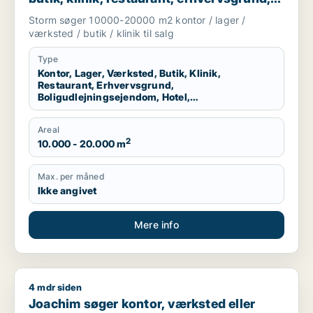
boligudlejningsejendom, hotel,
Storm søger 10000-20000 m2 kontor / lager /
produktionslokaler eller garage til salg i
værksted / butik / klinik til salg
Vallensbæk, Ballerup eller Allerød m.fl.
Type
Kontor, Lager, Værksted, Butik, Klinik,
Restaurant, Erhvervsgrund,
Boligudlejningsejendom, Hotel,
Produktionslokaler, Garage
Areal
2
10.000 - 20.000 m
Max. per måned
Ikke angivet
Mere info
4 mdr siden
Joachim søger kontor, værksted eller boligudlejningsejendom
Joachim søger kontor, værksted eller