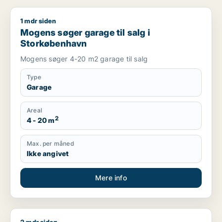
1 mdr siden
Mogens søger garage til salg i Storkøbenhavn
Mogens søger garage til salg i
Storkøbenhavn
Mogens søger 4-20 m2 garage til salg
Type
Garage
Areal
2
4 - 20 m
Max. per måned
Ikke angivet
Mere info