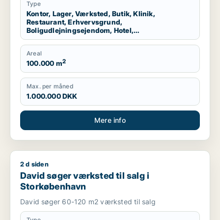
Storkøbenhavn
Type
Kontor, Lager, Værksted, Butik, Klinik,
Restaurant, Erhvervsgrund,
Boligudlejningsejendom, Hotel,
Produktionslokaler, Garage
Areal
2
100.000 m
Max. per måned
1.000.000 DKK
Mere info
2 d siden
David søger værksted til salg i Storkøbenhavn
David søger værksted til salg i
Storkøbenhavn
David søger 60-120 m2 værksted til salg
Type