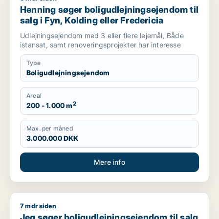
Henning søger boligudlejningsejendom til
salg i Fyn, Kolding eller Fredericia
Udlejningsejendom med 3 eller flere lejemål, Både
istansat, samt renoveringsprojekter har interesse
Type
Boligudlejningsejendom
Areal
2
200 - 1.000 m
Max. per måned
3.000.000 DKK
Mere info
7 mdr siden
Jeg søger boligudlejningsejendom til salg i Odense M eller 
Jeg søger boligudlejningsejendom til salg