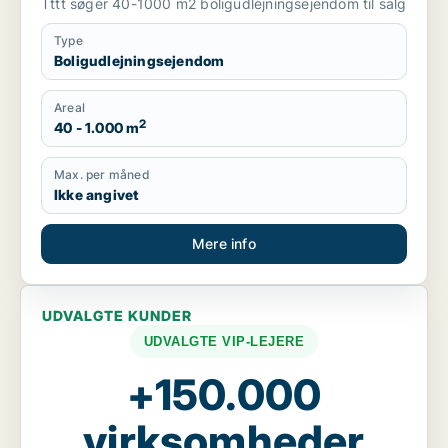
Tttt søger 40-1000 m2 boligudlejningsejendom til salg
Type
Boligudlejningsejendom
Areal
2
40 - 1.000 m
Max. per måned
Ikke angivet
Mere info
UDVALGTE KUNDER
UDVALGTE VIP-LEJERE
+150.000
virksomheder