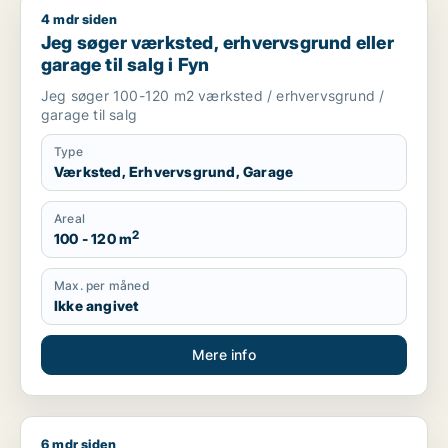
4 mdr siden
Jeg søger værksted, erhvervsgrund eller garage til salg i Fy
Jeg søger værksted, erhvervsgrund eller
garage til salg i Fyn
Jeg søger 100-120 m2 værksted / erhvervsgrund /
garage til salg
Type
Værksted, Erhvervsgrund, Garage
Areal
2
100 - 120 m
Max. per måned
Ikke angivet
Mere info
6 mdr siden
Henning søger boligudlejningsejendom til salg i Fyn, Kolding e