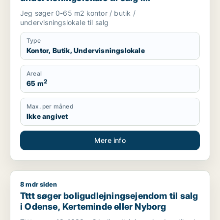
Storkøbenhavn, Nordsjælland eller Fyn
Jeg søger 0-65 m2 kontor / butik /
m.fl.
undervisningslokale til salg
Type
Kontor, Butik, Undervisningslokale
Areal
2
65 m
Max. per måned
Ikke angivet
Mere info
8 mdr siden
Tttt søger boligudlejningsejendom til salg i Odense, Kertemi
Tttt søger boligudlejningsejendom til salg
i Odense, Kerteminde eller Nyborg