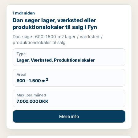
1 mdr siden
Dan søger lager, værksted eller produktionslokaler til salg i 
Dan søger lager, værksted eller
produktionslokaler til salg i Fyn
Dan søger 600-1500 m2 lager / værksted /
produktionslokaler til salg
Type
Lager, Værksted, Produktionslokaler
Areal
2
600 - 1.500 m
Max. per måned
7.000.000 DKK
Mere info