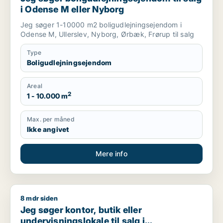
i Odense M eller Nyborg
Jeg søger 1-10000 m2 boligudlejningsejendom i
Odense M, Ullerslev, Nyborg, Ørbæk, Frørup til salg
Type
Boligudlejningsejendom
Areal
2
1 - 10.000 m
Max. per måned
Ikke angivet
Mere info
8 mdr siden
Jeg søger kontor, butik eller undervisningslokale til salg i S
Jeg søger kontor, butik eller
undervisningslokale til salg i