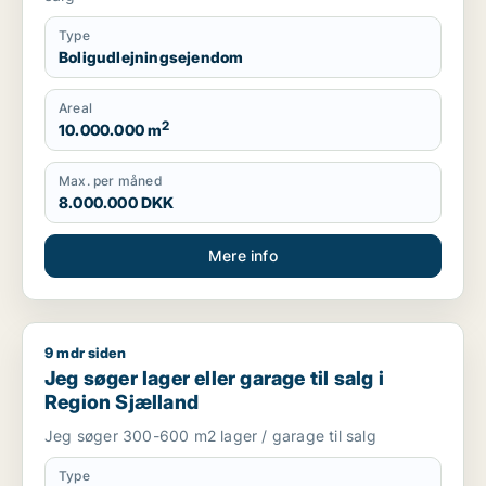
Type
Boligudlejningsejendom
Areal
2
10.000.000 m
Max. per måned
8.000.000 DKK
Mere info
9 mdr siden
Jeg søger lager eller garage til salg i Region Sjælland
Jeg søger lager eller garage til salg i
Region Sjælland
Jeg søger 300-600 m2 lager / garage til salg
Type