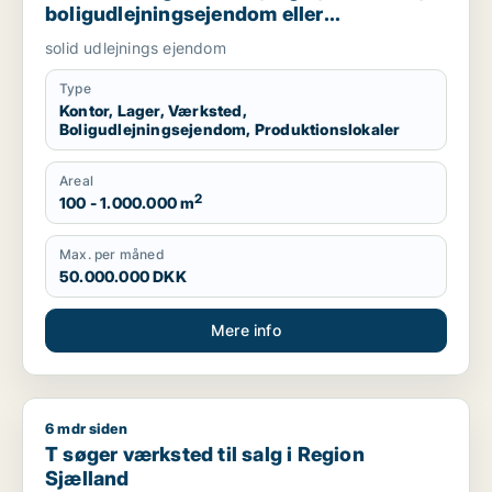
boligudlejningsejendom eller
produktionslokaler til salg i Nordsjælland,
solid udlejnings ejendom
Roskilde eller Holbæk
Type
Kontor, Lager, Værksted,
Boligudlejningsejendom, Produktionslokaler
Areal
2
100 - 1.000.000 m
Max. per måned
50.000.000 DKK
Mere info
6 mdr siden
T søger værksted til salg i Region Sjælland
T søger værksted til salg i Region
Sjælland