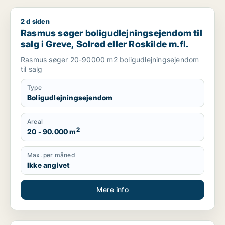
2 d siden
Rasmus søger boligudlejningsejendom til salg i Greve, Solrød 
Rasmus søger boligudlejningsejendom til
salg i Greve, Solrød eller Roskilde m.fl.
Rasmus søger 20-90000 m2 boligudlejningsejendom
til salg
Type
Boligudlejningsejendom
Areal
2
20 - 90.000 m
Max. per måned
Ikke angivet
Mere info