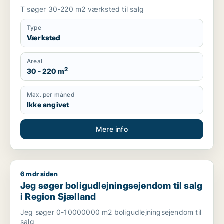
T søger 30-220 m2 værksted til salg
Type
Værksted
Areal
2
30 - 220 m
Max. per måned
Ikke angivet
Mere info
6 mdr siden
Jeg søger boligudlejningsejendom til salg i Region Sjælland
Jeg søger boligudlejningsejendom til salg
i Region Sjælland
Jeg søger 0-10000000 m2 boligudlejningsejendom til
salg