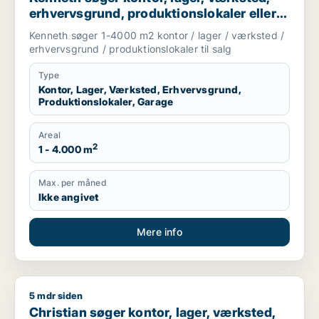
erhvervsgrund, produktionslokaler eller
garage til salg i Ruds Vedby, Dianalund
Kenneth søger 1-4000 m2 kontor / lager / værksted /
eller Stenlille m.fl.
erhvervsgrund / produktionslokaler til salg
Type
Kontor, Lager, Værksted, Erhvervsgrund,
Produktionslokaler, Garage
Areal
2
1 - 4.000 m
Max. per måned
Ikke angivet
Mere info
5 mdr siden
Christian søger kontor, lager, værksted, boligudlejningsejend
Christian søger kontor, lager, værksted,