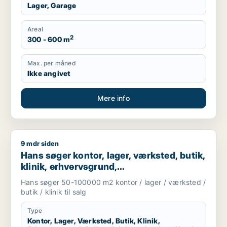
Lager, Garage
Areal
2
300 - 600 m
Max. per måned
Ikke angivet
Mere info
9 mdr siden
Hans søger kontor, lager, værksted, butik, klinik, erhvervsgr
Hans søger kontor, lager, værksted, butik,
klinik, erhvervsgrund,
boligudlejningsejendom, hotel,
Hans søger 50-100000 m2 kontor / lager / værksted /
produktionslokaler eller garage til salg i
butik / klinik til salg
Region Sjælland
Type
Kontor, Lager, Værksted, Butik, Klinik,