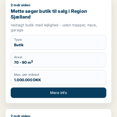
2 mdr siden
Mette søger butik til salg i Region Sjælland
Mette søger butik til salg i Region
Sjælland
nedlagt butik med lejlighed - uden trapper, have,
garage
Type
Butik
Areal
2
70 - 90 m
Max. per måned
1.000.000 DKK
Mere info
2 mdr siden
Marc søger lager, erhvervsgrund eller garage til salg i Regio