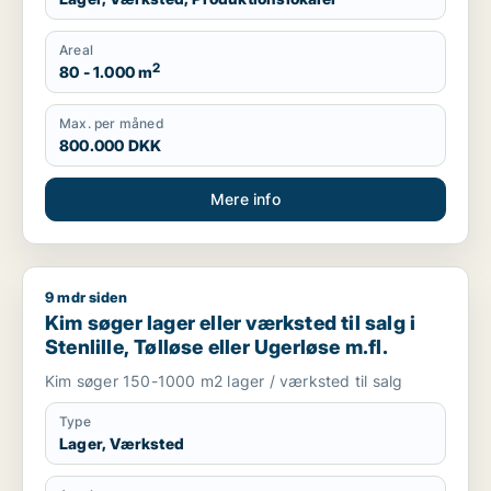
Areal
2
80 - 1.000 m
Max. per måned
800.000 DKK
Mere info
9 mdr siden
Kim søger lager eller værksted til salg i Stenlille, Tølløse elle
Kim søger lager eller værksted til salg i
Stenlille, Tølløse eller Ugerløse m.fl.
Kim søger 150-1000 m2 lager / værksted til salg
Type
Lager, Værksted