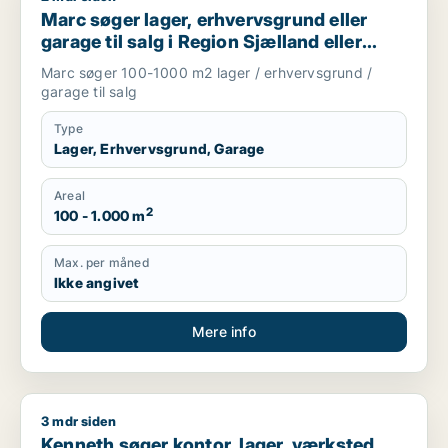
Marc søger lager, erhvervsgrund eller
garage til salg i Region Sjælland eller
Nordsjælland
Marc søger 100-1000 m2 lager / erhvervsgrund /
garage til salg
Type
Lager, Erhvervsgrund, Garage
Areal
2
100 - 1.000 m
Max. per måned
Ikke angivet
Mere info
3 mdr siden
Kenneth søger kontor, lager, værksted, erhvervsgrund, produkti
Kenneth søger kontor, lager, værksted,