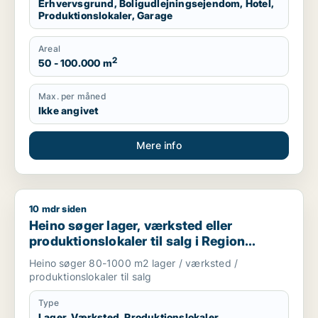
Erhvervsgrund, Boligudlejningsejendom, Hotel,
Produktionslokaler, Garage
Areal
2
50 - 100.000 m
Max. per måned
Ikke angivet
Mere info
10 mdr siden
Heino søger lager, værksted eller produktionslokaler til salg
Heino søger lager, værksted eller
produktionslokaler til salg i Region
Sjælland
Heino søger 80-1000 m2 lager / værksted /
produktionslokaler til salg
Type
Lager, Værksted, Produktionslokaler