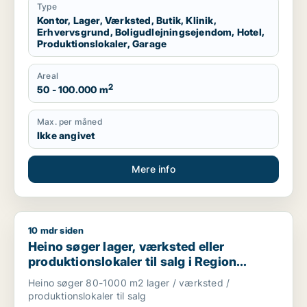
Type
Kontor, Lager, Værksted, Butik, Klinik,
Erhvervsgrund, Boligudlejningsejendom, Hotel,
Produktionslokaler, Garage
Areal
2
50 - 100.000 m
Max. per måned
Ikke angivet
Mere info
10 mdr siden
Heino søger lager, værksted eller produktionslokaler til salg
Heino søger lager, værksted eller
produktionslokaler til salg i Region
Sjælland
Heino søger 80-1000 m2 lager / værksted /
produktionslokaler til salg