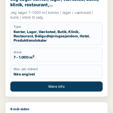
klinik, restaurant,
boligudlejningsejendom, hotel eller
Jeg søger 7-1000 m2 kontor / lager / værksted /
produktionslokaler til salg i Vordingborg,
butik / klinik til salg
Guldborgsund eller Lolland
Type
Kontor, Lager, Værksted, Butik, Klinik,
Restaurant, Boligudlejningsejendom, Hotel,
Produktionslokaler
Areal
2
7 - 1.000 m
Max. per måned
Ikke angivet
Mere info
6 mdr siden
T søger værksted til salg i Region Sjælland