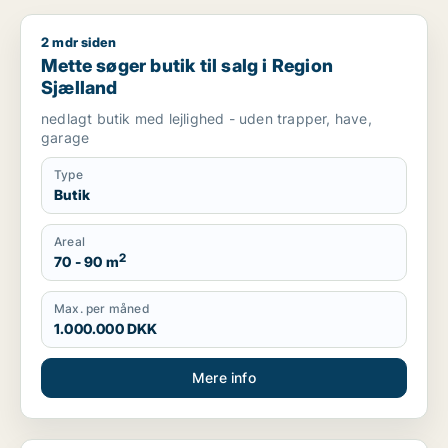
2 mdr siden
Mette søger butik til salg i Region Sjælland
Mette søger butik til salg i Region
Sjælland
nedlagt butik med lejlighed - uden trapper, have,
garage
Type
Butik
Areal
2
70 - 90 m
Max. per måned
1.000.000 DKK
Mere info