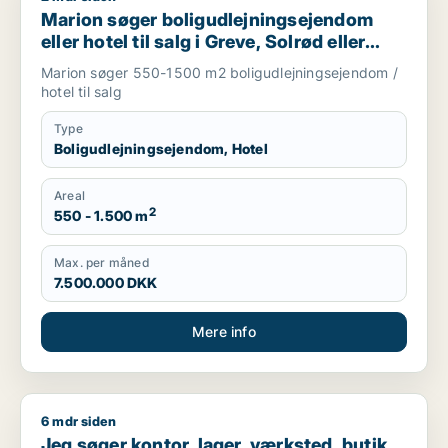
Marion søger boligudlejningsejendom
eller hotel til salg i Greve, Solrød eller
Roskilde m.fl.
Marion søger 550-1500 m2 boligudlejningsejendom /
hotel til salg
Type
Boligudlejningsejendom, Hotel
Areal
2
550 - 1.500 m
Max. per måned
7.500.000 DKK
Mere info
6 mdr siden
Jeg søger kontor, lager, værksted, butik, klinik, restaurant, 
Jeg søger kontor, lager, værksted, butik,