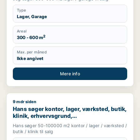
Type
Lager, Garage
Areal
2
300 - 600 m
Max. per måned
Ikke angivet
Mere info
9 mdr siden
Hans søger kontor, lager, værksted, butik, klinik, erhvervsgr
Hans søger kontor, lager, værksted, butik,
klinik, erhvervsgrund,
boligudlejningsejendom, hotel,
Hans søger 50-100000 m2 kontor / lager / værksted /
produktionslokaler eller garage til salg i
butik / klinik til salg
Region Sjælland