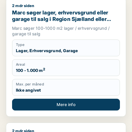
2 mdr siden
Marc søger lager, erhvervsgrund eller garage til salg i Regio
Marc søger lager, erhvervsgrund eller
garage til salg i Region Sjælland eller
Nordsjælland
Marc søger 100-1000 m2 lager / erhvervsgrund /
garage til salg
Type
Lager, Erhvervsgrund, Garage
Areal
2
100 - 1.000 m
Max. per måned
Ikke angivet
Mere info
2 mdr siden
Marion søger boligudlejningsejendom eller hotel til salg i Grev