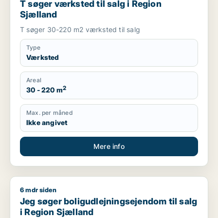
T søger værksted til salg i Region
Sjælland
T søger 30-220 m2 værksted til salg
Type
Værksted
Areal
2
30 - 220 m
Max. per måned
Ikke angivet
Mere info
6 mdr siden
Jeg søger boligudlejningsejendom til salg i Region Sjælland
Jeg søger boligudlejningsejendom til salg
i Region Sjælland