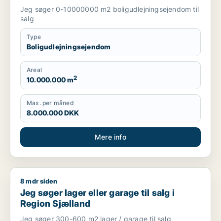
Jeg søger 0-10000000 m2 boligudlejningsejendom til
salg
Type
Boligudlejningsejendom
Areal
2
10.000.000 m
Max. per måned
8.000.000 DKK
Mere info
8 mdr siden
Jeg søger lager eller garage til salg i Region Sjælland
Jeg søger lager eller garage til salg i
Region Sjælland
Jeg søger 300-600 m2 lager / garage til salg