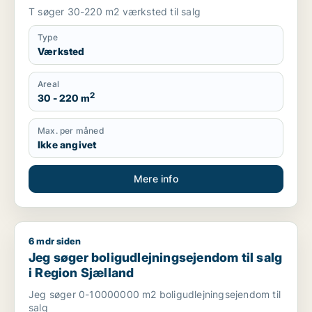
T søger 30-220 m2 værksted til salg
Type
Værksted
Areal
2
30 - 220 m
Max. per måned
Ikke angivet
Mere info
6 mdr siden
Jeg søger boligudlejningsejendom til salg i Region Sjælland
Jeg søger boligudlejningsejendom til salg
i Region Sjælland
Jeg søger 0-10000000 m2 boligudlejningsejendom til
salg