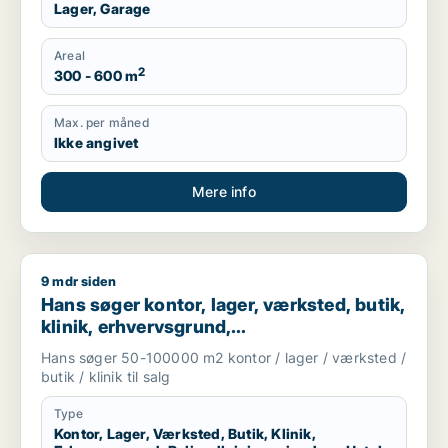
Lager, Garage
Areal
2
300 - 600 m
Max. per måned
Ikke angivet
Mere info
9 mdr siden
Hans søger kontor, lager, værksted, butik, klinik, erhvervsgr
Hans søger kontor, lager, værksted, butik,
klinik, erhvervsgrund,
boligudlejningsejendom, hotel,
Hans søger 50-100000 m2 kontor / lager / værksted /
produktionslokaler eller garage til salg i
butik / klinik til salg
Region Sjælland
Type
Kontor, Lager, Værksted, Butik, Klinik,