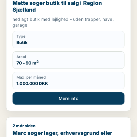
Mette søger butik til salg i Region
Sjælland
nedlagt butik med lejlighed - uden trapper, have,
garage
Type
Butik
Areal
2
70 - 90 m
Max. per måned
1.000.000 DKK
Mere info
2 mdr siden
Marc søger lager, erhvervsgrund eller garage til salg i Regio
Marc søger lager, erhvervsgrund eller