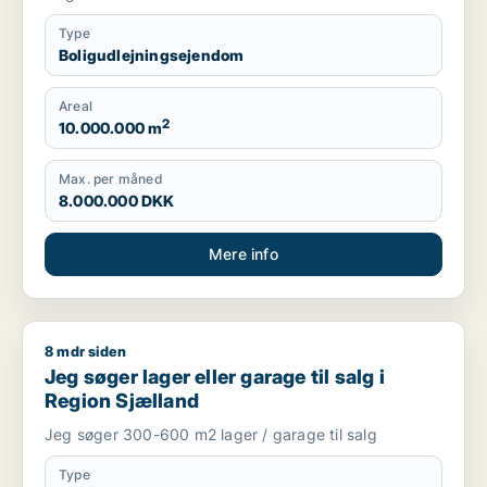
Type
Boligudlejningsejendom
Areal
2
10.000.000 m
Max. per måned
8.000.000 DKK
Mere info
8 mdr siden
Jeg søger lager eller garage til salg i Region Sjælland
Jeg søger lager eller garage til salg i
Region Sjælland
Jeg søger 300-600 m2 lager / garage til salg
Type