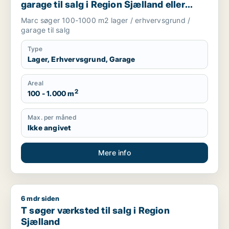
garage til salg i Region Sjælland eller
Nordsjælland
Marc søger 100-1000 m2 lager / erhvervsgrund /
garage til salg
Type
Lager, Erhvervsgrund, Garage
Areal
2
100 - 1.000 m
Max. per måned
Ikke angivet
Mere info
6 mdr siden
T søger værksted til salg i Region Sjælland
T søger værksted til salg i Region
Sjælland