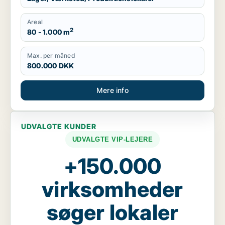
Areal
2
80 - 1.000 m
Max. per måned
800.000 DKK
Mere info
UDVALGTE KUNDER
UDVALGTE VIP-LEJERE
+150.000
virksomheder
søger lokaler