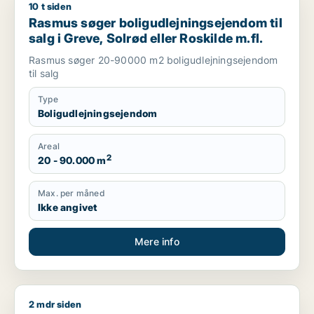
10 t siden
Rasmus søger boligudlejningsejendom til salg i Greve, Solrød 
Rasmus søger boligudlejningsejendom til
salg i Greve, Solrød eller Roskilde m.fl.
Rasmus søger 20-90000 m2 boligudlejningsejendom
til salg
Type
Boligudlejningsejendom
Areal
2
20 - 90.000 m
Max. per måned
Ikke angivet
Mere info
2 mdr siden
Mette søger butik til salg i Region Sjælland