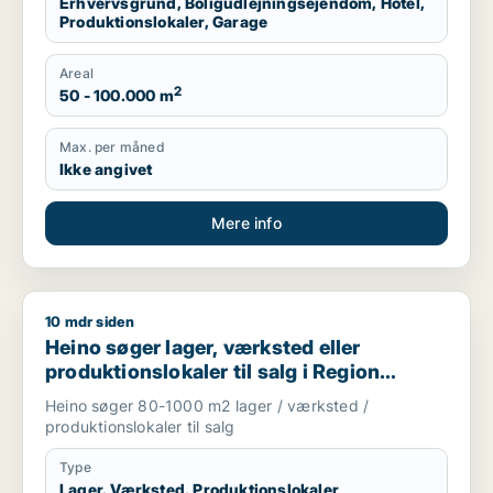
Erhvervsgrund, Boligudlejningsejendom, Hotel,
Produktionslokaler, Garage
Areal
2
50 - 100.000 m
Max. per måned
Ikke angivet
Mere info
10 mdr siden
Heino søger lager, værksted eller produktionslokaler til salg
Heino søger lager, værksted eller
produktionslokaler til salg i Region
Sjælland
Heino søger 80-1000 m2 lager / værksted /
produktionslokaler til salg
Type
Lager, Værksted, Produktionslokaler