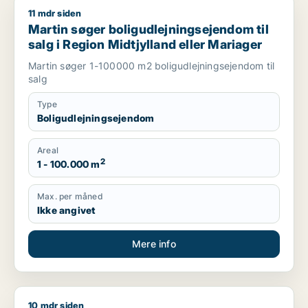
11 mdr siden
Martin søger boligudlejningsejendom til salg i Region Midtjyl
Martin søger boligudlejningsejendom til
salg i Region Midtjylland eller Mariager
Martin søger 1-100000 m2 boligudlejningsejendom til
salg
Type
Boligudlejningsejendom
Areal
2
1 - 100.000 m
Max. per måned
Ikke angivet
Mere info
10 mdr siden
Kenneth søger hotel til salg i Region Sydjylland, Region Midtj