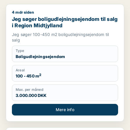
4 mdr siden
Jeg søger boligudlejningsejendom til salg i Region Midtjyllan
Jeg søger boligudlejningsejendom til salg
i Region Midtjylland
Jeg søger 100-450 m2 boligudlejningsejendom til
salg
Type
Boligudlejningsejendom
Areal
2
100 - 450 m
Max. per måned
3.000.000 DKK
Mere info