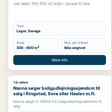
Jeg søger 300-600 m2 lager / garage til salg
Type
Lager, Garage
Areal
Max. per måned
2
300 - 600 m
Ikke angivet
Mere info
1 år siden
Nanna søger boligudlejningsejendom til salg i Rings
Nanna søger boligudlejningsejendom til
salg i Ringsted, Sorø eller Haslev m.fl.
Nanna søger 0-10000 m2 boligudlejningsejendom til
salg