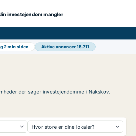
s din investejendom mangler
ng
2 min siden
Aktive annoncer
15.711
rksomheder der søger investejendomme i Nakskov.
Hvor store er dine lokaler?