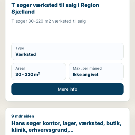
T søger værksted til salg i Region
Sjælland
T søger 30-220 m2 værksted til salg
Type
Værksted
Areal
Max. per måned
2
30 - 220 m
Ikke angivet
Mere info
9 mdr siden
and
Hans søger kontor, lager, værksted, butik, klinik, er
Hans søger kontor, lager, værksted, butik,
klinik, erhvervsgrund,