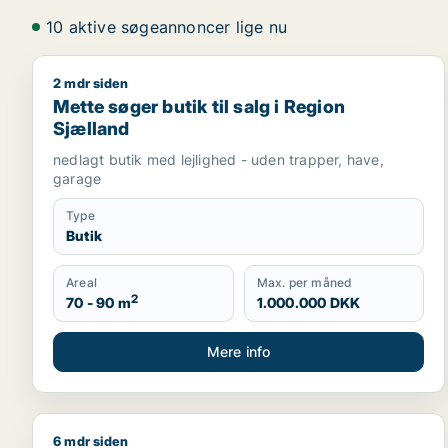
10 aktive søgeannoncer lige nu
2 mdr siden
Mette søger butik til salg i Region Sjælland
Mette søger butik til salg i Region
Sjælland
nedlagt butik med lejlighed - uden trapper, have,
garage
Type
Butik
Areal
Max. per måned
2
70 - 90 m
1.000.000 DKK
Mere info
6 mdr siden
Jeg søger kontor, lager, værksted, butik, klinik, re