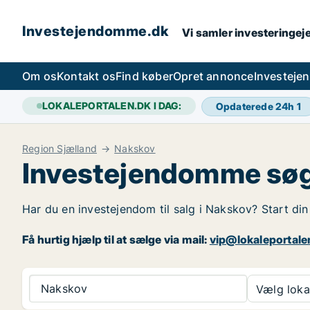
Investejendomme.dk
Vi samler investeringej
Om os
Kontakt os
Find køber
Opret annonce
Investeje
LOKALEPORTALEN.DK I DAG:
Opdaterede 24h
1
Region Sjælland
Nakskov
Investejendomme søg
Har du en investejendom til salg i Nakskov? Start di
Få hurtig hjælp til at sælge via mail:
vip@lokaleportale
Nakskov
Vælg lokal