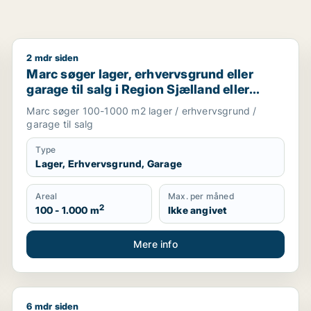
2 mdr siden
Marc søger lager, erhvervsgrund eller garage til salg
Marc søger lager, erhvervsgrund eller
garage til salg i Region Sjælland eller
Nordsjælland
Marc søger 100-1000 m2 lager / erhvervsgrund /
garage til salg
Type
Lager, Erhvervsgrund, Garage
Areal
Max. per måned
2
100 - 1.000 m
Ikke angivet
Mere info
6 mdr siden
staurant, boligudlejningsejendom, hotel eller produktionslo
T søger værksted til salg i Region Sjælland