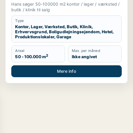
boligudlejningsejendom, hotel,
Hans søger 50-100000 m2 kontor / lager / værksted /
produktionslokaler eller garage til salg i
butik / klinik til salg
Region Sjælland
Type
Kontor, Lager, Værksted, Butik, Klinik,
Erhvervsgrund, Boligudlejningsejendom, Hotel,
Produktionslokaler, Garage
Areal
Max. per måned
2
50 - 100.000 m
Ikke angivet
Mere info
ted, Sorø eller Haslev m.fl.