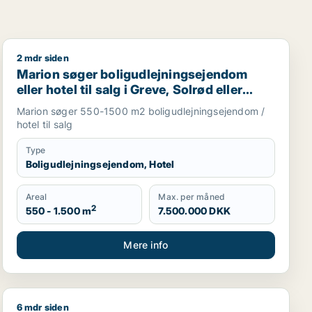
2 mdr siden
 i Region Sjælland eller Nordsjælland
Marion søger boligudlejningsejendom eller hotel til salg
Marion søger boligudlejningsejendom
eller hotel til salg i Greve, Solrød eller
Roskilde m.fl.
Marion søger 550-1500 m2 boligudlejningsejendom /
hotel til salg
Type
Boligudlejningsejendom, Hotel
Areal
Max. per måned
2
550 - 1.500 m
7.500.000 DKK
Mere info
6 mdr siden
kaler til salg i Vordingborg, Guldborgsund eller Lolland
Jeg søger boligudlejningsejendom til salg i Region Sjæ