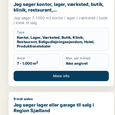
Jeg søger kontor, lager, værksted, butik,
klinik, restaurant,
boligudlejningsejendom, hotel eller
Jeg søger 7-1000 m2 kontor / lager / værksted / butik
produktionslokaler til salg i Vordingborg,
/ klinik til salg
Guldborgsund eller Lolland
Type
Kontor, Lager, Værksted, Butik, Klinik,
Restaurant, Boligudlejningsejendom, Hotel,
Produktionslokaler
Areal
Max. per måned
2
7 - 1.000 m
Ikke angivet
Mere info
9 mdr siden
Jeg søger lager eller garage til salg i Region Sjæll
Jeg søger lager eller garage til salg i
Region Sjælland