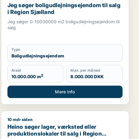
Jeg søger boligudlejningsejendom til salg
i Region Sjælland
Jeg søger 0-10000000 m2 boligudlejningsejendom til
salg
Type
Boligudlejningsejendom
Areal
Max. per måned
2
10.000.000 m
8.000.000 DKK
Mere info
10 mdr siden
hvervsgrund, boligudlejningsejendom, hotel, produktionsloka
Heino søger lager, værksted eller produktionslokaler ti
Heino søger lager, værksted eller
produktionslokaler til salg i Region