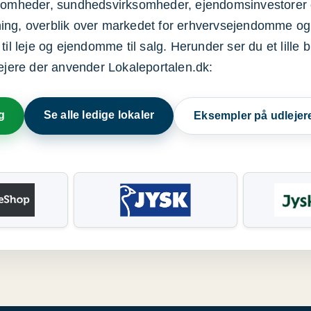
ksomheder, sundhedsvirksomheder, ejendomsinvestorer 
ning, overblik over markedet for erhvervsejendomme og
il leje og ejendomme til salg. Herunder ser du et lille b
lejere der anvender Lokaleportalen.dk:
g
Se alle ledige lokaler
Eksempler på udlejer