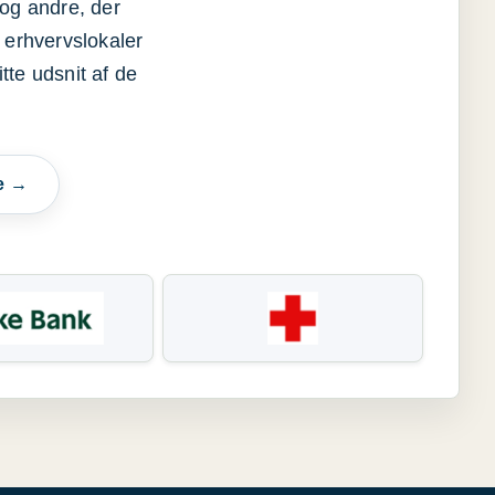
og andre, der
 erhvervslokaler
itte udsnit af de
e →