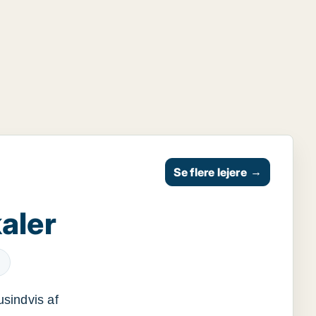
Se flere lejere
→
aler
usindvis af