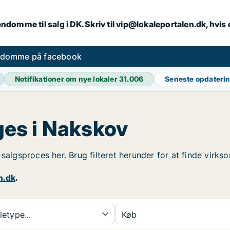
endomme til salg i DK. Skriv til vip@lokaleportalen.dk, hvi
ndomme på facebook
Notifikationer om nye lokaler
31.006
Seneste opdateri
es i Nakskov
n salgsproces her. Brug filteret herunder for at finde vi
n.dk
.
etype...
Køb