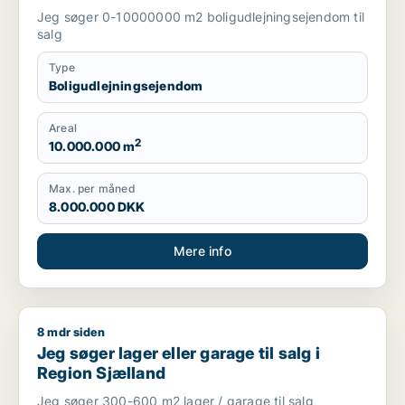
Jeg søger 0-10000000 m2 boligudlejningsejendom til
salg
Type
Boligudlejningsejendom
Areal
2
10.000.000 m
Max. per måned
8.000.000 DKK
Mere info
8 mdr siden
Jeg søger lager eller garage til salg i Region Sjælland
Jeg søger lager eller garage til salg i
Region Sjælland
Jeg søger 300-600 m2 lager / garage til salg