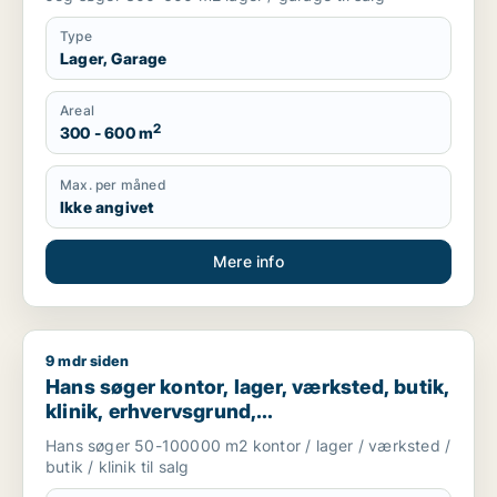
Type
Lager, Garage
Areal
2
300 - 600 m
Max. per måned
Ikke angivet
Mere info
9 mdr siden
Hans søger kontor, lager, værksted, butik, klinik, erhvervsgr
Hans søger kontor, lager, værksted, butik,
klinik, erhvervsgrund,
boligudlejningsejendom, hotel,
Hans søger 50-100000 m2 kontor / lager / værksted /
produktionslokaler eller garage til salg i
butik / klinik til salg
Region Sjælland