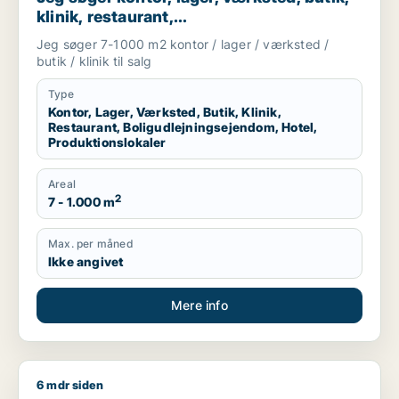
klinik, restaurant,
boligudlejningsejendom, hotel eller
Jeg søger 7-1000 m2 kontor / lager / værksted /
produktionslokaler til salg i Vordingborg,
butik / klinik til salg
Guldborgsund eller Lolland
Type
Kontor, Lager, Værksted, Butik, Klinik,
Restaurant, Boligudlejningsejendom, Hotel,
Produktionslokaler
Areal
2
7 - 1.000 m
Max. per måned
Ikke angivet
Mere info
6 mdr siden
T søger værksted til salg i Region Sjælland