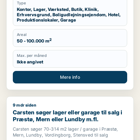
Type
Kontor, Lager, Værksted, Butik, Klinik,
Erhvervsgrund, Boligudlejningsejendom, Hotel,
Produktionslokaler, Garage
Areal
2
50 - 100.000 m
Max. per måned
Ikke angivet
Mere info
9 mdr siden
Carsten søger lager eller garage til salg i Præstø, Mern eller
Carsten søger lager eller garage til salg i
Præstø, Mern eller Lundby m.fl.
Carsten søger 70-314 m2 lager / garage i Præstø,
Mern, Lundby, Vordingborg, Stensved til salg