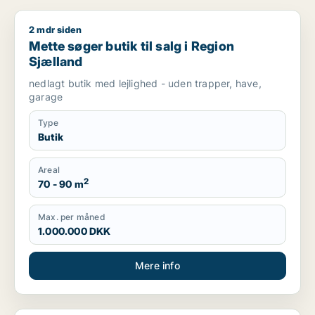
2 mdr siden
Mette søger butik til salg i Region Sjælland
Mette søger butik til salg i Region
Sjælland
nedlagt butik med lejlighed - uden trapper, have,
garage
Type
Butik
Areal
2
70 - 90 m
Max. per måned
1.000.000 DKK
Mere info