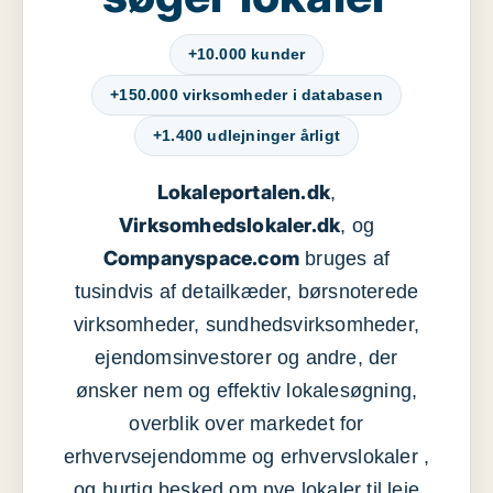
+10.000 kunder
+150.000 virksomheder i databasen
+1.400 udlejninger årligt
Lokaleportalen.dk
,
Virksomhedslokaler.dk
, og
Companyspace.com
bruges af
tusindvis af detailkæder, børsnoterede
virksomheder, sundhedsvirksomheder,
ejendomsinvestorer og andre, der
ønsker nem og effektiv lokalesøgning,
overblik over markedet for
erhvervsejendomme og erhvervslokaler ,
og hurtig besked om nye lokaler til leje