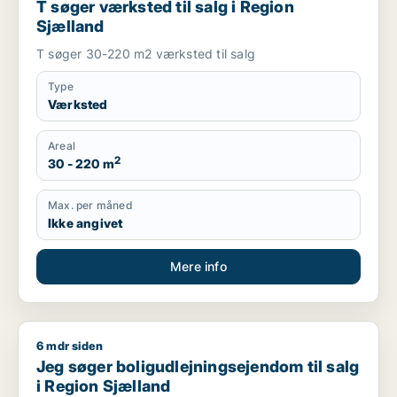
T søger værksted til salg i Region
Sjælland
T søger 30-220 m2 værksted til salg
Type
Værksted
Areal
2
30 - 220 m
Max. per måned
Ikke angivet
Mere info
6 mdr siden
Jeg søger boligudlejningsejendom til salg i Region Sjælland
Jeg søger boligudlejningsejendom til salg
i Region Sjælland