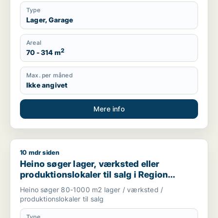
Type
Lager, Garage
Areal
2
70 - 314 m
Max. per måned
Ikke angivet
Mere info
10 mdr siden
Heino søger lager, værksted eller produktionslokaler til salg
Heino søger lager, værksted eller
produktionslokaler til salg i Region
Sjælland
Heino søger 80-1000 m2 lager / værksted /
produktionslokaler til salg
Type