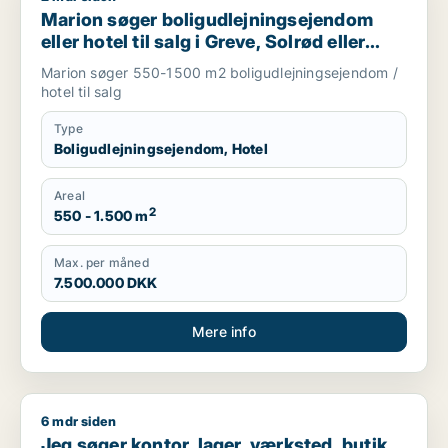
Marion søger boligudlejningsejendom
eller hotel til salg i Greve, Solrød eller
Roskilde m.fl.
Marion søger 550-1500 m2 boligudlejningsejendom /
hotel til salg
Type
Boligudlejningsejendom, Hotel
Areal
2
550 - 1.500 m
Max. per måned
7.500.000 DKK
Mere info
6 mdr siden
Jeg søger kontor, lager, værksted, butik, klinik, restaurant, 
Jeg søger kontor, lager, værksted, butik,