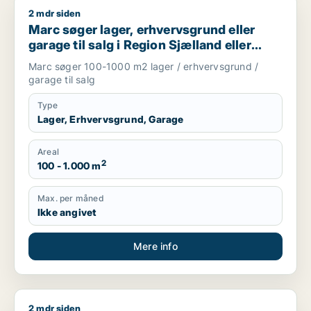
2 mdr siden
Marc søger lager, erhvervsgrund eller garage til salg i Regio
Marc søger lager, erhvervsgrund eller
garage til salg i Region Sjælland eller
Nordsjælland
Marc søger 100-1000 m2 lager / erhvervsgrund /
garage til salg
Type
Lager, Erhvervsgrund, Garage
Areal
2
100 - 1.000 m
Max. per måned
Ikke angivet
Mere info
2 mdr siden
Marion søger boligudlejningsejendom eller hotel til salg i Grev