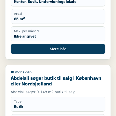
Kontor, Butik, Undervisningslokale
Areal
2
65 m
Max. per måned
Ikke angivet
Mere info
10 mdr siden
Abdelali søger butik til salg i København eller Nordsjælland
Abdelali søger butik til salg i København
eller Nordsjælland
Abdelali søger 0-148 m2 butik til salg
Type
Butik