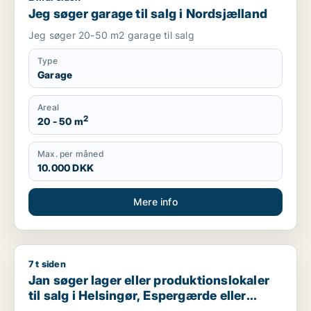
Jeg søger garage til salg i Nordsjælland
Jeg søger 20-50 m2 garage til salg
Type
Garage
Areal
2
20 - 50 m
Max. per måned
10.000 DKK
Mere info
7 t siden
Jan søger lager eller produktionslokaler til salg i Helsingør,
Jan søger lager eller produktionslokaler
til salg i Helsingør, Espergærde eller
Kvistgård