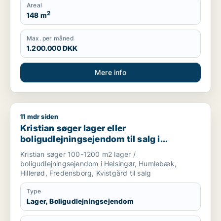
Areal
2
148 m
Max. per måned
1.200.000 DKK
Mere info
11 mdr siden
Kristian søger lager eller boligudlejningsejendom til salg i He
Kristian søger lager eller
boligudlejningsejendom til salg i
Helsingør, Humlebæk eller Hillerød m.fl.
Kristian søger 100-1200 m2 lager /
boligudlejningsejendom i Helsingør, Humlebæk,
Hillerød, Fredensborg, Kvistgård til salg
Type
Lager, Boligudlejningsejendom