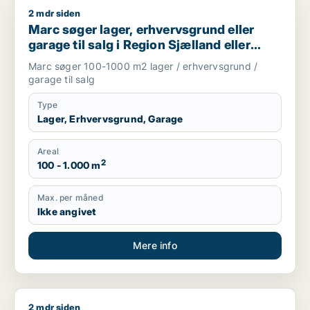
2 mdr siden
Marc søger lager, erhvervsgrund eller garage til salg i Regio
Marc søger lager, erhvervsgrund eller
garage til salg i Region Sjælland eller
Nordsjælland
Marc søger 100-1000 m2 lager / erhvervsgrund /
garage til salg
Type
Lager, Erhvervsgrund, Garage
Areal
2
100 - 1.000 m
Max. per måned
Ikke angivet
Mere info
2 mdr siden
Jeg søger garage til salg i Nordsjælland