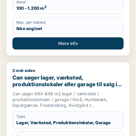
Areal
2
100 - 1.200 m
Max. per måned
Ikke angivet
Mere info
2 mdr siden
Can søger lager, værksted, produktionslokaler eller garage t
Can søger lager, værksted,
produktionslokaler eller garage til salg i
Nivå, Humlebæk eller Espergærde m.fl.
Can søger 694-848 m2 lager / værksted /
produktionslokaler / garage i Nivå, Humlebæk,
Espergærde, Fredensborg, Kvistgård t...
Type
Lager, Værksted, Produktionslokaler, Garage