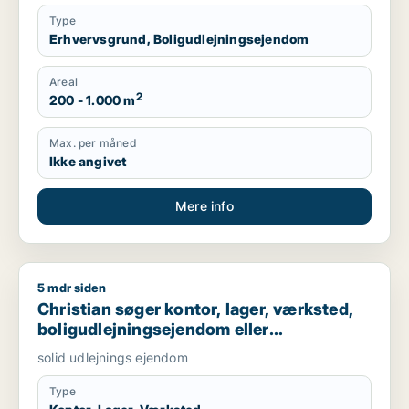
Type
Erhvervsgrund, Boligudlejningsejendom
Areal
2
200 - 1.000 m
Max. per måned
Ikke angivet
Mere info
5 mdr siden
Christian søger kontor, lager, værksted, boligudlejningsejend
Christian søger kontor, lager, værksted,
boligudlejningsejendom eller
produktionslokaler til salg i Nordsjælland,
solid udlejnings ejendom
Roskilde eller Holbæk
Type