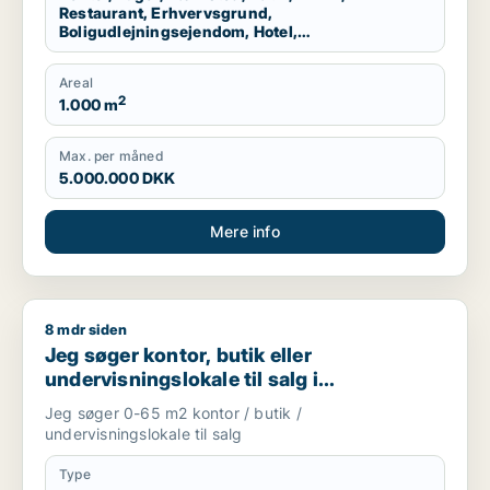
Restaurant, Erhvervsgrund,
Boligudlejningsejendom, Hotel,
Produktionslokaler, Garage
Areal
2
1.000 m
Max. per måned
5.000.000 DKK
Mere info
8 mdr siden
Jeg søger kontor, butik eller undervisningslokale til salg i S
Jeg søger kontor, butik eller
undervisningslokale til salg i
Storkøbenhavn, Nordsjælland eller Fyn
Jeg søger 0-65 m2 kontor / butik /
m.fl.
undervisningslokale til salg
Type