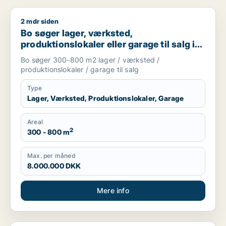
2 mdr siden
Bo søger lager, værksted, produktionslokaler eller garage til
Bo søger lager, værksted,
produktionslokaler eller garage til salg i
Nordsjælland
Bo søger 300-800 m2 lager / værksted /
produktionslokaler / garage til salg
Type
Lager, Værksted, Produktionslokaler, Garage
Areal
2
300 - 800 m
Max. per måned
8.000.000 DKK
Mere info