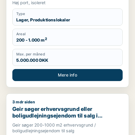
Høj port, isoleret
Type
Lager, Produktionslokaler
Areal
2
200 - 1.000 m
Max. per måned
5.000.000 DKK
Mere info
3 mdr siden
Geir søger erhvervsgrund eller boligudlejningsejendom til sa
Geir søger erhvervsgrund eller
boligudlejningsejendom til salg i
Nordsjælland
Geir søger 200-1000 m2 erhvervsgrund /
boligudlejningsejendom til salg