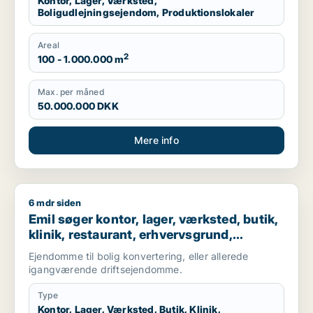
Kontor, Lager, Værksted,
Boligudlejningsejendom, Produktionslokaler
Areal
2
100 - 1.000.000 m
Max. per måned
50.000.000 DKK
Mere info
6 mdr siden
Emil søger kontor, lager, værksted, butik, klinik, restaurant,
Emil søger kontor, lager, værksted, butik,
klinik, restaurant, erhvervsgrund,
boligudlejningsejendom, hotel,
Ejendomme til bolig konvertering, eller allerede
produktionslokaler eller garage til salg i
igangværende driftsejendomme.
Nordsjælland
Type
Kontor, Lager, Værksted, Butik, Klinik,