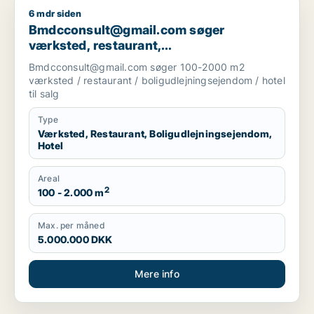
6 mdr siden
Bmdcconsult@gmail.com søger værksted, restaurant, boligudl
Bmdcconsult@gmail.com søger
værksted, restaurant,
boligudlejningsejendom eller hotel til salg
Bmdcconsult@gmail.com søger 100-2000 m2
i Storkøbenhavn
værksted / restaurant / boligudlejningsejendom / hotel
til salg
Type
Værksted, Restaurant, Boligudlejningsejendom,
Hotel
Areal
2
100 - 2.000 m
Max. per måned
5.000.000 DKK
Mere info