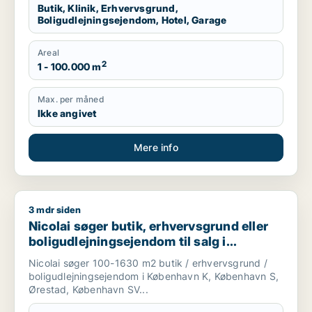
Butik, Klinik, Erhvervsgrund,
Boligudlejningsejendom, Hotel, Garage
Areal
2
1 - 100.000 m
Max. per måned
Ikke angivet
Mere info
3 mdr siden
Nicolai søger butik, erhvervsgrund eller boligudlejningsejen
Nicolai søger butik, erhvervsgrund eller
boligudlejningsejendom til salg i
København K, København S eller Ørestad
Nicolai søger 100-1630 m2 butik / erhvervsgrund /
m.fl.
boligudlejningsejendom i København K, København S,
Ørestad, København SV...