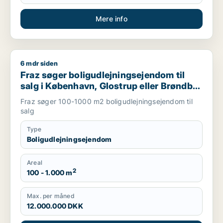
Mere info
6 mdr siden
Fraz søger boligudlejningsejendom til salg i København, Glos
Fraz søger boligudlejningsejendom til
salg i København, Glostrup eller Brøndby
m.fl.
Fraz søger 100-1000 m2 boligudlejningsejendom til
salg
Type
Boligudlejningsejendom
Areal
2
100 - 1.000 m
Max. per måned
12.000.000 DKK