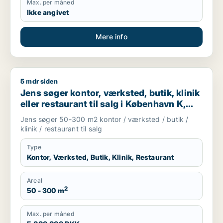
Max. per måned
Ikke angivet
Mere info
5 mdr siden
Jens søger kontor, værksted, butik, klinik eller restaurant ti
Jens søger kontor, værksted, butik, klinik
eller restaurant til salg i København K,
Vesterbro eller Frederiksberg m.fl.
Jens søger 50-300 m2 kontor / værksted / butik /
klinik / restaurant til salg
Type
Kontor, Værksted, Butik, Klinik, Restaurant
Areal
2
50 - 300 m
Max. per måned