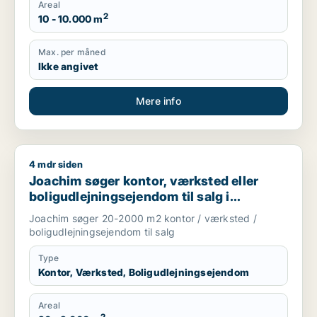
Areal
2
10 - 10.000 m
Max. per måned
Ikke angivet
Mere info
4 mdr siden
Joachim søger kontor, værksted eller boligudlejningsejendom
Joachim søger kontor, værksted eller
boligudlejningsejendom til salg i
Storkøbenhavn
Joachim søger 20-2000 m2 kontor / værksted /
boligudlejningsejendom til salg
Type
Kontor, Værksted, Boligudlejningsejendom
Areal