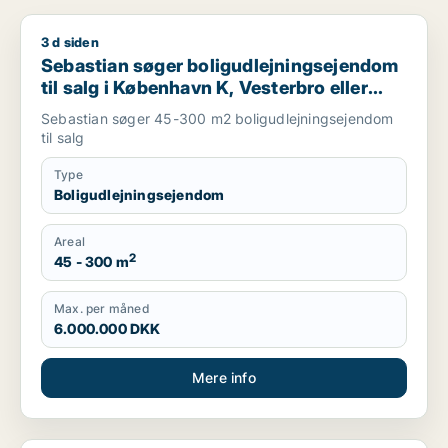
3 d siden
Sebastian søger boligudlejningsejendom til salg i København 
Sebastian søger boligudlejningsejendom
til salg i København K, Vesterbro eller
Frederiksberg m.fl.
Sebastian søger 45-300 m2 boligudlejningsejendom
til salg
Type
Boligudlejningsejendom
Areal
2
45 - 300 m
Max. per måned
6.000.000 DKK
Mere info