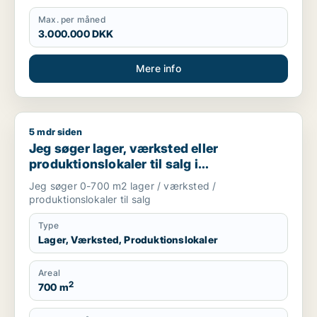
Max. per måned
3.000.000 DKK
Mere info
5 mdr siden
Jeg søger lager, værksted eller produktionslokaler til salg 
Jeg søger lager, værksted eller
produktionslokaler til salg i
Storkøbenhavn
Jeg søger 0-700 m2 lager / værksted /
produktionslokaler til salg
Type
Lager, Værksted, Produktionslokaler
Areal
2
700 m