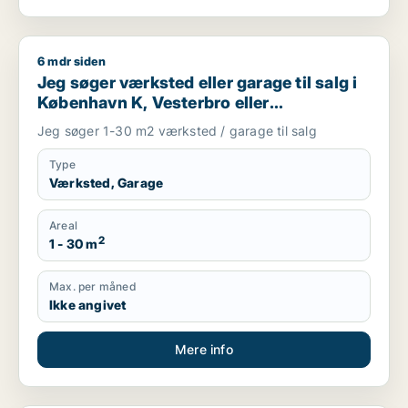
6 mdr siden
Jeg søger værksted eller garage til salg i København K, Veste
Jeg søger værksted eller garage til salg i
København K, Vesterbro eller
Frederiksberg m.fl.
Jeg søger 1-30 m2 værksted / garage til salg
Type
Værksted, Garage
Areal
2
1 - 30 m
Max. per måned
Ikke angivet
Mere info