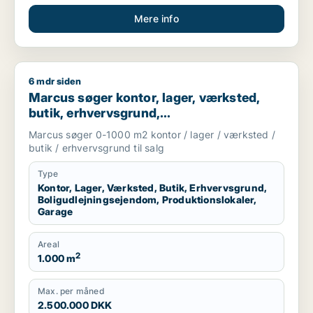
Mere info
6 mdr siden
Marcus søger kontor, lager, værksted, butik, erhvervsgrund, 
Marcus søger kontor, lager, værksted,
butik, erhvervsgrund,
boligudlejningsejendom,
Marcus søger 0-1000 m2 kontor / lager / værksted /
produktionslokaler eller garage til salg i
butik / erhvervsgrund til salg
Storkøbenhavn
Type
Kontor, Lager, Værksted, Butik, Erhvervsgrund,
Boligudlejningsejendom, Produktionslokaler,
Garage
Areal
2
1.000 m
Max. per måned
2.500.000 DKK