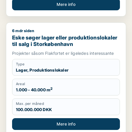
Mere info
6 mdr siden
Eske søger lager eller produktionslokaler til salg i Storkøbe
Eske søger lager eller produktionslokaler
til salg i Storkøbenhavn
Projekter såsom Flakfortet er ligeledes interessante
Type
Lager, Produktionslokaler
Areal
2
1.000 - 40.000 m
Max. per måned
100.000.000 DKK
Mere info