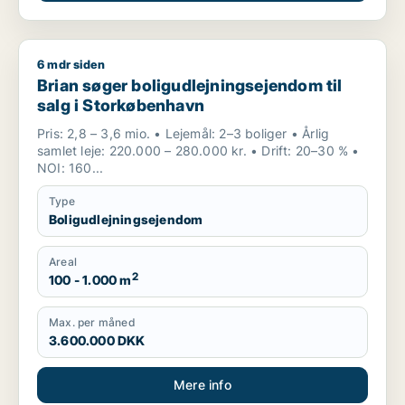
6 mdr siden
Brian søger boligudlejningsejendom til salg i Storkøbenhavn
Brian søger boligudlejningsejendom til
salg i Storkøbenhavn
Pris: 2,8 – 3,6 mio. • Lejemål: 2–3 boliger • Årlig
samlet leje: 220.000 – 280.000 kr. • Drift: 20–30 % •
NOI: 160...
Type
Boligudlejningsejendom
Areal
2
100 - 1.000 m
Max. per måned
3.600.000 DKK
Mere info