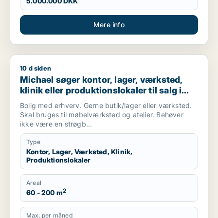
5.000.000 DKK
Mere info
10 d siden
Michael søger kontor, lager, værksted, klinik eller produktio
Michael søger kontor, lager, værksted,
klinik eller produktionslokaler til salg i
København, Kongens Lyngby eller
Bolig med erhverv. Gerne butik/lager eller værksted.
Gentofte m.fl.
Skal bruges til møbelværksted og atelier. Behøver
ikke være en strøgb...
Type
Kontor, Lager, Værksted, Klinik,
Produktionslokaler
Areal
2
60 - 200 m
Max. per måned