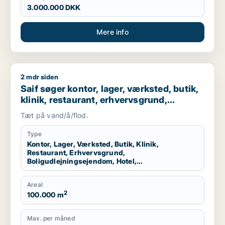
3.000.000 DKK
Mere info
2 mdr siden
Saif søger kontor, lager, værksted, butik, klinik, restaurant
Saif søger kontor, lager, værksted, butik,
klinik, restaurant, erhvervsgrund,
boligudlejningsejendom, hotel,
Tæt på vand/å/flod.
produktionslokaler eller garage til salg i
Storkøbenhavn
Type
Kontor, Lager, Værksted, Butik, Klinik,
Restaurant, Erhvervsgrund,
Boligudlejningsejendom, Hotel,
Produktionslokaler, Garage
Areal
2
100.000 m
Max. per måned