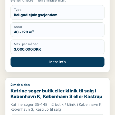
ejerlejligheder, flerfamhuse m.m.
Type
Boligudlejningsejendom
Areal
2
40 - 120 m
Max. per måned
3.000.000 DKK
Mere info
2 mdr siden
Katrine søger butik eller klinik til salg i København K, Køben
Katrine søger butik eller klinik til salg i
København K, København S eller Kastrup
Katrine søger 35-148 m2 butik / klinik i København K,
København S, Kastrup til salg