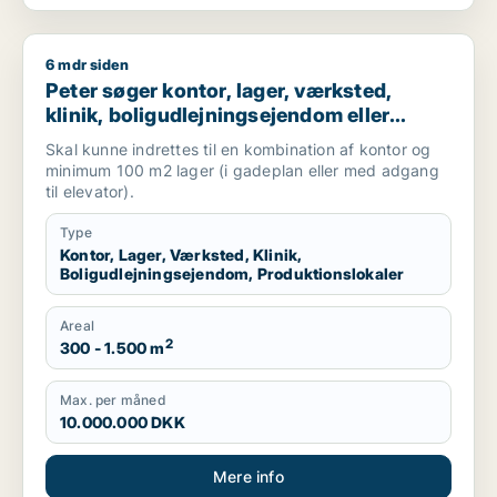
6 mdr siden
Peter søger kontor, lager, værksted, klinik, boligudlejningsej
Peter søger kontor, lager, værksted,
klinik, boligudlejningsejendom eller
produktionslokaler til salg i
Skal kunne indrettes til en kombination af kontor og
Frederiksberg, Østerbro eller Nordhavn
minimum 100 m2 lager (i gadeplan eller med adgang
m.fl.
til elevator).
Type
Kontor, Lager, Værksted, Klinik,
Boligudlejningsejendom, Produktionslokaler
Areal
2
300 - 1.500 m
Max. per måned
10.000.000 DKK
Mere info