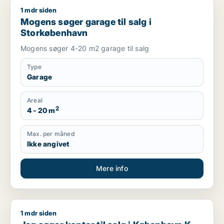
1 mdr siden
Mogens søger garage til salg i Storkøbenhavn
Mogens søger garage til salg i
Storkøbenhavn
Mogens søger 4-20 m2 garage til salg
Type
Garage
Areal
2
4 - 20 m
Max. per måned
Ikke angivet
Mere info
1 mdr siden
Jeg søger kontor til salg i København K, Vesterbro eller Fred