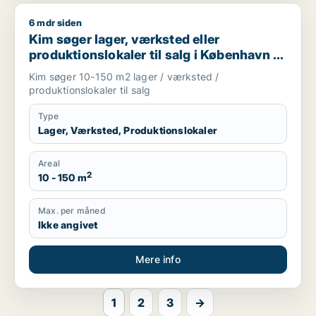
6 mdr siden
Kim søger lager, værksted eller produktionslokaler til salg i
Kim søger lager, værksted eller
produktionslokaler til salg i København K,
Frederiksberg eller Amager m.fl.
Kim søger 10-150 m2 lager / værksted /
produktionslokaler til salg
Type
Lager, Værksted, Produktionslokaler
Areal
2
10 - 150 m
Max. per måned
Ikke angivet
Mere info
1
2
3
→