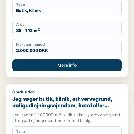
Type
Butik, Klinik
Areal
2
35 - 148 m
Max. per måned
2.000.000 DKK
Mere info
3 mdr siden
Jeg søger butik, klinik, erhvervsgrund, boligudlejningsejendo
Jeg søger butik, klinik, erhvervsgrund,
boligudlejningsejendom, hotel eller
garage til salg i Storkøbenhavn
Jeg søger 1-100000 m2 butik / klinik / erhvervsgrund
/ boligudlejningsejendom / hotel til salg
Type