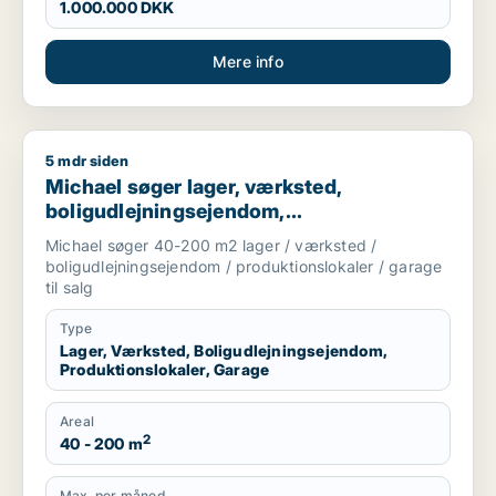
1.000.000 DKK
Mere info
5 mdr siden
Michael søger lager, værksted, boligudlejningsejendom, produ
Michael søger lager, værksted,
boligudlejningsejendom,
produktionslokaler eller garage til salg i
Michael søger 40-200 m2 lager / værksted /
København K, Vesterbro eller Amager
boligudlejningsejendom / produktionslokaler / garage
til salg
Type
Lager, Værksted, Boligudlejningsejendom,
Produktionslokaler, Garage
Areal
2
40 - 200 m
Max. per måned