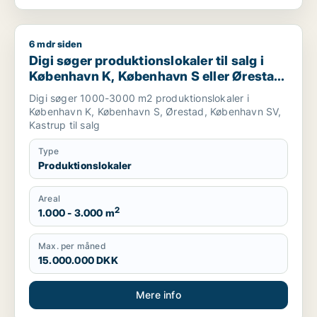
6 mdr siden
Digi søger produktionslokaler til salg i København K, Københa
Digi søger produktionslokaler til salg i
København K, København S eller Ørestad
m.fl.
Digi søger 1000-3000 m2 produktionslokaler i
København K, København S, Ørestad, København SV,
Kastrup til salg
Type
Produktionslokaler
Areal
2
1.000 - 3.000 m
Max. per måned
15.000.000 DKK
Mere info