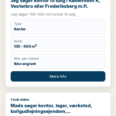
Jeg søger kontor til salg i København K,
Vesterbro eller Frederiksberg m.fl.
Jeg søger 100-500 m2 kontor til salg
Type
Kontor
Areal
2
100 - 500 m
Max. per måned
Ikke angivet
Mere info
1 mdr siden
Mads søger kontor, lager, værksted, boligudlejningsejendom, 
Mads søger kontor, lager, værksted,
boligudlejningsejendom,