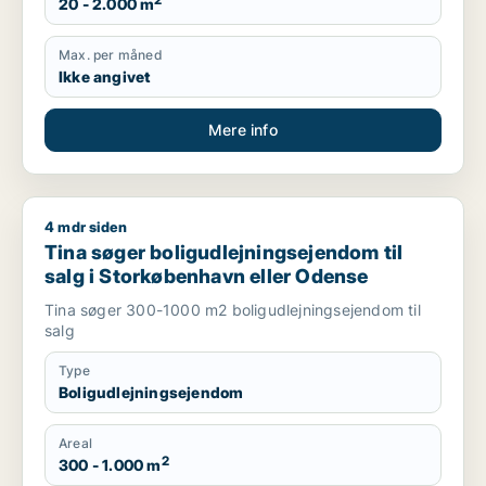
2
20 - 2.000 m
Max. per måned
Ikke angivet
Mere info
4 mdr siden
Tina søger boligudlejningsejendom til salg i Storkøbenhavn 
Tina søger boligudlejningsejendom til
salg i Storkøbenhavn eller Odense
Tina søger 300-1000 m2 boligudlejningsejendom til
salg
Type
Boligudlejningsejendom
Areal
2
300 - 1.000 m