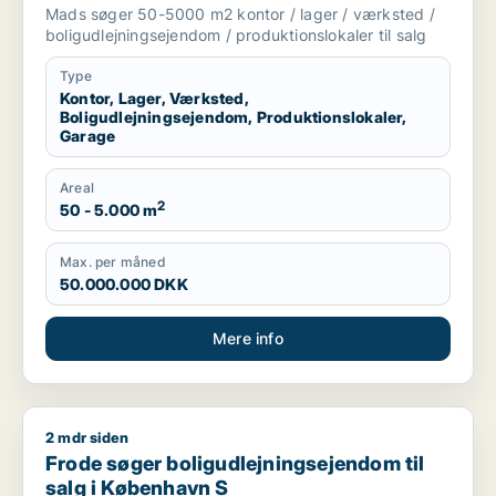
produktionslokaler eller garage til salg i
Mads søger 50-5000 m2 kontor / lager / værksted /
København
boligudlejningsejendom / produktionslokaler til salg
Type
Kontor, Lager, Værksted,
Boligudlejningsejendom, Produktionslokaler,
Garage
Areal
2
50 - 5.000 m
Max. per måned
50.000.000 DKK
Mere info
2 mdr siden
Frode søger boligudlejningsejendom til salg i København S
Frode søger boligudlejningsejendom til
salg i København S