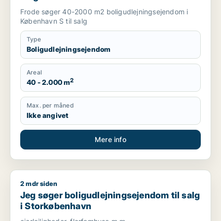
Frode søger 40-2000 m2 boligudlejningsejendom i
København S til salg
Type
Boligudlejningsejendom
Areal
2
40 - 2.000 m
Max. per måned
Ikke angivet
Mere info
2 mdr siden
Jeg søger boligudlejningsejendom til salg i Storkøbenhavn
Jeg søger boligudlejningsejendom til salg
i Storkøbenhavn