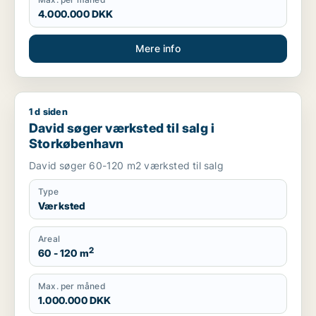
4.000.000 DKK
Mere info
1 d siden
David søger værksted til salg i Storkøbenhavn
David søger værksted til salg i
Storkøbenhavn
David søger 60-120 m2 værksted til salg
Type
Værksted
Areal
2
60 - 120 m
Max. per måned
1.000.000 DKK