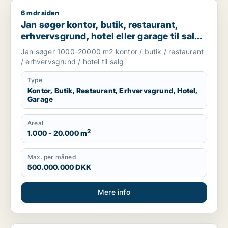
6 mdr siden
Jan søger kontor, butik, restaurant, erhvervsgrund, hotel el
Jan søger kontor, butik, restaurant,
erhvervsgrund, hotel eller garage til salg i
København, Kongens Lyngby eller
Jan søger 1000-20000 m2 kontor / butik / restaurant
Gentofte
/ erhvervsgrund / hotel til salg
Type
Kontor, Butik, Restaurant, Erhvervsgrund, Hotel,
Garage
Areal
2
1.000 - 20.000 m
Max. per måned
500.000.000 DKK
Mere info