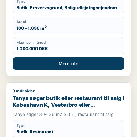
Type
Butik, Erhvervsgrund, Boligudlejningsejendom
Areal
2
100 - 1.630 m
Max. per måned
1.000.000 DKK
Mere info
3 mdr siden
Tanya søger butik eller restaurant til salg i København K, Ves
Tanya søger butik eller restaurant til salg i
København K, Vesterbro eller
Frederiksberg m.fl.
Tanya søger 30-136 m2 butik / restaurant til salg
Type
Butik, Restaurant