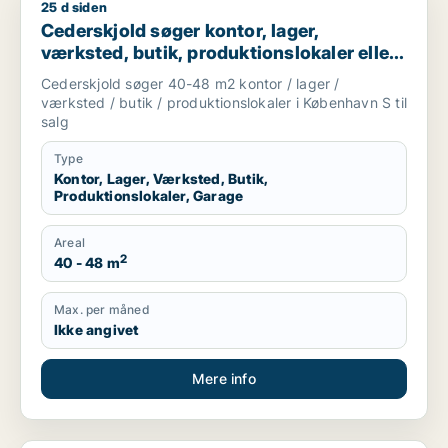
25 d siden
Cederskjold søger kontor, lager, værksted, butik, produktions
Cederskjold søger kontor, lager,
værksted, butik, produktionslokaler eller
garage til salg i København S
Cederskjold søger 40-48 m2 kontor / lager /
værksted / butik / produktionslokaler i København S til
salg
Type
Kontor, Lager, Værksted, Butik,
Produktionslokaler, Garage
Areal
2
40 - 48 m
Max. per måned
Ikke angivet
Mere info