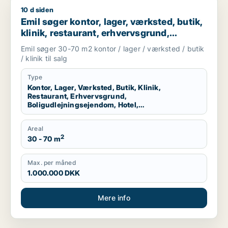
10 d siden
Emil søger kontor, lager, værksted, butik, klinik, restaurant,
Emil søger kontor, lager, værksted, butik,
klinik, restaurant, erhvervsgrund,
boligudlejningsejendom, hotel,
Emil søger 30-70 m2 kontor / lager / værksted / butik
produktionslokaler eller garage til salg i
/ klinik til salg
København K, Vesterbro eller
Frederiksberg m.fl.
Type
Kontor, Lager, Værksted, Butik, Klinik,
Restaurant, Erhvervsgrund,
Boligudlejningsejendom, Hotel,
Produktionslokaler, Garage
Areal
2
30 - 70 m
Max. per måned
1.000.000 DKK
Mere info