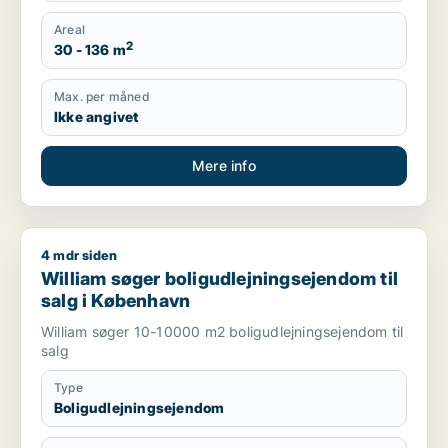
Areal
2
30 - 136 m
Max. per måned
Ikke angivet
Mere info
4 mdr siden
William søger boligudlejningsejendom til salg i København
William søger boligudlejningsejendom til
salg i København
William søger 10-10000 m2 boligudlejningsejendom til
salg
Type
Boligudlejningsejendom