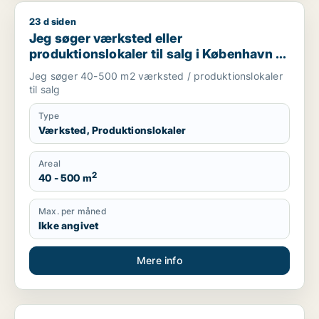
23 d siden
Jeg søger værksted eller produktionslokaler til salg i Københ
Jeg søger værksted eller
produktionslokaler til salg i København K,
Vesterbro eller Frederiksberg m.fl.
Jeg søger 40-500 m2 værksted / produktionslokaler
til salg
Type
Værksted, Produktionslokaler
Areal
2
40 - 500 m
Max. per måned
Ikke angivet
Mere info