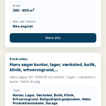
Areal
2
300 - 600 m
Max. per måned
Ikke angivet
Mere info
9 mdr siden
Hans søger kontor, lager, værksted, butik, klinik, erhvervsgr
Hans søger kontor, lager, værksted, butik,
klinik, erhvervsgrund,
boligudlejningsejendom, hotel,
Hans søger 50-100000 m2 kontor / lager / værksted /
produktionslokaler eller garage til salg i
butik / klinik til salg
Region Sjælland
Type
Kontor, Lager, Værksted, Butik, Klinik,
Erhvervsgrund, Boligudlejningsejendom, Hotel,
Produktionslokaler, Garage