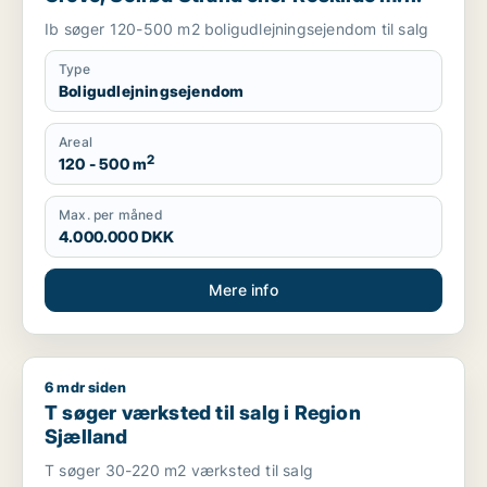
Ib søger 120-500 m2 boligudlejningsejendom til salg
Type
Boligudlejningsejendom
Areal
2
120 - 500 m
Max. per måned
4.000.000 DKK
Mere info
6 mdr siden
T søger værksted til salg i Region Sjælland
T søger værksted til salg i Region
Sjælland
T søger 30-220 m2 værksted til salg