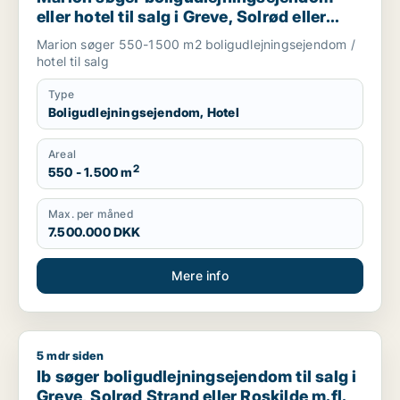
eller hotel til salg i Greve, Solrød eller
Roskilde m.fl.
Marion søger 550-1500 m2 boligudlejningsejendom /
hotel til salg
Type
Boligudlejningsejendom, Hotel
Areal
2
550 - 1.500 m
Max. per måned
7.500.000 DKK
Mere info
5 mdr siden
Ib søger boligudlejningsejendom til salg i Greve, Solrød Stran
Ib søger boligudlejningsejendom til salg i
Greve, Solrød Strand eller Roskilde m.fl.