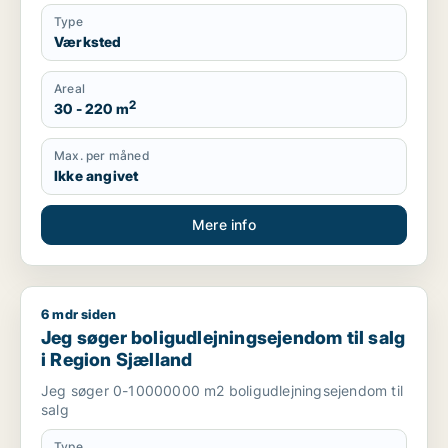
Type
Værksted
Areal
2
30 - 220 m
Max. per måned
Ikke angivet
Mere info
6 mdr siden
Jeg søger boligudlejningsejendom til salg i Region Sjælland
Jeg søger boligudlejningsejendom til salg
i Region Sjælland
Jeg søger 0-10000000 m2 boligudlejningsejendom til
salg
Type