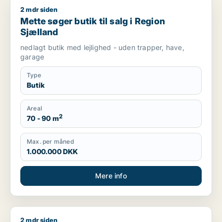
2 mdr siden
Mette søger butik til salg i Region Sjælland
Mette søger butik til salg i Region
Sjælland
nedlagt butik med lejlighed - uden trapper, have,
garage
Type
Butik
Areal
2
70 - 90 m
Max. per måned
1.000.000 DKK
Mere info
2 mdr siden
Marc søger lager, erhvervsgrund eller garage til salg i Regio