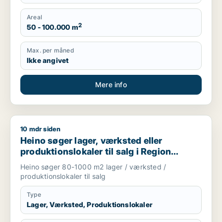
Areal
2
50 - 100.000 m
Max. per måned
Ikke angivet
Mere info
10 mdr siden
Heino søger lager, værksted eller produktionslokaler til salg
Heino søger lager, værksted eller
produktionslokaler til salg i Region
Sjælland
Heino søger 80-1000 m2 lager / værksted /
produktionslokaler til salg
Type
Lager, Værksted, Produktionslokaler