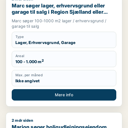
Marc søger lager, erhvervsgrund eller
garage til salg i Region Sjælland eller
Nordsjælland
Marc søger 100-1000 m2 lager / erhvervsgrund /
garage til salg
Type
Lager, Erhvervsgrund, Garage
Areal
2
100 - 1.000 m
Max. per måned
Ikke angivet
Mere info
2 mdr siden
Marion søger boligudlejningsejendom eller hotel til salg i Grev
Marion søger boligudlejningsejendom