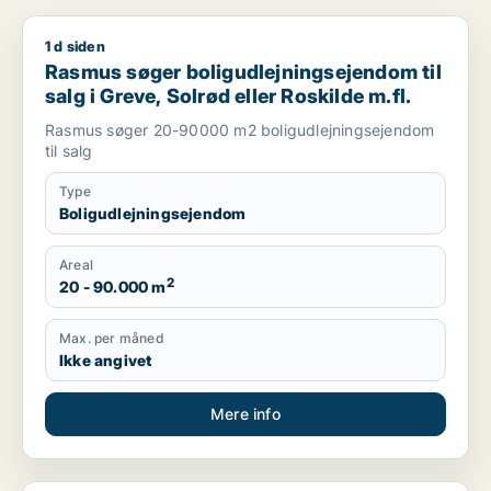
1 d siden
Rasmus søger boligudlejningsejendom til salg i Greve, Solrød 
Rasmus søger boligudlejningsejendom til
salg i Greve, Solrød eller Roskilde m.fl.
Rasmus søger 20-90000 m2 boligudlejningsejendom
til salg
Type
Boligudlejningsejendom
Areal
2
20 - 90.000 m
Max. per måned
Ikke angivet
Mere info