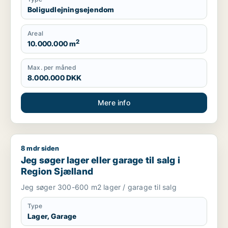
Boligudlejningsejendom
Areal
2
10.000.000 m
Max. per måned
8.000.000 DKK
Mere info
8 mdr siden
Jeg søger lager eller garage til salg i Region Sjælland
Jeg søger lager eller garage til salg i
Region Sjælland
Jeg søger 300-600 m2 lager / garage til salg
Type
Lager, Garage