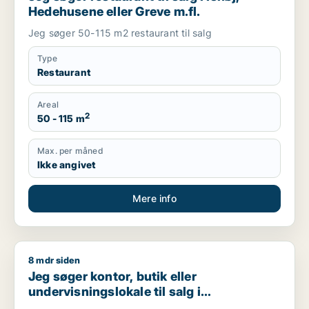
Hedehusene eller Greve m.fl.
Jeg søger 50-115 m2 restaurant til salg
Type
Restaurant
Areal
2
50 - 115 m
Max. per måned
Ikke angivet
Mere info
8 mdr siden
Jeg søger kontor, butik eller undervisningslokale til salg i S
Jeg søger kontor, butik eller
undervisningslokale til salg i
Storkøbenhavn, Nordsjælland eller Fyn