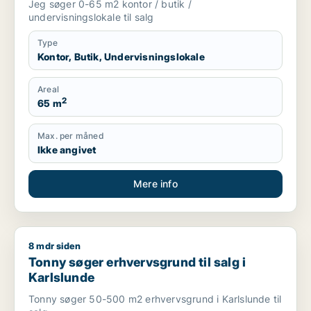
Jeg søger 0-65 m2 kontor / butik /
m.fl.
undervisningslokale til salg
Type
Kontor, Butik, Undervisningslokale
Areal
2
65 m
Max. per måned
Ikke angivet
Mere info
8 mdr siden
Tonny søger erhvervsgrund til salg i Karlslunde
Tonny søger erhvervsgrund til salg i
Karlslunde
Tonny søger 50-500 m2 erhvervsgrund i Karlslunde til