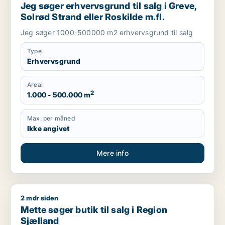
Jeg søger erhvervsgrund til salg i Greve,
Solrød Strand eller Roskilde m.fl.
Jeg søger 1000-500000 m2 erhvervsgrund til salg
Type
Erhvervsgrund
Areal
2
1.000 - 500.000 m
Max. per måned
Ikke angivet
Mere info
2 mdr siden
Mette søger butik til salg i Region Sjælland
Mette søger butik til salg i Region
Sjælland