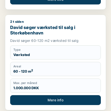
2 t siden
David søger værksted til salg i Storkøbenhavn
David søger værksted til salg i
Storkøbenhavn
David søger 60-120 m2 værksted til salg
Type
Værksted
Areal
2
60 - 120 m
Max. per måned
1.000.000 DKK
Mere info