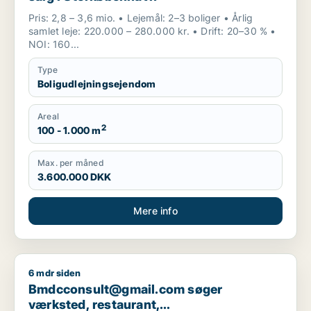
Pris: 2,8 – 3,6 mio. • Lejemål: 2–3 boliger • Årlig
samlet leje: 220.000 – 280.000 kr. • Drift: 20–30 % •
NOI: 160...
Type
Boligudlejningsejendom
Areal
2
100 - 1.000 m
Max. per måned
3.600.000 DKK
Mere info
6 mdr siden
Bmdcconsult@gmail.com søger værksted, restaurant, boligudl
Bmdcconsult@gmail.com søger
værksted, restaurant,