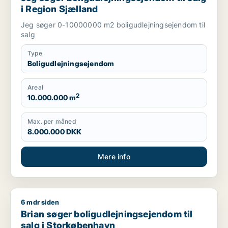
i Region Sjælland
Jeg søger 0-10000000 m2 boligudlejningsejendom til
salg
Type
Boligudlejningsejendom
Areal
2
10.000.000 m
Max. per måned
8.000.000 DKK
Mere info
6 mdr siden
Brian søger boligudlejningsejendom til salg i Storkøbenhavn
Brian søger boligudlejningsejendom til
salg i Storkøbenhavn