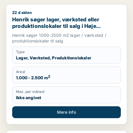
22 d siden
Henrik søger lager, værksted eller produktionslokaler til salg 
Henrik søger lager, værksted eller
produktionslokaler til salg i Høje
Taastrup, Ishøj eller Greve m.fl.
Henrik søger 1000-2500 m2 lager / værksted /
produktionslokaler til salg
Type
Lager, Værksted, Produktionslokaler
Areal
2
1.000 - 2.500 m
Max. per måned
Ikke angivet
Mere info