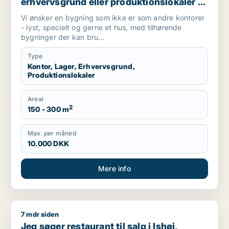
erhvervsgrund eller produktionslokaler til
salg i Greve, Solrød Strand eller
Vi ønsker en bygning som ikke er som andre kontorer
Karlslunde m.fl.
- lyst, specielt og gerne et hus, med tilhørende
bygninger der kan bru...
Type
Kontor, Lager, Erhvervsgrund,
Produktionslokaler
Areal
2
150 - 300 m
Max. per måned
10.000 DKK
Mere info
7 mdr siden
Jeg søger restaurant til salg i Ishøj, Hedehusene eller Greve 
Jeg søger restaurant til salg i Ishøj,