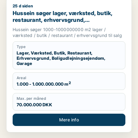
25 d siden
Hussein søger lager, værksted, butik, restaurant, erhvervsgru
Hussein søger lager, værksted, butik,
restaurant, erhvervsgrund,
boligudlejningsejendom eller garage til
Hussein søger 1000-1000000000 m2 lager /
salg i Greve, Solrød eller Roskilde m.fl.
værksted / butik / restaurant / erhvervsgrund til salg
Type
Lager, Værksted, Butik, Restaurant,
Erhvervsgrund, Boligudlejningsejendom,
Garage
Areal
2
1.000 - 1.000.000.000 m
Max. per måned
70.000.000 DKK
Mere info