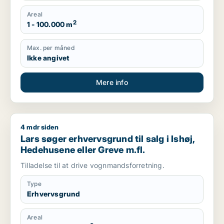
Areal
2
1 - 100.000 m
Max. per måned
Ikke angivet
Mere info
4 mdr siden
Lars søger erhvervsgrund til salg i Ishøj, Hedehusene eller G
Lars søger erhvervsgrund til salg i Ishøj,
Hedehusene eller Greve m.fl.
Tilladelse til at drive vognmandsforretning.
Type
Erhvervsgrund
Areal