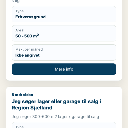
salg
Type
Erhvervsgrund
Areal
2
50 - 500 m
Max. per måned
Ikke angivet
Mere info
8 mdr siden
Jeg søger lager eller garage til salg i Region Sjælland
Jeg søger lager eller garage til salg i
Region Sjælland
Jeg søger 300-600 m2 lager / garage til salg
Type