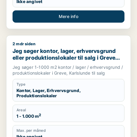
Ikke angivet
Mere info
2 mdr siden
Jeg søger kontor, lager, erhvervsgrund eller produktionslokale
Jeg søger kontor, lager, erhvervsgrund
eller produktionslokaler til salg i Greve
eller Karlslunde
Jeg søger 1-1000 m2 kontor / lager / erhvervsgrund /
produktionslokaler i Greve, Karlslunde til salg
Type
Kontor, Lager, Erhvervsgrund,
Produktionslokaler
Areal
2
1 - 1.000 m
Max. per måned
Ikke angivet