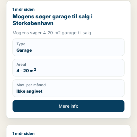
1 mdr siden
Mogens søger garage til salg i Storkøbenhavn
Mogens søger garage til salg i
Storkøbenhavn
Mogens søger 4-20 m2 garage til salg
Type
Garage
Areal
2
4 - 20 m
Max. per måned
Ikke angivet
Mere info
1 mdr siden
Jeg søger erhvervsgrund til salg i Greve, Solrød Strand eller 