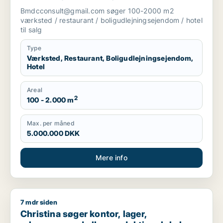
boligudlejningsejendom eller hotel til salg
Bmdcconsult@gmail.com søger 100-2000 m2
i Storkøbenhavn
værksted / restaurant / boligudlejningsejendom / hotel
til salg
Type
Værksted, Restaurant, Boligudlejningsejendom,
Hotel
Areal
2
100 - 2.000 m
Max. per måned
5.000.000 DKK
Mere info
7 mdr siden
Christina søger kontor, lager, erhvervsgrund eller produktionsl
Christina søger kontor, lager,