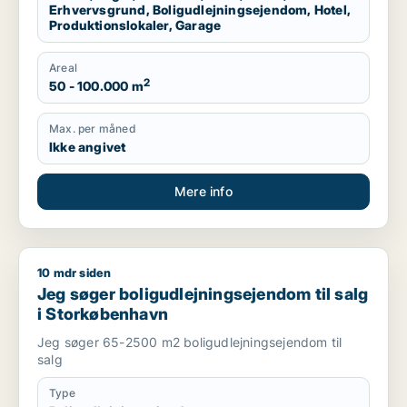
Erhvervsgrund, Boligudlejningsejendom, Hotel,
Produktionslokaler, Garage
Areal
2
50 - 100.000 m
Max. per måned
Ikke angivet
Mere info
10 mdr siden
Jeg søger boligudlejningsejendom til salg i Storkøbenhavn
Jeg søger boligudlejningsejendom til salg
i Storkøbenhavn
Jeg søger 65-2500 m2 boligudlejningsejendom til
salg
Type