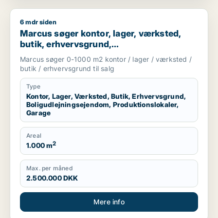
6 mdr siden
Marcus søger kontor, lager, værksted, butik, erhvervsgrund, 
Marcus søger kontor, lager, værksted,
butik, erhvervsgrund,
boligudlejningsejendom,
Marcus søger 0-1000 m2 kontor / lager / værksted /
produktionslokaler eller garage til salg i
butik / erhvervsgrund til salg
Storkøbenhavn
Type
Kontor, Lager, Værksted, Butik, Erhvervsgrund,
Boligudlejningsejendom, Produktionslokaler,
Garage
Areal
2
1.000 m
Max. per måned
2.500.000 DKK
Mere info