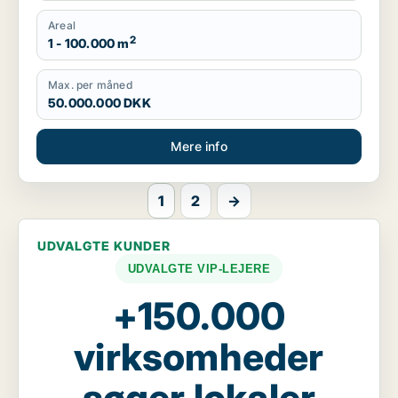
Areal
2
1 - 100.000 m
Max. per måned
50.000.000 DKK
Mere info
1
2
→
UDVALGTE KUNDER
UDVALGTE VIP-LEJERE
+150.000
virksomheder
søger lokaler