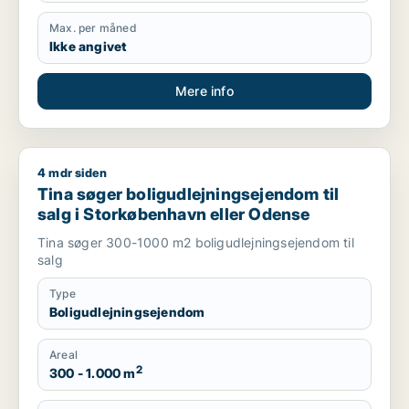
Max. per måned
Ikke angivet
Mere info
4 mdr siden
Tina søger boligudlejningsejendom til salg i Storkøbenhavn 
Tina søger boligudlejningsejendom til
salg i Storkøbenhavn eller Odense
Tina søger 300-1000 m2 boligudlejningsejendom til
salg
Type
Boligudlejningsejendom
Areal
2
300 - 1.000 m