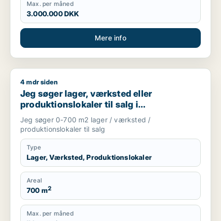
Max. per måned
3.000.000 DKK
Mere info
4 mdr siden
Jeg søger lager, værksted eller produktionslokaler til salg 
Jeg søger lager, værksted eller
produktionslokaler til salg i
Storkøbenhavn
Jeg søger 0-700 m2 lager / værksted /
produktionslokaler til salg
Type
Lager, Værksted, Produktionslokaler
Areal
2
700 m
Max. per måned