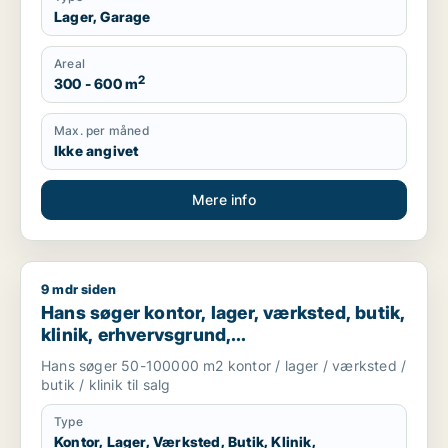
Lager, Garage
Areal
2
300 - 600 m
Max. per måned
Ikke angivet
Mere info
9 mdr siden
Hans søger kontor, lager, værksted, butik, klinik, erhvervsgr
Hans søger kontor, lager, værksted, butik,
klinik, erhvervsgrund,
boligudlejningsejendom, hotel,
Hans søger 50-100000 m2 kontor / lager / værksted /
produktionslokaler eller garage til salg i
butik / klinik til salg
Region Sjælland
Type
Kontor, Lager, Værksted, Butik, Klinik,