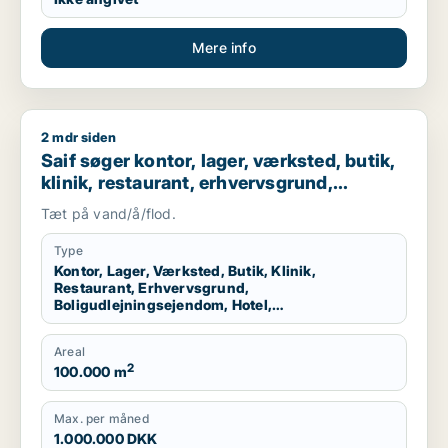
Mere info
2 mdr siden
Saif søger kontor, lager, værksted, butik, klinik, restaurant
Saif søger kontor, lager, værksted, butik,
klinik, restaurant, erhvervsgrund,
boligudlejningsejendom, hotel,
Tæt på vand/å/flod.
produktionslokaler eller garage til salg i
Storkøbenhavn
Type
Kontor, Lager, Værksted, Butik, Klinik,
Restaurant, Erhvervsgrund,
Boligudlejningsejendom, Hotel,
Produktionslokaler, Garage
Areal
2
100.000 m
Max. per måned
1.000.000 DKK