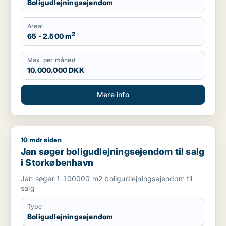
Boligudlejningsejendom
Areal
2
65 - 2.500 m
Max. per måned
10.000.000 DKK
Mere info
10 mdr siden
Jan søger boligudlejningsejendom til salg i Storkøbenhavn
Jan søger boligudlejningsejendom til salg
i Storkøbenhavn
Jan søger 1-100000 m2 boligudlejningsejendom til
salg
Type
Boligudlejningsejendom