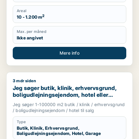
Areal
2
10 - 1.200 m
Max. per måned
Ikke angivet
Mere info
3 mdr siden
Jeg søger butik, klinik, erhvervsgrund, boligudlejningsejendo
Jeg søger butik, klinik, erhvervsgrund,
boligudlejningsejendom, hotel eller
garage til salg i Storkøbenhavn
Jeg søger 1-100000 m2 butik / klinik / erhvervsgrund
/ boligudlejningsejendom / hotel til salg
Type
Butik, Klinik, Erhvervsgrund,
Boligudlejningsejendom, Hotel, Garage