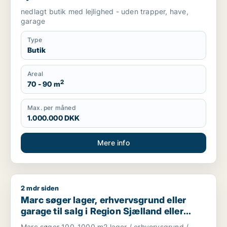
nedlagt butik med lejlighed - uden trapper, have,
garage
Type
Butik
Areal
2
70 - 90 m
Max. per måned
1.000.000 DKK
Mere info
2 mdr siden
Marc søger lager, erhvervsgrund eller garage til salg i Regio
Marc søger lager, erhvervsgrund eller
garage til salg i Region Sjælland eller
Nordsjælland
Marc søger 100-1000 m2 lager / erhvervsgrund /