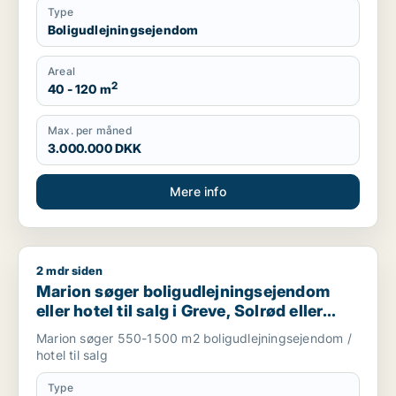
Type
Boligudlejningsejendom
Areal
2
40 - 120 m
Max. per måned
3.000.000 DKK
Mere info
2 mdr siden
Marion søger boligudlejningsejendom eller hotel til salg i Grev
Marion søger boligudlejningsejendom
eller hotel til salg i Greve, Solrød eller
Roskilde m.fl.
Marion søger 550-1500 m2 boligudlejningsejendom /
hotel til salg
Type