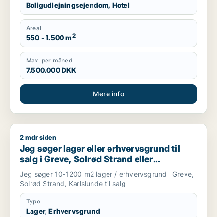
Boligudlejningsejendom, Hotel
Areal
2
550 - 1.500 m
Max. per måned
7.500.000 DKK
Mere info
2 mdr siden
Jeg søger lager eller erhvervsgrund til salg i Greve, Solrød S
Jeg søger lager eller erhvervsgrund til
salg i Greve, Solrød Strand eller
Karlslunde
Jeg søger 10-1200 m2 lager / erhvervsgrund i Greve,
Solrød Strand, Karlslunde til salg
Type
Lager, Erhvervsgrund