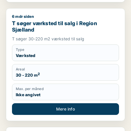
6 mdr siden
T søger værksted til salg i Region Sjælland
T søger værksted til salg i Region
Sjælland
T søger 30-220 m2 værksted til salg
Type
Værksted
Areal
2
30 - 220 m
Max. per måned
Ikke angivet
Mere info