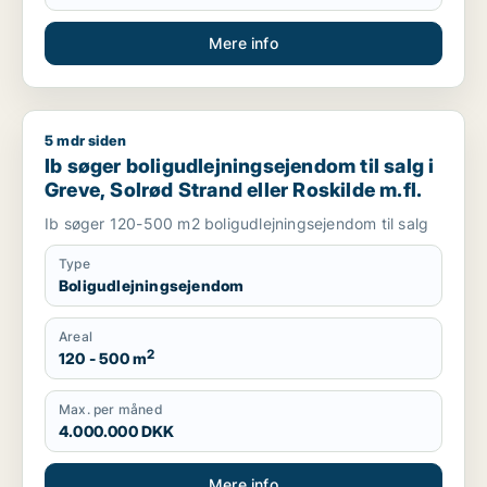
Mere info
5 mdr siden
Ib søger boligudlejningsejendom til salg i Greve, Solrød Stran
Ib søger boligudlejningsejendom til salg i
Greve, Solrød Strand eller Roskilde m.fl.
Ib søger 120-500 m2 boligudlejningsejendom til salg
Type
Boligudlejningsejendom
Areal
2
120 - 500 m
Max. per måned
4.000.000 DKK
Mere info