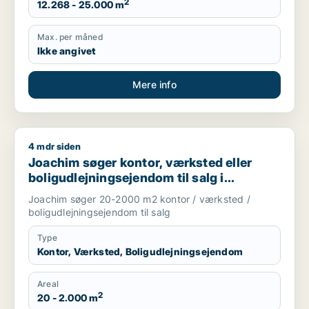
2
12.268 - 25.000 m
Max. per måned
Ikke angivet
Mere info
4 mdr siden
Joachim søger kontor, værksted eller boligudlejningsejendom
Joachim søger kontor, værksted eller
boligudlejningsejendom til salg i
Storkøbenhavn
Joachim søger 20-2000 m2 kontor / værksted /
boligudlejningsejendom til salg
Type
Kontor, Værksted, Boligudlejningsejendom
Areal
2
20 - 2.000 m