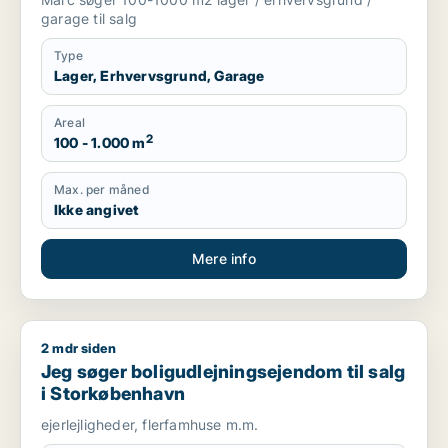
garage til salg
Type
Lager, Erhvervsgrund, Garage
Areal
2
100 - 1.000 m
Max. per måned
Ikke angivet
Mere info
2 mdr siden
Jeg søger boligudlejningsejendom til salg i Storkøbenhavn
Jeg søger boligudlejningsejendom til salg
i Storkøbenhavn
ejerlejligheder, flerfamhuse m.m.