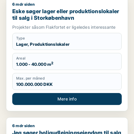
6 mdr siden
Eske søger lager eller produktionslokaler til salg i Storkøbe
Eske søger lager eller produktionslokaler
til salg i Storkøbenhavn
Projekter såsom Flakfortet er ligeledes interessante
Type
Lager, Produktionslokaler
Areal
2
1.000 - 40.000 m
Max. per måned
100.000.000 DKK
Mere info
6 mdr siden
Jeg søger boligudlejningsejendom til salg i Region Sjælland
Jeg søger boligudlejningsejendom til salg