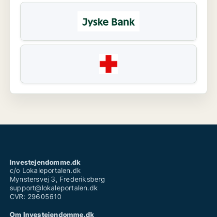
Investejendomme.dk
c/o Lokaleportalen.dk
Mynstersvej 3, Frederiksberg
support@lokaleportalen.dk
CVR: 29605610
Om Investejendomme.dk