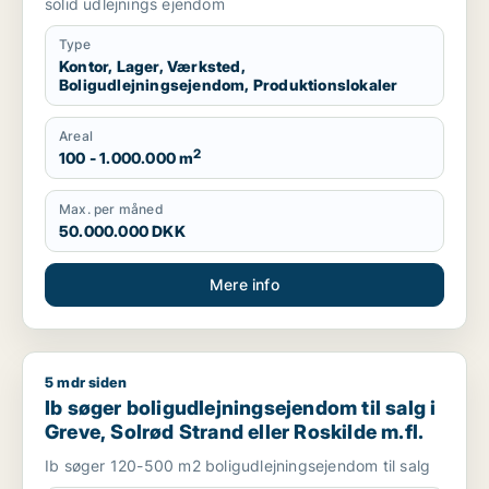
solid udlejnings ejendom
Roskilde eller Holbæk
Type
Kontor, Lager, Værksted,
Boligudlejningsejendom, Produktionslokaler
Areal
2
100 - 1.000.000 m
Max. per måned
50.000.000 DKK
Mere info
5 mdr siden
Ib søger boligudlejningsejendom til salg i Greve, Solrød Stran
Ib søger boligudlejningsejendom til salg i
Greve, Solrød Strand eller Roskilde m.fl.
Ib søger 120-500 m2 boligudlejningsejendom til salg