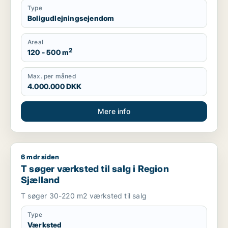
Type
Boligudlejningsejendom
Areal
2
120 - 500 m
Max. per måned
4.000.000 DKK
Mere info
6 mdr siden
T søger værksted til salg i Region Sjælland
T søger værksted til salg i Region
Sjælland
T søger 30-220 m2 værksted til salg
Type
Værksted