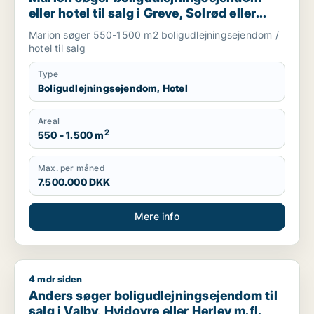
eller hotel til salg i Greve, Solrød eller
Roskilde m.fl.
Marion søger 550-1500 m2 boligudlejningsejendom /
hotel til salg
Type
Boligudlejningsejendom, Hotel
Areal
2
550 - 1.500 m
Max. per måned
7.500.000 DKK
Mere info
4 mdr siden
Anders søger boligudlejningsejendom til salg i Valby, Hvidovre
Anders søger boligudlejningsejendom til
salg i Valby, Hvidovre eller Herlev m.fl.