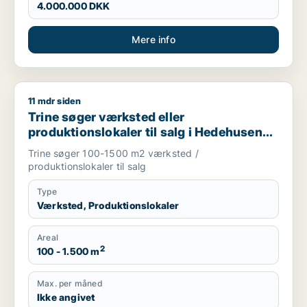
4.000.000 DKK
Mere info
11 mdr siden
Trine søger værksted eller produktionslokaler til salg i Hede
Trine søger værksted eller
produktionslokaler til salg i Hedehusene,
Greve eller Ølstykke m.fl.
Trine søger 100-1500 m2 værksted /
produktionslokaler til salg
Type
Værksted, Produktionslokaler
Areal
2
100 - 1.500 m
Max. per måned
Ikke angivet