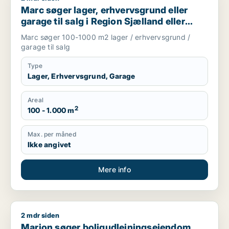
Marc søger lager, erhvervsgrund eller
garage til salg i Region Sjælland eller
Nordsjælland
Marc søger 100-1000 m2 lager / erhvervsgrund /
garage til salg
Type
Lager, Erhvervsgrund, Garage
Areal
2
100 - 1.000 m
Max. per måned
Ikke angivet
Mere info
2 mdr siden
Marion søger boligudlejningsejendom eller hotel til salg i Grev
Marion søger boligudlejningsejendom