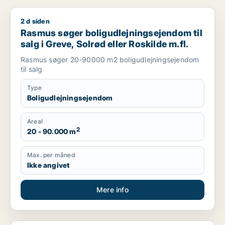
2 d siden
Rasmus søger boligudlejningsejendom til salg i Greve, Solrød 
Rasmus søger boligudlejningsejendom til
salg i Greve, Solrød eller Roskilde m.fl.
Rasmus søger 20-90000 m2 boligudlejningsejendom
til salg
Type
Boligudlejningsejendom
Areal
2
20 - 90.000 m
Max. per måned
Ikke angivet
Mere info