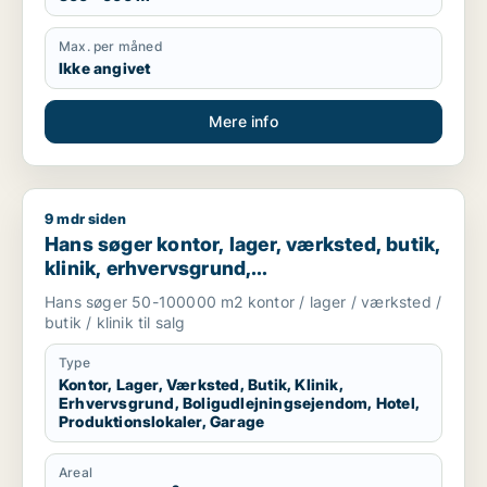
Max. per måned
Ikke angivet
Mere info
9 mdr siden
Hans søger kontor, lager, værksted, butik, klinik, erhvervsgr
Hans søger kontor, lager, værksted, butik,
klinik, erhvervsgrund,
boligudlejningsejendom, hotel,
Hans søger 50-100000 m2 kontor / lager / værksted /
produktionslokaler eller garage til salg i
butik / klinik til salg
Region Sjælland
Type
Kontor, Lager, Værksted, Butik, Klinik,
Erhvervsgrund, Boligudlejningsejendom, Hotel,
Produktionslokaler, Garage
Areal