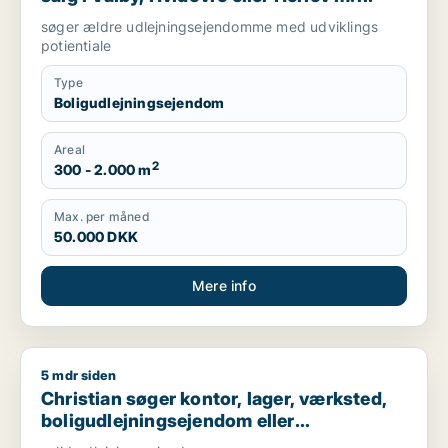
søger ældre udlejningsejendomme med udviklings
potientiale
Type
Boligudlejningsejendom
Areal
2
300 - 2.000 m
Max. per måned
50.000 DKK
Mere info
5 mdr siden
Christian søger kontor, lager, værksted, boligudlejningsejend
Christian søger kontor, lager, værksted,
boligudlejningsejendom eller
produktionslokaler til salg i Nordsjælland,