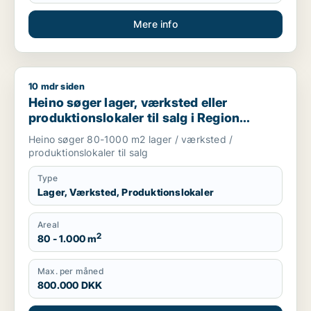
Mere info
10 mdr siden
Heino søger lager, værksted eller produktionslokaler til salg
Heino søger lager, værksted eller
produktionslokaler til salg i Region
Sjælland
Heino søger 80-1000 m2 lager / værksted /
produktionslokaler til salg
Type
Lager, Værksted, Produktionslokaler
Areal
2
80 - 1.000 m
Max. per måned
800.000 DKK