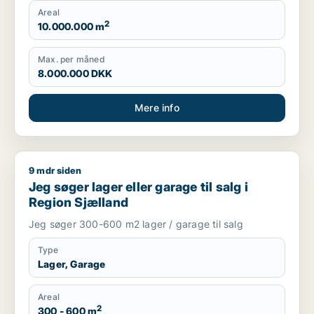
Areal
2
10.000.000 m
Max. per måned
8.000.000 DKK
Mere info
9 mdr siden
Jeg søger lager eller garage til salg i Region Sjælland
Jeg søger lager eller garage til salg i
Region Sjælland
Jeg søger 300-600 m2 lager / garage til salg
Type
Lager, Garage
Areal
2
300 - 600 m