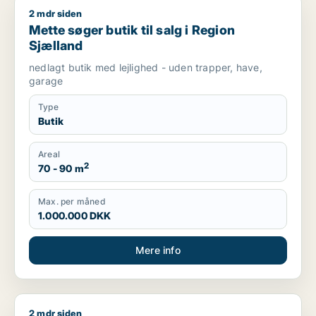
2 mdr siden
Mette søger butik til salg i Region Sjælland
Mette søger butik til salg i Region
Sjælland
nedlagt butik med lejlighed - uden trapper, have,
garage
Type
Butik
Areal
2
70 - 90 m
Max. per måned
1.000.000 DKK
Mere info
2 mdr siden
Marc søger lager, erhvervsgrund eller garage til salg i Regio