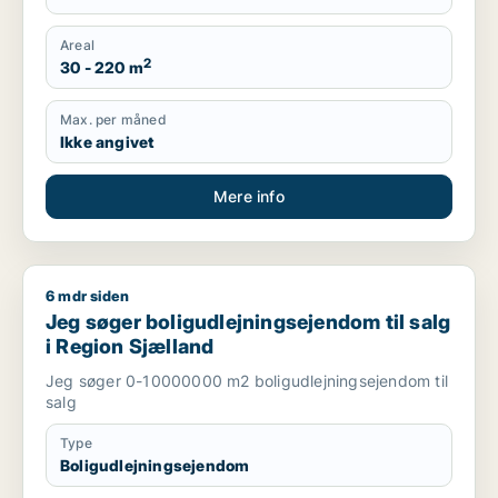
Areal
2
30 - 220 m
Max. per måned
Ikke angivet
Mere info
6 mdr siden
Jeg søger boligudlejningsejendom til salg i Region Sjælland
Jeg søger boligudlejningsejendom til salg
i Region Sjælland
Jeg søger 0-10000000 m2 boligudlejningsejendom til
salg
Type
Boligudlejningsejendom