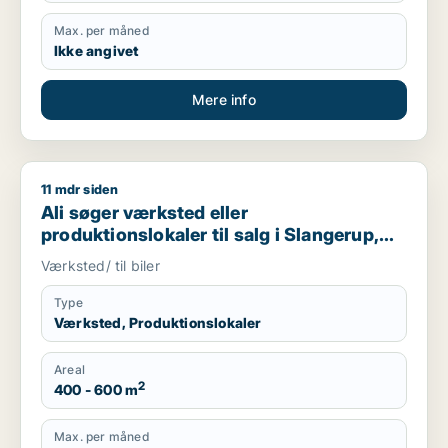
Max. per måned
Ikke angivet
Mere info
11 mdr siden
Ali søger værksted eller produktionslokaler til salg i Slanger
Ali søger værksted eller
produktionslokaler til salg i Slangerup,
Frederikssund eller Ølstykke m.fl.
Værksted/ til biler
Type
Værksted, Produktionslokaler
Areal
2
400 - 600 m
Max. per måned