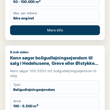
2
50 - 100.000 m
Max. per måned
Ikke angivet
Mere info
8 mdr siden
Kenn søger boligudlejningsejendom til salg i Hedehusene, Gre
Kenn søger boligudlejningsejendom til
salg i Hedehusene, Greve eller Ølstykke
m.fl.
Kenn søger 100-5500 m2 boligudlejningsejendom til
salg
Type
Boligudlejningsejendom
Areal
2
100 - 5.500 m