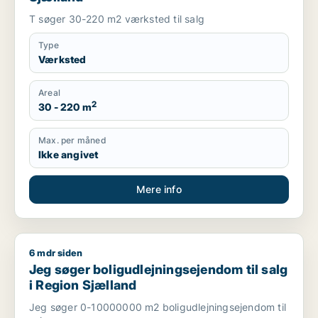
T søger 30-220 m2 værksted til salg
Type
Værksted
Areal
2
30 - 220 m
Max. per måned
Ikke angivet
Mere info
6 mdr siden
Jeg søger boligudlejningsejendom til salg i Region Sjælland
Jeg søger boligudlejningsejendom til salg
i Region Sjælland
Jeg søger 0-10000000 m2 boligudlejningsejendom til