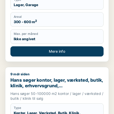
Lager, Garage
Areal
2
300 - 600 m
Max. per måned
Ikke angivet
Mere info
9 mdr siden
Hans søger kontor, lager, værksted, butik, klinik, erhvervsgr
Hans søger kontor, lager, værksted, butik,
klinik, erhvervsgrund,
boligudlejningsejendom, hotel,
Hans søger 50-100000 m2 kontor / lager / værksted /
produktionslokaler eller garage til salg i
butik / klinik til salg
Region Sjælland
Type
Kontor, Lager, Værksted, Butik, Klinik,