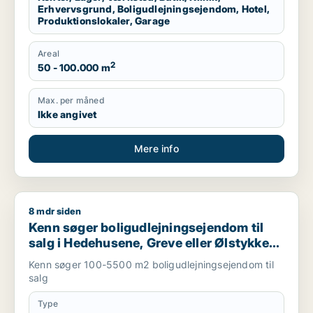
Erhvervsgrund, Boligudlejningsejendom, Hotel,
Produktionslokaler, Garage
Areal
2
50 - 100.000 m
Max. per måned
Ikke angivet
Mere info
8 mdr siden
Kenn søger boligudlejningsejendom til salg i Hedehusene, Gre
Kenn søger boligudlejningsejendom til
salg i Hedehusene, Greve eller Ølstykke
m.fl.
Kenn søger 100-5500 m2 boligudlejningsejendom til
salg
Type