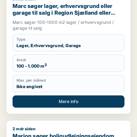
Marc søger lager, erhvervsgrund eller
garage til salg i Region Sjælland eller
Nordsjælland
Marc søger 100-1000 m2 lager / erhvervsgrund /
garage til salg
Type
Lager, Erhvervsgrund, Garage
Areal
2
100 - 1.000 m
Max. per måned
Ikke angivet
Mere info
2 mdr siden
Marion søger boligudlejningsejendom eller hotel til salg i Grev
Marion søger boligudlejningsejendom