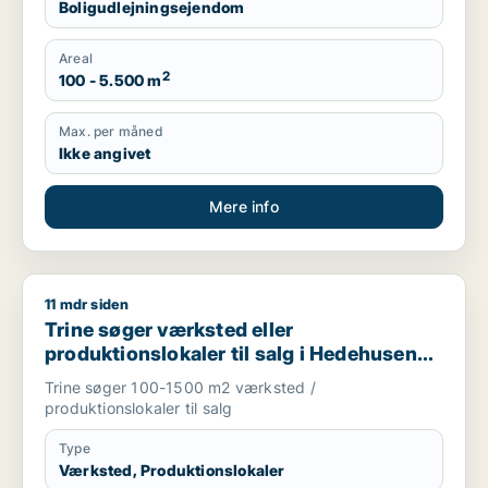
Boligudlejningsejendom
Areal
2
100 - 5.500 m
Max. per måned
Ikke angivet
Mere info
11 mdr siden
Trine søger værksted eller produktionslokaler til salg i Hede
Trine søger værksted eller
produktionslokaler til salg i Hedehusene,
Greve eller Ølstykke m.fl.
Trine søger 100-1500 m2 værksted /
produktionslokaler til salg
Type
Værksted, Produktionslokaler