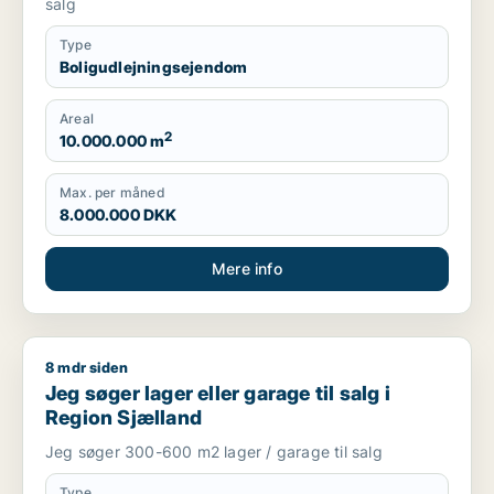
salg
Type
Boligudlejningsejendom
Areal
2
10.000.000 m
Max. per måned
8.000.000 DKK
Mere info
8 mdr siden
Jeg søger lager eller garage til salg i Region Sjælland
Jeg søger lager eller garage til salg i
Region Sjælland
Jeg søger 300-600 m2 lager / garage til salg
Type