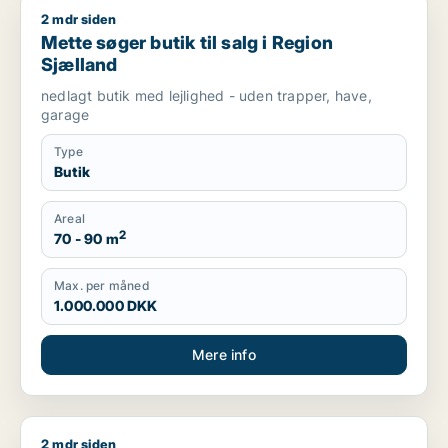
2 mdr siden
Mette søger butik til salg i Region Sjælland
Mette søger butik til salg i Region
Sjælland
nedlagt butik med lejlighed - uden trapper, have,
garage
Type
Butik
Areal
2
70 - 90 m
Max. per måned
1.000.000 DKK
Mere info
2 mdr siden
Marc søger lager, erhvervsgrund eller garage til salg i Regio