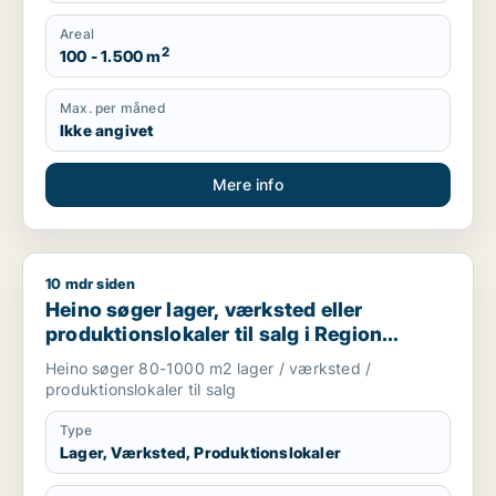
Areal
2
100 - 1.500 m
Max. per måned
Ikke angivet
Mere info
10 mdr siden
Heino søger lager, værksted eller produktionslokaler til salg
Heino søger lager, værksted eller
produktionslokaler til salg i Region
Sjælland
Heino søger 80-1000 m2 lager / værksted /
produktionslokaler til salg
Type
Lager, Værksted, Produktionslokaler