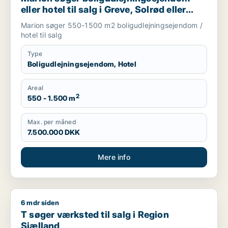
eller hotel til salg i Greve, Solrød eller
Roskilde m.fl.
Marion søger 550-1500 m2 boligudlejningsejendom /
hotel til salg
Type
Boligudlejningsejendom, Hotel
Areal
2
550 - 1.500 m
Max. per måned
7.500.000 DKK
Mere info
6 mdr siden
T søger værksted til salg i Region Sjælland
T søger værksted til salg i Region
Sjælland