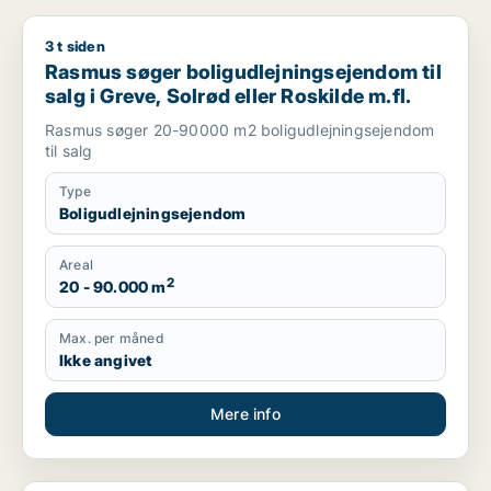
3 t siden
Rasmus søger boligudlejningsejendom til salg i Greve, Solrød 
Rasmus søger boligudlejningsejendom til
salg i Greve, Solrød eller Roskilde m.fl.
Rasmus søger 20-90000 m2 boligudlejningsejendom
til salg
Type
Boligudlejningsejendom
Areal
2
20 - 90.000 m
Max. per måned
Ikke angivet
Mere info