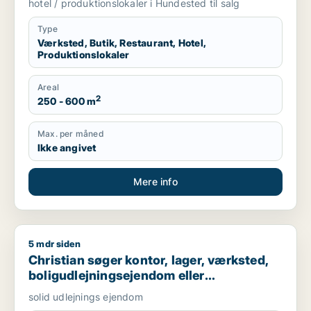
hotel / produktionslokaler i Hundested til salg
Type
Værksted, Butik, Restaurant, Hotel,
Produktionslokaler
Areal
2
250 - 600 m
Max. per måned
Ikke angivet
Mere info
5 mdr siden
Christian søger kontor, lager, værksted, boligudlejningsejend
Christian søger kontor, lager, værksted,
boligudlejningsejendom eller
produktionslokaler til salg i Nordsjælland,
solid udlejnings ejendom
Roskilde eller Holbæk