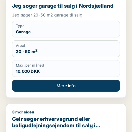
Jeg søger garage til salg i Nordsjælland
Jeg søger 20-50 m2 garage til salg
Type
Garage
Areal
2
20 - 50 m
Max. per måned
10.000 DKK
Mere info
3 mdr siden
Geir søger erhvervsgrund eller boligudlejningsejendom til sa
Geir søger erhvervsgrund eller
boligudlejningsejendom til salg i
Nordsjælland