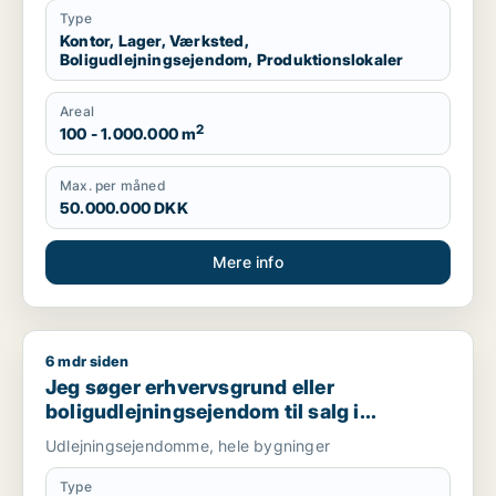
Type
Kontor, Lager, Værksted,
Boligudlejningsejendom, Produktionslokaler
Areal
2
100 - 1.000.000 m
Max. per måned
50.000.000 DKK
Mere info
6 mdr siden
Jeg søger erhvervsgrund eller boligudlejningsejendom til salg i 
Jeg søger erhvervsgrund eller
boligudlejningsejendom til salg i
Helsinge, Tisvildeleje eller Gilleleje m.fl.
Udlejningsejendomme, hele bygninger
Type