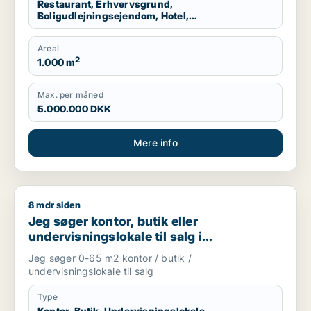
Restaurant, Erhvervsgrund,
Boligudlejningsejendom, Hotel,
Produktionslokaler, Garage
Areal
2
1.000 m
Max. per måned
5.000.000 DKK
Mere info
8 mdr siden
Jeg søger kontor, butik eller undervisningslokale til salg i S
Jeg søger kontor, butik eller
undervisningslokale til salg i
Storkøbenhavn, Nordsjælland eller Fyn
Jeg søger 0-65 m2 kontor / butik /
m.fl.
undervisningslokale til salg
Type
Kontor, Butik, Undervisningslokale