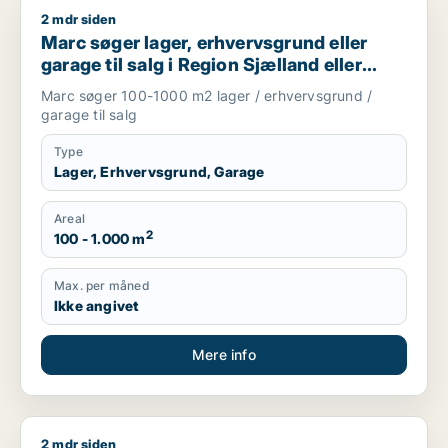
2 mdr siden
Marc søger lager, erhvervsgrund eller garage til salg i Regio
Marc søger lager, erhvervsgrund eller
garage til salg i Region Sjælland eller
Nordsjælland
Marc søger 100-1000 m2 lager / erhvervsgrund /
garage til salg
Type
Lager, Erhvervsgrund, Garage
Areal
2
100 - 1.000 m
Max. per måned
Ikke angivet
Mere info
2 mdr siden
Jeg søger garage til salg i Nordsjælland