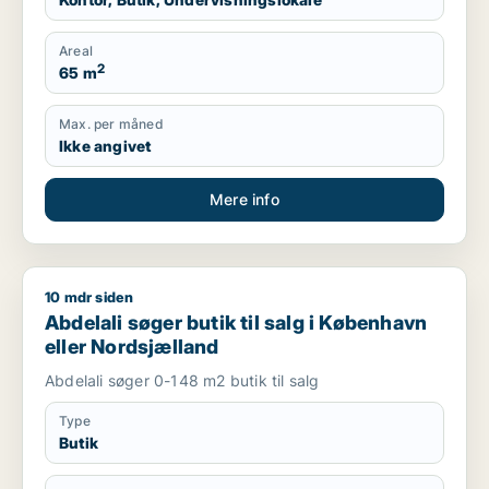
Areal
2
65 m
Max. per måned
Ikke angivet
Mere info
10 mdr siden
Abdelali søger butik til salg i København eller Nordsjælland
Abdelali søger butik til salg i København
eller Nordsjælland
Abdelali søger 0-148 m2 butik til salg
Type
Butik