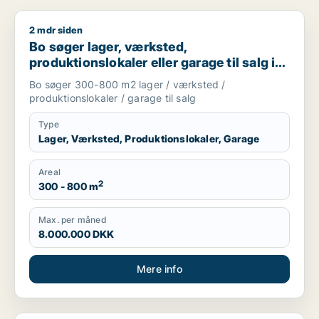
2 mdr siden
Bo søger lager, værksted, produktionslokaler eller garage til
Bo søger lager, værksted,
produktionslokaler eller garage til salg i
Nordsjælland
Bo søger 300-800 m2 lager / værksted /
produktionslokaler / garage til salg
Type
Lager, Værksted, Produktionslokaler, Garage
Areal
2
300 - 800 m
Max. per måned
8.000.000 DKK
Mere info