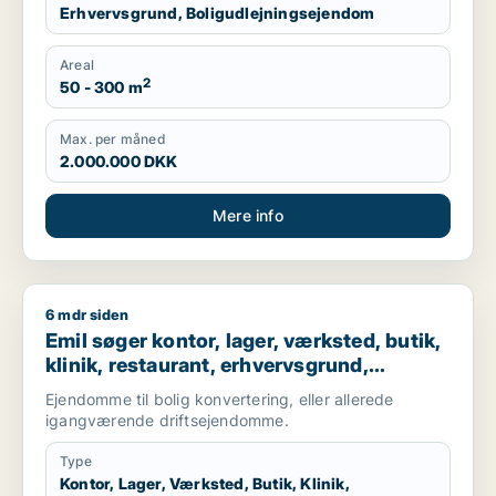
Erhvervsgrund, Boligudlejningsejendom
Areal
2
50 - 300 m
Max. per måned
2.000.000 DKK
Mere info
6 mdr siden
Emil søger kontor, lager, værksted, butik, klinik, restaurant,
Emil søger kontor, lager, værksted, butik,
klinik, restaurant, erhvervsgrund,
boligudlejningsejendom, hotel,
Ejendomme til bolig konvertering, eller allerede
produktionslokaler eller garage til salg i
igangværende driftsejendomme.
Nordsjælland
Type
Kontor, Lager, Værksted, Butik, Klinik,