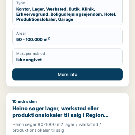
Type
Kontor, Lager, Værksted, Butik, Klinik,
Erhvervsgrund, Boligudlejningsejendom, Hotel,
Produktionslokaler, Garage
Areal
2
50 - 100.000 m
Max. per måned
Ikke angivet
Mere info
10 mdr siden
Heino søger lager, værksted eller produktionslokaler til salg
Heino søger lager, værksted eller
produktionslokaler til salg i Region
Sjælland
Heino søger 80-1000 m2 lager / værksted /
produktionslokaler til salg