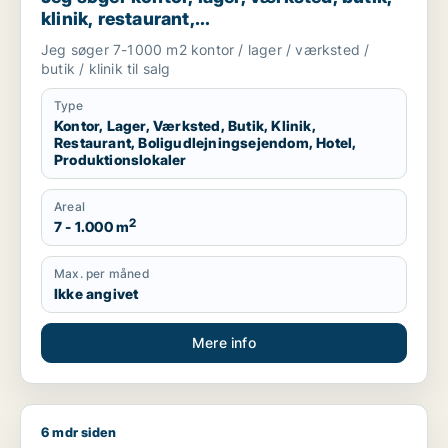
klinik, restaurant,
boligudlejningsejendom, hotel eller
Jeg søger 7-1000 m2 kontor / lager / værksted /
produktionslokaler til salg i Vordingborg,
butik / klinik til salg
Guldborgsund eller Lolland
Type
Kontor, Lager, Værksted, Butik, Klinik,
Restaurant, Boligudlejningsejendom, Hotel,
Produktionslokaler
Areal
2
7 - 1.000 m
Max. per måned
Ikke angivet
Mere info
6 mdr siden
T søger værksted til salg i Region Sjælland