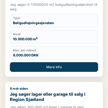
Jeg søger 0-10000000 m2 boligudlejningsejendom til
salg
Type
Boligudlejningsejendom
Areal
2
10.000.000 m
Max. per måned
8.000.000 DKK
Mere info
8 mdr siden
Jeg søger lager eller garage til salg i Region Sjælland
Jeg søger lager eller garage til salg i
Region Sjælland
Jeg søger 300-600 m2 lager / garage til salg