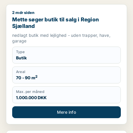
2 mdr siden
Mette søger butik til salg i Region Sjælland
Mette søger butik til salg i Region
Sjælland
nedlagt butik med lejlighed - uden trapper, have,
garage
Type
Butik
Areal
2
70 - 90 m
Max. per måned
1.000.000 DKK
Mere info