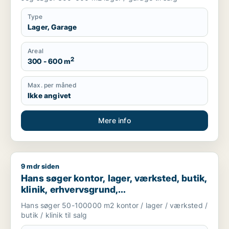
Type
Lager, Garage
Areal
2
300 - 600 m
Max. per måned
Ikke angivet
Mere info
9 mdr siden
Hans søger kontor, lager, værksted, butik, klinik, erhvervsgr
Hans søger kontor, lager, værksted, butik,
klinik, erhvervsgrund,
boligudlejningsejendom, hotel,
Hans søger 50-100000 m2 kontor / lager / værksted /
produktionslokaler eller garage til salg i
butik / klinik til salg
Region Sjælland