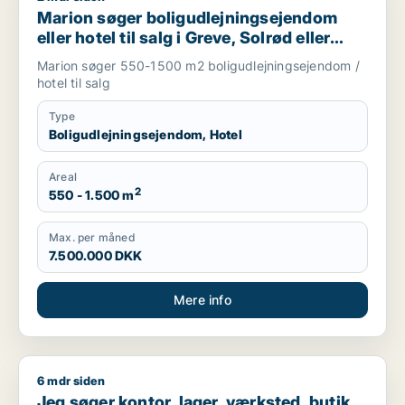
Marion søger boligudlejningsejendom
eller hotel til salg i Greve, Solrød eller
Roskilde m.fl.
Marion søger 550-1500 m2 boligudlejningsejendom /
hotel til salg
Type
Boligudlejningsejendom, Hotel
Areal
2
550 - 1.500 m
Max. per måned
7.500.000 DKK
Mere info
6 mdr siden
Jeg søger kontor, lager, værksted, butik, klinik, restaurant, 
Jeg søger kontor, lager, værksted, butik,