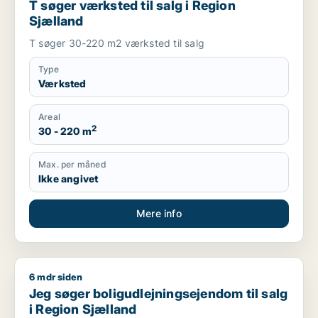
T søger værksted til salg i Region
Sjælland
T søger 30-220 m2 værksted til salg
Type
Værksted
Areal
2
30 - 220 m
Max. per måned
Ikke angivet
Mere info
6 mdr siden
Jeg søger boligudlejningsejendom til salg i Region Sjælland
Jeg søger boligudlejningsejendom til salg
i Region Sjælland