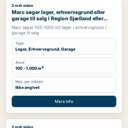
2 mdr siden
Marc søger lager, erhvervsgrund eller garage til salg i Regio
Marc søger lager, erhvervsgrund eller
garage til salg i Region Sjælland eller
Nordsjælland
Marc søger 100-1000 m2 lager / erhvervsgrund /
garage til salg
Type
Lager, Erhvervsgrund, Garage
Areal
2
100 - 1.000 m
Max. per måned
Ikke angivet
Mere info
2 mdr siden
Marion søger boligudlejningsejendom eller hotel til salg i Grev