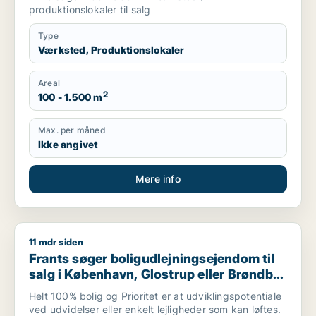
produktionslokaler til salg
Type
Værksted, Produktionslokaler
Areal
2
100 - 1.500 m
Max. per måned
Ikke angivet
Mere info
11 mdr siden
Frants søger boligudlejningsejendom til salg i København, Glo
Frants søger boligudlejningsejendom til
salg i København, Glostrup eller Brøndby
m.fl.
Helt 100% bolig og Prioritet er at udviklingspotentiale
ved udvidelser eller enkelt lejligheder som kan løftes.