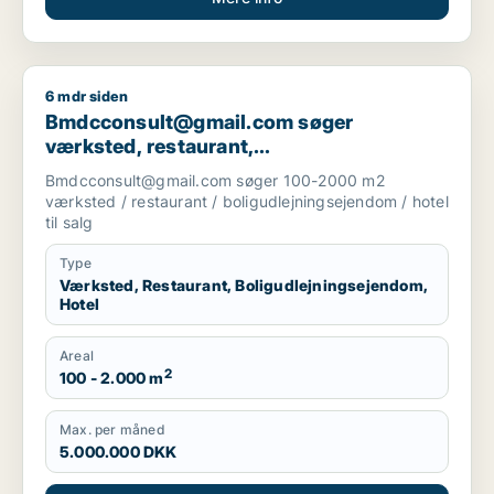
6 mdr siden
Bmdcconsult@gmail.com søger værksted, restaurant, boligudl
Bmdcconsult@gmail.com søger
værksted, restaurant,
boligudlejningsejendom eller hotel til salg
Bmdcconsult@gmail.com søger 100-2000 m2
i Storkøbenhavn
værksted / restaurant / boligudlejningsejendom / hotel
til salg
Type
Værksted, Restaurant, Boligudlejningsejendom,
Hotel
Areal
2
100 - 2.000 m
Max. per måned
5.000.000 DKK