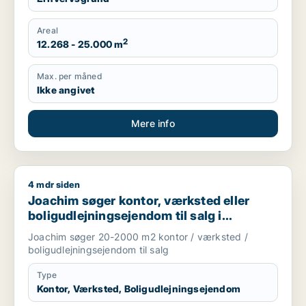
Areal
2
12.268 - 25.000 m
Max. per måned
Ikke angivet
Mere info
4 mdr siden
Joachim søger kontor, værksted eller boligudlejningsejendom
Joachim søger kontor, værksted eller
boligudlejningsejendom til salg i
Storkøbenhavn
Joachim søger 20-2000 m2 kontor / værksted /
boligudlejningsejendom til salg
Type
Kontor, Værksted, Boligudlejningsejendom