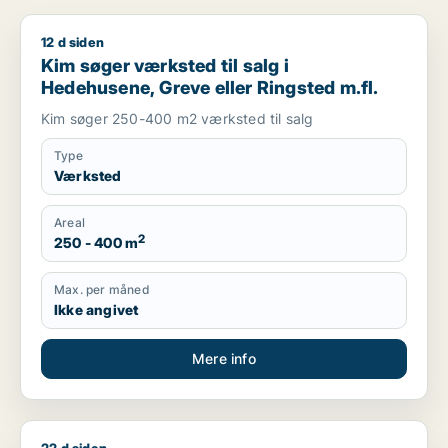
12 d siden
Kim søger værksted til salg i Hedehusene, Greve eller Ringst
Kim søger værksted til salg i
Hedehusene, Greve eller Ringsted m.fl.
Kim søger 250-400 m2 værksted til salg
Type
Værksted
Areal
2
250 - 400 m
Max. per måned
Ikke angivet
Mere info