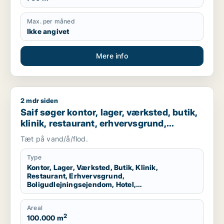
Max. per måned
Ikke angivet
Mere info
2 mdr siden
Saif søger kontor, lager, værksted, butik, klinik, restaurant
Saif søger kontor, lager, værksted, butik,
klinik, restaurant, erhvervsgrund,
boligudlejningsejendom, hotel,
Tæt på vand/å/flod.
produktionslokaler eller garage til salg i
Storkøbenhavn
Type
Kontor, Lager, Værksted, Butik, Klinik,
Restaurant, Erhvervsgrund,
Boligudlejningsejendom, Hotel,
Produktionslokaler, Garage
Areal
2
100.000 m