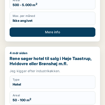
Areal
2
500 - 5.000 m
Max. per måned
Ikke angivet
Mere info
4 mdr siden
Rene søger hotel til salg i Høje Taastrup, Hvidovre eller Brøns
Rene søger hotel til salg i Høje Taastrup,
Hvidovre eller Brønshøj m.fl.
Jeg kigger efter industrikøkken.
Type
Hotel
Areal
2
50 - 100 m