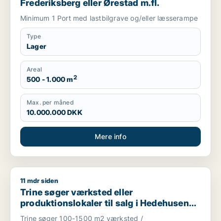
Frederiksberg eller Ørestad m.fl.
Minimum 1 Port med lastbilgrave og/eller læsserampe
Type
Lager
Areal
2
500 - 1.000 m
Max. per måned
10.000.000 DKK
Mere info
11 mdr siden
Trine søger værksted eller produktionslokaler til salg i Hede
Trine søger værksted eller
produktionslokaler til salg i Hedehusene,
Greve eller Ølstykke m.fl.
Trine søger 100-1500 m2 værksted /