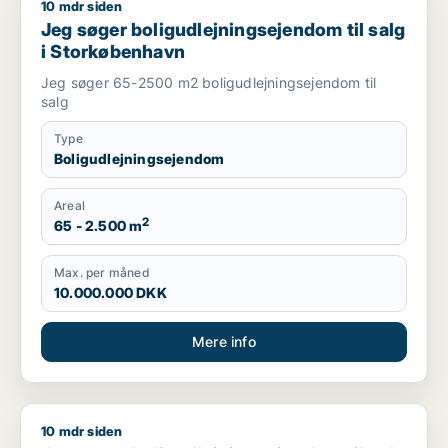
10 mdr siden
Jeg søger boligudlejningsejendom til salg i Storkøbenhavn
Jeg søger boligudlejningsejendom til salg
i Storkøbenhavn
Jeg søger 65-2500 m2 boligudlejningsejendom til
salg
Type
Boligudlejningsejendom
Areal
2
65 - 2.500 m
Max. per måned
10.000.000 DKK
Mere info
10 mdr siden
Jan søger boligudlejningsejendom til salg i Storkøbenhavn