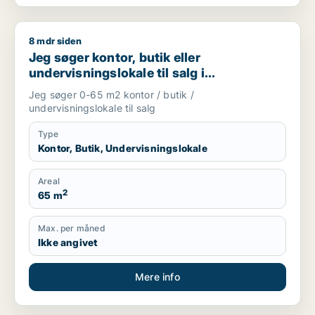
8 mdr siden
Jeg søger kontor, butik eller undervisningslokale til salg i S
Jeg søger kontor, butik eller
undervisningslokale til salg i
Storkøbenhavn, Nordsjælland eller Fyn
Jeg søger 0-65 m2 kontor / butik /
m.fl.
undervisningslokale til salg
Type
Kontor, Butik, Undervisningslokale
Areal
2
65 m
Max. per måned
Ikke angivet
Mere info