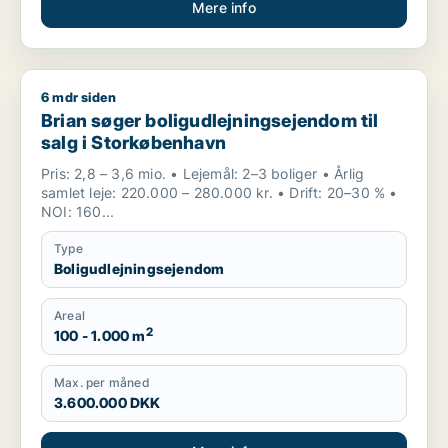
Mere info
6 mdr siden
Brian søger boligudlejningsejendom til salg i Storkøbenhavn
Brian søger boligudlejningsejendom til
salg i Storkøbenhavn
Pris: 2,8 – 3,6 mio. • Lejemål: 2–3 boliger • Årlig
samlet leje: 220.000 – 280.000 kr. • Drift: 20–30 % •
NOI: 160...
Type
Boligudlejningsejendom
Areal
2
100 - 1.000 m
Max. per måned
3.600.000 DKK