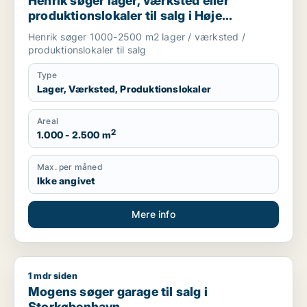
Henrik søger lager, værksted eller
produktionslokaler til salg i Høje
Taastrup, Ishøj eller Greve m.fl.
Henrik søger 1000-2500 m2 lager / værksted /
produktionslokaler til salg
Type
Lager, Værksted, Produktionslokaler
Areal
2
1.000 - 2.500 m
Max. per måned
Ikke angivet
Mere info
1 mdr siden
Mogens søger garage til salg i Storkøbenhavn
Mogens søger garage til salg i
Storkøbenhavn