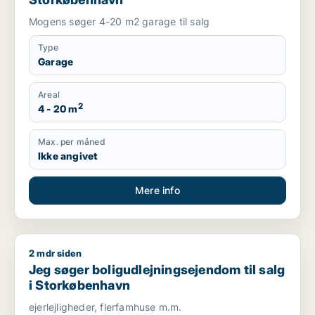
Mogens søger 4-20 m2 garage til salg
Type
Garage
Areal
2
4 - 20 m
Max. per måned
Ikke angivet
Mere info
2 mdr siden
Jeg søger boligudlejningsejendom til salg i Storkøbenhavn
Jeg søger boligudlejningsejendom til salg
i Storkøbenhavn
ejerlejligheder, flerfamhuse m.m.