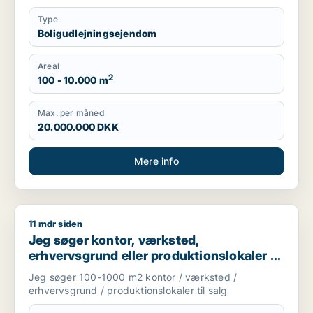
Type
Boligudlejningsejendom
Areal
2
100 - 10.000 m
Max. per måned
20.000.000 DKK
Mere info
11 mdr siden
Jeg søger kontor, værksted, erhvervsgrund eller produktionsl
Jeg søger kontor, værksted,
erhvervsgrund eller produktionslokaler til
salg i Storkøbenhavn
Jeg søger 100-1000 m2 kontor / værksted /
erhvervsgrund / produktionslokaler til salg