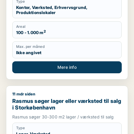
Type
Kontor, Værksted, Erhvervsgrund,
Produktionslokaler
Areal
2
100 - 1.000 m
Max. per måned
Ikke angivet
Mere info
11 mdr siden
Rasmus søger lager eller værksted til salg i Storkøbenhavn
Rasmus søger lager eller værksted til salg
i Storkøbenhavn
Rasmus søger 30-300 m2 lager / værksted til salg
Type
Lager, Værksted