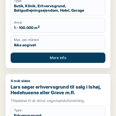
Type
Butik, Klinik, Erhvervsgrund,
Boligudlejningsejendom, Hotel, Garage
Areal
2
1 - 100.000 m
Max. per måned
Ikke angivet
Mere info
4 mdr siden
Lars søger erhvervsgrund til salg i Ishøj, Hedehusene eller G
Lars søger erhvervsgrund til salg i Ishøj,
Hedehusene eller Greve m.fl.
Tilladelse til at drive vognmandsforretning.
Type
Erhvervsgrund