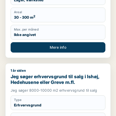
Areal
2
30 - 300 m
Max. per måned
Ikke angivet
Mere info
1 år siden
Jeg søger erhvervsgrund til salg i Ishøj, Hedehusene eller Gr
Jeg søger erhvervsgrund til salg i Ishøj,
Hedehusene eller Greve m.fl.
Jeg søger 8000-10000 m2 erhvervsgrund til salg
Type
Erhvervsgrund