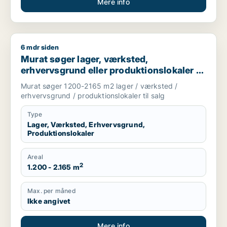
Mere info
6 mdr siden
Murat søger lager, værksted, erhvervsgrund eller produktionsl
Murat søger lager, værksted,
erhvervsgrund eller produktionslokaler til
salg i Albertslund, Vallensbæk eller Høje
Murat søger 1200-2165 m2 lager / værksted /
Taastrup m.fl.
erhvervsgrund / produktionslokaler til salg
Type
Lager, Værksted, Erhvervsgrund,
Produktionslokaler
Areal
2
1.200 - 2.165 m
Max. per måned
Ikke angivet
Mere info