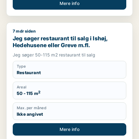
Mere info
7 mdr siden
Jeg søger restaurant til salg i Ishøj, Hedehusene eller Greve 
Jeg søger restaurant til salg i Ishøj,
Hedehusene eller Greve m.fl.
Jeg søger 50-115 m2 restaurant til salg
Type
Restaurant
Areal
2
50 - 115 m
Max. per måned
Ikke angivet
Mere info