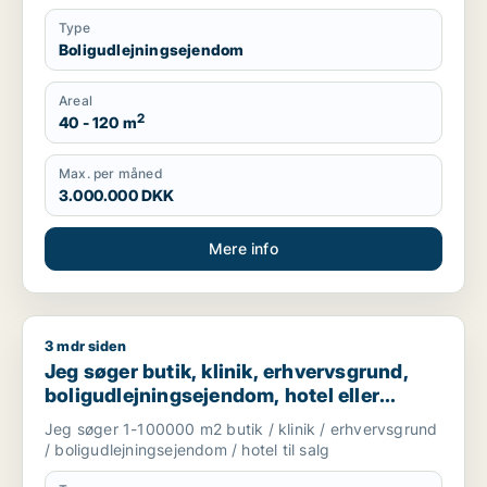
Type
Boligudlejningsejendom
Areal
2
40 - 120 m
Max. per måned
3.000.000 DKK
Mere info
3 mdr siden
Jeg søger butik, klinik, erhvervsgrund, boligudlejningsejendo
Jeg søger butik, klinik, erhvervsgrund,
boligudlejningsejendom, hotel eller
garage til salg i Storkøbenhavn
Jeg søger 1-100000 m2 butik / klinik / erhvervsgrund
/ boligudlejningsejendom / hotel til salg