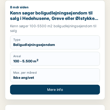
8 mdr siden
Kenn søger boligudlejningsejendom til salg i Hedehusene, Gre
Kenn søger boligudlejningsejendom til
salg i Hedehusene, Greve eller Ølstykke
m.fl.
Kenn søger 100-5500 m2 boligudlejningsejendom til
salg
Type
Boligudlejningsejendom
Areal
2
100 - 5.500 m
Max. per måned
Ikke angivet
Mere info