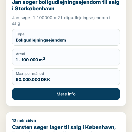
Jan søger boligudlejningsejendom til salg
i Storkøbenhavn
Jan søger 1-100000 m2 boligudlejningsejendom til
salg
Type
Boligudlejningsejendom
Areal
2
1 - 100.000 m
Max. per måned
50.000.000 DKK
Mere info
10 mdr siden
Carsten søger lager til salg i København, Frederiksberg eller
Carsten søger lager til salg i København,