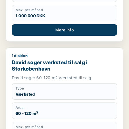
Max. per måned
1.000.000 DKK
Mere info
1 d siden
David søger værksted til salg i Storkøbenhavn
David søger værksted til salg i
Storkøbenhavn
David søger 60-120 m2 værksted til salg
Type
Værksted
Areal
2
60 - 120 m
Max. per måned