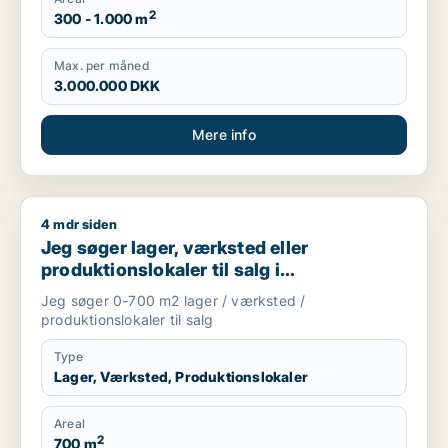
2
300 - 1.000 m
Max. per måned
3.000.000 DKK
Mere info
4 mdr siden
Jeg søger lager, værksted eller produktionslokaler til salg 
Jeg søger lager, værksted eller
produktionslokaler til salg i
Storkøbenhavn
Jeg søger 0-700 m2 lager / værksted /
produktionslokaler til salg
Type
Lager, Værksted, Produktionslokaler
Areal
2
700 m