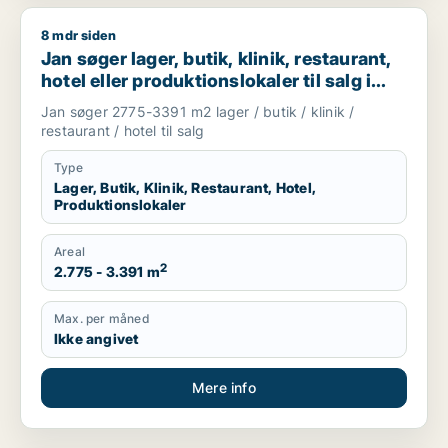
8 mdr siden
Jan søger lager, butik, klinik, restaurant, hotel eller produktio
Jan søger lager, butik, klinik, restaurant,
hotel eller produktionslokaler til salg i
Høje Taastrup, Ishøj eller Greve m.fl.
Jan søger 2775-3391 m2 lager / butik / klinik /
restaurant / hotel til salg
Type
Lager, Butik, Klinik, Restaurant, Hotel,
Produktionslokaler
Areal
2
2.775 - 3.391 m
Max. per måned
Ikke angivet
Mere info