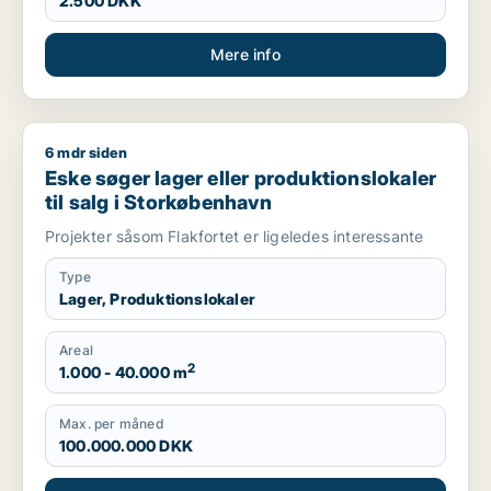
2.500 DKK
Mere info
6 mdr siden
Eske søger lager eller produktionslokaler til salg i Storkøbe
Eske søger lager eller produktionslokaler
til salg i Storkøbenhavn
Projekter såsom Flakfortet er ligeledes interessante
Type
Lager, Produktionslokaler
Areal
2
1.000 - 40.000 m
Max. per måned
100.000.000 DKK