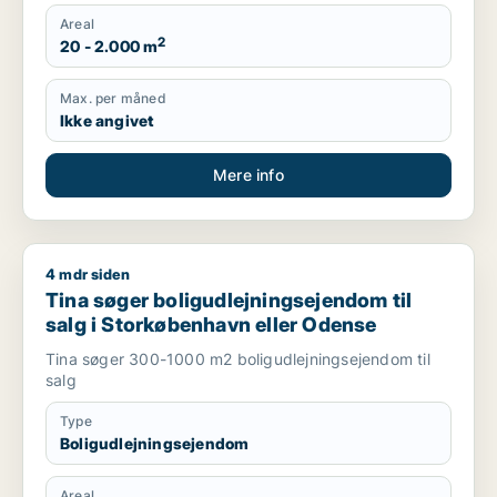
Areal
2
20 - 2.000 m
Max. per måned
Ikke angivet
Mere info
4 mdr siden
Tina søger boligudlejningsejendom til salg i Storkøbenhavn 
Tina søger boligudlejningsejendom til
salg i Storkøbenhavn eller Odense
Tina søger 300-1000 m2 boligudlejningsejendom til
salg
Type
Boligudlejningsejendom
Areal