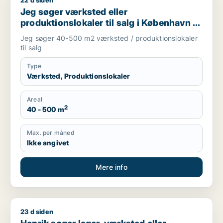
22 d siden
Jeg søger værksted eller produktionslokaler til salg i Københ
Jeg søger værksted eller
produktionslokaler til salg i København K,
Vesterbro eller Frederiksberg m.fl.
Jeg søger 40-500 m2 værksted / produktionslokaler
til salg
Type
Værksted, Produktionslokaler
Areal
2
40 - 500 m
Max. per måned
Ikke angivet
Mere info
23 d siden
Henrik søger lager, værksted eller produktionslokaler til salg 