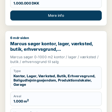
1.000.000 DKK
Mere info
6 mdr siden
Marcus søger kontor, lager, værksted, butik, erhvervsgrund, 
Marcus søger kontor, lager, værksted,
butik, erhvervsgrund,
boligudlejningsejendom,
Marcus søger 0-1000 m2 kontor / lager / værksted /
produktionslokaler eller garage til salg i
butik / erhvervsgrund til salg
Storkøbenhavn
Type
Kontor, Lager, Værksted, Butik, Erhvervsgrund,
Boligudlejningsejendom, Produktionslokaler,
Garage
Areal
2
1.000 m