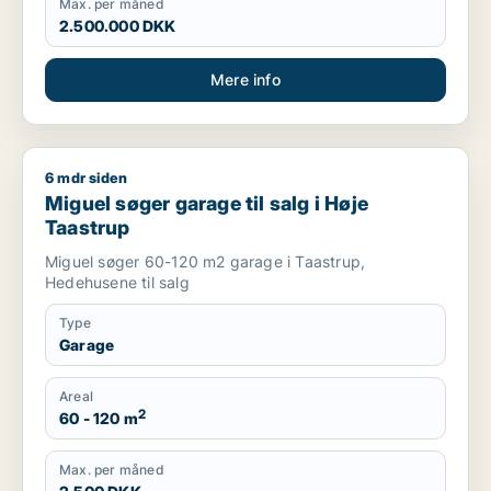
Max. per måned
2.500.000 DKK
Mere info
6 mdr siden
Miguel søger garage til salg i Høje Taastrup
Miguel søger garage til salg i Høje
Taastrup
Miguel søger 60-120 m2 garage i Taastrup,
Hedehusene til salg
Type
Garage
Areal
2
60 - 120 m
Max. per måned