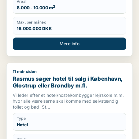
Areal
2
8.000 - 10.000 m
Max. per måned
16.000.000 DKK
Mere info
11 mdr siden
Rasmus søger hotel til salg i København, Glostrup eller Brønd
Rasmus søger hotel til salg i København,
Glostrup eller Brøndby m.fl.
Vi leder efter et hotel/hostel/ombygger lejrskole m.m.
hvor alle værelserne skal komme med selvstændig
toilet og bad. St...
Type
Hotel