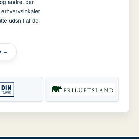
og andre, der
 erhvervslokaler
itte udsnit af de
e →