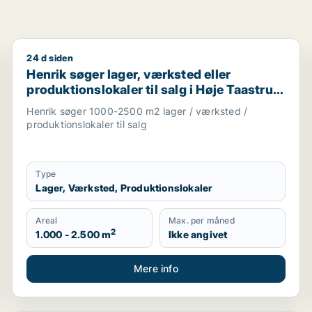
24 d siden
e, Solrød eller Roskilde m.fl.
Henrik søger lager, værksted eller produktionslokaler 
Henrik søger lager, værksted eller
produktionslokaler til salg i Høje Taastrup,
Ishøj eller Greve m.fl.
Henrik søger 1000-2500 m2 lager / værksted /
produktionslokaler til salg
Type
Lager, Værksted, Produktionslokaler
Areal
Max. per måned
2
1.000 - 2.500 m
Ikke angivet
Mere info