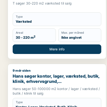
T søger 30-220 m2 værksted til salg
Type
Værksted
Areal
Max. per måned
2
30 - 220 m
Ikke angivet
Mere info
9 mdr siden
Hans søger kontor, lager, værksted, butik, klinik, 
Hans søger kontor, lager, værksted, butik,
klinik, erhvervsgrund,
boligudlejningsejendom, hotel,
Hans søger 50-100000 m2 kontor / lager / værksted /
produktionslokaler eller garage til salg i
butik / klinik til salg
Region Sjælland
Type
Kontor, Lager, Værksted, Butik, Klinik,