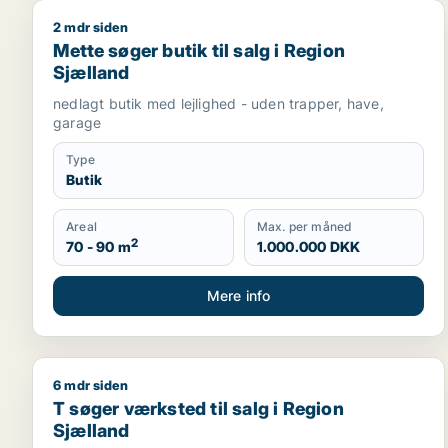
2 mdr siden
Mette søger butik til salg i Region Sjælland
Mette søger butik til salg i Region
Sjælland
nedlagt butik med lejlighed - uden trapper, have,
garage
Type
Butik
Areal
Max. per måned
2
70 - 90 m
1.000.000 DKK
Mere info
6 mdr siden
T søger værksted til salg i Region Sjælland
T søger værksted til salg i Region
Sjælland