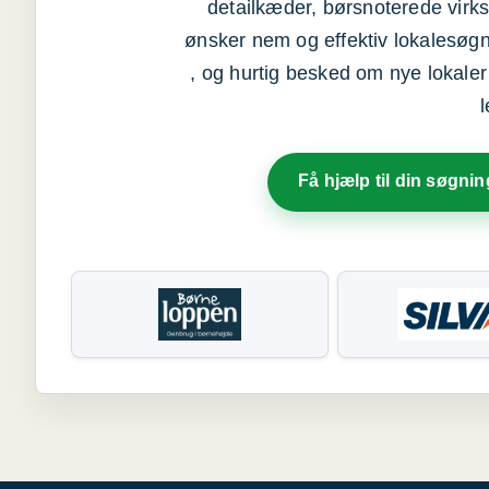
detailkæder, børsnoterede vir
ønsker nem og effektiv lokalesøg
, og hurtig besked om nye lokaler t
Få hjælp til din søgnin