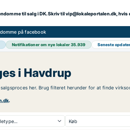
endomme til salg i DK. Skriv til vip@lokaleportalen.dk, hvi
ndomme på facebook
Notifikationer om nye lokaler
35.939
Seneste opdate
es i Havdrup
n salgsproces her. Brug filteret herunder for at finde vir
n.dk
.
etype...
Køb