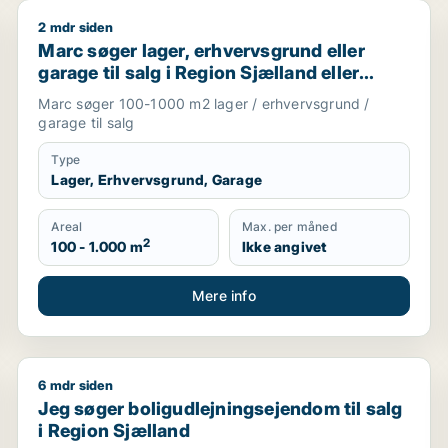
2 mdr siden
Marc søger lager, erhvervsgrund eller garage til salg
Marc søger lager, erhvervsgrund eller
garage til salg i Region Sjælland eller
Nordsjælland
Marc søger 100-1000 m2 lager / erhvervsgrund /
garage til salg
Type
Lager, Erhvervsgrund, Garage
Areal
Max. per måned
2
100 - 1.000 m
Ikke angivet
Mere info
6 mdr siden
Jeg søger boligudlejningsejendom til salg i Region S
Jeg søger boligudlejningsejendom til salg
i Region Sjælland