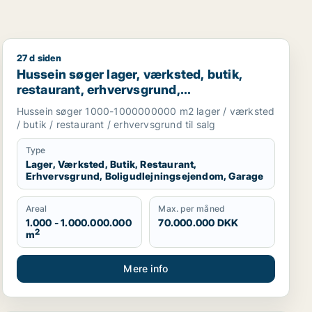
27 d siden
til salg i Høje Taastrup, Ishøj eller Greve m.fl.
Hussein søger lager, værksted, butik, restaurant, erhve
Hussein søger lager, værksted, butik,
restaurant, erhvervsgrund,
boligudlejningsejendom eller garage til
Hussein søger 1000-1000000000 m2 lager / værksted
salg i Greve, Solrød eller Roskilde m.fl.
/ butik / restaurant / erhvervsgrund til salg
Type
Lager, Værksted, Butik, Restaurant,
Erhvervsgrund, Boligudlejningsejendom, Garage
Areal
Max. per måned
1.000 - 1.000.000.000
70.000.000 DKK
2
m
Mere info