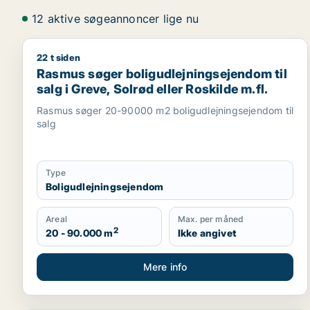
12 aktive søgeannoncer lige nu
22 t siden
Rasmus søger boligudlejningsejendom til salg i Grev
Rasmus søger boligudlejningsejendom til
salg i Greve, Solrød eller Roskilde m.fl.
Rasmus søger 20-90000 m2 boligudlejningsejendom til
salg
Type
Boligudlejningsejendom
Areal
Max. per måned
2
20 - 90.000 m
Ikke angivet
Mere info