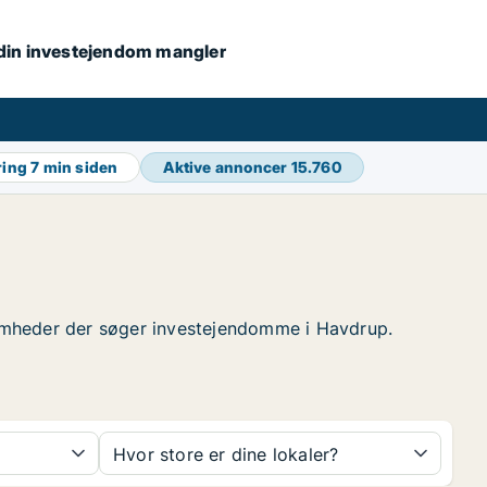
s din investejendom mangler
ring
7 min siden
Aktive annoncer
15.760
ksomheder der søger investejendomme i Havdrup.
Hvor store er dine lokaler?