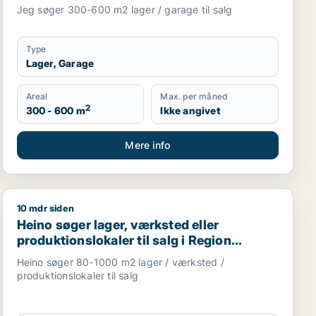
Jeg søger 300-600 m2 lager / garage til salg
Type
Lager, Garage
Areal
Max. per måned
2
300 - 600 m
Ikke angivet
Mere info
10 mdr siden
kaler eller garage til salg i Region Sjælland
ilde, Køge eller Gadstrup m.fl.
Heino søger lager, værksted eller produktionslokaler ti
Heino søger lager, værksted eller
produktionslokaler til salg i Region
Sjælland
Heino søger 80-1000 m2 lager / værksted /
produktionslokaler til salg