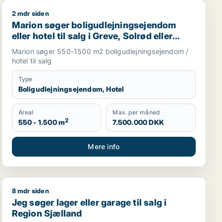
2 mdr siden
 i Region Sjælland eller Nordsjælland
Marion søger boligudlejningsejendom eller hotel til salg
Marion søger boligudlejningsejendom
eller hotel til salg i Greve, Solrød eller
Roskilde m.fl.
Marion søger 550-1500 m2 boligudlejningsejendom /
hotel til salg
Type
Boligudlejningsejendom, Hotel
Areal
Max. per måned
2
550 - 1.500 m
7.500.000 DKK
Mere info
8 mdr siden
jælland
Jeg søger lager eller garage til salg i Region Sjælland
Jeg søger lager eller garage til salg i
Region Sjælland