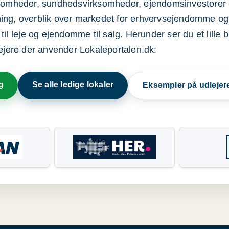
ksomheder, sundhedsvirksomheder, ejendomsinvestorer 
ning, overblik over markedet for erhvervsejendomme og
il leje og ejendomme til salg. Herunder ser du et lille b
lejere der anvender Lokaleportalen.dk:
g
Se alle ledige lokaler
Eksempler på udlejer