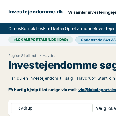
Investejendomme.dk
Vi samler investeringej
Om os
Kontakt os
Find køber
Opret annonce
Investeje
LOKALEPORTALEN.DK I DAG:
Opdaterede 24h
33
Region Sjælland
Havdrup
Investejendomme søg
Har du en investejendom til salg i Havdrup? Start di
Få hurtig hjælp til at sælge via mail:
vip@lokaleportale
Havdrup
Vælg lokal