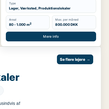
Type
Lager, Værksted, Produktionslokaler
Areal
Max. per måned
2
80 - 1.000 m
800.000 DKK
Mere info
Se flere lejere
→
aler
usindvis af