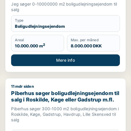
Jeg søger 0-10000000 m2 boligudlejningsejendom til
salg
Type
Boligudlejningsejendom
Areal
Max. per måned
2
10.000.000 m
8.000.000 DKK
Mere info
11 mdr siden
erhvervsgrund, boligudlejningsejendom, hotel, produktionslo
Piberhus søger boligudlejningsejendom til salg i Rosk
Piberhus søger boligudlejningsejendom til
salg i Roskilde, Køge eller Gadstrup m.fl.
Piberhus søger 300-1000 m2 boligudlejningsejendom i
Roskilde, Køge, Gadstrup, Havdrup, Lille Skensved til
salg