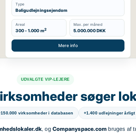
Type
Boligudlejningsejendom
Areal
Max. per måned
2
300 - 1.000 m
5.000.000 DKK
Mere info
UDVALGTE VIP-LEJERE
irksomheder søger lok
+150.000 virksomheder i databasen
+1.400 udlejninger årligt
mhedslokaler.dk
Companyspace.com
, og
bruges af t