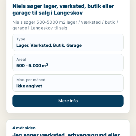
Niels søger lager, værksted, butik eller
garage til salg i Langeskov
Niels søger 500-5000 m2 lager / værksted / butik /
garage i Langeskov til salg
Type
Lager, Værksted, Butik, Garage
Areal
2
500 - 5.000 m
Max. per måned
Ikke angivet
Mere info
4 mdr siden
Jeg søger værksted, erhvervsgrund eller garage til salg i Fy
Jeg søger værksted, erhvervsgrund eller