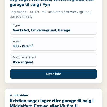
garage til salg i Fyn
Jeg søger 100-120 m2 værksted / erhvervsgrund /
garage til salg
Type
Værksted, Erhvervsgrund, Garage
Areal
2
100 - 120 m
Max. per måned
Ikke angivet
Mere info
4 mdr siden
Kristian søger lager eller garage til salg i Middelfart, Egtved e
Kristian søger lager eller garage til salg i
Middelfart, Egtved eller Viuf m.fl.