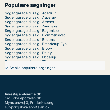
Populære søgninger
Søger garage til salg i Agedrup
Søger garage til salg i Asperup
Søger garage til salg i Assens
Søger garage til salg i Avernakø
Søger garage til salg i Bagenkop
Søger garage til salg i Blommenslyst
Søger garage til salg i Bogense
Søger garage til salg i Brenderup Fyn
Søger garage til salg i Broby
Søger garage til salg i Dalby
Søger garage til salg i Ebberup
Søger garage til salg i Ejby
Søger garage til salg i Ferritslev Fyn
Se alle populære søgninger
Søger garage til salg i Frørup
Søger garage til salg i Faaborg
Søger garage til salg i Gelsted
Søger garage til salg i Gislev
Søger garage til salg i Glamsbjerg
Søger garage til salg i Gudbjerg Sydfyn
Investejendomme.dk
Søger garage til salg i Gudme
c/o Lokaleportalen.dk
Søger garage til salg i Harndrup
Mynstersvej 3, Frederiksberg
Søger garage til salg i Hesselager
support@lokaleportalen.dk