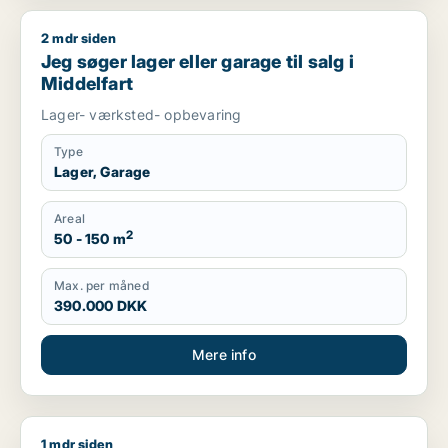
2 mdr siden
Jeg søger lager eller garage til salg i Middelfart
Jeg søger lager eller garage til salg i
Middelfart
Lager- værksted- opbevaring
Type
Lager, Garage
Areal
2
50 - 150 m
Max. per måned
390.000 DKK
Mere info
1 mdr siden
Niels søger lager, værksted, butik eller garage til salg i Lan