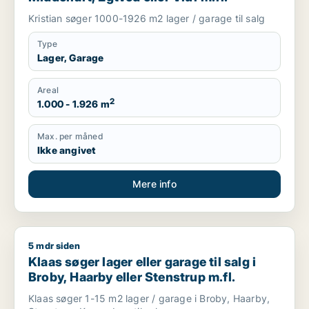
Kristian søger 1000-1926 m2 lager / garage til salg
Type
Lager, Garage
Areal
2
1.000 - 1.926 m
Max. per måned
Ikke angivet
Mere info
5 mdr siden
Klaas søger lager eller garage til salg i Broby, Haarby eller S
Klaas søger lager eller garage til salg i
Broby, Haarby eller Stenstrup m.fl.
Klaas søger 1-15 m2 lager / garage i Broby, Haarby,