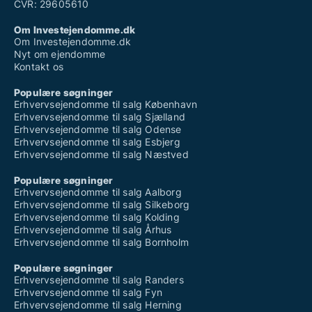
Søger garage til salg i Humble
CVR: 29605610
Søger garage til salg i Haarby
Søger garage til salg i Kerteminde
Om Investejendomme.dk
Søger garage til salg i Kværndrup
Om Investejendomme.dk
Søger garage til salg i Langeskov
Nyt om ejendomme
Søger garage til salg i Lyø
Kontakt os
Søger garage til salg i Marslev
Søger garage til salg i Marstal
Populære søgninger
Søger garage til salg i Martofte
Erhvervsejendomme til salg København
Søger garage til salg i Mesinge
Erhvervsejendomme til salg Sjælland
Søger garage til salg i Middelfart
Erhvervsejendomme til salg Odense
Søger garage til salg i Millinge
Erhvervsejendomme til salg Esbjerg
Søger garage til salg i Morud
Erhvervsejendomme til salg Næstved
Søger garage til salg i Munkebo
Søger garage til salg i Nyborg
Populære søgninger
Søger garage til salg i Nørre Aaby
Erhvervsejendomme til salg Aalborg
Søger garage til salg i Odense C
Erhvervsejendomme til salg Silkeborg
Søger garage til salg i Odense M
Erhvervsejendomme til salg Kolding
Søger garage til salg i Odense N
Erhvervsejendomme til salg Århus
Søger garage til salg i Odense NV
Erhvervsejendomme til salg Bornholm
Søger garage til salg i Odense NØ
Søger garage til salg i Odense S
Populære søgninger
Søger garage til salg i Odense SV
Erhvervsejendomme til salg Randers
Søger garage til salg i Odense SØ
Erhvervsejendomme til salg Fyn
Søger garage til salg i Odense V
Erhvervsejendomme til salg Herning