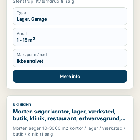
Stenstrup, Kværndrup til salg
Type
Lager, Garage
Areal
2
1 - 15 m
Max. per måned
Ikke angivet
Mere info
6 d siden
Morten søger kontor, lager, værksted, butik, klinik, restaura
Morten søger kontor, lager, værksted,
butik, klinik, restaurant, erhvervsgrund,
boligudlejningsejendom, hotel,
Morten søger 10-3000 m2 kontor / lager / værksted /
produktionslokaler eller garage til salg i
butik / klinik til salg
Odense