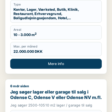
Type
Kontor, Lager, Værksted, Butik, Klinik,
Restaurant, Erhvervsgrund,
Boligudlejningsejendom, Hotel,
Produktionslokaler, Garage
Areal
2
10 - 3.000 m
Max. per måned
22.000.000 DKK
Mere info
6 mdr siden
Jeg søger lager eller garage til salg i Odense C, Odense V e
Jeg søger lager eller garage til salg i
Odense C, Odense V eller Odense NV m.fl.
Jeg søger 2500-10510 m2 lager / garage til salg