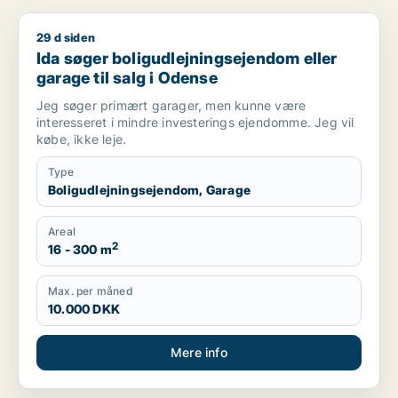
29 d siden
Ida søger boligudlejningsejendom eller garage til salg i Ode
Ida søger boligudlejningsejendom eller
garage til salg i Odense
Jeg søger primært garager, men kunne være
interesseret i mindre investerings ejendomme. Jeg vil
købe, ikke leje.
Type
Boligudlejningsejendom, Garage
Areal
2
16 - 300 m
Max. per måned
10.000 DKK
Mere info