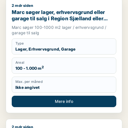
2 mdr siden
Marc søger lager, erhvervsgrund eller garage til salg i Regio
Marc søger lager, erhvervsgrund eller
garage til salg i Region Sjælland eller
Nordsjælland
Marc søger 100-1000 m2 lager / erhvervsgrund /
garage til salg
Type
Lager, Erhvervsgrund, Garage
Areal
2
100 - 1.000 m
Max. per måned
Ikke angivet
Mere info
2 mdr siden
Marion søger boligudlejningsejendom eller hotel til salg i Grev