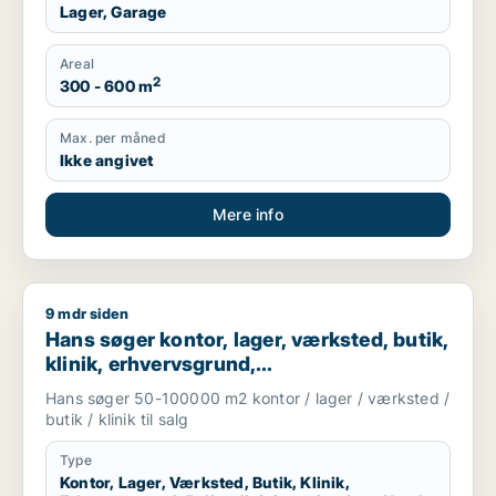
Lager, Garage
Areal
2
300 - 600 m
Max. per måned
Ikke angivet
Mere info
9 mdr siden
Hans søger kontor, lager, værksted, butik, klinik, erhvervsgr
Hans søger kontor, lager, værksted, butik,
klinik, erhvervsgrund,
boligudlejningsejendom, hotel,
Hans søger 50-100000 m2 kontor / lager / værksted /
produktionslokaler eller garage til salg i
butik / klinik til salg
Region Sjælland
Type
Kontor, Lager, Værksted, Butik, Klinik,