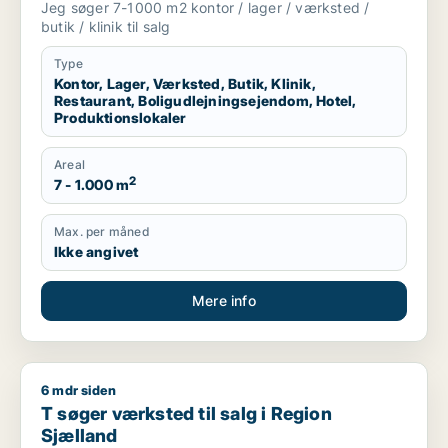
Jeg søger 7-1000 m2 kontor / lager / værksted /
produktionslokaler til salg i Vordingborg,
butik / klinik til salg
Guldborgsund eller Lolland
Type
Kontor, Lager, Værksted, Butik, Klinik,
Restaurant, Boligudlejningsejendom, Hotel,
Produktionslokaler
Areal
2
7 - 1.000 m
Max. per måned
Ikke angivet
Mere info
6 mdr siden
T søger værksted til salg i Region Sjælland
T søger værksted til salg i Region
Sjælland