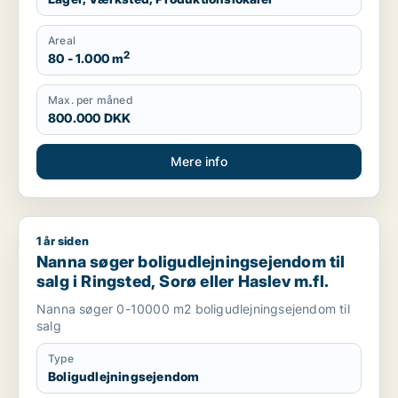
Areal
2
80 - 1.000 m
Max. per måned
800.000 DKK
Mere info
1 år siden
Nanna søger boligudlejningsejendom til salg i Ringsted, Sorø 
Nanna søger boligudlejningsejendom til
salg i Ringsted, Sorø eller Haslev m.fl.
Nanna søger 0-10000 m2 boligudlejningsejendom til
salg
Type
Boligudlejningsejendom