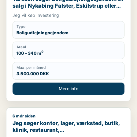
salg i Nykøbing Falster, Eskilstrup eller
Horbelev m.fl.
Jeg vil køb investering
Type
Boligudlejningsejendom
Areal
2
100 - 340 m
Max. per måned
3.500.000 DKK
Mere info
6 mdr siden
Jeg søger kontor, lager, værksted, butik, klinik, restaurant, 
Jeg søger kontor, lager, værksted, butik,
klinik, restaurant,
boligudlejningsejendom, hotel eller