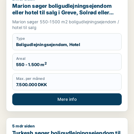
Marion søger boligudlejningsejendom
eller hotel til salg i Greve, Solrød eller
Roskilde m.fl.
Marion søger 550-1500 m2 boligudlejningsejendom /
hotel til salg
Type
Boligudlejningsejendom, Hotel
Areal
2
550 - 1.500 m
Max. per måned
7.500.000 DKK
Mere info
5 mdr siden
Turkesh søger boligudlejningsejendom til salg i Nykøbing Falst
Turkesh søger boligudlejningsejendom til