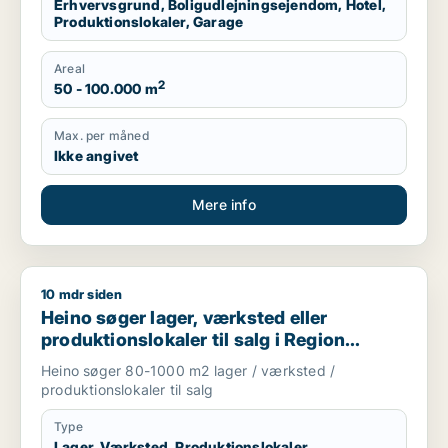
Erhvervsgrund, Boligudlejningsejendom, Hotel,
Produktionslokaler, Garage
Areal
2
50 - 100.000 m
Max. per måned
Ikke angivet
Mere info
10 mdr siden
Heino søger lager, værksted eller produktionslokaler til salg
Heino søger lager, værksted eller
produktionslokaler til salg i Region
Sjælland
Heino søger 80-1000 m2 lager / værksted /
produktionslokaler til salg
Type
Lager, Værksted, Produktionslokaler