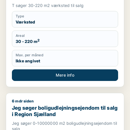
T søger 30-220 m2 værksted til salg
Type
Værksted
Areal
2
30 - 220 m
Max. per måned
Ikke angivet
Mere info
6 mdr siden
Jeg søger boligudlejningsejendom til salg i Region Sjælland
Jeg søger boligudlejningsejendom til salg
i Region Sjælland
Jeg søger 0-10000000 m2 boligudlejningsejendom til
salg