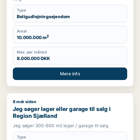
Type
Boligudlejningsejendom
Areal
2
10.000.000 m
Max. per måned
8.000.000 DKK
Mere info
8 mdr siden
Jeg søger lager eller garage til salg i Region Sjælland
Jeg søger lager eller garage til salg i
Region Sjælland
Jeg søger 300-600 m2 lager / garage til salg
Type