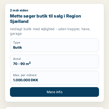
2 mdr siden
Mette søger butik til salg i Region Sjælland
Mette søger butik til salg i Region
Sjælland
nedlagt butik med lejlighed - uden trapper, have,
garage
Type
Butik
Areal
2
70 - 90 m
Max. per måned
1.000.000 DKK
Mere info