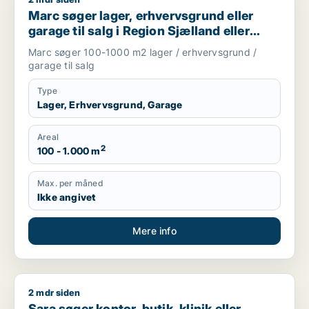
Marc søger lager, erhvervsgrund eller garage til salg i Regio
Marc søger lager, erhvervsgrund eller
garage til salg i Region Sjælland eller
Nordsjælland
Marc søger 100-1000 m2 lager / erhvervsgrund /
garage til salg
Type
Lager, Erhvervsgrund, Garage
Areal
2
100 - 1.000 m
Max. per måned
Ikke angivet
Mere info
2 mdr siden
Sara søger kontor, butik, klinik eller erhvervsgrund til salg i 
Sara søger kontor, butik, klinik eller