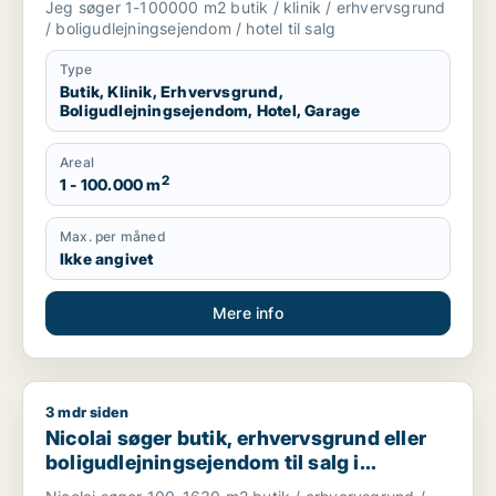
Jeg søger 1-100000 m2 butik / klinik / erhvervsgrund
/ boligudlejningsejendom / hotel til salg
Type
Butik, Klinik, Erhvervsgrund,
Boligudlejningsejendom, Hotel, Garage
Areal
2
1 - 100.000 m
Max. per måned
Ikke angivet
Mere info
3 mdr siden
Nicolai søger butik, erhvervsgrund eller boligudlejningsejen
Nicolai søger butik, erhvervsgrund eller
boligudlejningsejendom til salg i
København K, København S eller Ørestad