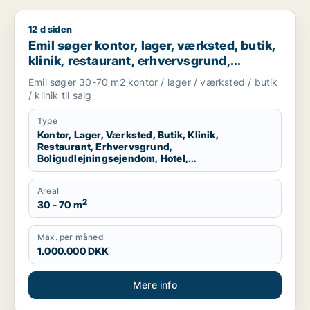
12 d siden
Emil søger kontor, lager, værksted, butik, klinik, restaurant,
Emil søger kontor, lager, værksted, butik,
klinik, restaurant, erhvervsgrund,
boligudlejningsejendom, hotel,
Emil søger 30-70 m2 kontor / lager / værksted / butik
produktionslokaler eller garage til salg i
/ klinik til salg
København K, Vesterbro eller
Frederiksberg m.fl.
Type
Kontor, Lager, Værksted, Butik, Klinik,
Restaurant, Erhvervsgrund,
Boligudlejningsejendom, Hotel,
Produktionslokaler, Garage
Areal
2
30 - 70 m
Max. per måned
1.000.000 DKK
Mere info