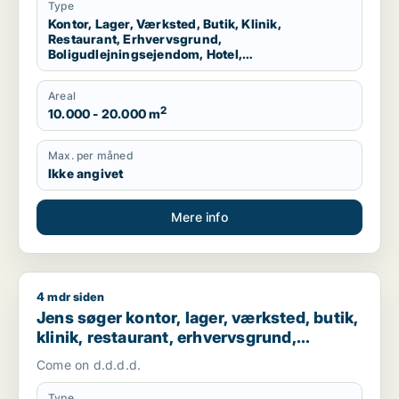
Type
Kontor, Lager, Værksted, Butik, Klinik,
Restaurant, Erhvervsgrund,
Boligudlejningsejendom, Hotel,
Produktionslokaler, Garage
Areal
2
10.000 - 20.000 m
Max. per måned
Ikke angivet
Mere info
4 mdr siden
Jens søger kontor, lager, værksted, butik, klinik, restaurant,
Jens søger kontor, lager, værksted, butik,
klinik, restaurant, erhvervsgrund,
boligudlejningsejendom, hotel,
Come on d.d.d.d.
produktionslokaler eller garage til salg i
Dragør
Type