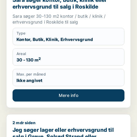
erhvervsgrund til salg i Roskilde
Sara søger 30-130 m2 kontor / butik / klinik /
erhvervsgrund i Roskilde til salg
Type
Kontor, Butik, Klinik, Erhvervsgrund
Areal
2
30 - 130 m
Max. per måned
Ikke angivet
Mere info
2 mdr siden
Jeg søger lager eller erhvervsgrund til salg i Greve, Solrød S
Jeg søger lager eller erhvervsgrund til
salg i Greve, Solrød Strand eller