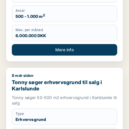
Areal
2
500 - 1.000 m
Max. per måned
6.000.000 DKK
Mere info
8 mdr siden
Tonny søger erhvervsgrund til salg i Karlslunde
Tonny søger erhvervsgrund til salg i
Karlslunde
Tonny søger 50-500 m2 erhvervsgrund i Karlslunde til
salg
Type
Erhvervsgrund