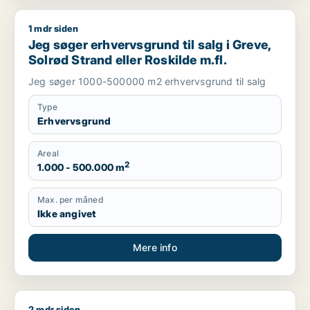
1 mdr siden
Jeg søger erhvervsgrund til salg i Greve, Solrød Strand eller 
Jeg søger erhvervsgrund til salg i Greve,
Solrød Strand eller Roskilde m.fl.
Jeg søger 1000-500000 m2 erhvervsgrund til salg
Type
Erhvervsgrund
Areal
2
1.000 - 500.000 m
Max. per måned
Ikke angivet
Mere info
2 mdr siden