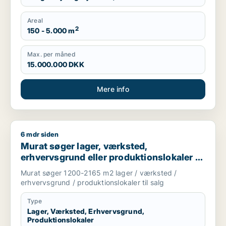
Areal
2
150 - 5.000 m
Max. per måned
15.000.000 DKK
Mere info
6 mdr siden
Murat søger lager, værksted, erhvervsgrund eller produktionsl
Murat søger lager, værksted,
erhvervsgrund eller produktionslokaler til
salg i Albertslund, Vallensbæk eller Høje
Murat søger 1200-2165 m2 lager / værksted /
Taastrup m.fl.
erhvervsgrund / produktionslokaler til salg
Type
Lager, Værksted, Erhvervsgrund,
Produktionslokaler