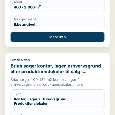
Areal
2
400 - 2.000 m
Max. per måned
Ikke angivet
Mere info
8 mdr siden
Brian søger kontor, lager, erhvervsgrund eller produktionslok
Brian søger kontor, lager, erhvervsgrund
eller produktionslokaler til salg i
København
Brian søger 100-120 m2 kontor / lager /
erhvervsgrund / produktionslokaler til salg
Type
Kontor, Lager, Erhvervsgrund,
Produktionslokaler