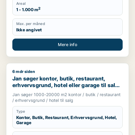
Areal
2
1 - 1.000 m
Max. per måned
Ikke angivet
Mere info
6 mdr siden
Jan søger kontor, butik, restaurant, erhvervsgrund, hotel el
Jan søger kontor, butik, restaurant,
erhvervsgrund, hotel eller garage til salg i
København, Kongens Lyngby eller
Jan søger 1000-20000 m2 kontor / butik / restaurant
Gentofte
/ erhvervsgrund / hotel til salg
Type
Kontor, Butik, Restaurant, Erhvervsgrund, Hotel,
Garage