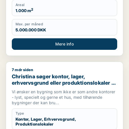
Areal
2
1.000 m
Max. per måned
5.000.000 DKK
Mere info
7 mdr siden
Christina søger kontor, lager, erhvervsgrund eller produktionsl
Christina søger kontor, lager,
erhvervsgrund eller produktionslokaler til
salg i Greve, Solrød Strand eller
Vi ønsker en bygning som ikke er som andre kontorer
Karlslunde m.fl.
- lyst, specielt og gerne et hus, med tilhørende
bygninger der kan bru...
Type
Kontor, Lager, Erhvervsgrund,
Produktionslokaler