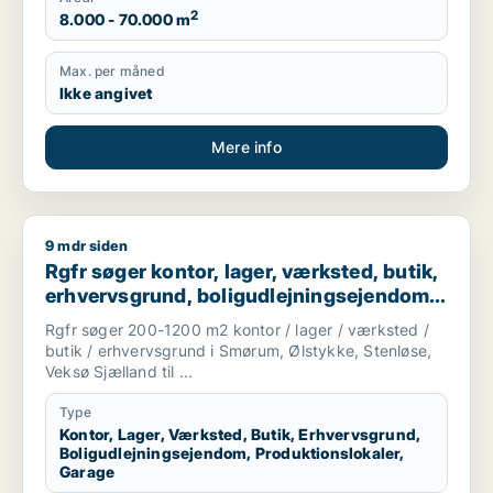
2
8.000 - 70.000 m
Max. per måned
Ikke angivet
Mere info
9 mdr siden
Rgfr søger kontor, lager, værksted, butik, erhvervsgrund, bol
Rgfr søger kontor, lager, værksted, butik,
erhvervsgrund, boligudlejningsejendom,
produktionslokaler eller garage til salg i
Rgfr søger 200-1200 m2 kontor / lager / værksted /
Egedal
butik / erhvervsgrund i Smørum, Ølstykke, Stenløse,
Veksø Sjælland til ...
Type
Kontor, Lager, Værksted, Butik, Erhvervsgrund,
Boligudlejningsejendom, Produktionslokaler,
Garage