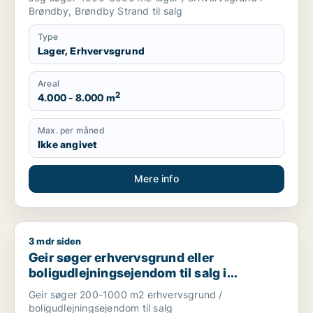
Brøndby, Brøndby Strand til salg
Type
Lager, Erhvervsgrund
Areal
2
4.000 - 8.000 m
Max. per måned
Ikke angivet
Mere info
3 mdr siden
Geir søger erhvervsgrund eller boligudlejningsejendom til sa
Geir søger erhvervsgrund eller
boligudlejningsejendom til salg i
Nordsjælland
Geir søger 200-1000 m2 erhvervsgrund /
boligudlejningsejendom til salg