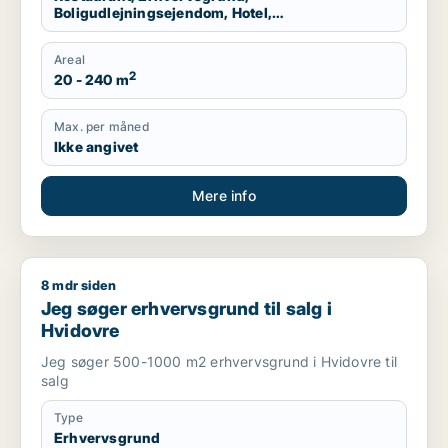
Boligudlejningsejendom, Hotel,
Produktionslokaler, Garage
Areal
2
20 - 240 m
Max. per måned
Ikke angivet
Mere info
8 mdr siden
Jeg søger erhvervsgrund til salg i Hvidovre
Jeg søger erhvervsgrund til salg i
Hvidovre
Jeg søger 500-1000 m2 erhvervsgrund i Hvidovre til
salg
Type
Erhvervsgrund