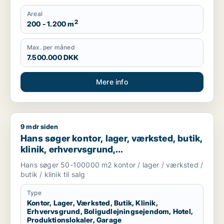
Areal
2
200 - 1.200 m
Max. per måned
7.500.000 DKK
Mere info
9 mdr siden
Hans søger kontor, lager, værksted, butik, klinik, erhvervsgr
Hans søger kontor, lager, værksted, butik,
klinik, erhvervsgrund,
boligudlejningsejendom, hotel,
Hans søger 50-100000 m2 kontor / lager / værksted /
produktionslokaler eller garage til salg i
butik / klinik til salg
Region Sjælland
Type
Kontor, Lager, Værksted, Butik, Klinik,
Erhvervsgrund, Boligudlejningsejendom, Hotel,
Produktionslokaler, Garage