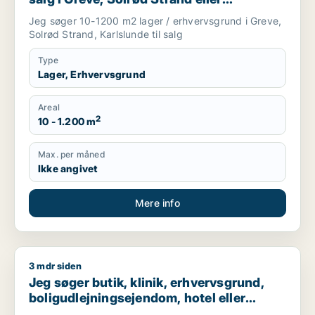
Karlslunde
Jeg søger 10-1200 m2 lager / erhvervsgrund i Greve,
Solrød Strand, Karlslunde til salg
Type
Lager, Erhvervsgrund
Areal
2
10 - 1.200 m
Max. per måned
Ikke angivet
Mere info
3 mdr siden
Jeg søger butik, klinik, erhvervsgrund, boligudlejningsejendo
Jeg søger butik, klinik, erhvervsgrund,
boligudlejningsejendom, hotel eller
garage til salg i Storkøbenhavn