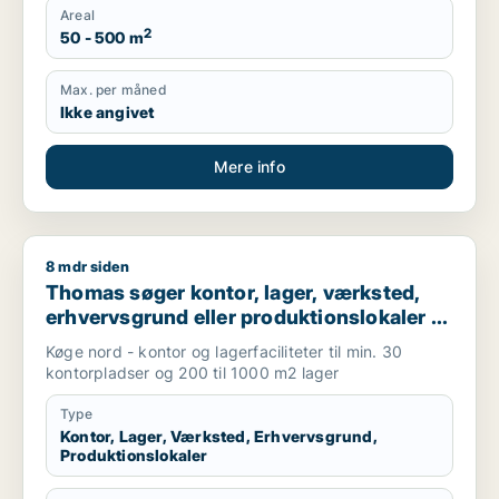
Areal
2
50 - 500 m
Max. per måned
Ikke angivet
Mere info
8 mdr siden
Thomas søger kontor, lager, værksted, erhvervsgrund eller pr
Thomas søger kontor, lager, værksted,
erhvervsgrund eller produktionslokaler til
salg i Køge
Køge nord - kontor og lagerfaciliteter til min. 30
kontorpladser og 200 til 1000 m2 lager
Type
Kontor, Lager, Værksted, Erhvervsgrund,
Produktionslokaler