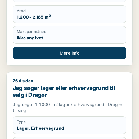
Areal
2
1.200 - 2.165 m
Max. per måned
Ikke angivet
Mere info
26 d siden
Jeg søger lager eller erhvervsgrund til salg i Dragør
Jeg søger lager eller erhvervsgrund til
salg i Dragør
Jeg søger 1-1000 m2 lager / erhvervsgrund i Dragør
til salg
Type
Lager, Erhvervsgrund