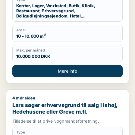
Kontor, Lager, Værksted, Butik, Klinik,
Restaurant, Erhvervsgrund,
Boligudlejningsejendom, Hotel,
Produktionslokaler, Garage
Areal
2
10 - 10.000 m
Max. per måned
10.000.000 DKK
Mere info
4 mdr siden
Lars søger erhvervsgrund til salg i Ishøj, Hedehusene eller G
Lars søger erhvervsgrund til salg i Ishøj,
Hedehusene eller Greve m.fl.
Tilladelse til at drive vognmandsforretning.
Type