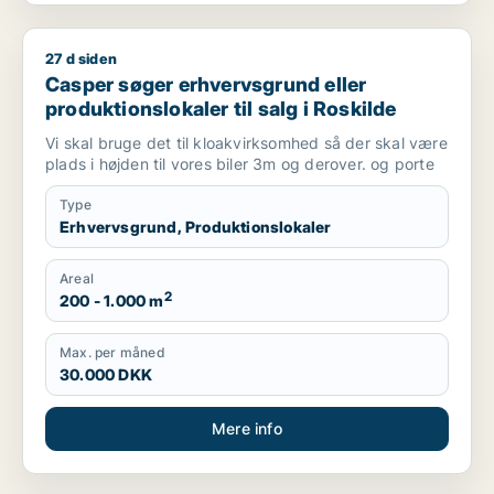
27 d siden
Casper søger erhvervsgrund eller produktionslokaler til salg 
Casper søger erhvervsgrund eller
produktionslokaler til salg i Roskilde
Vi skal bruge det til kloakvirksomhed så der skal være
plads i højden til vores biler 3m og derover. og porte
Type
Erhvervsgrund, Produktionslokaler
Areal
2
200 - 1.000 m
Max. per måned
30.000 DKK
Mere info