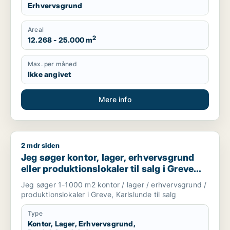
Erhvervsgrund
Areal
2
12.268 - 25.000 m
Max. per måned
Ikke angivet
Mere info
2 mdr siden
Jeg søger kontor, lager, erhvervsgrund eller produktionslokale
Jeg søger kontor, lager, erhvervsgrund
eller produktionslokaler til salg i Greve
eller Karlslunde
Jeg søger 1-1000 m2 kontor / lager / erhvervsgrund /
produktionslokaler i Greve, Karlslunde til salg
Type
Kontor, Lager, Erhvervsgrund,