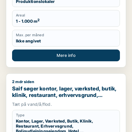
Produktionslokaler
Areal
2
1 - 1.000 m
Max. per måned
Ikke angivet
Mere info
2 mdr siden
Saif søger kontor, lager, værksted, butik, klinik, restaurant
Saif søger kontor, lager, værksted, butik,
klinik, restaurant, erhvervsgrund,
boligudlejningsejendom, hotel,
Tæt på vand/å/flod.
produktionslokaler eller garage til salg i
Storkøbenhavn
Type
Kontor, Lager, Værksted, Butik, Klinik,
Restaurant, Erhvervsgrund,
Boligudlejningsejendom, Hotel,