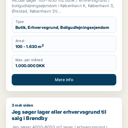
Nicolai søger 100-1630 m2 butik / erhvervsgrund /
m.fl.
boligudlejningsejendom i København K, København S,
Ørestad, København SV...
Type
Butik, Erhvervsgrund, Boligudlejningsejendom
Areal
2
100 - 1.630 m
Max. per måned
1.000.000 DKK
Mere info
3 mdr siden
Jeg søger lager eller erhvervsgrund til salg i Brøndby
Jeg søger lager eller erhvervsgrund til
salg i Brøndby
Jeg søger 4000-8000 m2 lager / erhvervsgrund i