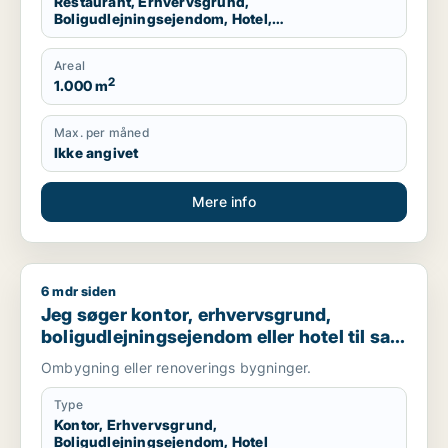
Restaurant, Erhvervsgrund,
Boligudlejningsejendom, Hotel,
Produktionslokaler, Garage
Areal
2
1.000 m
Max. per måned
Ikke angivet
Mere info
6 mdr siden
Jeg søger kontor, erhvervsgrund, boligudlejningsejendom elle
Jeg søger kontor, erhvervsgrund,
boligudlejningsejendom eller hotel til salg
i København K
Ombygning eller renoverings bygninger.
Type
Kontor, Erhvervsgrund,
Boligudlejningsejendom, Hotel