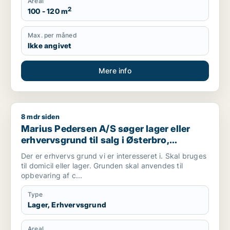
Areal
2
100 - 120 m
Max. per måned
Ikke angivet
Mere info
8 mdr siden
Marius Pedersen A/S søger lager eller erhvervsgrund til salg
Marius Pedersen A/S søger lager eller
erhvervsgrund til salg i Østerbro,
Nordhavn eller København NV m.fl.
Der er erhvervs grund vi er interesseret i. Skal bruges
til domicil eller lager. Grunden skal anvendes til
opbevaring af c...
Type
Lager, Erhvervsgrund
Areal