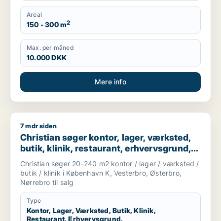
Areal
2
150 - 300 m
Max. per måned
10.000 DKK
Mere info
7 mdr siden
Christian søger kontor, lager, værksted, butik, klinik, restau
Christian søger kontor, lager, værksted,
butik, klinik, restaurant, erhvervsgrund,
boligudlejningsejendom, hotel,
Christian søger 20-240 m2 kontor / lager / værksted /
produktionslokaler eller garage til salg i
butik / klinik i København K, Vesterbro, Østerbro,
København K, Vesterbro eller Østerbro
Nørrebro til salg
m.fl.
Type
Kontor, Lager, Værksted, Butik, Klinik,
Restaurant, Erhvervsgrund,