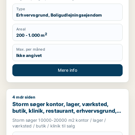
Type
Erhvervsgrund, Boligudlejningsejendom
Areal
2
200 - 1.000 m
Max. per måned
Ikke angivet
Mere info
4 mdr siden
Storm søger kontor, lager, værksted, butik, klinik, restaurant
Storm søger kontor, lager, værksted,
butik, klinik, restaurant, erhvervsgrund,
boligudlejningsejendom, hotel,
Storm søger 10000-20000 m2 kontor / lager /
produktionslokaler eller garage til salg i
værksted / butik / klinik til salg
Vallensbæk, Ballerup eller Allerød m.fl.