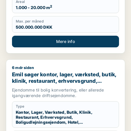
Areal
2
1.000 - 20.000 m
Max. per måned
500.000.000 DKK
Mere info
6 mdr siden
Emil søger kontor, lager, værksted, butik, klinik, restaurant,
Emil søger kontor, lager, værksted, butik,
klinik, restaurant, erhvervsgrund,
boligudlejningsejendom, hotel,
Ejendomme til bolig konvertering, eller allerede
produktionslokaler eller garage til salg i
igangværende driftsejendomme.
Nordsjælland
Type
Kontor, Lager, Værksted, Butik, Klinik,
Restaurant, Erhvervsgrund,
Boligudlejningsejendom, Hotel,
Produktionslokaler, Garage