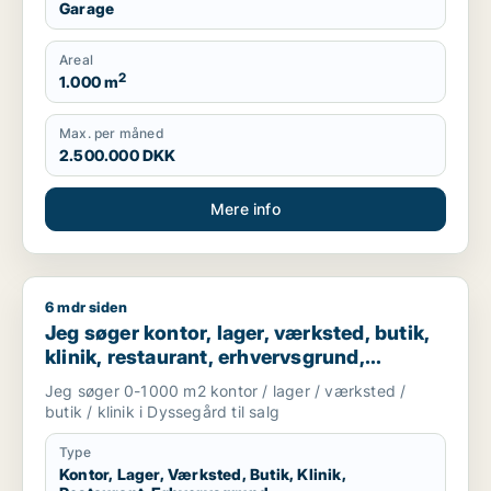
Garage
Areal
2
1.000 m
Max. per måned
2.500.000 DKK
Mere info
6 mdr siden
Jeg søger kontor, lager, værksted, butik, klinik, restaurant,
Jeg søger kontor, lager, værksted, butik,
klinik, restaurant, erhvervsgrund,
boligudlejningsejendom, hotel,
Jeg søger 0-1000 m2 kontor / lager / værksted /
produktionslokaler eller garage til salg i
butik / klinik i Dyssegård til salg
Dyssegård
Type
Kontor, Lager, Værksted, Butik, Klinik,