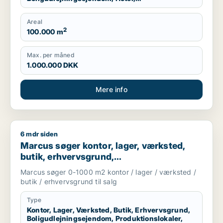
Produktionslokaler, Garage
Areal
2
100.000 m
Max. per måned
1.000.000 DKK
Mere info
6 mdr siden
Marcus søger kontor, lager, værksted, butik, erhvervsgrund, 
Marcus søger kontor, lager, værksted,
butik, erhvervsgrund,
boligudlejningsejendom,
Marcus søger 0-1000 m2 kontor / lager / værksted /
produktionslokaler eller garage til salg i
butik / erhvervsgrund til salg
Storkøbenhavn
Type
Kontor, Lager, Værksted, Butik, Erhvervsgrund,
Boligudlejningsejendom, Produktionslokaler,