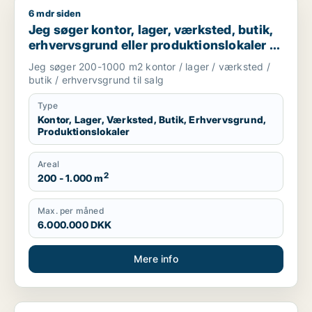
6 mdr siden
Jeg søger kontor, lager, værksted, butik, erhvervsgrund eller
Jeg søger kontor, lager, værksted, butik,
erhvervsgrund eller produktionslokaler til
salg i Odense
Jeg søger 200-1000 m2 kontor / lager / værksted /
butik / erhvervsgrund til salg
Type
Kontor, Lager, Værksted, Butik, Erhvervsgrund,
Produktionslokaler
Areal
2
200 - 1.000 m
Max. per måned
6.000.000 DKK
Mere info