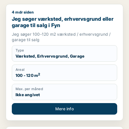
4 mdr siden
Jeg søger værksted, erhvervsgrund eller garage til salg i Fy
Jeg søger værksted, erhvervsgrund eller
garage til salg i Fyn
Jeg søger 100-120 m2 værksted / erhvervsgrund /
garage til salg
Type
Værksted, Erhvervsgrund, Garage
Areal
2
100 - 120 m
Max. per måned
Ikke angivet
Mere info