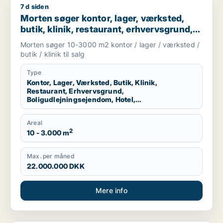
7 d siden
Morten søger kontor, lager, værksted, butik, klinik, restaura
Morten søger kontor, lager, værksted,
butik, klinik, restaurant, erhvervsgrund,
boligudlejningsejendom, hotel,
Morten søger 10-3000 m2 kontor / lager / værksted /
produktionslokaler eller garage til salg i
butik / klinik til salg
Odense
Type
Kontor, Lager, Værksted, Butik, Klinik,
Restaurant, Erhvervsgrund,
Boligudlejningsejendom, Hotel,
Produktionslokaler, Garage
Areal
2
10 - 3.000 m
Max. per måned
22.000.000 DKK
Mere info