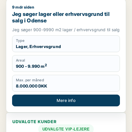
9 mdr siden
Jeg søger lager eller erhvervsgrund til salg i Odense
Jeg søger lager eller erhvervsgrund til
salg i Odense
Jeg søger 900-9990 m2 lager / erhvervsgrund til salg
Type
Lager, Erhvervsgrund
Areal
2
900 - 9.990 m
Max. per måned
8.000.000 DKK
Mere info
UDVALGTE KUNDER
UDVALGTE VIP-LEJERE