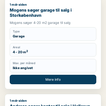
1 mdr siden
Mogens søger garage til salg i Storkøbenhavn
Mogens søger garage til salg i
Storkøbenhavn
Mogens søger 4-20 m2 garage til salg
Type
Garage
Areal
2
4 - 20 m
Max. per måned
Ikke angivet
Mere info
1 mdr siden
Andreas søger kontor til salg i Hellerup eller Charlottenlund