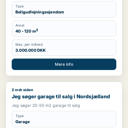
Type
Boligudlejningsejendom
Areal
2
40 - 120 m
Max. per måned
3.000.000 DKK
Mere info
2 mdr siden
Jeg søger garage til salg i Nordsjælland
Jeg søger garage til salg i Nordsjælland
Jeg søger 20-50 m2 garage til salg
Type
Garage