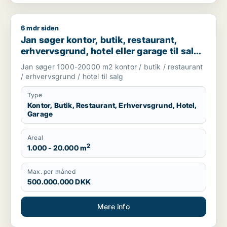
6 mdr siden
Jan søger kontor, butik, restaurant, erhvervsgrund, hotel el
Jan søger kontor, butik, restaurant,
erhvervsgrund, hotel eller garage til salg i
København, Kongens Lyngby eller
Jan søger 1000-20000 m2 kontor / butik / restaurant
Gentofte
/ erhvervsgrund / hotel til salg
Type
Kontor, Butik, Restaurant, Erhvervsgrund, Hotel,
Garage
Areal
2
1.000 - 20.000 m
Max. per måned
500.000.000 DKK
Mere info