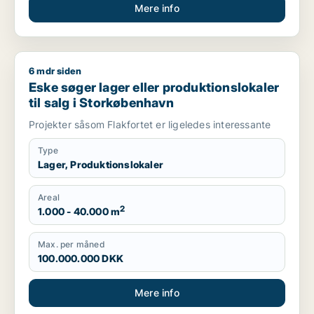
Mere info
6 mdr siden
Eske søger lager eller produktionslokaler til salg i Storkøbe
Eske søger lager eller produktionslokaler
til salg i Storkøbenhavn
Projekter såsom Flakfortet er ligeledes interessante
Type
Lager, Produktionslokaler
Areal
2
1.000 - 40.000 m
Max. per måned
100.000.000 DKK
Mere info