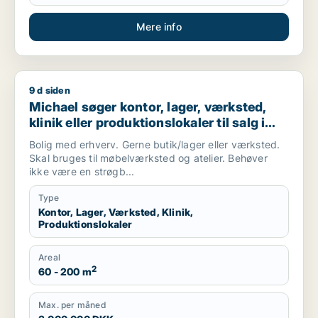
Mere info
9 d siden
Michael søger kontor, lager, værksted, klinik eller produktio
Michael søger kontor, lager, værksted,
klinik eller produktionslokaler til salg i
København, Kongens Lyngby eller
Bolig med erhverv. Gerne butik/lager eller værksted.
Gentofte m.fl.
Skal bruges til møbelværksted og atelier. Behøver
ikke være en strøgb...
Type
Kontor, Lager, Værksted, Klinik,
Produktionslokaler
Areal
2
60 - 200 m
Max. per måned