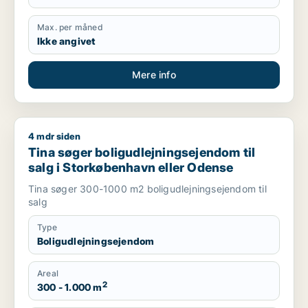
Max. per måned
Ikke angivet
Mere info
4 mdr siden
Tina søger boligudlejningsejendom til salg i Storkøbenhavn 
Tina søger boligudlejningsejendom til
salg i Storkøbenhavn eller Odense
Tina søger 300-1000 m2 boligudlejningsejendom til
salg
Type
Boligudlejningsejendom
Areal
2
300 - 1.000 m