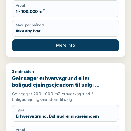
Areal
2
1 - 100.000 m
Max. per måned
Ikke angivet
Mere info
3 mdr siden
Geir søger erhvervsgrund eller boligudlejningsejendom til sa
Geir søger erhvervsgrund eller
boligudlejningsejendom til salg i
Nordsjælland
Geir søger 200-1000 m2 erhvervsgrund /
boligudlejningsejendom til salg
Type
Erhvervsgrund, Boligudlejningsejendom
Areal