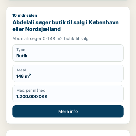
10 mdr siden
Abdelali søger butik til salg i København eller Nordsjælland
Abdelali søger butik til salg i København
eller Nordsjælland
Abdelali søger 0-148 m2 butik til salg
Type
Butik
Areal
2
148 m
Max. per måned
1.200.000 DKK
Mere info