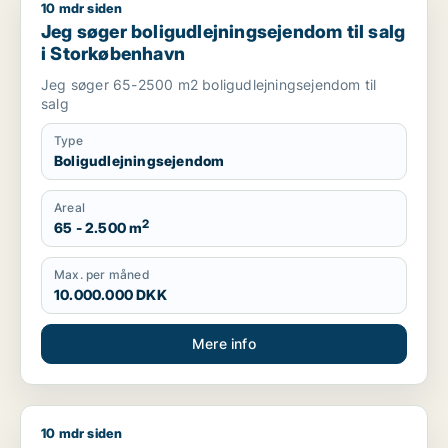
10 mdr siden
Jeg søger boligudlejningsejendom til salg i Storkøbenhavn
Jeg søger boligudlejningsejendom til salg
i Storkøbenhavn
Jeg søger 65-2500 m2 boligudlejningsejendom til
salg
Type
Boligudlejningsejendom
Areal
2
65 - 2.500 m
Max. per måned
10.000.000 DKK
Mere info
10 mdr siden
Jan søger boligudlejningsejendom til salg i Storkøbenhavn