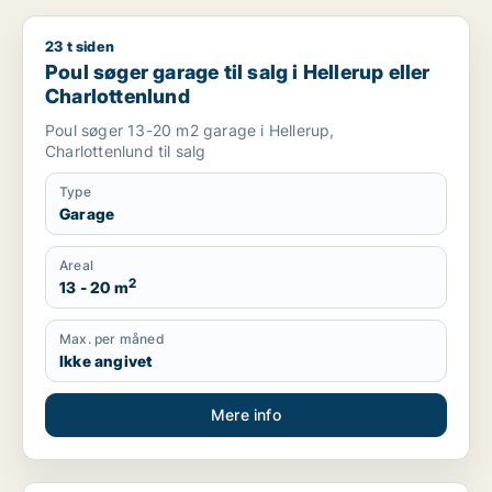
23 t siden
Poul søger garage til salg i Hellerup eller Charlottenlund
Poul søger garage til salg i Hellerup eller
Charlottenlund
Poul søger 13-20 m2 garage i Hellerup,
Charlottenlund til salg
Type
Garage
Areal
2
13 - 20 m
Max. per måned
Ikke angivet
Mere info