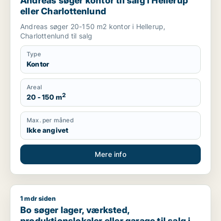
Andreas søger kontor til salg i Hellerup
eller Charlottenlund
Andreas søger 20-150 m2 kontor i Hellerup,
Charlottenlund til salg
Type
Kontor
Areal
2
20 - 150 m
Max. per måned
Ikke angivet
Mere info
1 mdr siden
Bo søger lager, værksted, produktionslokaler eller garage til
Bo søger lager, værksted,
produktionslokaler eller garage til salg i