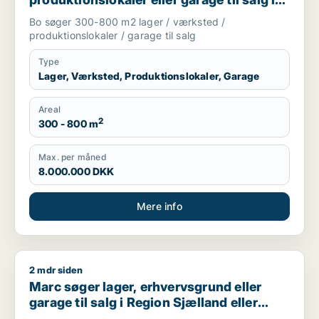
Nordsjælland
Bo søger 300-800 m2 lager / værksted /
produktionslokaler / garage til salg
Type
Lager, Værksted, Produktionslokaler, Garage
Areal
2
300 - 800 m
Max. per måned
8.000.000 DKK
Mere info
2 mdr siden
Marc søger lager, erhvervsgrund eller garage til salg i Regio
Marc søger lager, erhvervsgrund eller
garage til salg i Region Sjælland eller
Nordsjælland