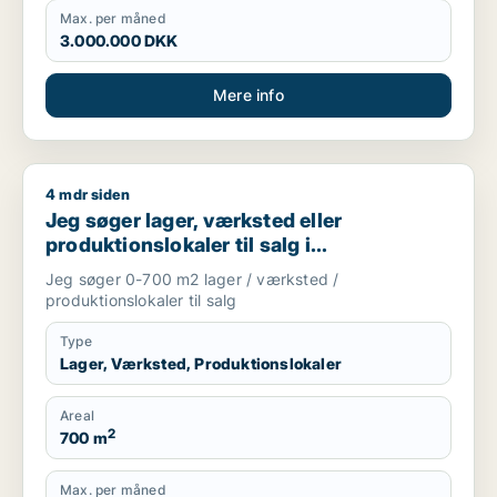
Max. per måned
3.000.000 DKK
Mere info
4 mdr siden
Jeg søger lager, værksted eller produktionslokaler til salg 
Jeg søger lager, værksted eller
produktionslokaler til salg i
Storkøbenhavn
Jeg søger 0-700 m2 lager / værksted /
produktionslokaler til salg
Type
Lager, Værksted, Produktionslokaler
Areal
2
700 m
Max. per måned