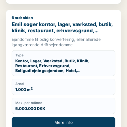
6 mdr siden
Emil søger kontor, lager, værksted, butik, klinik, restaurant,
Emil søger kontor, lager, værksted, butik,
klinik, restaurant, erhvervsgrund,
boligudlejningsejendom, hotel,
Ejendomme til bolig konvertering, eller allerede
produktionslokaler eller garage til salg i
igangværende driftsejendomme.
Nordsjælland
Type
Kontor, Lager, Værksted, Butik, Klinik,
Restaurant, Erhvervsgrund,
Boligudlejningsejendom, Hotel,
Produktionslokaler, Garage
Areal
2
1.000 m
Max. per måned
5.000.000 DKK
Mere info