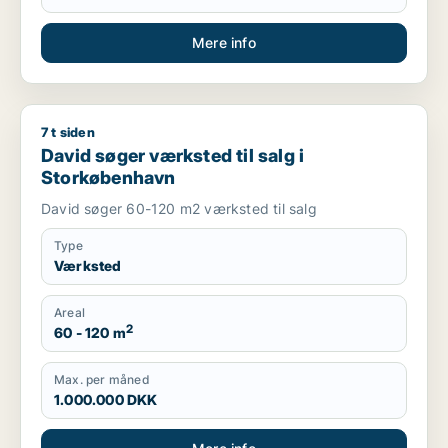
Mere info
7 t siden
David søger værksted til salg i Storkøbenhavn
David søger værksted til salg i
Storkøbenhavn
David søger 60-120 m2 værksted til salg
Type
Værksted
Areal
2
60 - 120 m
Max. per måned
1.000.000 DKK