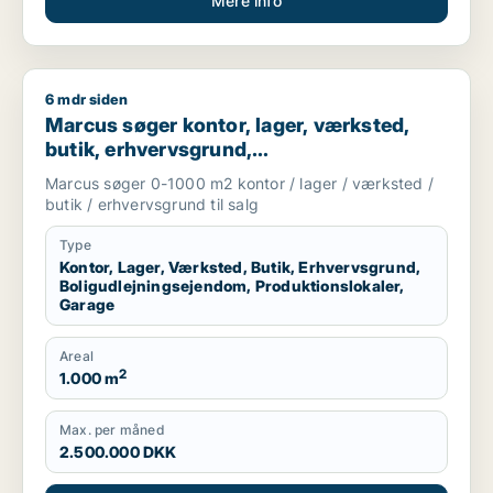
Mere info
6 mdr siden
Marcus søger kontor, lager, værksted, butik, erhvervsgrund, 
Marcus søger kontor, lager, værksted,
butik, erhvervsgrund,
boligudlejningsejendom,
Marcus søger 0-1000 m2 kontor / lager / værksted /
produktionslokaler eller garage til salg i
butik / erhvervsgrund til salg
Storkøbenhavn
Type
Kontor, Lager, Værksted, Butik, Erhvervsgrund,
Boligudlejningsejendom, Produktionslokaler,
Garage
Areal
2
1.000 m
Max. per måned
2.500.000 DKK