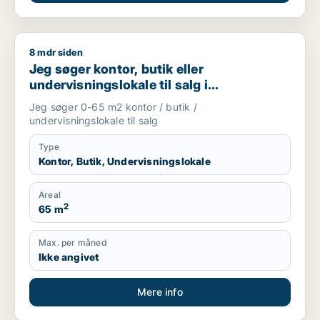
8 mdr siden
Jeg søger kontor, butik eller undervisningslokale til salg i S
Jeg søger kontor, butik eller
undervisningslokale til salg i
Storkøbenhavn, Nordsjælland eller Fyn
Jeg søger 0-65 m2 kontor / butik /
m.fl.
undervisningslokale til salg
Type
Kontor, Butik, Undervisningslokale
Areal
2
65 m
Max. per måned
Ikke angivet
Mere info