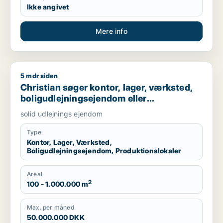
Ikke angivet
Mere info
5 mdr siden
Christian søger kontor, lager, værksted, boligudlejningsejend
Christian søger kontor, lager, værksted,
boligudlejningsejendom eller
produktionslokaler til salg i Nordsjælland,
solid udlejnings ejendom
Roskilde eller Holbæk
Type
Kontor, Lager, Værksted,
Boligudlejningsejendom, Produktionslokaler
Areal
2
100 - 1.000.000 m
Max. per måned
50.000.000 DKK