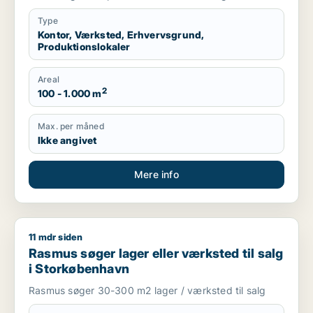
Type
Kontor, Værksted, Erhvervsgrund,
Produktionslokaler
Areal
2
100 - 1.000 m
Max. per måned
Ikke angivet
Mere info
11 mdr siden
Rasmus søger lager eller værksted til salg i Storkøbenhavn
Rasmus søger lager eller værksted til salg
i Storkøbenhavn
Rasmus søger 30-300 m2 lager / værksted til salg