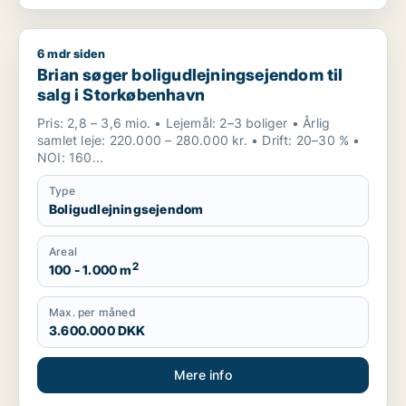
6 mdr siden
Brian søger boligudlejningsejendom til salg i Storkøbenhavn
Brian søger boligudlejningsejendom til
salg i Storkøbenhavn
Pris: 2,8 – 3,6 mio. • Lejemål: 2–3 boliger • Årlig
samlet leje: 220.000 – 280.000 kr. • Drift: 20–30 % •
NOI: 160...
Type
Boligudlejningsejendom
Areal
2
100 - 1.000 m
Max. per måned
3.600.000 DKK
Mere info