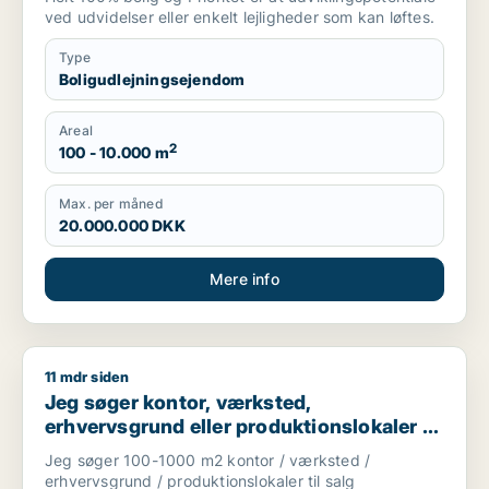
ved udvidelser eller enkelt lejligheder som kan løftes.
Type
Boligudlejningsejendom
Areal
2
100 - 10.000 m
Max. per måned
20.000.000 DKK
Mere info
11 mdr siden
Jeg søger kontor, værksted, erhvervsgrund eller produktionsl
Jeg søger kontor, værksted,
erhvervsgrund eller produktionslokaler til
salg i Storkøbenhavn
Jeg søger 100-1000 m2 kontor / værksted /
erhvervsgrund / produktionslokaler til salg