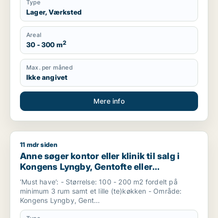
Type
Lager, Værksted
Areal
2
30 - 300 m
Max. per måned
Ikke angivet
Mere info
11 mdr siden
Anne søger kontor eller klinik til salg i Kongens Lyngby, Gent
Anne søger kontor eller klinik til salg i
Kongens Lyngby, Gentofte eller
Dyssegård m.fl.
‘Must have’: - Størrelse: 100 - 200 m2 fordelt på
minimum 3 rum samt et lille (te)køkken - Område:
Kongens Lyngby, Gent...