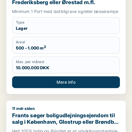
Frederiksberg eller Ørestad m.fl.
Minimum 1 Port med lastbilgrave og/eller læsserampe
Type
Lager
Areal
2
500 - 1.000 m
Max. per måned
10.000.000 DKK
Mere info
11 mdr siden
Frants søger boligudlejningsejendom til salg i København, Glo
Frants søger boligudlejningsejendom til
salg i København, Glostrup eller Brøndby
m.fl.
Helt 100% bolig og Prioritet er at udviklingspotentiale