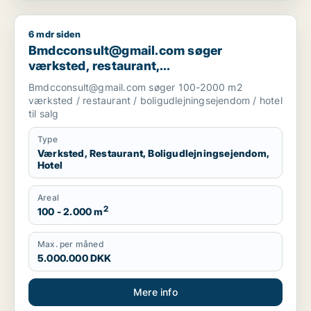
6 mdr siden
Bmdcconsult@gmail.com søger værksted, restaurant, boligudl
Bmdcconsult@gmail.com søger
værksted, restaurant,
boligudlejningsejendom eller hotel til salg
Bmdcconsult@gmail.com søger 100-2000 m2
i Storkøbenhavn
værksted / restaurant / boligudlejningsejendom / hotel
til salg
Type
Værksted, Restaurant, Boligudlejningsejendom,
Hotel
Areal
2
100 - 2.000 m
Max. per måned
5.000.000 DKK
Mere info