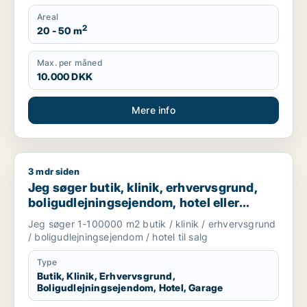
Areal
2
20 - 50 m
Max. per måned
10.000 DKK
Mere info
3 mdr siden
Jeg søger butik, klinik, erhvervsgrund, boligudlejningsejendo
Jeg søger butik, klinik, erhvervsgrund,
boligudlejningsejendom, hotel eller
garage til salg i Storkøbenhavn
Jeg søger 1-100000 m2 butik / klinik / erhvervsgrund
/ boligudlejningsejendom / hotel til salg
Type
Butik, Klinik, Erhvervsgrund,
Boligudlejningsejendom, Hotel, Garage