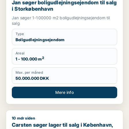
Jan søger boligudlejningsejendom til salg
i Storkøbenhavn
Jan søger 1-100000 m2 boligudlejningsejendom til
salg
Type
Boligudlejningsejendom
Areal
2
1 - 100.000 m
Max. per måned
50.000.000 DKK
Mere info
10 mdr siden
Carsten søger lager til salg i København, Frederiksberg eller
Carsten søger lager til salg i København,