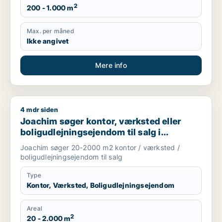
2
200 - 1.000 m
Max. per måned
Ikke angivet
Mere info
4 mdr siden
Joachim søger kontor, værksted eller boligudlejningsejendom
Joachim søger kontor, værksted eller
boligudlejningsejendom til salg i
Storkøbenhavn
Joachim søger 20-2000 m2 kontor / værksted /
boligudlejningsejendom til salg
Type
Kontor, Værksted, Boligudlejningsejendom
Areal
2
20 - 2.000 m