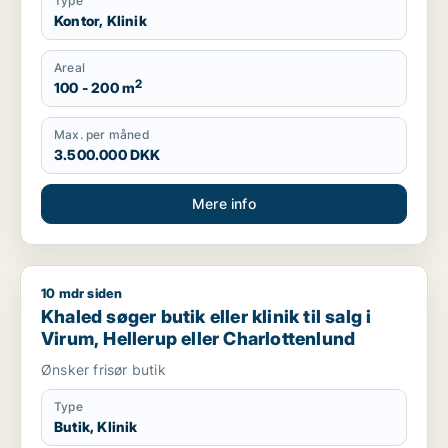
Type
Kontor, Klinik
Areal
2
100 - 200 m
Max. per måned
3.500.000 DKK
Mere info
10 mdr siden
Khaled søger butik eller klinik til salg i Virum, Hellerup eller 
Khaled søger butik eller klinik til salg i
Virum, Hellerup eller Charlottenlund
Ønsker frisør butik
Type
Butik, Klinik