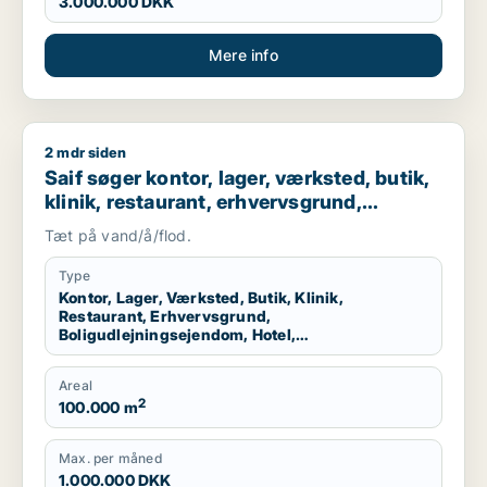
3.000.000 DKK
Mere info
2 mdr siden
Saif søger kontor, lager, værksted, butik, klinik, restaurant
Saif søger kontor, lager, værksted, butik,
klinik, restaurant, erhvervsgrund,
boligudlejningsejendom, hotel,
Tæt på vand/å/flod.
produktionslokaler eller garage til salg i
Storkøbenhavn
Type
Kontor, Lager, Værksted, Butik, Klinik,
Restaurant, Erhvervsgrund,
Boligudlejningsejendom, Hotel,
Produktionslokaler, Garage
Areal
2
100.000 m
Max. per måned
1.000.000 DKK