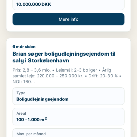
10.000.000 DKK
Mere info
6 mdr siden
Brian søger boligudlejningsejendom til salg i Storkøbenhavn
Brian søger boligudlejningsejendom til
salg i Storkøbenhavn
Pris: 2,8 – 3,6 mio. • Lejemål: 2–3 boliger • Årlig
samlet leje: 220.000 – 280.000 kr. • Drift: 20–30 % •
NOI: 160...
Type
Boligudlejningsejendom
Areal
2
100 - 1.000 m
Max. per måned