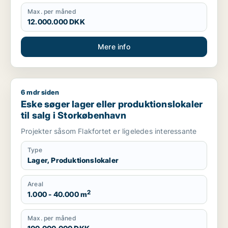
Max. per måned
12.000.000 DKK
Mere info
6 mdr siden
Eske søger lager eller produktionslokaler til salg i Storkøbe
Eske søger lager eller produktionslokaler
til salg i Storkøbenhavn
Projekter såsom Flakfortet er ligeledes interessante
Type
Lager, Produktionslokaler
Areal
2
1.000 - 40.000 m
Max. per måned