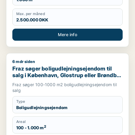
Max. per måned
2.500.000 DKK
Mere info
6 mdr siden
Fraz søger boligudlejningsejendom til salg i København, Glos
Fraz søger boligudlejningsejendom til
salg i København, Glostrup eller Brøndby
m.fl.
Fraz søger 100-1000 m2 boligudlejningsejendom til
salg
Type
Boligudlejningsejendom
Areal
2
100 - 1.000 m