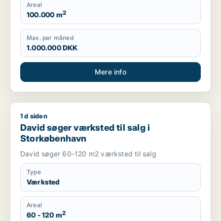
Areal
2
100.000 m
Max. per måned
1.000.000 DKK
Mere info
1 d siden
David søger værksted til salg i Storkøbenhavn
David søger værksted til salg i
Storkøbenhavn
David søger 60-120 m2 værksted til salg
Type
Værksted
Areal
2
60 - 120 m