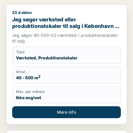
23 d siden
Jeg søger værksted eller produktionslokaler til salg i Københ
Jeg søger værksted eller
produktionslokaler til salg i København K,
Vesterbro eller Frederiksberg m.fl.
Jeg søger 40-500 m2 værksted / produktionslokaler
til salg
Type
Værksted, Produktionslokaler
Areal
2
40 - 500 m
Max. per måned
Ikke angivet
Mere info