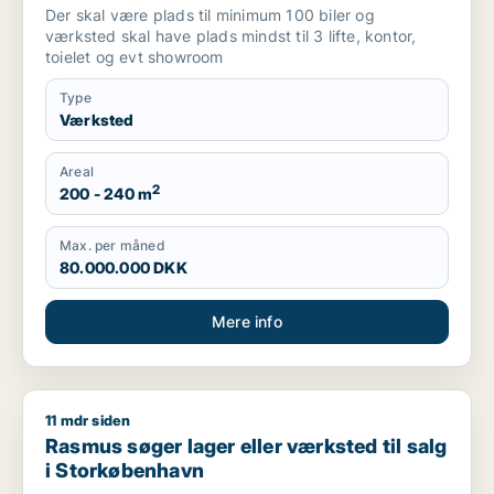
Der skal være plads til minimum 100 biler og
værksted skal have plads mindst til 3 lifte, kontor,
toielet og evt showroom
Type
Værksted
Areal
2
200 - 240 m
Max. per måned
80.000.000 DKK
Mere info
11 mdr siden
Rasmus søger lager eller værksted til salg i Storkøbenhavn
Rasmus søger lager eller værksted til salg
i Storkøbenhavn