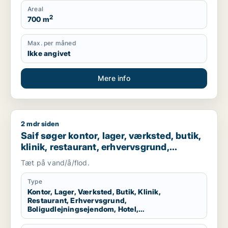
Areal
2
700 m
Max. per måned
Ikke angivet
Mere info
2 mdr siden
Saif søger kontor, lager, værksted, butik, klinik, restaurant
Saif søger kontor, lager, værksted, butik,
klinik, restaurant, erhvervsgrund,
boligudlejningsejendom, hotel,
Tæt på vand/å/flod.
produktionslokaler eller garage til salg i
Storkøbenhavn
Type
Kontor, Lager, Værksted, Butik, Klinik,
Restaurant, Erhvervsgrund,
Boligudlejningsejendom, Hotel,
Produktionslokaler, Garage