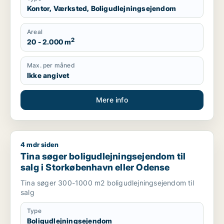
Kontor, Værksted, Boligudlejningsejendom
Areal
2
20 - 2.000 m
Max. per måned
Ikke angivet
Mere info
4 mdr siden
Tina søger boligudlejningsejendom til salg i Storkøbenhavn 
Tina søger boligudlejningsejendom til
salg i Storkøbenhavn eller Odense
Tina søger 300-1000 m2 boligudlejningsejendom til
salg
Type
Boligudlejningsejendom