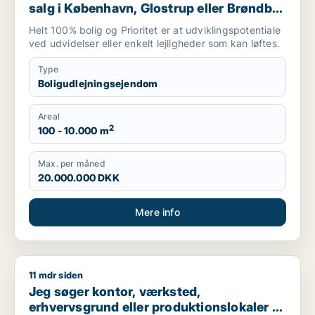
salg i København, Glostrup eller Brøndby
m.fl.
Helt 100% bolig og Prioritet er at udviklingspotentiale
ved udvidelser eller enkelt lejligheder som kan løftes.
Type
Boligudlejningsejendom
Areal
2
100 - 10.000 m
Max. per måned
20.000.000 DKK
Mere info
11 mdr siden
Jeg søger kontor, værksted, erhvervsgrund eller produktionsl
Jeg søger kontor, værksted,
erhvervsgrund eller produktionslokaler til