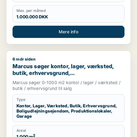
Max. per måned
1.000.000 DKK
Mere info
6 mdr siden
Marcus søger kontor, lager, værksted, butik, erhvervsgrund, 
Marcus søger kontor, lager, værksted,
butik, erhvervsgrund,
boligudlejningsejendom,
Marcus søger 0-1000 m2 kontor / lager / værksted /
produktionslokaler eller garage til salg i
butik / erhvervsgrund til salg
Storkøbenhavn
Type
Kontor, Lager, Værksted, Butik, Erhvervsgrund,
Boligudlejningsejendom, Produktionslokaler,
Garage
Areal
2
1.000 m