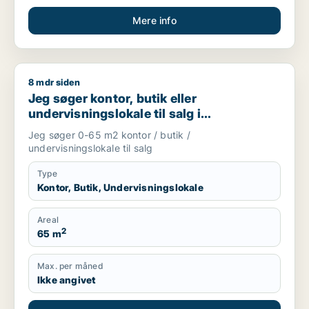
Mere info
8 mdr siden
Jeg søger kontor, butik eller undervisningslokale til salg i S
Jeg søger kontor, butik eller
undervisningslokale til salg i
Storkøbenhavn, Nordsjælland eller Fyn
Jeg søger 0-65 m2 kontor / butik /
m.fl.
undervisningslokale til salg
Type
Kontor, Butik, Undervisningslokale
Areal
2
65 m
Max. per måned
Ikke angivet