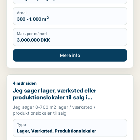
Areal
2
300 - 1.000 m
Max. per måned
3.000.000 DKK
Mere info
4 mdr siden
Jeg søger lager, værksted eller produktionslokaler til salg 
Jeg søger lager, værksted eller
produktionslokaler til salg i
Storkøbenhavn
Jeg søger 0-700 m2 lager / værksted /
produktionslokaler til salg
Type
Lager, Værksted, Produktionslokaler