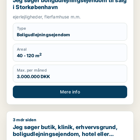
Jeg søger boligudlejningsejendom til salg
i Storkøbenhavn
ejerlejligheder, flerfamhuse m.m.
Type
Boligudlejningsejendom
Areal
2
40 - 120 m
Max. per måned
3.000.000 DKK
Mere info
3 mdr siden
Jeg søger butik, klinik, erhvervsgrund, boligudlejningsejendo
Jeg søger butik, klinik, erhvervsgrund,
boligudlejningsejendom, hotel eller