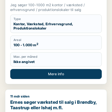
salg i Storkøbenhavn
Jeg søger 100-1000 m2 kontor / værksted /
erhvervsgrund / produktionslokaler til salg
Type
Kontor, Værksted, Erhvervsgrund,
Produktionslokaler
Areal
2
100 - 1.000 m
Max. per måned
Ikke angivet
Mere info
11 mdr siden
Ernes søger værksted til salg i Brøndby, Taastrup eller Ishøj 
Ernes søger værksted til salg i Brøndby,
Taastrup eller Ishøj m.fl.