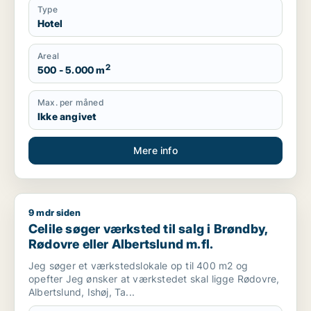
Type
Hotel
Areal
2
500 - 5.000 m
Max. per måned
Ikke angivet
Mere info
9 mdr siden
Celile søger værksted til salg i Brøndby, Rødovre eller Albert
Celile søger værksted til salg i Brøndby,
Rødovre eller Albertslund m.fl.
Jeg søger et værkstedslokale op til 400 m2 og
opefter Jeg ønsker at værkstedet skal ligge Rødovre,
Albertslund, Ishøj, Ta...