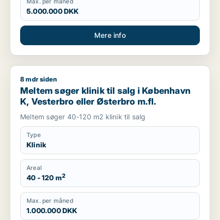
Max. per måned
5.000.000 DKK
Mere info
8 mdr siden
Meltem søger klinik til salg i København K, Vesterbro eller Øs
Meltem søger klinik til salg i København
K, Vesterbro eller Østerbro m.fl.
Meltem søger 40-120 m2 klinik til salg
Type
Klinik
Areal
2
40 - 120 m
Max. per måned
1.000.000 DKK