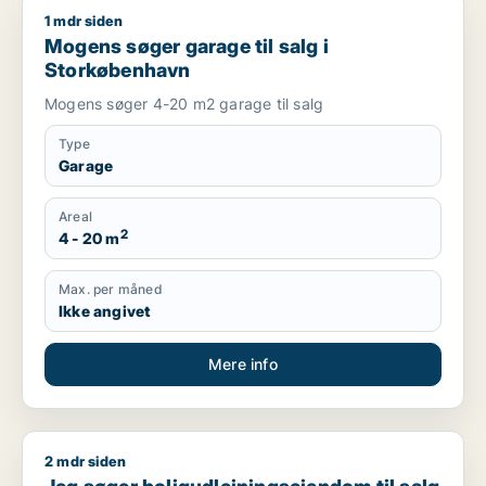
1 mdr siden
Mogens søger garage til salg i Storkøbenhavn
Mogens søger garage til salg i
Storkøbenhavn
Mogens søger 4-20 m2 garage til salg
Type
Garage
Areal
2
4 - 20 m
Max. per måned
Ikke angivet
Mere info
2 mdr siden
Jeg søger boligudlejningsejendom til salg i Storkøbenhavn