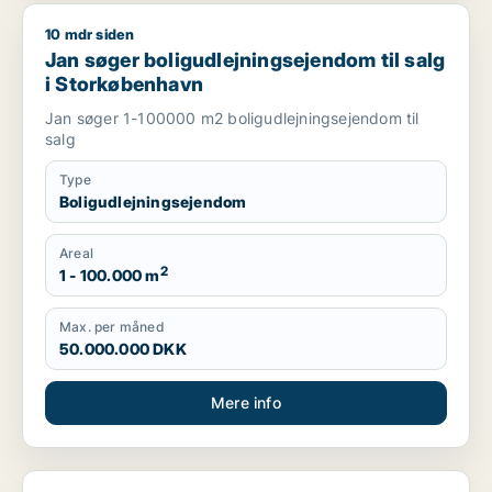
10 mdr siden
Jan søger boligudlejningsejendom til salg i Storkøbenhavn
Jan søger boligudlejningsejendom til salg
i Storkøbenhavn
Jan søger 1-100000 m2 boligudlejningsejendom til
salg
Type
Boligudlejningsejendom
Areal
2
1 - 100.000 m
Max. per måned
50.000.000 DKK
Mere info