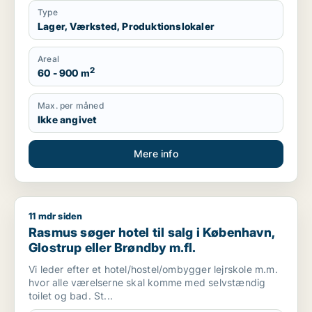
Type
Lager, Værksted, Produktionslokaler
Areal
2
60 - 900 m
Max. per måned
Ikke angivet
Mere info
11 mdr siden
Rasmus søger hotel til salg i København, Glostrup eller Brønd
Rasmus søger hotel til salg i København,
Glostrup eller Brøndby m.fl.
Vi leder efter et hotel/hostel/ombygger lejrskole m.m.
hvor alle værelserne skal komme med selvstændig
toilet og bad. St...