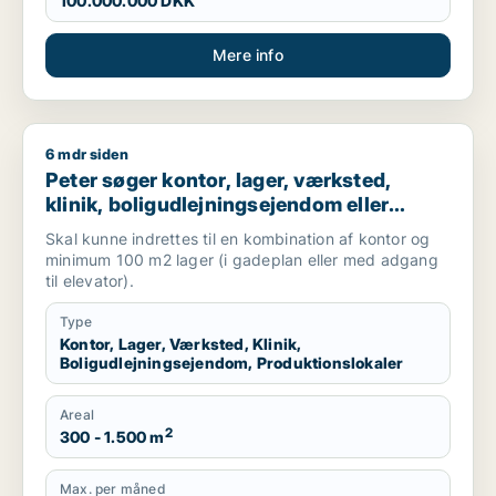
100.000.000 DKK
Mere info
6 mdr siden
Peter søger kontor, lager, værksted, klinik, boligudlejningsej
Peter søger kontor, lager, værksted,
klinik, boligudlejningsejendom eller
produktionslokaler til salg i
Skal kunne indrettes til en kombination af kontor og
Frederiksberg, Østerbro eller Nordhavn
minimum 100 m2 lager (i gadeplan eller med adgang
m.fl.
til elevator).
Type
Kontor, Lager, Værksted, Klinik,
Boligudlejningsejendom, Produktionslokaler
Areal
2
300 - 1.500 m
Max. per måned