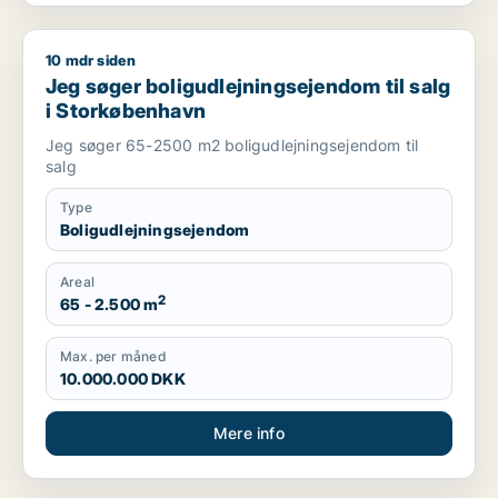
10 mdr siden
Jeg søger boligudlejningsejendom til salg i Storkøbenhavn
Jeg søger boligudlejningsejendom til salg
i Storkøbenhavn
Jeg søger 65-2500 m2 boligudlejningsejendom til
salg
Type
Boligudlejningsejendom
Areal
2
65 - 2.500 m
Max. per måned
10.000.000 DKK
Mere info