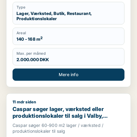
Type
Lager, Værksted, Butik, Restaurant,
Produktionslokaler
Areal
2
140 - 168 m
Max. per måned
2.000.000 DKK
Mere info
11 mdr siden
Caspar søger lager, værksted eller produktionslokaler til salg
Caspar søger lager, værksted eller
produktionslokaler til salg i Valby,
Glostrup eller Brøndby m.fl.
Caspar søger 60-900 m2 lager / værksted /
produktionslokaler til salg