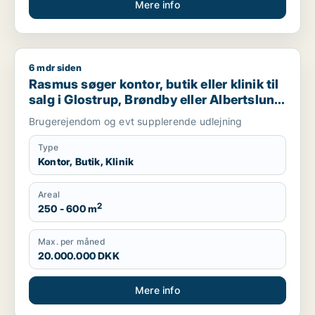
Mere info
6 mdr siden
Rasmus søger kontor, butik eller klinik til salg i Glostrup, Brø
Rasmus søger kontor, butik eller klinik til
salg i Glostrup, Brøndby eller Albertslund
m.fl.
Brugerejendom og evt supplerende udlejning
Type
Kontor, Butik, Klinik
Areal
2
250 - 600 m
Max. per måned
20.000.000 DKK
Mere info