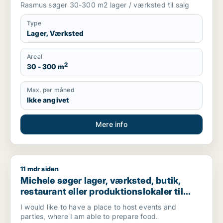
Rasmus søger 30-300 m2 lager / værksted til salg
Type
Lager, Værksted
Areal
2
30 - 300 m
Max. per måned
Ikke angivet
Mere info
11 mdr siden
Michele søger lager, værksted, butik, restaurant eller produkti
Michele søger lager, værksted, butik,
restaurant eller produktionslokaler til
salg i Valby, Glostrup eller Brøndby m.fl.
I would like to have a place to host events and
parties, where I am able to prepare food.