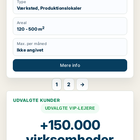
Type
Værksted, Produktionslokaler
Areal
2
120 - 500 m
Max. per måned
Ikke angivet
Mere info
1
2
→
UDVALGTE KUNDER
UDVALGTE VIP-LEJERE
+150.000
virksomheder