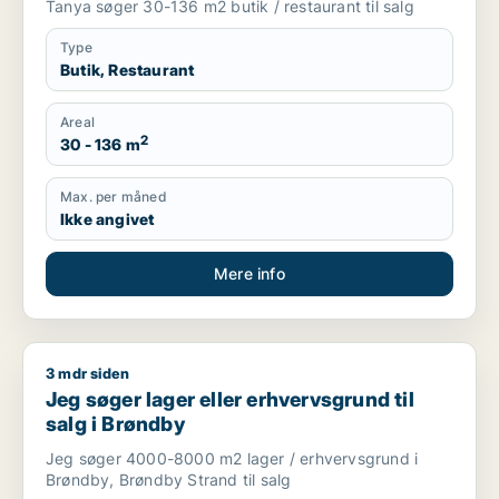
Tanya søger 30-136 m2 butik / restaurant til salg
Type
Butik, Restaurant
Areal
2
30 - 136 m
Max. per måned
Ikke angivet
Mere info
3 mdr siden
Jeg søger lager eller erhvervsgrund til salg i Brøndby
Jeg søger lager eller erhvervsgrund til
salg i Brøndby
Jeg søger 4000-8000 m2 lager / erhvervsgrund i
Brøndby, Brøndby Strand til salg