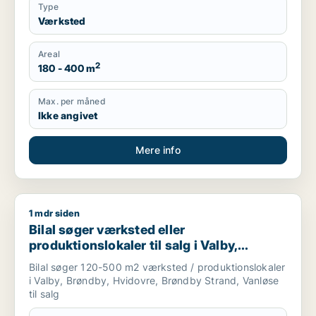
Type
Værksted
Areal
2
180 - 400 m
Max. per måned
Ikke angivet
Mere info
1 mdr siden
Bilal søger værksted eller produktionslokaler til salg i Valby,
Bilal søger værksted eller
produktionslokaler til salg i Valby,
Brøndby eller Hvidovre m.fl.
Bilal søger 120-500 m2 værksted / produktionslokaler
i Valby, Brøndby, Hvidovre, Brøndby Strand, Vanløse
til salg