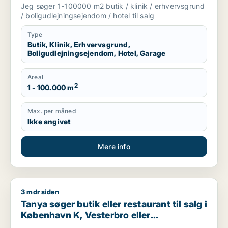
garage til salg i Storkøbenhavn
Jeg søger 1-100000 m2 butik / klinik / erhvervsgrund
/ boligudlejningsejendom / hotel til salg
Type
Butik, Klinik, Erhvervsgrund,
Boligudlejningsejendom, Hotel, Garage
Areal
2
1 - 100.000 m
Max. per måned
Ikke angivet
Mere info
3 mdr siden
Tanya søger butik eller restaurant til salg i København K, Ves
Tanya søger butik eller restaurant til salg i
København K, Vesterbro eller
Frederiksberg m.fl.