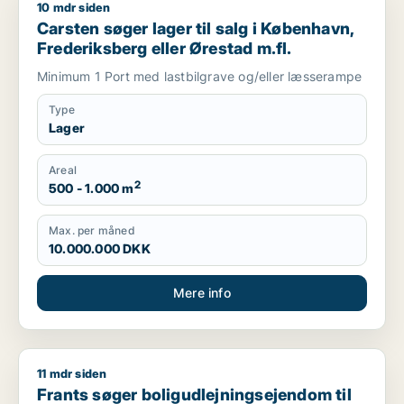
10 mdr siden
Carsten søger lager til salg i København, Frederiksberg eller
Carsten søger lager til salg i København,
Frederiksberg eller Ørestad m.fl.
Minimum 1 Port med lastbilgrave og/eller læsserampe
Type
Lager
Areal
2
500 - 1.000 m
Max. per måned
10.000.000 DKK
Mere info
11 mdr siden
Frants søger boligudlejningsejendom til salg i København, Glo
Frants søger boligudlejningsejendom til