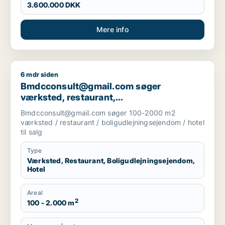
3.600.000 DKK
Mere info
6 mdr siden
Bmdcconsult@gmail.com søger værksted, restaurant, boligudl
Bmdcconsult@gmail.com søger
værksted, restaurant,
boligudlejningsejendom eller hotel til salg
Bmdcconsult@gmail.com søger 100-2000 m2
i Storkøbenhavn
værksted / restaurant / boligudlejningsejendom / hotel
til salg
Type
Værksted, Restaurant, Boligudlejningsejendom,
Hotel
Areal
2
100 - 2.000 m