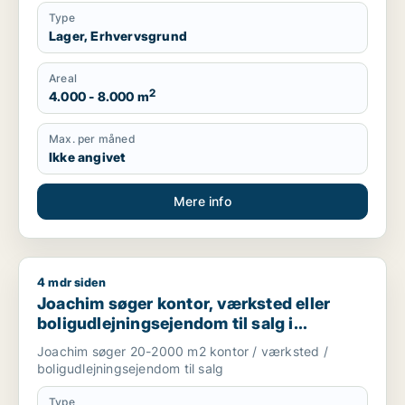
Type
Lager, Erhvervsgrund
Areal
2
4.000 - 8.000 m
Max. per måned
Ikke angivet
Mere info
4 mdr siden
Joachim søger kontor, værksted eller boligudlejningsejendom
Joachim søger kontor, værksted eller
boligudlejningsejendom til salg i
Storkøbenhavn
Joachim søger 20-2000 m2 kontor / værksted /
boligudlejningsejendom til salg
Type