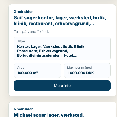
2 mdr siden
Saif søger kontor, lager, værksted, butik, klinik, 
Saif søger kontor, lager, værksted, butik,
klinik, restaurant, erhvervsgrund,
boligudlejningsejendom, hotel,
Tæt på vand/å/flod.
produktionslokaler eller garage til salg i
Storkøbenhavn
Type
Kontor, Lager, Værksted, Butik, Klinik,
Restaurant, Erhvervsgrund,
Boligudlejningsejendom, Hotel,
Produktionslokaler, Garage
Areal
Max. per måned
2
100.000 m
1.000.000 DKK
Mere info
5 mdr siden
Michael søger lager, værksted, boligudlejningsejen
Michael søger lager, værksted,