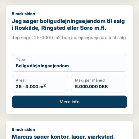
5 mdr siden
restaurant, erhvervsgrund, boligudlejningsejendom, hotel, p
Jeg søger boligudlejningsejendom til salg i Roskilde, 
Jeg søger boligudlejningsejendom til salg
i Roskilde, Ringsted eller Sorø m.fl.
Jeg søger 25-3000 m2 boligudlejningsejendom til salg
Type
Boligudlejningsejendom
Areal
Max. per måned
2
25 - 3.000 m
5.000.000 DKK
Mere info
6 mdr siden
dom, produktionslokaler eller garage til salg i København
Marcus søger kontor, lager, værksted, butik, erhverv
Marcus søger kontor, lager, værksted,