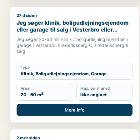
27 d siden
Jeg søger klinik, boligudlejningsejendom eller garag
Jeg søger klinik, boligudlejningsejendom
eller garage til salg i Vesterbro eller
Frederiksberg
Jeg søger 20-60 m2 klinik / boligudlejningsejendom /
garage i Vesterbro, Frederiksberg C, Frederiksberg til
salg
Type
Klinik, Boligudlejningsejendom, Garage
Areal
Max. per måned
2
20 - 60 m
Ikke angivet
Mere info
2 mdr siden
Frode søger boligudlejningsejendom til salg i Køb