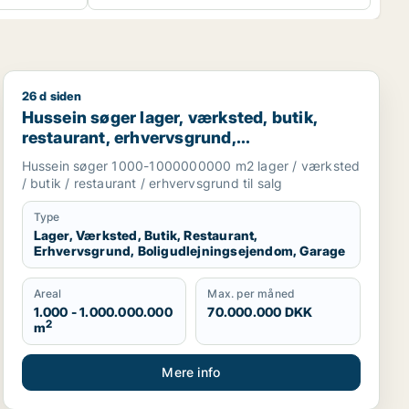
26 d siden
taurant, erhvervsgrund, boligudlejningsejendom, hotel, prod
Hussein søger lager, værksted, butik, restaurant, erhve
Hussein søger lager, værksted, butik,
restaurant, erhvervsgrund,
boligudlejningsejendom eller garage til
Hussein søger 1000-1000000000 m2 lager / værksted
salg i Greve, Solrød eller Roskilde m.fl.
/ butik / restaurant / erhvervsgrund til salg
Type
Lager, Værksted, Butik, Restaurant,
Erhvervsgrund, Boligudlejningsejendom, Garage
Areal
Max. per måned
1.000 - 1.000.000.000
70.000.000 DKK
2
m
Mere info