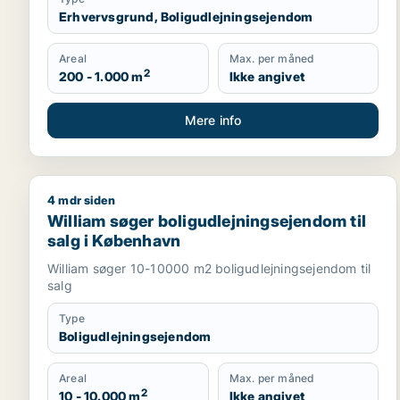
Erhvervsgrund, Boligudlejningsejendom
Areal
Max. per måned
2
200 - 1.000 m
Ikke angivet
Mere info
4 mdr siden
William søger boligudlejningsejendom til salg i Kø
William søger boligudlejningsejendom til
salg i København
William søger 10-10000 m2 boligudlejningsejendom til
salg
Type
Boligudlejningsejendom
Areal
Max. per måned
2
10 - 10.000 m
Ikke angivet