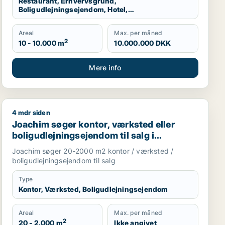
Restaurant, Erhvervsgrund,
Boligudlejningsejendom, Hotel,
Produktionslokaler, Garage
Areal
Max. per måned
2
10 - 10.000 m
10.000.000 DKK
Mere info
4 mdr siden
 Hvidovre eller Herlev m.fl.
Joachim søger kontor, værksted eller boligudlejningse
Joachim søger kontor, værksted eller
boligudlejningsejendom til salg i
Storkøbenhavn
Joachim søger 20-2000 m2 kontor / værksted /
boligudlejningsejendom til salg
Type
Kontor, Værksted, Boligudlejningsejendom
Areal
Max. per måned
2
20 - 2.000 m
Ikke angivet