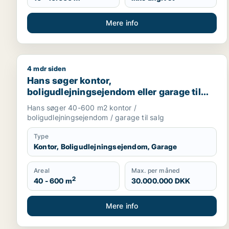
Mere info
4 mdr siden
Hans søger kontor, boligudlejningsejendom eller gar
Hans søger kontor,
boligudlejningsejendom eller garage til
salg i København K, Vesterbro eller
Hans søger 40-600 m2 kontor /
Frederiksberg m.fl.
boligudlejningsejendom / garage til salg
Type
Kontor, Boligudlejningsejendom, Garage
Areal
Max. per måned
2
40 - 600 m
30.000.000 DKK
Mere info