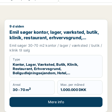
9 d siden
København K, Vesterbro eller Frederiksberg m.fl.
Emil søger kontor, lager, værksted, butik, klinik, res
Emil søger kontor, lager, værksted, butik,
klinik, restaurant, erhvervsgrund,
boligudlejningsejendom, hotel,
Emil søger 30-70 m2 kontor / lager / værksted / butik /
produktionslokaler eller garage til salg i
klinik til salg
København K, Vesterbro eller
Frederiksberg m.fl.
Type
Kontor, Lager, Værksted, Butik, Klinik,
Restaurant, Erhvervsgrund,
Boligudlejningsejendom, Hotel,
Produktionslokaler, Garage
Areal
Max. per måned
2
30 - 70 m
1.000.000 DKK
Mere info