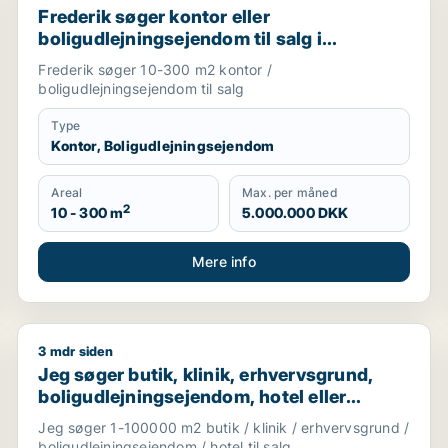
Frederik søger kontor eller
boligudlejningsejendom til salg i
København K, Vesterbro eller
Frederik søger 10-300 m2 kontor /
Frederiksberg m.fl.
boligudlejningsejendom til salg
Type
Kontor, Boligudlejningsejendom
Areal
Max. per måned
2
10 - 300 m
5.000.000 DKK
Mere info
3 mdr siden
salg i Greve, Solrød eller Roskilde m.fl.
Jeg søger butik, klinik, erhvervsgrund, boligudlejnin
Jeg søger butik, klinik, erhvervsgrund,
boligudlejningsejendom, hotel eller
garage til salg i Storkøbenhavn
Jeg søger 1-100000 m2 butik / klinik / erhvervsgrund /
boligudlejningsejendom / hotel til salg