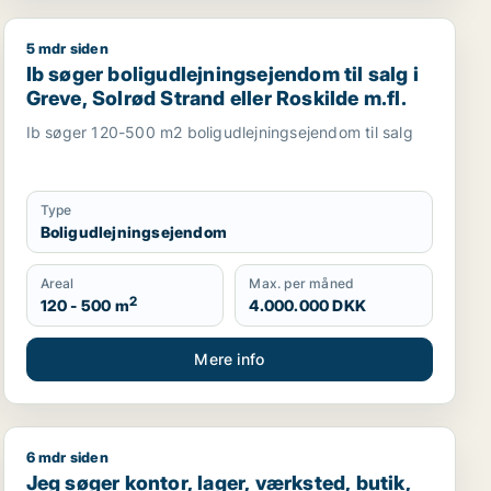
5 mdr siden
roduktionslokaler eller garage til salg i Storkøbenhavn
Ringsted eller Sorø m.fl.
Ib søger boligudlejningsejendom til salg i Greve, Solrød
Ib søger boligudlejningsejendom til salg i
Greve, Solrød Strand eller Roskilde m.fl.
Ib søger 120-500 m2 boligudlejningsejendom til salg
Type
Boligudlejningsejendom
Areal
Max. per måned
2
120 - 500 m
4.000.000 DKK
Mere info
6 mdr siden
 K, Vesterbro eller Amager
sgrund, boligudlejningsejendom, produktionslokaler eller 
Jeg søger kontor, lager, værksted, butik, klinik, resta
Jeg søger kontor, lager, værksted, butik,