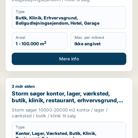
Type
Butik, Klinik, Erhvervsgrund,
Boligudlejningsejendom, Hotel, Garage
Areal
Max. per måned
2
1 - 100.000 m
Ikke angivet
Mere info
3 mdr siden
dom til salg i Nordsjælland
Storm søger kontor, lager, værksted, butik, klinik, re
Storm søger kontor, lager, værksted,
butik, klinik, restaurant, erhvervsgrund,
boligudlejningsejendom, hotel,
Storm søger 10000-20000 m2 kontor / lager /
produktionslokaler eller garage til salg i
værksted / butik / klinik til salg
Vallensbæk, Ballerup eller Allerød m.fl.
Type
Kontor, Lager, Værksted, Butik, Klinik,