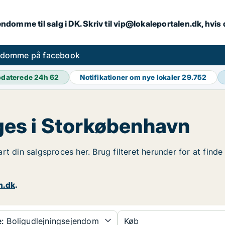
endomme til salg i DK. Skriv til vip@lokaleportalen.dk, hvi
ndomme på facebook
daterede 24h
62
Notifikationer om nye lokaler
29.752
es i Storkøbenhavn
rt din salgsproces her. Brug filteret herunder for at fin
n.dk
.
:
Boligudlejningsejendom
Køb