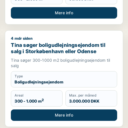
Mere info
4 mdr siden
age til salg i København K, Vesterbro eller Frederiksberg 
Tina søger boligudlejningsejendom til salg i Storkø
Tina søger boligudlejningsejendom til
salg i Storkøbenhavn eller Odense
Tina søger 300-1000 m2 boligudlejningsejendom til
salg
Type
Boligudlejningsejendom
Areal
Max. per måned
2
300 - 1.000 m
3.000.000 DKK
Mere info