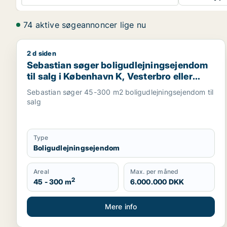
74 aktive søgeannoncer lige nu
2 d siden
Sebastian søger boligudlejningsejendom til salg i 
Sebastian søger boligudlejningsejendom
til salg i København K, Vesterbro eller
Frederiksberg m.fl.
Sebastian søger 45-300 m2 boligudlejningsejendom til
salg
Type
Boligudlejningsejendom
Areal
Max. per måned
2
45 - 300 m
6.000.000 DKK
Mere info