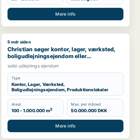
Mere info
5 mdr siden
m.fl.
benhavn eller Odense
Christian søger kontor, lager, værksted, boligudlejning
Christian søger kontor, lager, værksted,
boligudlejningsejendom eller
produktionslokaler til salg i Nordsjælland,
solid udlejnings ejendom
Roskilde eller Holbæk
Type
Kontor, Lager, Værksted,
Boligudlejningsejendom, Produktionslokaler
Areal
Max. per måned
2
100 - 1.000.000 m
50.000.000 DKK
Mere info