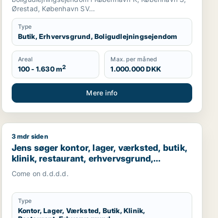
Ørestad, København SV...
Type
Butik, Erhvervsgrund, Boligudlejningsejendom
Areal
Max. per måned
2
100 - 1.630 m
1.000.000 DKK
Mere info
3 mdr siden
staurant, erhvervsgrund, boligudlejningsejendom, hotel, pro
Jens søger kontor, lager, værksted, butik, klinik, rest
Jens søger kontor, lager, værksted, butik,
klinik, restaurant, erhvervsgrund,
boligudlejningsejendom, hotel,
Come on d.d.d.d.
produktionslokaler eller garage til salg i
Dragør
Type
Kontor, Lager, Værksted, Butik, Klinik,