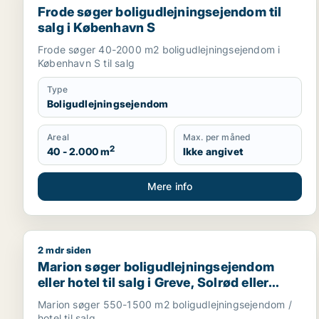
Frode søger boligudlejningsejendom til
salg i København S
Frode søger 40-2000 m2 boligudlejningsejendom i
København S til salg
Type
Boligudlejningsejendom
Areal
Max. per måned
2
40 - 2.000 m
Ikke angivet
Mere info
2 mdr siden
Marion søger boligudlejningsejendom eller hotel til 
Marion søger boligudlejningsejendom
eller hotel til salg i Greve, Solrød eller
Roskilde m.fl.
Marion søger 550-1500 m2 boligudlejningsejendom /
hotel til salg