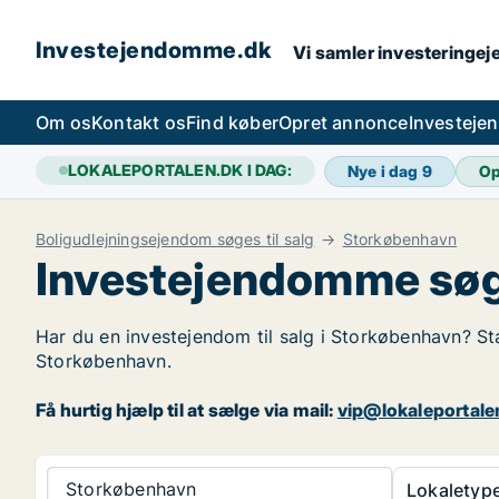
Investejendomme.dk
Vi samler investeringej
Om os
Kontakt os
Find køber
Opret annonce
Investeje
LOKALEPORTALEN.DK I DAG:
Nye i dag
9
Op
Boligudlejningsejendom søges til salg
Storkøbenhavn
Investejendomme søg
Har du en investejendom til salg i Storkøbenhavn? Sta
Storkøbenhavn.
Få hurtig hjælp til at sælge via mail:
vip@lokaleportale
Storkøbenhavn
Lokaletype