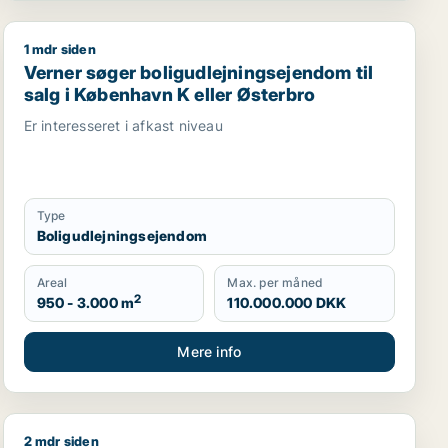
1 mdr siden
jendom, produktionslokaler eller garage til salg i Københ
Verner søger boligudlejningsejendom til salg i Københa
Verner søger boligudlejningsejendom til
salg i København K eller Østerbro
Er interesseret i afkast niveau
Type
Boligudlejningsejendom
Areal
Max. per måned
2
950 - 3.000 m
110.000.000 DKK
Mere info
2 mdr siden
l salg i København K, Vesterbro eller Frederiksberg m.fl.
Jeg søger boligudlejningsejendom til salg i Storkøben