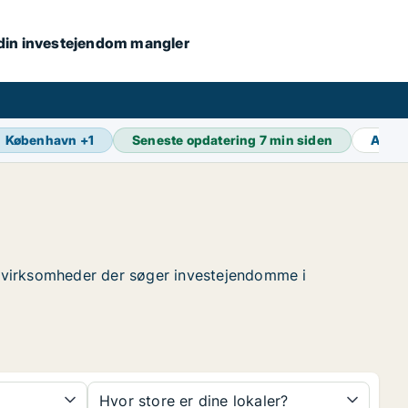
s din investejendom mangler
København
+
1
Seneste opdatering
7 min siden
Aktiv
de virksomheder der søger investejendomme i
Hvor store er dine lokaler?