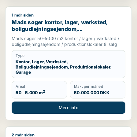
1 mdr siden
e til salg i Vesterbro eller Frederiksberg
Mads søger kontor, lager, værksted, boligudlejningse
Mads søger kontor, lager, værksted,
boligudlejningsejendom,
produktionslokaler eller garage til salg i
Mads søger 50-5000 m2 kontor / lager / værksted /
København
boligudlejningsejendom / produktionslokaler til salg
Type
Kontor, Lager, Værksted,
Boligudlejningsejendom, Produktionslokaler,
Garage
Areal
Max. per måned
2
50 - 5.000 m
50.000.000 DKK
Mere info
2 mdr siden
enhavn S
Frederik søger kontor eller boligudlejningsejendom ti