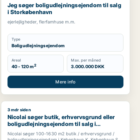
Jeg søger boligudlejningsejendom til salg
i Storkøbenhavn
ejerlejligheder, flerfamhuse m.m.
Type
Boligudlejningsejendom
Areal
Max. per måned
2
40 - 120 m
3.000.000 DKK
Mere info
3 mdr siden
gsejendom, hotel eller garage til salg i Storkøbenhavn
Nicolai søger butik, erhvervsgrund eller boligudlejnin
Nicolai søger butik, erhvervsgrund eller
boligudlejningsejendom til salg i
København K, København S eller Ørestad
Nicolai søger 100-1630 m2 butik / erhvervsgrund /
m.fl.
boligudlejningsejendom i København K, København S,