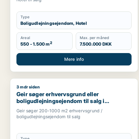
Type
Boligudlejningsejendom, Hotel
Areal
Max. per måned
2
550 - 1.500 m
7.500.000 DKK
Mere info
3 mdr siden
Geir søger erhvervsgrund eller boligudlejningsejen
Geir søger erhvervsgrund eller
boligudlejningsejendom til salg i
Nordsjælland
Geir søger 200-1000 m2 erhvervsgrund /
boligudlejningsejendom til salg
Type