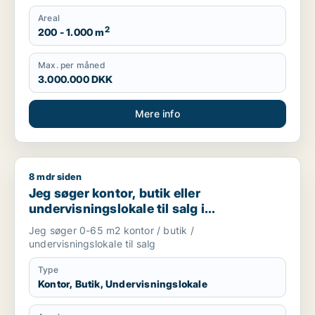
Areal
2
200 - 1.000 m
Max. per måned
3.000.000 DKK
Mere info
8 mdr siden
Jeg søger kontor, butik eller undervisningslokale til salg i S
Jeg søger kontor, butik eller
undervisningslokale til salg i
Storkøbenhavn, Nordsjælland eller Fyn
Jeg søger 0-65 m2 kontor / butik /
m.fl.
undervisningslokale til salg
Type
Kontor, Butik, Undervisningslokale