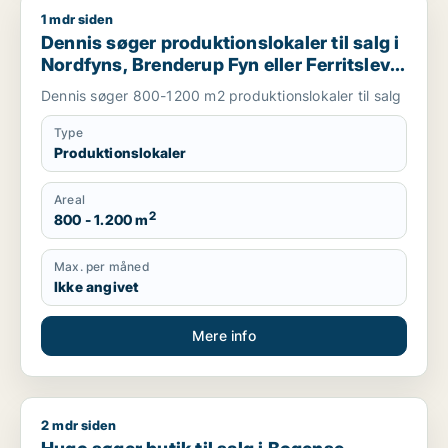
1 mdr siden
Dennis søger produktionslokaler til salg i Nordfyns, Brenderup
Dennis søger produktionslokaler til salg i
Nordfyns, Brenderup Fyn eller Ferritslev
Fyn m.fl.
Dennis søger 800-1200 m2 produktionslokaler til salg
Type
Produktionslokaler
Areal
2
800 - 1.200 m
Max. per måned
Ikke angivet
Mere info
2 mdr siden
Hugo søger butik til salg i Bogense