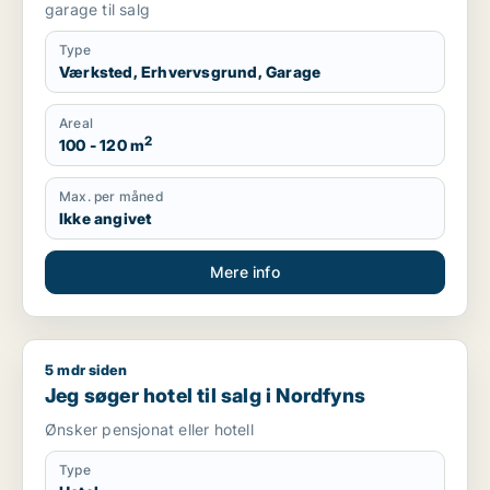
garage til salg
Type
Værksted, Erhvervsgrund, Garage
Areal
2
100 - 120 m
Max. per måned
Ikke angivet
Mere info
5 mdr siden
Jeg søger hotel til salg i Nordfyns
Jeg søger hotel til salg i Nordfyns
Ønsker pensjonat eller hotell
Type