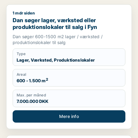
1 mdr siden
Dan søger lager, værksted eller produktionslokaler til salg i 
Dan søger lager, værksted eller
produktionslokaler til salg i Fyn
Dan søger 600-1500 m2 lager / værksted /
produktionslokaler til salg
Type
Lager, Værksted, Produktionslokaler
Areal
2
600 - 1.500 m
Max. per måned
7.000.000 DKK
Mere info