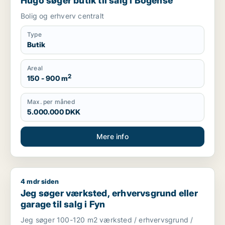
Hugo søger butik til salg i Bogense
Bolig og erhverv centralt
Type
Butik
Areal
2
150 - 900 m
Max. per måned
5.000.000 DKK
Mere info
4 mdr siden
Jeg søger værksted, erhvervsgrund eller garage til salg i Fy
Jeg søger værksted, erhvervsgrund eller
garage til salg i Fyn
Jeg søger 100-120 m2 værksted / erhvervsgrund /