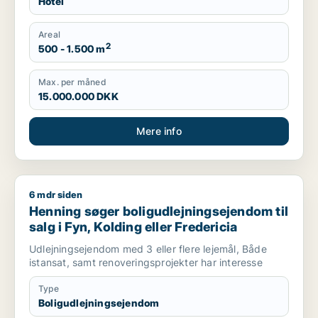
Hotel
Areal
2
500 - 1.500 m
Max. per måned
15.000.000 DKK
Mere info
6 mdr siden
Henning søger boligudlejningsejendom til salg i Fyn, Kolding e
Henning søger boligudlejningsejendom til
salg i Fyn, Kolding eller Fredericia
Udlejningsejendom med 3 eller flere lejemål, Både
istansat, samt renoveringsprojekter har interesse
Type
Boligudlejningsejendom