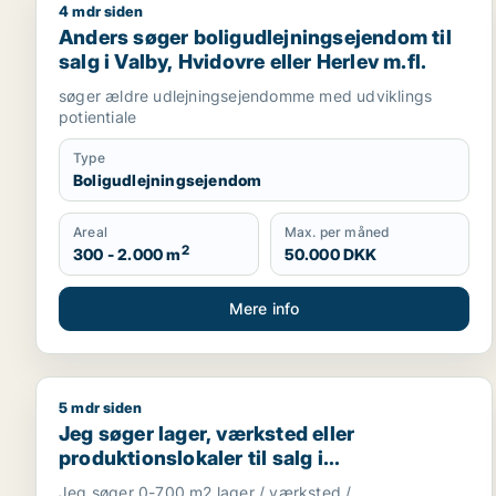
4 mdr siden
Anders søger boligudlejningsejendom til salg i Valb
Anders søger boligudlejningsejendom til
salg i Valby, Hvidovre eller Herlev m.fl.
søger ældre udlejningsejendomme med udviklings
potientiale
Type
Boligudlejningsejendom
Areal
Max. per måned
2
300 - 2.000 m
50.000 DKK
Mere info
5 mdr siden
Jeg søger lager, værksted eller produktionslokaler
Jeg søger lager, værksted eller
produktionslokaler til salg i
Storkøbenhavn
Jeg søger 0-700 m2 lager / værksted /