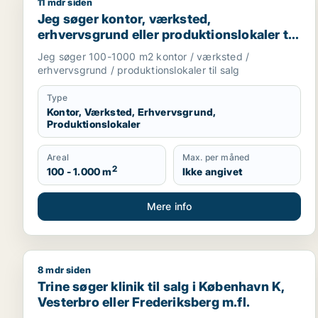
11 mdr siden
Jeg søger kontor, værksted, erhvervsgrund eller pr
Jeg søger kontor, værksted,
erhvervsgrund eller produktionslokaler til
salg i Storkøbenhavn
Jeg søger 100-1000 m2 kontor / værksted /
erhvervsgrund / produktionslokaler til salg
Type
Kontor, Værksted, Erhvervsgrund,
Produktionslokaler
Areal
Max. per måned
2
100 - 1.000 m
Ikke angivet
Mere info
8 mdr siden
Trine søger klinik til salg i København K, Vesterbro 
Trine søger klinik til salg i København K,
Vesterbro eller Frederiksberg m.fl.