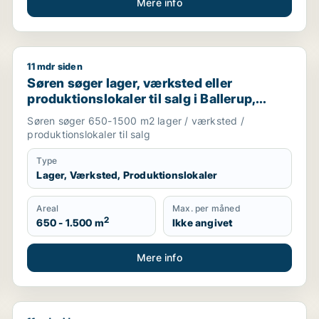
Mere info
11 mdr siden
berg eller Ørestad m.fl.
Søren søger lager, værksted eller produktionslokaler 
Søren søger lager, værksted eller
produktionslokaler til salg i Ballerup,
Kongens Lyngby eller Bagsværd m.fl.
Søren søger 650-1500 m2 lager / værksted /
produktionslokaler til salg
Type
Lager, Værksted, Produktionslokaler
Areal
Max. per måned
2
650 - 1.500 m
Ikke angivet
Mere info