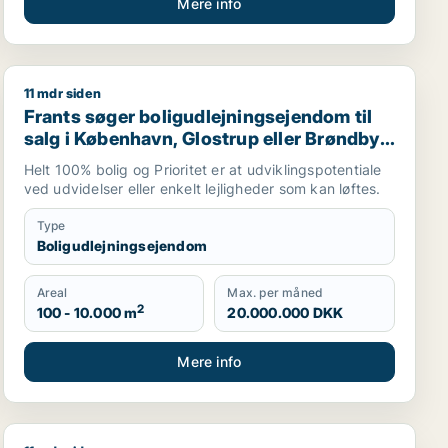
Mere info
11 mdr siden
til salg i Ballerup, Kongens Lyngby eller Bagsværd m.fl.
Frants søger boligudlejningsejendom til salg i Københa
Frants søger boligudlejningsejendom til
salg i København, Glostrup eller Brøndby
m.fl.
Helt 100% bolig og Prioritet er at udviklingspotentiale
ved udvidelser eller enkelt lejligheder som kan løftes.
Type
Boligudlejningsejendom
Areal
Max. per måned
2
100 - 10.000 m
20.000.000 DKK
Mere info