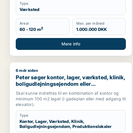
Type
Værksted
Areal
Max. per måned
2
60 - 120 m
1.000.000 DKK
Mere info
6 mdr siden
Peter søger kontor, lager, værksted, klinik, boligud
Peter søger kontor, lager, værksted, klinik,
boligudlejningsejendom eller
produktionslokaler til salg i Frederiksberg,
Skal kunne indrettes til en kombination af kontor og
Østerbro eller Nordhavn m.fl.
minimum 100 m2 lager (i gadeplan eller med adgang til
elevator).
Type
Kontor, Lager, Værksted, Klinik,
Boligudlejningsejendom, Produktionslokaler