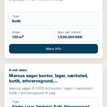
Type
Butik
Areal
Max. per måned
2
120 m
1.500.000 DKK
Mere info
6 mdr siden
Marcus søger kontor, lager, værksted, butik, erhverv
Marcus søger kontor, lager, værksted,
butik, erhvervsgrund,
boligudlejningsejendom,
Marcus søger 0-1000 m2 kontor / lager / værksted /
produktionslokaler eller garage til salg i
butik / erhvervsgrund til salg
Storkøbenhavn
Type
Kontor, Lager, Værksted, Butik, Erhvervsgrund,