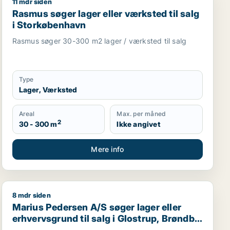
11 mdr siden
r Ishøj m.fl.
Rasmus søger lager eller værksted til salg i Storkøbe
Rasmus søger lager eller værksted til salg
i Storkøbenhavn
Rasmus søger 30-300 m2 lager / værksted til salg
Type
Lager, Værksted
Areal
Max. per måned
2
30 - 300 m
Ikke angivet
Mere info
8 mdr siden
l salg i København K, Vesterbro eller Frederiksberg m.fl.
Marius Pedersen A/S søger lager eller erhvervsgrund til
Marius Pedersen A/S søger lager eller
erhvervsgrund til salg i Glostrup, Brøndby
eller Rødovre m.fl.