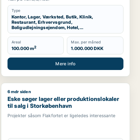
produktionslokaler eller garage til salg i
Storkøbenhavn
Type
Kontor, Lager, Værksted, Butik, Klinik,
Restaurant, Erhvervsgrund,
Boligudlejningsejendom, Hotel,
Produktionslokaler, Garage
Areal
Max. per måned
2
100.000 m
1.000.000 DKK
Mere info
6 mdr siden
sgrund, boligudlejningsejendom, produktionslokaler eller 
Eske søger lager eller produktionslokaler til salg i St
Eske søger lager eller produktionslokaler
til salg i Storkøbenhavn
Projekter såsom Flakfortet er ligeledes interessante