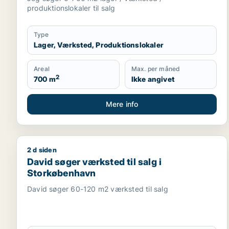
produktionslokaler til salg
Type
Lager, Værksted, Produktionslokaler
Areal
Max. per måned
2
700 m
Ikke angivet
Mere info
2 d siden
David søger værksted til salg i Storkøbenhavn
David søger værksted til salg i
Storkøbenhavn
David søger 60-120 m2 værksted til salg