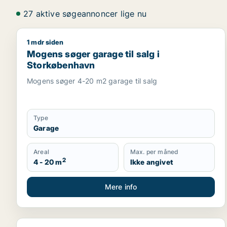
27 aktive søgeannoncer lige nu
1 mdr siden
Mogens søger garage til salg i Storkøbenhavn
Mogens søger garage til salg i
Storkøbenhavn
Mogens søger 4-20 m2 garage til salg
Type
Garage
Areal
Max. per måned
2
4 - 20 m
Ikke angivet
Mere info