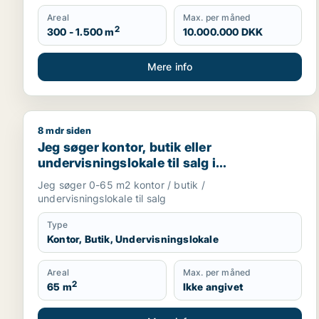
Areal
Max. per måned
2
300 - 1.500 m
10.000.000 DKK
Mere info
8 mdr siden
Jeg søger kontor, butik eller undervisningslokale ti
Jeg søger kontor, butik eller
undervisningslokale til salg i
Storkøbenhavn, Nordsjælland eller Fyn
Jeg søger 0-65 m2 kontor / butik /
m.fl.
undervisningslokale til salg
Type
Kontor, Butik, Undervisningslokale
Areal
Max. per måned
2
65 m
Ikke angivet