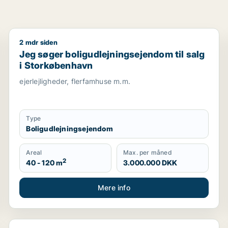
2 mdr siden
Jeg søger boligudlejningsejendom til salg i Storkøb
Jeg søger boligudlejningsejendom til salg
i Storkøbenhavn
ejerlejligheder, flerfamhuse m.m.
Type
Boligudlejningsejendom
Areal
Max. per måned
2
40 - 120 m
3.000.000 DKK
Mere info