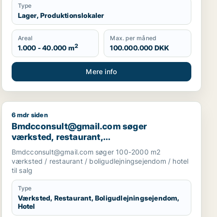
Type
Lager, Produktionslokaler
Areal
Max. per måned
2
1.000 - 40.000 m
100.000.000 DKK
Mere info
6 mdr siden
ksberg, Østerbro eller Nordhavn m.fl.
øbenhavn
Bmdcconsult@gmail.com søger værksted, restaurant, bo
Bmdcconsult@gmail.com søger
værksted, restaurant,
boligudlejningsejendom eller hotel til salg
Bmdcconsult@gmail.com søger 100-2000 m2
i Storkøbenhavn
værksted / restaurant / boligudlejningsejendom / hotel
til salg
Type
Værksted, Restaurant, Boligudlejningsejendom,
Hotel