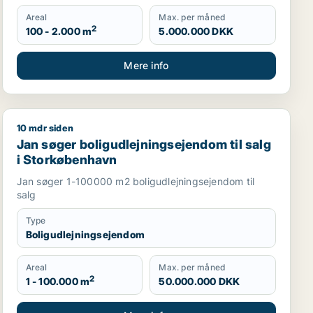
Areal
Max. per måned
2
100 - 2.000 m
5.000.000 DKK
Mere info
10 mdr siden
enhavn
Jan søger boligudlejningsejendom til salg i Storkøben
Jan søger boligudlejningsejendom til salg
i Storkøbenhavn
Jan søger 1-100000 m2 boligudlejningsejendom til
salg
Type
Boligudlejningsejendom
Areal
Max. per måned
2
1 - 100.000 m
50.000.000 DKK