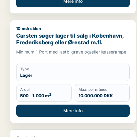
Mere info
10 mdr siden
Carsten søger lager til salg i København, Frederiks
Carsten søger lager til salg i København,
Frederiksberg eller Ørestad m.fl.
Minimum 1 Port med lastbilgrave og/eller læsserampe
Type
Lager
Areal
Max. per måned
2
500 - 1.000 m
10.000.000 DKK
Mere info