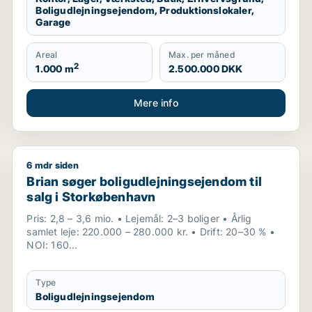
Boligudlejningsejendom, Produktionslokaler,
Garage
Areal
Max. per måned
2
1.000 m
2.500.000 DKK
Mere info
6 mdr siden
lejningsejendom eller produktionslokaler til salg i Frederi
Brian søger boligudlejningsejendom til salg i Stork
Brian søger boligudlejningsejendom til
salg i Storkøbenhavn
Pris: 2,8 – 3,6 mio. • Lejemål: 2–3 boliger • Årlig
samlet leje: 220.000 – 280.000 kr. • Drift: 20–30 % •
NOI: 160...
Type
Boligudlejningsejendom