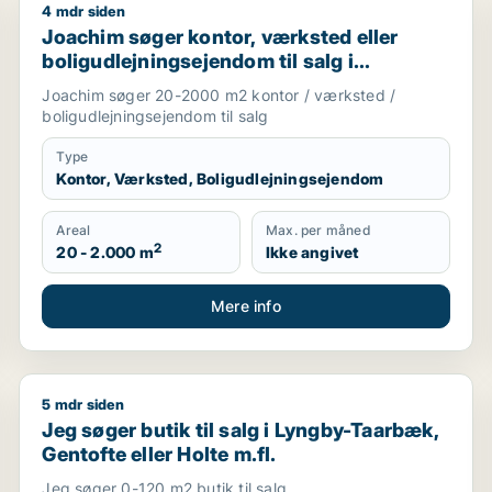
4 mdr siden
y, Hvidovre eller Herlev m.fl.
Joachim søger kontor, værksted eller boligudlejning
Joachim søger kontor, værksted eller
boligudlejningsejendom til salg i
Storkøbenhavn
Joachim søger 20-2000 m2 kontor / værksted /
boligudlejningsejendom til salg
Type
Kontor, Værksted, Boligudlejningsejendom
Areal
Max. per måned
2
20 - 2.000 m
Ikke angivet
Mere info
5 mdr siden
 til salg i Storkøbenhavn
Jeg søger butik til salg i Lyngby-Taarbæk, Gentofte e
Jeg søger butik til salg i Lyngby-Taarbæk,
Gentofte eller Holte m.fl.
Jeg søger 0-120 m2 butik til salg