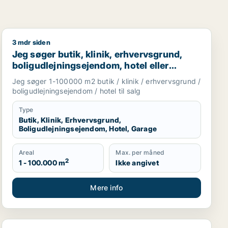
3 mdr siden
enhavn
Jeg søger butik, klinik, erhvervsgrund, boligudlejnings
Jeg søger butik, klinik, erhvervsgrund,
boligudlejningsejendom, hotel eller
garage til salg i Storkøbenhavn
Jeg søger 1-100000 m2 butik / klinik / erhvervsgrund /
boligudlejningsejendom / hotel til salg
Type
Butik, Klinik, Erhvervsgrund,
Boligudlejningsejendom, Hotel, Garage
Areal
Max. per måned
2
1 - 100.000 m
Ikke angivet
Mere info