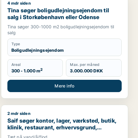
4 mdr siden
sejendom til salg i Storkøbenhavn
Tina søger boligudlejningsejendom til salg i Storkøbe
Tina søger boligudlejningsejendom til
salg i Storkøbenhavn eller Odense
Tina søger 300-1000 m2 boligudlejningsejendom til
salg
Type
Boligudlejningsejendom
Areal
Max. per måned
2
300 - 1.000 m
3.000.000 DKK
Mere info
2 mdr siden
ller Holte m.fl.
Saif søger kontor, lager, værksted, butik, klinik, rest
Saif søger kontor, lager, værksted, butik,
klinik, restaurant, erhvervsgrund,
boligudlejningsejendom, hotel,
Tæt på vand/å/flod.