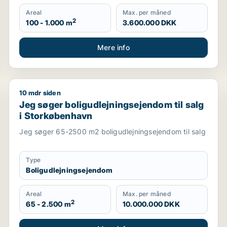
Areal
Max. per måned
2
100 - 1.000 m
3.600.000 DKK
Mere info
10 mdr siden
l salg i Storkøbenhavn, Nordsjælland eller Fyn m.fl.
Jeg søger boligudlejningsejendom til salg i Storkøb
Jeg søger boligudlejningsejendom til salg
i Storkøbenhavn
Jeg søger 65-2500 m2 boligudlejningsejendom til salg
Type
Boligudlejningsejendom
Areal
Max. per måned
2
65 - 2.500 m
10.000.000 DKK