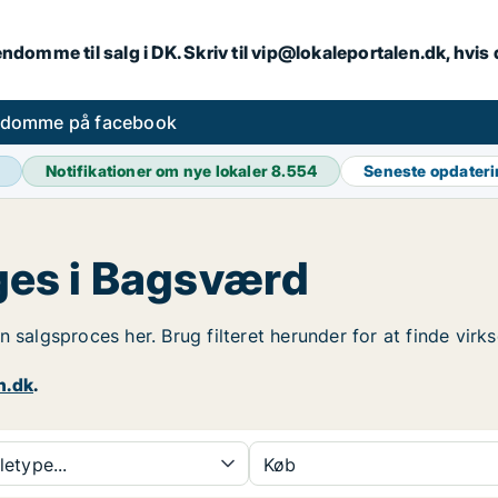
endomme til salg i DK. Skriv til vip@lokaleportalen.dk, hvi
ndomme på facebook
Notifikationer om nye lokaler
8.554
Seneste opdater
es i Bagsværd
in salgsproces her. Brug filteret herunder for at finde v
n.dk
.
etype...
Køb