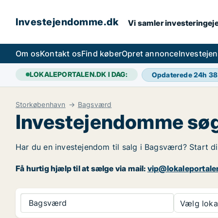
Investejendomme.dk
Vi samler investeringej
Om os
Kontakt os
Find køber
Opret annonce
Investeje
LOKALEPORTALEN.DK I DAG:
Opdaterede 24h
38
Storkøbenhavn
Bagsværd
Investejendomme søg
Har du en investejendom til salg i Bagsværd? Start d
Få hurtig hjælp til at sælge via mail:
vip@lokaleportale
Bagsværd
Vælg lokal