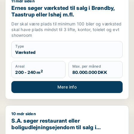
11 mdr siden
oduktionslokaler til salg i Storkøbenhavn
Ernes søger værksted til salg i Brøndby, Taastrup elle
Ernes søger værksted til salg i Brøndby,
Taastrup eller Ishøj m.fl.
Der skal være plads til minimum 100 biler og værksted
skal have plads mindst til 3 lifte, kontor, toielet og evt
showroom
Type
Værksted
Areal
Max. per måned
2
200 - 240 m
80.000.000 DKK
Mere info
10 mdr siden
eller Frederiksberg m.fl.
S.A. søger restaurant eller boligudlejningsejendom ti
S.A. søger restaurant eller
boligudlejningsejendom til salg i
København K, Vesterbro eller