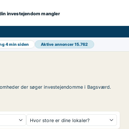
s din investejendom mangler
ing
4 min siden
Aktive annoncer
15.762
irksomheder der søger investejendomme i Bagsværd.
Hvor store er dine lokaler?