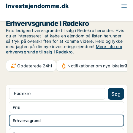
Investejendomme.dk
Erhvervsgrund til salg
Region Sydjylland
Rødekro
Erhvervsgrunde i Rødekro
Find ledigeerhvervsgrunde til salg i Rødekro herunder. Hvis
du er interesseret i at købe en ejendom på listen herunder,
så tryk på overskriften for at komme videre. Held og lykke
med jagten på din nye investeringsejendom!
Mere info om
erhvervsgrunde til salg i Rødekro
.
Opdaterede 24h
1
Notifikationer om nye lokaler
31.
Rødekro
Søg
Pris
Erhvervsgrund